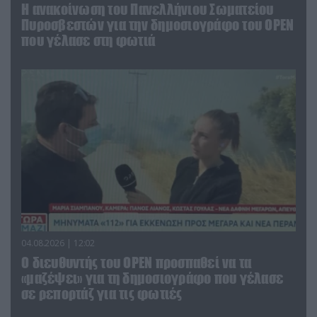
Η ανακοίνωση του Πανελλήνιου Σωματείου
Πυροσβεστών για την δημοσιογράφο του OPEN
που γέλασε στη φωτιά
04.08.2026 | 12:02
O διευθυντής του OPEN προσπαθεί να τα
«μαζέψει» για τη δημοσιογράφο που γέλασε
σε ρεπορτάζ για τις φωτιές