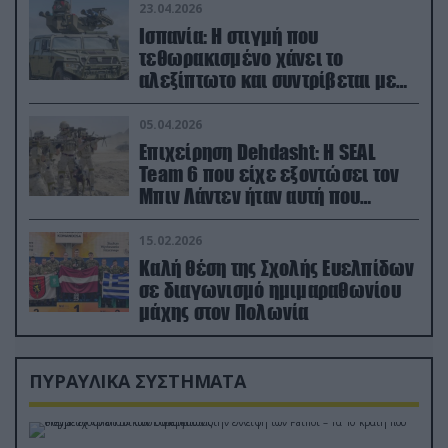
23.04.2026
Ισπανία: Η στιγμή που
τεθωρακισμένο χάνει το
αλεξίπτωτο και συντρίβεται με
ορμή στο έδαφος (βίντεο)
05.04.2026
Επιχείρηση Dehdasht: Η SEAL
Team 6 που είχε εξοντώσει τον
Μπιν Λάντεν ήταν αυτή που
διέσωσε τον πιλότο του F-15
15.02.2026
Καλή θέση της Σχολής Ευελπίδων
σε διαγωνισμό ημιμαραθωνίου
μάχης στον Πολωνία
ΠΥΡΑΥΛΙΚΑ ΣΥΣΤΗΜΑΤΑ