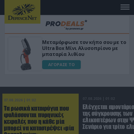
Μεταμόρφωσε τον κήπο σου με το
ικό
Ultra Box Μίνι Αλυσοπρίονο με
μπαταρία λιθίου
ΑΓΟΡΑΣΕ ΤΟ
07.08.2026 | 01:02
07.08.2026 | 01:02
Ελέγχεται αμοντάρισ
Τα ρωσικά καταφύγια που
της σύγκρουσης των
φυλάσσονται πυρηνικές
ελικοπτέρων στην Ψ
κεφαλές που η κάθε μία
Σενάριο για τρίτο ε
μπορεί να καταστρέψει «μία