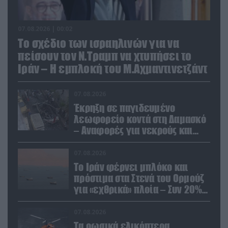
07.08.2026 | 00:02
Το σχέδιο των ισραηλινών για να
πείσουν τον Ν.Τραμπ να χτυπήσει το
Ιράν – Η εμπλοκή του Μ.Αχμαντινετζάντ
07.08.2026
Έκρηξη σε παγιδευμένο
λεωφορείο κοντά στη Δαμασκό
– Αναφορές για νεκρούς και
τραυματίες (βίντεο)
07.08.2026
Το Ιράν φέρνει μπλόκο και
πρόστιμα στα Στενά του Ορμούζ
για «εχθρικά» πλοία – Συν 20%
στα φορτία
07.08.2026
Τα ρωσικά ελικόπτερα