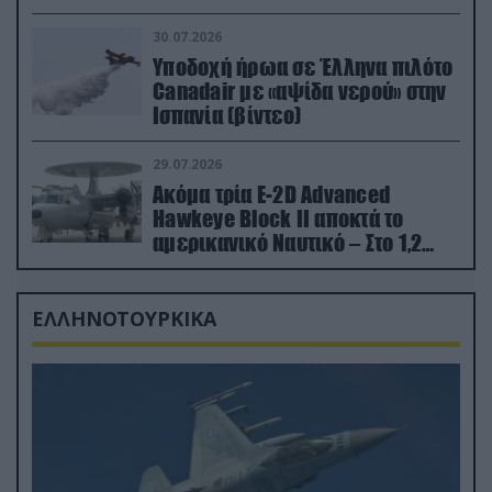
εκτινάχθηκε εγκαίρως
30.07.2026
Υποδοχή ήρωα σε Έλληνα πιλότο
Canadair με «αψίδα νερού» στην
Ισπανία (βίντεο)
29.07.2026
Ακόμα τρία E-2D Advanced
Hawkeye Block II αποκτά το
αμερικανικό Ναυτικό – Στο 1,2
δισ.δολάρια το κόστος
ΕΛΛΗΝΟΤΟΥΡΚΙΚΑ