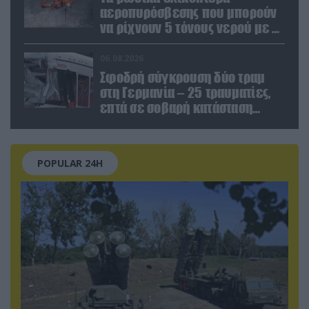
αεροπυρόσβεσης που μπορούν
να ρίχνουν 5 τόνους νερού με 8
μποφόρ
06.08.2026
Σφοδρή σύγκρουση δύο τραμ
στη Γερμανία – 25 τραυματίες,
επτά σε σοβαρή κατάσταση
(βίντεο)
POPULAR 24H