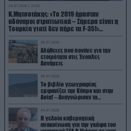
24.07.2026 | 22:02
Κ.Μητσοτάκης: «Το 2019 ήμασταν
αδύναμοι στρατιωτικά – Σήμερα είναι η
Τουρκία γιατί δεν πήρε τα F-35!»
(βίντεο)
09.07.2026
Αλήθειες που πονάνε για την
ετοιμότητα στις Ένοπλες
Δυνάμεις
08.07.2026
Το βιβλίο γεωγραφίας
εμφανίζει την Κύπρο και στην
Ασία! – Αναγνώρισαν τα
κατεχόμενα; (φωτο)
04.07.2026
Η γελοία κυβερνητική
ανακοίνωση για την γκάφα του
γραφικού ΣΕΑ Θ.Ντόκου με τους