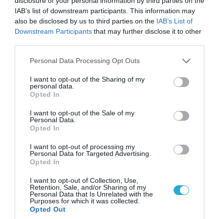
disclosure of your personal information by third parties on the
ΠΟΛΙΤΙΚΗ
IAB’s list of downstream participants. This information may
also be disclosed by us to third parties on the
IAB’s List of
Downstream Participants
that may further disclose it to other
third parties.
Please note that this website/app uses one or more Google
Personal Data Processing Opt Outs
services and may gather and store information including but
not limited to your visit or usage behaviour. You may click to
I want to opt-out of the Sharing of my
personal data.
grant or deny consent to Google and its third-party tags to
Opted In
use your data for below specified purposes in below Google
consent section.
I want to opt-out of the Sale of my
Personal Data.
Opted In
06.08.2026 | 14:02
I want to opt-out of processing my
«Επιχείρηση ελεύθερα πεζοδρόμια» στην
Personal Data for Targeted Advertising.
Αθήνα: Απομακρύνθηκαν παράνομα
Opted In
αντικείμενα από κοινόχρηστους χώρους
I want to opt-out of Collection, Use,
Retention, Sale, and/or Sharing of my
Personal Data that Is Unrelated with the
Purposes for which it was collected.
Opted Out