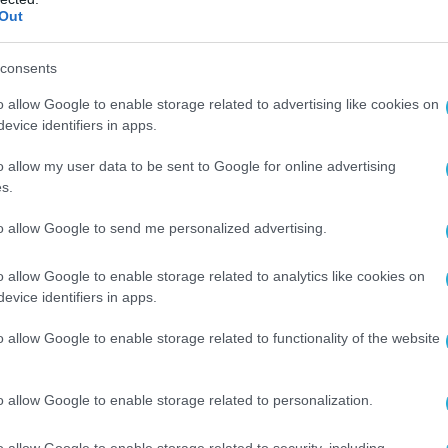
Out
ια τη διαγραφή της χώρας από τη «Λίστα
301» έγινε από το Υπουργείο Εξωτερικών.
consents
τσι μια χρόνια παθογένεια, η οποία
o allow Google to enable storage related to advertising like cookies on
όδιο στην προσέλκυση επενδύσεων στον
evice identifiers in apps.
ιών λογισμικού. Ταυτόχρονα, αυξάνεται
ιοπιστία των πληροφοριακών συστημάτων του
o allow my user data to be sent to Google for online advertising
s.
 σταματά η εγκατάσταση και χρήση
σμικού, πρακτική που ενέχει σοβαρούς
to allow Google to send me personalized advertising.
o allow Google to enable storage related to analytics like cookies on
evice identifiers in apps.
Ο ΑΡΘΡΟ
o allow Google to enable storage related to functionality of the website
o allow Google to enable storage related to personalization.
o allow Google to enable storage related to security, including