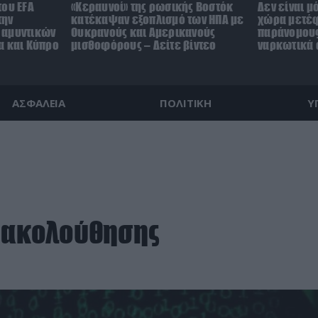
του EFA
«Κεραυνοί» της ρωσικής Βοστόκ
Δεν είναι μ
την
κατέκαψαν εξοπλισμό των ΗΠΑ με
χώρα μετέ
 αμυντικών
Ουκρανούς και Αμερικανούς
παράνομους
α και Κύπρο
μισθοφόρους – Δείτε βίντεο
ναρκωτικά σ
ΑΣΦΑΛΕΙΑ
ΠΟΛΙΤΙΚΗ
Υ
αρακολούθησης