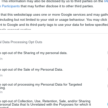
αι ότι η Ελλάδα έχει σημειώσει πρόοδο στην
. This information may also be disclosed by us to third parties on the
IA
Participants
that may further disclose it to other third parties.
ς ευρείας χρήσης μη αδειοδοτημένου
ημόσιο ενώ έχει εισαγάγει νομοθεσία για την
 that this website/app uses one or more Google services and may gath
ου σε όσους διαθέτουν πλαστά προϊόντα
including but not limited to your visit or usage behaviour. You may click 
 to Google and its third-party tags to use your data for below specifi
οκτησίας.
«Η ευρεία χρήση μη
ogle consent section.
 λογισμικού στο ελληνικό Δημόσιο
ώ και χρόνια τους κατόχους των
l Data Processing Opt Outs
ν Δεκέμβριο του 2019, η Ελλάδα έλαβε σαφή
τιμετωπίσει το ζήτημα αυτό, διαθέτοντας
o opt-out of the Sharing of my personal data.
ατομμύρια ευρώ για την αγορά αδειών
In
αφέρεται χαρακτηριστικά στην έκθεση,
o opt-out of the Sale of my Personal Data.
στη διαδικασία προκήρυξης ανοιχτού
In
110.000 άδειες λογισμικού για το ελληνικό
ταιρικής σύμβασης (Enterprise Agreement). Η
to opt-out of processing my Personal Data for Targeted
ing.
ιαγωνισμού είναι προϊόν συνεργασίας των
In
ιακής Διακυβέρνησης και Ανάπτυξης και
o opt-out of Collection, Use, Retention, Sale, and/or Sharing
ersonal Data that Is Unrelated with the Purposes for which it
lected.