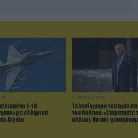
0:02
06.08.2026 | 21:02
οπλισμένα F-16
Τελεσίγραφο του Ιράν στ
ησαν» με ελληνικά
του Κόλπου: «Σταματήστε 
το Αιγαίο
αλλιώς θα σας χτυπήσου