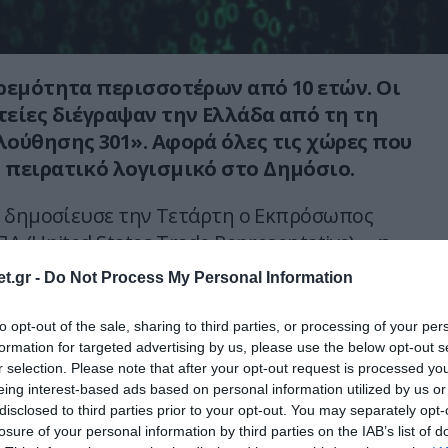
ρεμότητα περισσοτέρων από 10 ετών. Οι
είες διέγραψαν την Ελλάδα από τη τη
ούθησης 301». Αφορά όλες τις χώρες που
 πειρατικό λογισμικό στο Δημόσιο.
 δημοσίευσε την Τετάρτη ο Εκπρόσωπος
 (United States Trade Representative),
«η
μειώσει πρόοδο στην αντιμετώπιση των
t.gr -
Do Not Process My Personal Information
σίας της πνευματικής ιδιοκτησίας»
και ως
άφηκε από τη λίστα. Να σημειωθεί ότι η χώρα
to opt-out of the sale, sharing to third parties, or processing of your per
ανόταν στη λίστα εδώ και περισσότερα από
formation for targeted advertising by us, please use the below opt-out s
r selection. Please note that after your opt-out request is processed y
eing interest-based ads based on personal information utilized by us or
disclosed to third parties prior to your opt-out. You may separately opt-
υ Εκπροσώπου Εμπορίου, όπως δημοσιεύεται
losure of your personal information by third parties on the IAB’s list of