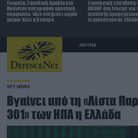
Τουρκία, Σαουδική Αραβία και
Στρατηγική επένδυση 
Πακιστάν υπέγραψαν αμυντική
GROUP στη Fractal για 
συμφωνία: «Δεν στοχεύει καμία
ανάπτυξη προηγμένων
χώρα» λέει η Άγκυρα
τεχνολογιών σε Ελλάδ
ΑΜΥΝΑ
SPY NEWS
Βγαίνει από τη «Λίστα Π
301» των ΗΠΑ η Ελλάδα