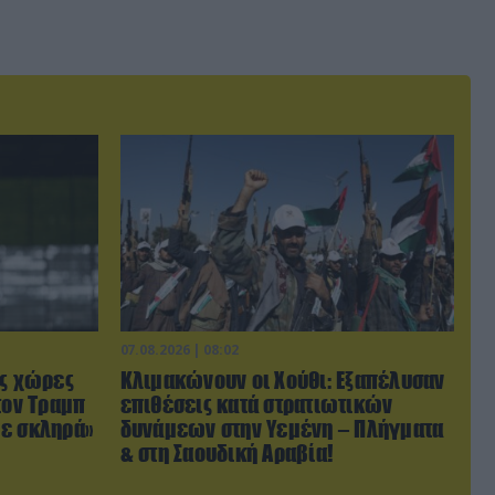
07.08.2026 | 08:02
ις χώρες
Κλιμακώνουν οι Χούθι: Eξαπέλυσαν
τον Τραμπ
επιθέσεις κατά στρατιωτικών
με σκληρά»
δυνάμεων στην Υεμένη – Πλήγματα
& στη Σαουδική Αραβία!