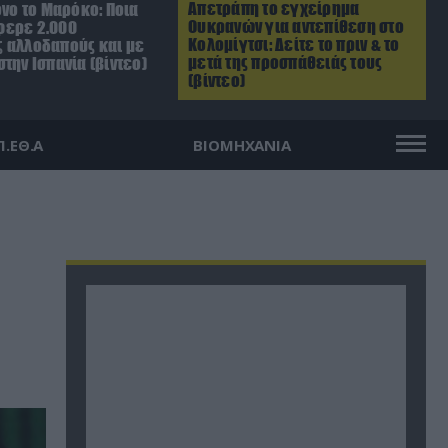
Απετράπη το εγχείρημα
όνο το Μαρόκο: Ποια
Ουκρανών για αντεπίθεση στο
φερε 2.000
Κολομίγτσι: Δείτε το πριν & το
 αλλοδαπούς και με
μετά της προσπάθειάς τους
την Ισπανία (βίντεο)
(βίντεο)
Π.ΕΘ.Α
ΒΙΟΜΗΧΑΝΙΑ