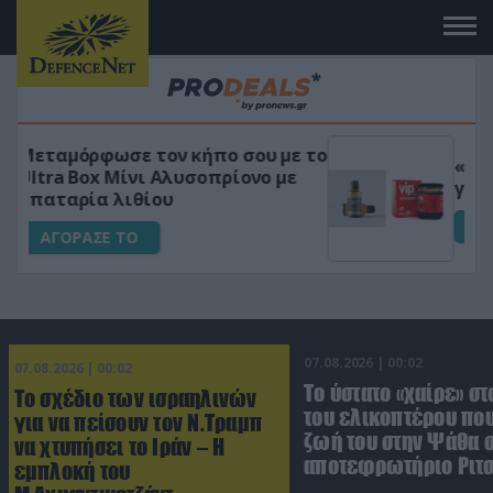
 το
«Μαγική» φόρμουλα τριβόλι + VIP
για αύξηση της λίμπιντο
ΑΓΟΡΑΣΕ ΤΟ
07.08.2026 | 00:02
07.08.2026 | 00:02
Το ύστατο «χαίρε» στ
Το σχέδιο των ισραηλινών
του ελικοπτέρου που
για να πείσουν τον Ν.Τραμπ
ζωή του στην Ψάθα 
να χτυπήσει το Ιράν – Η
αποτεφρωτήριο Ριτ
εμπλοκή του