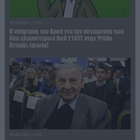
03.08.2026 | 12:02
Η ανάρτηση του Αρκά για την σύγκρουση των
δύο ελικοπτέρων Bell 214ST στην Ψάθα
Αττικής (φωτο)
03.08.2026 | 12:02