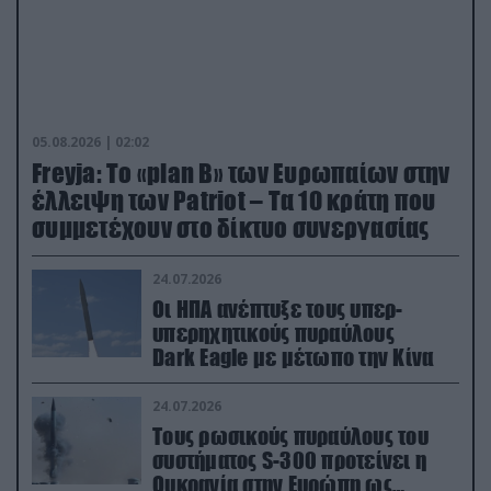
05.08.2026 | 02:02
Freyja: Το «plan Β» των Ευρωπαίων στην
έλλειψη των Patriot – Τα 10 κράτη που
συμμετέχουν στο δίκτυο συνεργασίας
24.07.2026
Οι ΗΠΑ ανέπτυξε τους υπερ-
υπερηχητικούς πυραύλους
Dark Eagle με μέτωπο την Κίνα
24.07.2026
Τους ρωσικούς πυραύλους του
συστήματος S-300 προτείνει η
Ουκρανία στην Ευρώπη ως