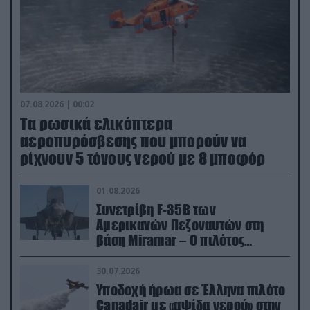
07.08.2026 | 00:02
Τα ρωσικά ελικόπτερα
αεροπυρόσβεσης που μπορούν να
ρίχνουν 5 τόνους νερού με 8 μποφόρ
01.08.2026
Συνετρίβη F-35B των
Αμερικανών Πεζοναυτών στη
βάση Miramar – Ο πιλότος
εκτινάχθηκε εγκαίρως
30.07.2026
Υποδοχή ήρωα σε Έλληνα πιλότο
Canadair με «αψίδα νερού» στην