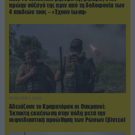
πρώην σύζυγό της πριν από τη δολοφονία των
4 παιδιών τους – «Έχουν ίωση»
05.08.2026 | 22:02
Αδειάζουν το Κραματόρσκ οι Ουκρανοί:
Έκτακτη εκκένωση στην πόλη μετά την
αιφνιδιαστική προώθηση των Ρώσων (βίντεο)