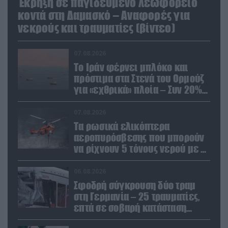
Έκρηξη σε παγιδευμένο λεωφορείο
κοντά στη Δαμασκό – Αναφορές για
νεκρούς και τραυματίες (βίντεο)
07.08.2026
Το Ιράν φέρνει μπλόκο και
πρόστιμα στα Στενά του Ορμούζ
για «εχθρικά» πλοία – Συν 20%
στα φορτία
07.08.2026
Τα ρωσικά ελικόπτερα
αεροπυρόσβεσης που μπορούν
να ρίχνουν 5 τόνους νερού με 8
μποφόρ
06.08.2026
Σφοδρή σύγκρουση δύο τραμ
στη Γερμανία – 25 τραυματίες,
επτά σε σοβαρή κατάσταση
(βίντεο)