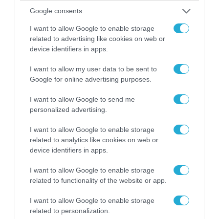
04.08.2026 | 15:02
Google consents
Αυτή την ώρα το τελευταίο «αντίο» στον πρώην
υπουργό Ι.Βαρβιτσιώτη (φωτο)
I want to allow Google to enable storage
related to advertising like cookies on web or
device identifiers in apps.
I want to allow my user data to be sent to
Google for online advertising purposes.
I want to allow Google to send me
personalized advertising.
I want to allow Google to enable storage
related to analytics like cookies on web or
device identifiers in apps.
04.08.2026 | 13:02
I want to allow Google to enable storage
Η ανακοίνωση του Πανελλήνιου Σωματείου
related to functionality of the website or app.
Πυροσβεστών για την δημοσιογράφο του OPEN
I want to allow Google to enable storage
που γέλασε στη φωτιά
related to personalization.