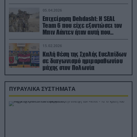
ορμή στο έδαφος (βίντεο)
05.04.2026
Επιχείρηση Dehdasht: Η SEAL
Team 6 που είχε εξοντώσει τον
Μπιν Λάντεν ήταν αυτή που
διέσωσε τον πιλότο του F-15
15.02.2026
Καλή θέση της Σχολής Ευελπίδων
σε διαγωνισμό ημιμαραθωνίου
μάχης στον Πολωνία
ΠΥΡΑΥΛΙΚΑ ΣΥΣΤΗΜΑΤΑ