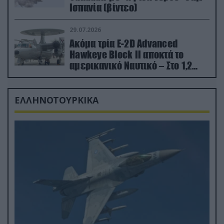
Ισπανία (βίντεο)
29.07.2026
Ακόμα τρία E-2D Advanced
Hawkeye Block II αποκτά το
αμερικανικό Ναυτικό – Στο 1,2
δισ.δολάρια το κόστος
ΕΛΛΗΝΟΤΟΥΡΚΙΚΑ