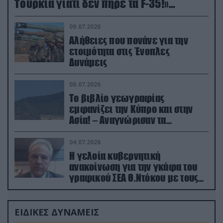
Τουρκία γιατί δεν πήρε τα F-35!»
(βίντεο)
09.07.2026
Αλήθειες που πονάνε για την
ετοιμότητα στις Ένοπλες
Δυνάμεις
08.07.2026
Το βιβλίο γεωγραφίας
εμφανίζει την Κύπρο και στην
Ασία! – Αναγνώρισαν τα
κατεχόμενα; (φωτο)
04.07.2026
Η γελοία κυβερνητική
ανακοίνωση για την γκάφα του
γραφικού ΣΕΑ Θ.Ντόκου με τους
Ρώσους φαρσέρ
ΕΙΔΙΚΕΣ ΔΥΝΑΜΕΙΣ