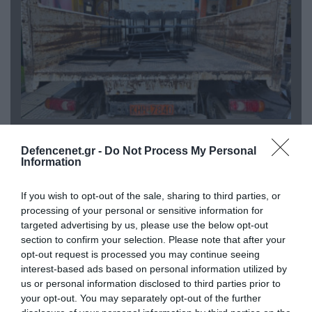
06.08.2026 | 14:02
«Επιχείρηση ελεύθερα πεζοδρόμια» στην
Defencenet.gr -
Do Not Process My Personal
Information
Αθήνα: Απομακρύνθηκαν παράνομα
αντικείμενα από κοινόχρηστους χώρους
If you wish to opt-out of the sale, sharing to third parties, or
processing of your personal or sensitive information for
targeted advertising by us, please use the below opt-out
section to confirm your selection. Please note that after your
opt-out request is processed you may continue seeing
interest-based ads based on personal information utilized by
us or personal information disclosed to third parties prior to
your opt-out. You may separately opt-out of the further