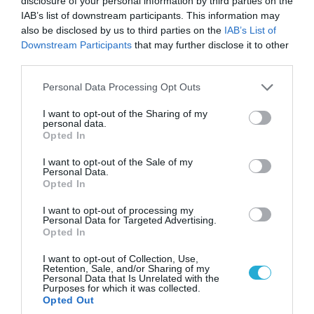
disclosure of your personal information by third parties on the
IAB’s list of downstream participants. This information may
also be disclosed by us to third parties on the
IAB’s List of
Downstream Participants
that may further disclose it to other
third parties.
06.08.2026 | 09:03
Please note that this website/app uses one or more Google
«Οι εντελώς αθώοι»: Η ανάρτηση του Αρκά για
Personal Data Processing Opt Outs
services and may gather and store information including but
τα ζώα που χάθηκαν στις πυρκαγιές της
not limited to your visit or usage behaviour. You may click to
I want to opt-out of the Sharing of my
Αττικής (φωτο)
personal data.
grant or deny consent to Google and its third-party tags to
Opted In
use your data for below specified purposes in below Google
consent section.
I want to opt-out of the Sale of my
Personal Data.
Opted In
I want to opt-out of processing my
Personal Data for Targeted Advertising.
Opted In
I want to opt-out of Collection, Use,
Retention, Sale, and/or Sharing of my
Personal Data that Is Unrelated with the
Purposes for which it was collected.
Opted Out