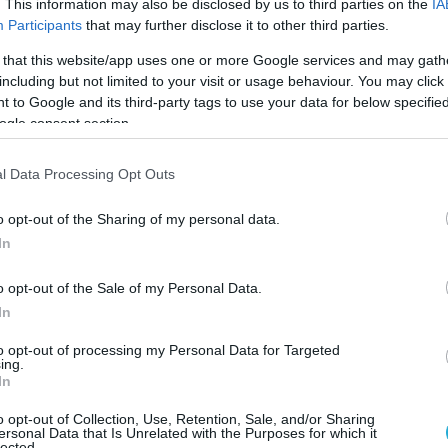
. This information may also be disclosed by us to third parties on the
IA
ι από την υπηρεσία δίωξης ανθρωποκτονιών
Participants
that may further disclose it to other third parties.
λημάτων της αστυνομίας-κάτι που αφήνει να
 that this website/app uses one or more Google services and may gath
 αρχές δε θεωρούν πως ο θάνατός του
including but not limited to your visit or usage behaviour. You may click 
άποια υπόθεση κατασκοπείας ή τρομοκρατίας.
 to Google and its third-party tags to use your data for below specifi
ogle consent section.
 defencenet.gr
l Data Processing Opt Outs
Ο ΑΡΘΡΟ
o opt-out of the Sharing of my personal data.
In
o opt-out of the Sale of my Personal Data.
In
to opt-out of processing my Personal Data for Targeted
ing.
In
o opt-out of Collection, Use, Retention, Sale, and/or Sharing
ersonal Data that Is Unrelated with the Purposes for which it
lected.