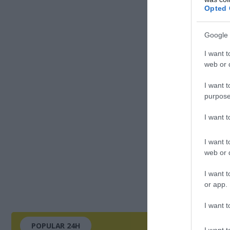
Opted 
Google 
I want t
web or d
I want t
purpose
I want 
I want t
web or d
I want t
or app.
I want t
POPULAR 24H
I want t