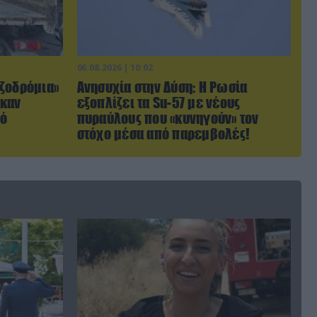
06.08.2026 | 10:02
ζοδρόμια»
Ανησυχία στην Δύση: H Ρωσία
ηκαν
εξοπλίζει τα Su-57 με νέους
πό
πυραύλους που «κυνηγούν» τον
στόχο μέσα από παρεμβολές!