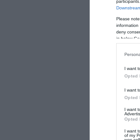
participants
Η έρευνα γίνετα
Downstream 
και σοβαρών εγκ
Please note
εννοηθεί ότι οι
information 
σχετίζεται με κ
deny consent
in below Go
Tμήμα ειδήσεων
Persona
ΣΧΟΛΙΑΣΤΕ Τ
I want t
Opted 
I want t
Opted 
I want 
Advertis
Opted 
I want t
of my P
was col