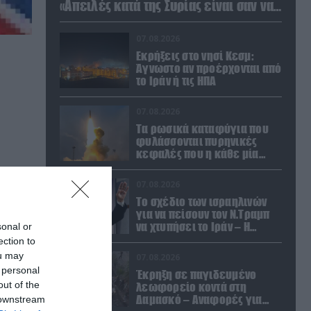
«Απειλές κατά της Συρίας είναι σαν να
απειλούν εμάς»
07.08.2026
Εκρήξεις στο νησί Κεσμ:
Άγνωστο αν προέρχονται από
το Ιράν ή τις ΗΠΑ
07.08.2026
Τα ρωσικά καταφύγια που
φυλάσσονται πυρηνικές
κεφαλές που η κάθε μία
μπορεί να καταστρέψει «μία
Θεσσαλονίκη»
07.08.2026
Το σχέδιο των ισραηλινών
για να πείσουν τον Ν.Τραμπ
να χτυπήσει το Ιράν – Η
sonal or
εμπλοκή του
ection to
Μ.Αχμαντινετζάντ
ou may
07.08.2026
 personal
Έκρηξη σε παγιδευμένο
out of the
λεωφορείο κοντά στη
Δαμασκό – Αναφορές για
 downstream