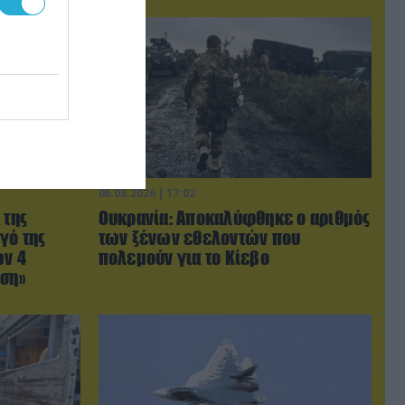
06.08.2026 | 17:02
 της
Ουκρανία: Αποκαλύφθηκε ο αριθμός
γό της
των ξένων εθελοντών που
ων 4
πολεμούν για το Κίεβο
ωση»