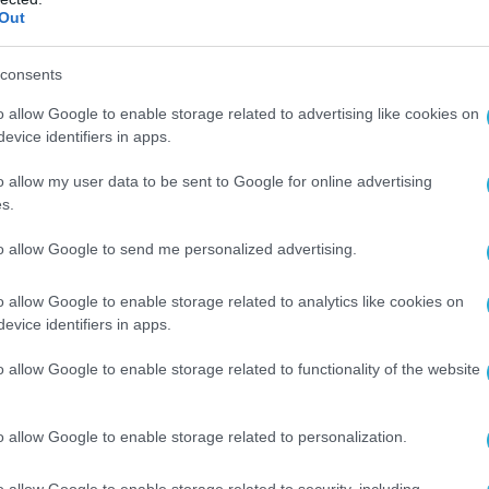
έγγραφα, έγινε δυνατόν να χρησιμοποιηθούν
Out
φορετικούς από τη χρήση (για την οποία
Θα συζητήσουμε (με τους υπουργούς
consents
ΕΕ) και ελπίζω ότι θα υπάρξει μια ανακοίνωση
o allow Google to enable storage related to advertising like cookies on
άζει την ανησυχία των Ευρωπαίων για το
evice identifiers in apps.
 Ισπανός υπουργός Εξωτερικών Μιγκέλ Ανχελ
ασκεί την προεδρία της Ευρωπαϊκής Ένωσης.
o allow my user data to be sent to Google for online advertising
s.
 defencenet.gr
to allow Google to send me personalized advertising.
o allow Google to enable storage related to analytics like cookies on
Ο ΑΡΘΡΟ
evice identifiers in apps.
o allow Google to enable storage related to functionality of the website
o allow Google to enable storage related to personalization.
o allow Google to enable storage related to security, including