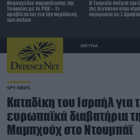
Νομοσχέδιο συμφιλίωσης της
Η Τουρκία συζητά την 
Τουρκίας με το ΡΚΚ – Τι
της Αιγύπτου στην στρ
προβλέπεται για την παράδοση
συμφωνία με Σ.Αραβία
των όπλων
ΑΜΥΝΑ
SPY NEWS
Καταδίκη του Ισραήλ για 
ευρωπαϊκά διαβατήρια τη
Μαμπχούχ στο Ντουμπάϊ