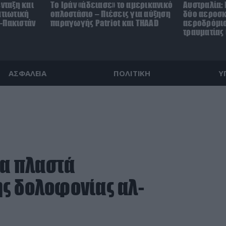
ένταξη και
Το Ιράν «άδειασε» το αμερικανικό
Αυστραλία:
ατιωτική
οπλοστάσιο – Πιέσεις για αύξηση
δύο αεροσ
-Πακιστάν
παραγωγής Patriot και THAAD
αεροδρόμιο 
τραυματίας 
ΑΣΦΑΛΕΙΑ
ΠΟΛΙΤΙΚΗ
Υ
τα πλαστά
ς δολοφονίας αλ-