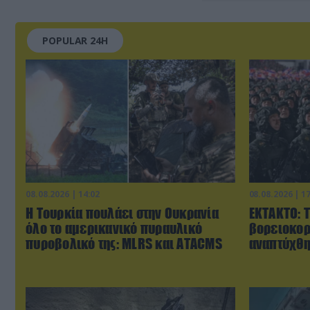
POPULAR 24H
08.08.2026 | 14:02
08.08.2026 | 1
Η Τουρκία πουλάει στην Ουκρανία
ΕΚΤΑΚΤΟ: 
όλο το αμερικανικό πυραυλικό
βορειοκορ
πυροβολικό της: MLRS και ΑΤΑCMS
αναπτύχθη