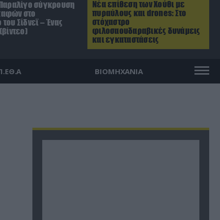
Νέα επίθεση των Χούθι με
 Παραλίγο σύγκρουση
πυραύλους και drones: Στο
καφών στο
στόχαστρο
του Σίδνεϊ – Ένας
φιλοσαουδαραβικές δυνάμεις
(βίντεο)
και εγκαταστάσεις
Π.ΕΘ.Α
ΒΙΟΜΗΧΑΝΙΑ