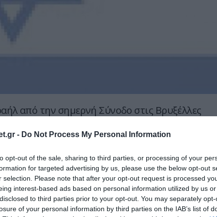
ραήλ από την σημερνή Σύνοδο στις Βρυξέλλες
ξωτερικών της Ευρωπαϊκής Ένωσης
τη χρήση πλαστών διαβατηρίων, σε μία κίνηση
t.gr -
Do Not Process My Personal Information
τόχο να “καταδείξει” το Ισραήλ για τη
to opt-out of the sale, sharing to third parties, or processing of your per
Μαχμούντ αλ-Μαμπχούχ τον Ιανουάριο στο
formation for targeted advertising by us, please use the below opt-out s
αι να αποτινάξει τις υποψίες για εμπλοκή
r selection. Please note that after your opt-out request is processed y
εσιών στην ενέργεια.
eing interest-based ads based on personal information utilized by us or
disclosed to third parties prior to your opt-out. You may separately opt-
losure of your personal information by third parties on the IAB’s list of
νακοίνωσης δεν θα αναφέρεται ειδικά το