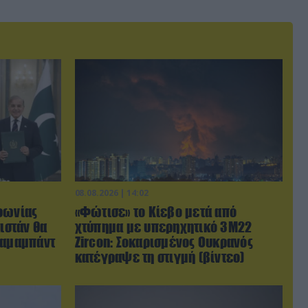
08.08.2026 | 14:02
φωνίας
«Φώτισε» το Κίεβο μετά από
ιστάν θα
χτύπημα με υπερηχητικό 3M22
λαμαμπάντ
Zircon: Σοκαρισμένος Ουκρανός
κατέγραψε τη στιγμή (βίντεο)