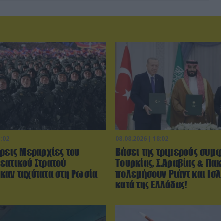
7:02
08.08.2026 | 18:02
Τρεις Μεραρχίες του
Βάσει της τριμερούς συμ
εατικού Στρατού
Τουρκίας, Σ.Αραβίας & Πακ
καν ταχύτατα στη Ρωσία
πολεμήσουν Ριάντ και Ισ
κατά της Ελλάδας!