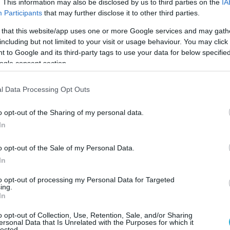
. This information may also be disclosed by us to third parties on the
IA
χος του θα είναι η έκφραση δυσαρέσκειας για
Participants
that may further disclose it to other third parties.
του Μαχμούντ αλ-Μαμπχούχ στο εμιράτο τον
 that this website/app uses one or more Google services and may gath
 ομάδα δολοφόνων που χρησιμοποίησαν
including but not limited to your visit or usage behaviour. You may click 
ά διαβατήρια, και για την οποία οι Αρχές του
 to Google and its third-party tags to use your data for below specifi
ουν ότι εστάλη από το Ισραήλ.
ogle consent section.
ντονη ανακοίνωση. Θα αναφέρεται σε
l Data Processing Opt Outs
λοφονία και στο γεγονός ότι
o opt-out of the Sharing of my personal data.
ν τέτοια διαβατήρια. Δεν έχει σημασία εάν
In
 Ισραήλ, το μήνυμα θα είναι σαφές. Πόσες
 να αφορά;», ανέφερε διπλωματική πηγή.
o opt-out of the Sale of my Personal Data.
In
ουμπάι ανακοίνωσαν ότι οι δολοφόνοι
πλαστά βρετανικά, ιρλανδικά, ένα γαλλικό και
to opt-out of processing my Personal Data for Targeted
ing.
αβατήρια, και ότι εστάλησαν από το Ισραήλ.
In
o opt-out of Collection, Use, Retention, Sale, and/or Sharing
τικά ανήσυχοι που ευρωπαϊκά διαβατήρια,
ersonal Data that Is Unrelated with the Purposes for which it
lected.