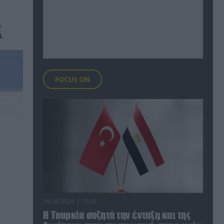
ς
ο
.
FOCUS ON
09.08.2026 | 15:02
Η Τουρκία συζητά την ένταξη και της