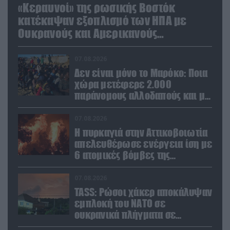
«Κεραυνοί» της ρωσικής Βοστόκ
κατέκαψαν εξοπλισμό των ΗΠΑ με
Ουκρανούς και Αμερικανούς
μισθοφόρους – Δείτε βίντεο
07.08.2026
Δεν είναι μόνο το Μαρόκο: Ποια
χώρα μετέφερε 2.000
παράνομους αλλοδαπούς και με
ναρκωτικά στην Ισπανία
(βίντεο)
07.08.2026
Η πυρκαγιά στην Αττικοβοιωτία
απελευθέρωσε ενέργεια ίση με
6 ατομικές βόμβες της
Χιροσίμα!
07.08.2026
TASS: Ρώσοι χάκερ αποκάλυψαν
εμπλοκή του ΝΑΤΟ σε
ουκρανικά πλήγματα σε
στόχους στο ρωσικό έδαφος!