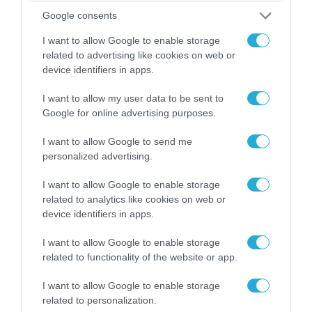
04.08.2026 | 15:02
Google consents
Αυτή την ώρα το τελευταίο «αντίο» στον πρώην
υπουργό Ι.Βαρβιτσιώτη (φωτο)
I want to allow Google to enable storage
related to advertising like cookies on web or
device identifiers in apps.
I want to allow my user data to be sent to
Google for online advertising purposes.
I want to allow Google to send me
personalized advertising.
I want to allow Google to enable storage
related to analytics like cookies on web or
device identifiers in apps.
04.08.2026 | 13:02
I want to allow Google to enable storage
Η ανακοίνωση του Πανελλήνιου Σωματείου
related to functionality of the website or app.
Πυροσβεστών για την δημοσιογράφο του OPEN
που γέλασε στη φωτιά
I want to allow Google to enable storage
related to personalization.