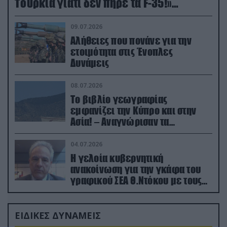
Τουρκία γιατί δεν πήρε τα F-35!»
(βίντεο)
09.07.2026
Αλήθειες που πονάνε για την
ετοιμότητα στις Ένοπλες
Δυνάμεις
08.07.2026
Το βιβλίο γεωγραφίας
εμφανίζει την Κύπρο και στην
Ασία! – Αναγνώρισαν τα
κατεχόμενα; (φωτο)
04.07.2026
Η γελοία κυβερνητική
ανακοίνωση για την γκάφα του
γραφικού ΣΕΑ Θ.Ντόκου με τους
Ρώσους φαρσέρ
ΕΙΔΙΚΕΣ ΔΥΝΑΜΕΙΣ