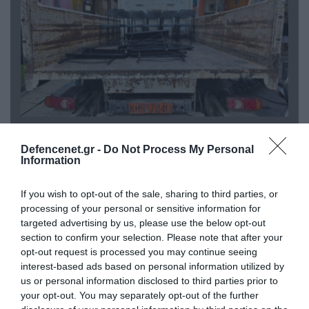
06.08.2026 | 14:02
«Επιχείρηση ελεύθερα πεζοδρόμια» στην
Defencenet.gr -
Do Not Process My Personal
Αθήνα: Απομακρύνθηκαν παράνομα
Information
αντικείμενα από κοινόχρηστους χώρους
If you wish to opt-out of the sale, sharing to third parties, or
processing of your personal or sensitive information for
targeted advertising by us, please use the below opt-out
section to confirm your selection. Please note that after your
opt-out request is processed you may continue seeing
interest-based ads based on personal information utilized by
us or personal information disclosed to third parties prior to
your opt-out. You may separately opt-out of the further