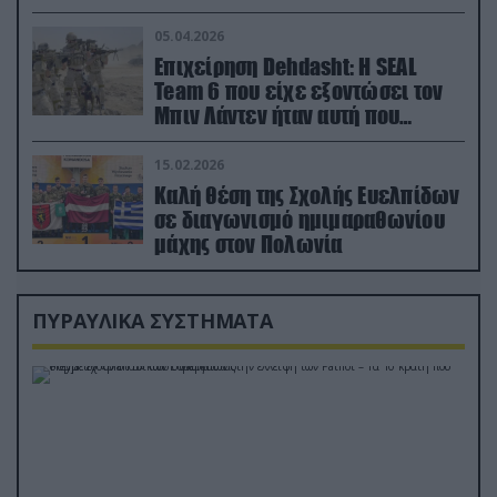
ορμή στο έδαφος (βίντεο)
05.04.2026
Επιχείρηση Dehdasht: Η SEAL
Team 6 που είχε εξοντώσει τον
Μπιν Λάντεν ήταν αυτή που
διέσωσε τον πιλότο του F-15
15.02.2026
Καλή θέση της Σχολής Ευελπίδων
σε διαγωνισμό ημιμαραθωνίου
μάχης στον Πολωνία
ΠΥΡΑΥΛΙΚΑ ΣΥΣΤΗΜΑΤΑ