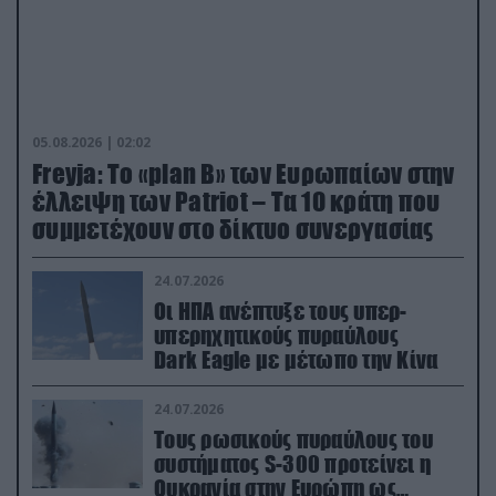
05.08.2026 | 02:02
Freyja: Το «plan Β» των Ευρωπαίων στην
έλλειψη των Patriot – Τα 10 κράτη που
συμμετέχουν στο δίκτυο συνεργασίας
24.07.2026
Οι ΗΠΑ ανέπτυξε τους υπερ-
υπερηχητικούς πυραύλους
Dark Eagle με μέτωπο την Κίνα
24.07.2026
Τους ρωσικούς πυραύλους του
συστήματος S-300 προτείνει η
Ουκρανία στην Ευρώπη ως