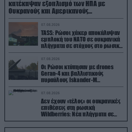
κατέκαψαν εξοπλισμό των ΗΠΑ με
Ουκρανούς και Αμερικανούς
μισθοφόρους – Δείτε βίντεο
07.08.2026
TASS: Ρώσοι χάκερ αποκάλυψαν
εμπλοκή του ΝΑΤΟ σε ουκρανικά
πλήγματα σε στόχους στο ρωσικό
έδαφος!
07.08.2026
Οι Ρώσοι κτύπησαν με drones
Geran-4 και βαλλιστικούς
πυραύλους Iskander-M
ουκρανικό τρένο με στρατιωτικό
εξοπλισμό
07.08.2026
Δεν έχουν «τέλος» οι ουκρανικές
επιθέσεις στη ρωσική
Wildberries: Νέα πλήγματα σε
εγκαταστάσεις στα Ουράλια