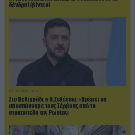
δένδρα! (βίντεο)
07.08.2026 | 02:02
Στο Βελιγράδι ο Β.Ζελένσκι: «Πρέπει να
αποσπάσουμε τους Σέρβους από το
στρατόπεδο της Ρωσίας»