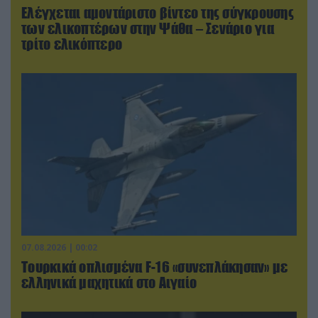
Ελέγχεται αμοντάριστο βίντεο της σύγκρουσης
των ελικοπτέρων στην Ψάθα – Σενάριο για
τρίτο ελικόπτερο
07.08.2026 | 00:02
Τουρκικά οπλισμένα F-16 «συνεπλάκησαν» με
ελληνικά μαχητικά στο Αιγαίο