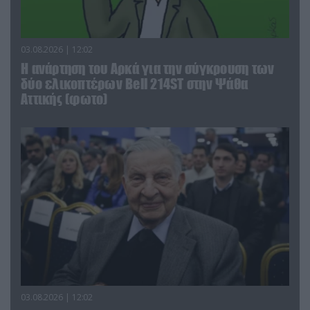
03.08.2026 | 12:02
Η ανάρτηση του Αρκά για την σύγκρουση των
δύο ελικοπτέρων Bell 214ST στην Ψάθα
Αττικής (φωτο)
03.08.2026 | 12:02