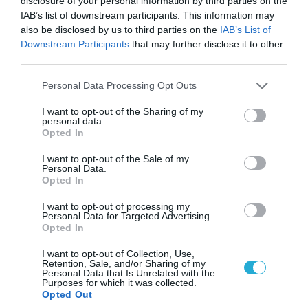
disclosure of your personal information by third parties on the
IAB’s list of downstream participants. This information may
also be disclosed by us to third parties on the
IAB’s List of
Downstream Participants
that may further disclose it to other
third parties.
06.08.2026 | 09:03
«Οι εντελώς αθώοι»: Η ανάρτηση του Αρκά για
Please note that this website/app uses one or more Google
Personal Data Processing Opt Outs
services and may gather and store information including but
τα ζώα που χάθηκαν στις πυρκαγιές της
not limited to your visit or usage behaviour. You may click to
I want to opt-out of the Sharing of my
Αττικής (φωτο)
personal data.
grant or deny consent to Google and its third-party tags to
Opted In
use your data for below specified purposes in below Google
consent section.
I want to opt-out of the Sale of my
Personal Data.
Opted In
I want to opt-out of processing my
Personal Data for Targeted Advertising.
Opted In
I want to opt-out of Collection, Use,
Retention, Sale, and/or Sharing of my
Personal Data that Is Unrelated with the
Purposes for which it was collected.
Opted Out