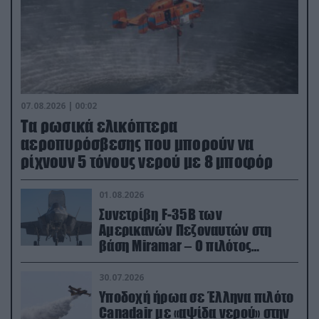
07.08.2026 | 00:02
Τα ρωσικά ελικόπτερα
αεροπυρόσβεσης που μπορούν να
ρίχνουν 5 τόνους νερού με 8 μποφόρ
01.08.2026
Συνετρίβη F-35B των
Αμερικανών Πεζοναυτών στη
βάση Miramar – Ο πιλότος
εκτινάχθηκε εγκαίρως
30.07.2026
Υποδοχή ήρωα σε Έλληνα πιλότο
Canadair με «αψίδα νερού» στην