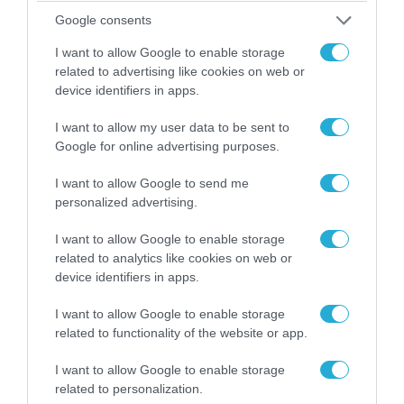
Αθήνα: Απομακρύνθηκαν παράνομα
Google consents
αντικείμενα από κοινόχρηστους χώρους
I want to allow Google to enable storage
related to advertising like cookies on web or
device identifiers in apps.
I want to allow my user data to be sent to
Google for online advertising purposes.
I want to allow Google to send me
personalized advertising.
I want to allow Google to enable storage
related to analytics like cookies on web or
device identifiers in apps.
06.08.2026 | 09:03
«Οι εντελώς αθώοι»: Η ανάρτηση του Αρκά για
I want to allow Google to enable storage
τα ζώα που χάθηκαν στις πυρκαγιές της
related to functionality of the website or app.
Αττικής (φωτο)
I want to allow Google to enable storage
related to personalization.