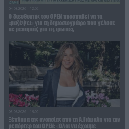
04.08.2026 | 12:02
O διευθυντής του OPEN προσπαθεί να τα
«μαζέψει» για τη δημοσιογράφο που γέλασε
σε ρεπορτάζ για τις φωτιές
03.08.2026 | 19:02
Ξέπλυμα της ανοησίας από τη Α.Γιάμαλη για την
ρεπόρτερ του ΟΡΕΝ: «Όλοι να έχουμε