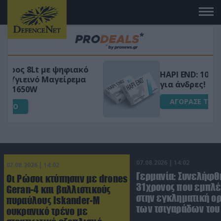
HAPI END: 100% φυτικό διεγερτικό
για άνδρες!
ΑΓΟΡΑΣΕ ΤΟ
07.08.2026 | 14:02
07.08.2026 | 14:02
Γερμανία: Συνελήφθ
Οι Ρώσοι κτύπησαν με drones
31χρονος που εμπλέ
Geran-4 και βαλλιστικούς
στην εγκληματική 
πυραύλους Iskander-M
των τσιγαράδων του 
ουκρανικό τρένο με