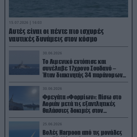
15.07.2026 | 16:03
Aυτές είναι οι πέντε πιο ισχυρές
ναυτικές δυνάμεις στον κόσμο
30.06.2026
Το Λιμενικό εντόπισε και
συνέλαβε 17χρονο Σουδανό –
Ήταν διακινητής 34 παράνομων
μεταναστών
30.06.2026
Φρεγάτα «Φορμίων»: Πίσω στο
Λοριάν μετά τις εξαντλητικές
θαλάσσιες δοκιμές στον
απαιτητικό Βισκαϊκό
25.06.2026
Βολές Harpoon από τις μονάδες