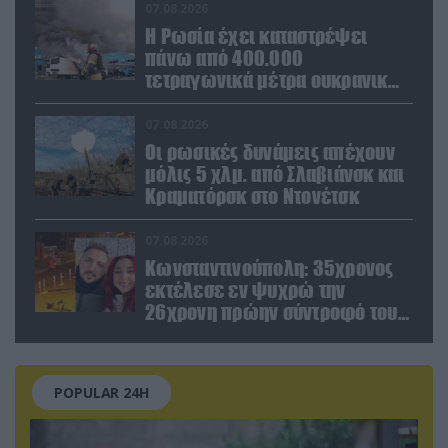
Ευρώπη»
07.08.2026
Η Ρωσία έχει καταστρέψει
πάνω από 400.000
τετραγωνικά μέτρα ουκρανικών
εγκαταστάσεων τον Ιούλιο
07.08.2026
Οι ρωσικές δυνάμεις απέχουν
μόλις 5 χλμ. από Σλαβιάνσκ και
Κραματόρσκ στο Ντονέτσκ
07.08.2026
Κωνσταντινούπολη: 35χρονος
εκτέλεσε εν ψυχρώ την
26χρονη πρώην σύντροφό του
έξω από φαρμακείο (βίντεο)
POPULAR 24H