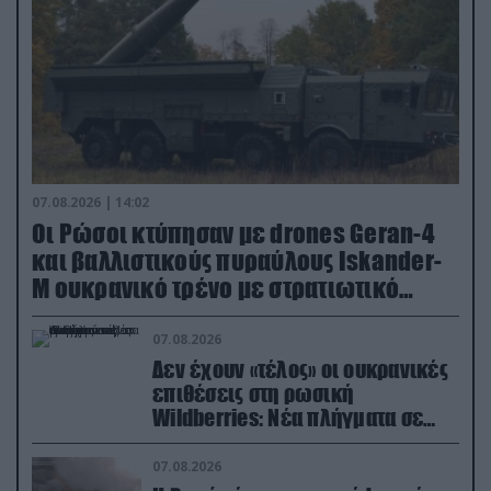
07.08.2026 | 14:02
Οι Ρώσοι κτύπησαν με drones Geran-4
και βαλλιστικούς πυραύλους Iskander-
M ουκρανικό τρένο με στρατιωτικό
εξοπλισμό
07.08.2026
Δεν έχουν «τέλος» οι ουκρανικές
επιθέσεις στη ρωσική
Wildberries: Νέα πλήγματα σε
εγκαταστάσεις στα Ουράλια
07.08.2026