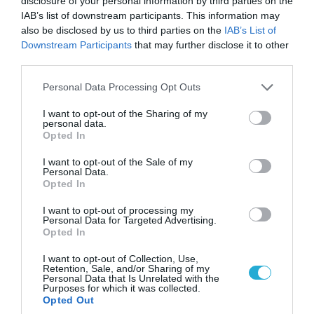
disclosure of your personal information by third parties on the
«Επιχείρηση ελεύθερα πεζοδρόμια» στην
IAB’s list of downstream participants. This information may
Αθήνα: Απομακρύνθηκαν παράνομα
also be disclosed by us to third parties on the
IAB’s List of
αντικείμενα από κοινόχρηστους χώρους
Downstream Participants
that may further disclose it to other
third parties.
Please note that this website/app uses one or more Google
Personal Data Processing Opt Outs
ΠΟΛΙΤΙΚΗ
services and may gather and store information including but
not limited to your visit or usage behaviour. You may click to
I want to opt-out of the Sharing of my
personal data.
grant or deny consent to Google and its third-party tags to
Opted In
use your data for below specified purposes in below Google
consent section.
I want to opt-out of the Sale of my
Personal Data.
Opted In
I want to opt-out of processing my
Personal Data for Targeted Advertising.
Opted In
I want to opt-out of Collection, Use,
Retention, Sale, and/or Sharing of my
Personal Data that Is Unrelated with the
Purposes for which it was collected.
06.08.2026 | 14:02
Opted Out
«Επιχείρηση ελεύθερα πεζοδρόμια» στην