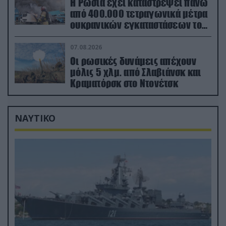
Η Ρωσία έχει καταστρέψει πάνω
από 400.000 τετραγωνικά μέτρα
ουκρανικών εγκαταστάσεων τον
Ιούλιο
07.08.2026
Οι ρωσικές δυνάμεις απέχουν
μόλις 5 χλμ. από Σλαβιάνσκ και
Κραματόρσκ στο Ντονέτσκ
ΝΑΥΤΙΚΟ