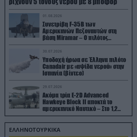
ρίχνουν 5 τόνους νερού με 8 μποφόρ
01.08.2026
Συνετρίβη F-35B των
Αμερικανών Πεζοναυτών στη
βάση Miramar – Ο πιλότος
εκτινάχθηκε εγκαίρως
30.07.2026
Υποδοχή ήρωα σε Έλληνα πιλότο
Canadair με «αψίδα νερού» στην
Ισπανία (βίντεο)
29.07.2026
Ακόμα τρία E-2D Advanced
Hawkeye Block II αποκτά το
αμερικανικό Ναυτικό – Στο 1,2
δισ.δολάρια το κόστος
ΕΛΛΗΝΟΤΟΥΡΚΙΚΑ