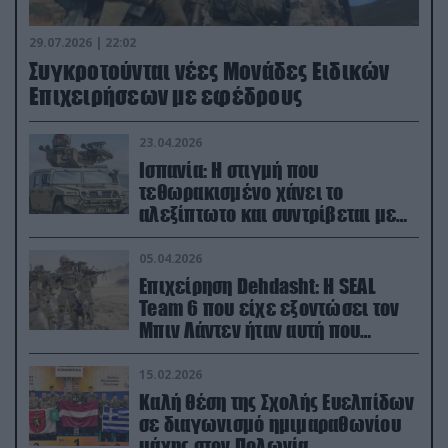
29.07.2026 | 22:02
Συγκροτούνται νέες Μονάδες Ειδικών
Επιχειρήσεων με εφέδρους
23.04.2026
Ισπανία: Η στιγμή που
τεθωρακισμένο χάνει το
αλεξίπτωτο και συντρίβεται με
ορμή στο έδαφος (βίντεο)
05.04.2026
Επιχείρηση Dehdasht: Η SEAL
Team 6 που είχε εξοντώσει τον
Μπιν Λάντεν ήταν αυτή που
διέσωσε τον πιλότο του F-15
15.02.2026
Καλή θέση της Σχολής Ευελπίδων
σε διαγωνισμό ημιμαραθωνίου
μάχης στον Πολωνία