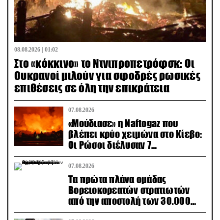
08.08.2026 | 01:02
Στο «κόκκινο» το Ντνιπροπετρόφσκ: Οι
Ουκρανοί μιλούν για σφοδρές ρωσικές
επιθέσεις σε όλη την επικράτεια
07.08.2026
«Μούδιασε» η Naftogaz που
βλέπει κρύο χειμώνα στο Κίεβο:
Οι Ρώσοι διέλυσαν 7
εγκαταστάσεις του ουκρανικού
κολοσσού!
07.08.2026
Τα πρώτα πλάνα ομάδας
Βορειοκορεατών στρατιωτών
από την αποστολή των 30.000
που έφτασαν στη Ρωσία (βίντεο)