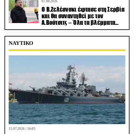
07.08.2026
Ο Β.Ζελέσνσκι έφτασε στη Σερβία
και θα συναντηθεί με τον
Α.Βούτσιτς – Όλα τα βλέμματα
στις σχέσεις με τη Ρωσία
ΝΑΥΤΙΚΟ
15.07.2026 | 16:03