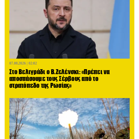
07.08.2026 | 02:02
Στο Βελιγράδι ο Β.Ζελένσκι: «Πρέπει να
αποσπάσουμε τους Σέρβους από το
στρατόπεδο της Ρωσίας»