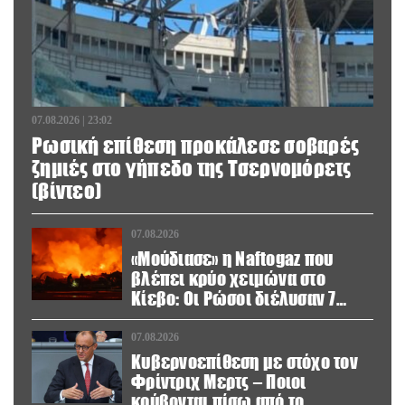
07.08.2026 | 23:02
Ρωσική επίθεση προκάλεσε σοβαρές
ζημιές στο γήπεδο της Τσερνομόρετς
(βίντεο)
07.08.2026
«Μούδιασε» η Naftogaz που
βλέπει κρύο χειμώνα στο
Κίεβο: Οι Ρώσοι διέλυσαν 7
εγκαταστάσεις του ουκρανικού
κολοσσού!
07.08.2026
Κυβερνοεπίθεση με στόχο τον
Φρίντριχ Μερτς – Ποιοι
κρύβονται πίσω από το