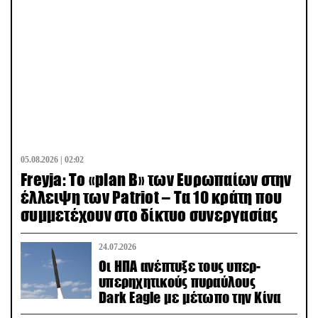
05.08.2026 | 02:02
Freyja: Το «plan Β» των Ευρωπαίων στην
έλλειψη των Patriot – Τα 10 κράτη που
συμμετέχουν στο δίκτυο συνεργασίας
24.07.2026
Οι ΗΠΑ ανέπτυξε τους υπερ-
υπερηχητικούς πυραύλους
Dark Eagle με μέτωπο την Κίνα