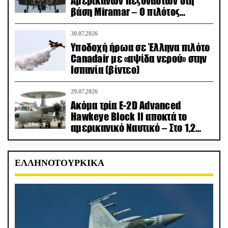
Αμερικανών Πεζοναυτών στη
βάση Miramar – Ο πιλότος
εκτινάχθηκε εγκαίρως
30.07.2026
Υποδοχή ήρωα σε Έλληνα πιλότο
Canadair με «αψίδα νερού» στην
Ισπανία (βίντεο)
29.07.2026
Ακόμα τρία E-2D Advanced
Hawkeye Block II αποκτά το
αμερικανικό Ναυτικό – Στο 1,2
δισ.δολάρια το κόστος
ΕΛΛΗΝΟΤΟΥΡΚΙΚΑ