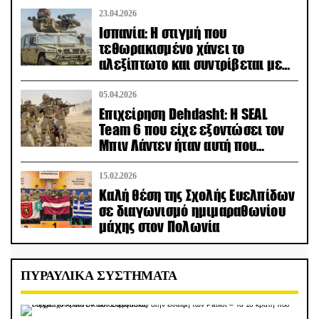
23.04.2026
Ισπανία: Η στιγμή που
τεθωρακισμένο χάνει το
αλεξίπτωτο και συντρίβεται με
ορμή στο έδαφος (βίντεο)
05.04.2026
Επιχείρηση Dehdasht: Η SEAL
Team 6 που είχε εξοντώσει τον
Μπιν Λάντεν ήταν αυτή που
διέσωσε τον πιλότο του F-15
15.02.2026
Καλή θέση της Σχολής Ευελπίδων
σε διαγωνισμό ημιμαραθωνίου
μάχης στον Πολωνία
ΠΥΡΑΥΛΙΚΑ ΣΥΣΤΗΜΑΤΑ