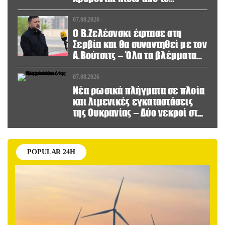
παραποιημένο βίντεο
07.08.2026
Ο Β.Ζελέσνσκι έφτασε στη
Σερβία και θα συναντηθεί με τον
Α.Βούτσιτς – Όλα τα βλέμματα
στις σχέσεις με τη Ρωσία
07.08.2026
Νέα ρωσικά πλήγματα σε πλοία
και λιμενικές εγκαταστάσεις
της Ουκρανίας – Δύο νεκροί στην
Κριμαία
POPULAR 24H