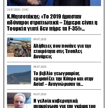
24.07.2026 | 22:02
Κ.Μητσοτάκης: «Το 2019 ήμασταν
αδύναμοι στρατιωτικά – Σήμερα είναι η
Τουρκία γιατί δεν πήρε τα F-35!»
(βίντεο)
09.07.2026
Αλήθειες που πονάνε για την
ετοιμότητα στις Ένοπλες
Δυνάμεις
08.07.2026
Το βιβλίο γεωγραφίας
εμφανίζει την Κύπρο και στην
Ασία! – Αναγνώρισαν τα
κατεχόμενα; (φωτο)
04.07.2026
Η γελοία κυβερνητική
ανακοίνωση για την γκάφα του