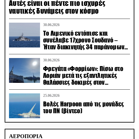
Aυτές είναι οι πέντε πιο ισχυρές
ναυτικές δυνάμεις στον κόσμο
30.06.2026
Το Λιμενικό εντόπισε και
συνέλαβε 17χρονο Σουδανό –
Ήταν διακινητής 34 παράνομων
μεταναστών
30.06.2026
Φρεγάτα «Φορμίων»: Πίσω στο
Λοριάν μετά τις εξαντλητικές
θαλάσσιες δοκιμές στον
απαιτητικό Βισκαϊκό
25.06.2026
Βολές Harpoon από τις μονάδες
του ΠΝ (βίντεο)
ΑΕΡΟΠΟΡΙΑ