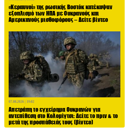
«Κεραυνοί» της ρωσικής Βοστόκ κατέκαψαν
εξοπλισμό των ΗΠΑ με Ουκρανούς και
Αμερικανούς μισθοφόρους – Δείτε βίντεο
07.08.2026 | 19:02
Απετράπη το εγχείρημα Ουκρανών για
αντεπίθεση στο Κολομίγτσι: Δείτε το πριν & το
μετά της προσπάθειάς τους (βίντεο)