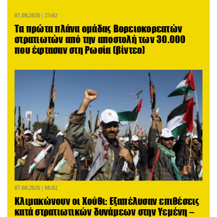
07.08.2026 | 23:02
Τα πρώτα πλάνα ομάδας Βορειοκορεατών
στρατιωτών από την αποστολή των 30.000
που έφτασαν στη Ρωσία (βίντεο)
07.08.2026 | 08:02
Κλιμακώνουν οι Χούθι: Eξαπέλυσαν επιθέσεις
κατά στρατιωτικών δυνάμεων στην Υεμένη –