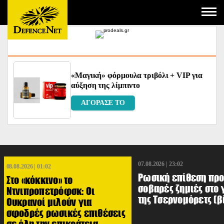
tra
«Μαγική» φόρμουλα τριβόλι + VIP για
αύξηση της λίμπιντο
ΑΓΟΡΑΣΕ ΤΟ
07.08.2026 | 23:02
08.08.2026 | 01:02
Ρωσική επίθεση πρ
Στο «κόκκινο» το
σοβαρές ζημιές στο
Ντνιπροπετρόφσκ: Οι
της Τσερνομόρετς (β
Ουκρανοί μιλούν για
σφοδρές ρωσικές επιθέσεις
σε όλη την επικράτεια