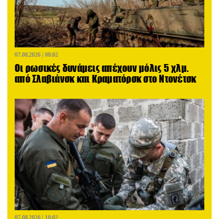
07.08.2026 | 08:02
Οι ρωσικές δυνάμεις απέχουν μόλις 5 χλμ.
από Σλαβιάνσκ και Κραματόρσκ στο Ντονέτσκ
07.08.2026 | 18:02