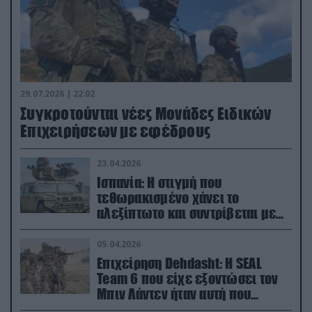
29.07.2026 | 22:02
Συγκροτούνται νέες Μονάδες Ειδικών
Επιχειρήσεων με εφέδρους
23.04.2026
Ισπανία: Η στιγμή που
τεθωρακισμένο χάνει το
αλεξίπτωτο και συντρίβεται με
ορμή στο έδαφος (βίντεο)
05.04.2026
Επιχείρηση Dehdasht: Η SEAL
Team 6 που είχε εξοντώσει τον
Μπιν Λάντεν ήταν αυτή που
διέσωσε τον πιλότο του F-15