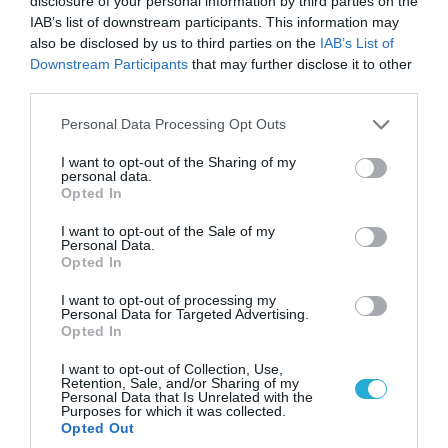
disclosure of your personal information by third parties on the
IAB’s list of downstream participants. This information may
also be disclosed by us to third parties on the
IAB’s List of
08.08.2026 | 09:02
Downstream Participants
that may further disclose it to other
«Η απόλυτη τραγωδία»: Η «αιχμηρή» ανάρτηση
third parties.
του Αρκά για τα τατουάζ (φωτο)
Please note that this website/app uses one or more Google
Personal Data Processing Opt Outs
services and may gather and store information including but
not limited to your visit or usage behaviour. You may click to
I want to opt-out of the Sharing of my
personal data.
grant or deny consent to Google and its third-party tags to
Opted In
use your data for below specified purposes in below Google
consent section.
I want to opt-out of the Sale of my
Personal Data.
Opted In
I want to opt-out of processing my
Personal Data for Targeted Advertising.
Opted In
I want to opt-out of Collection, Use,
Retention, Sale, and/or Sharing of my
07.08.2026 | 20:02
Personal Data that Is Unrelated with the
Purposes for which it was collected.
Ο Γιάννης Αλαφούζος «τέλειωσε» τον
Opted Out
Κωνσταντίνο Ζούλα από τον ΣΚΑΪ – Ο λόγος της