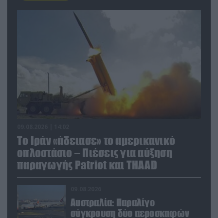
09.08.2026 | 14:02
Το Ιράν «άδειασε» το αμερικανικό
οπλοστάσιο – Πιέσεις για αύξηση
παραγωγής Patriot και THAAD
09.08.2026
Αυστραλία: Παραλίγο
σύγκρουση δύο αεροσκαφών