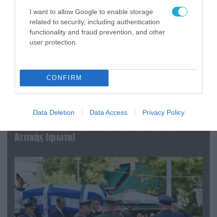
I want to allow Google to enable storage
related to security, including authentication
functionality and fraud prevention, and other
user protection.
CONFIRM
06.08.2026 | 09:03
Data Deletion
Data Access
Privacy Policy
«Οι εντελώς αθώοι»: Η ανάρτηση του Αρκά για
τα ζώα που χάθηκαν στις πυρκαγιές της
Αττικής (φωτο)