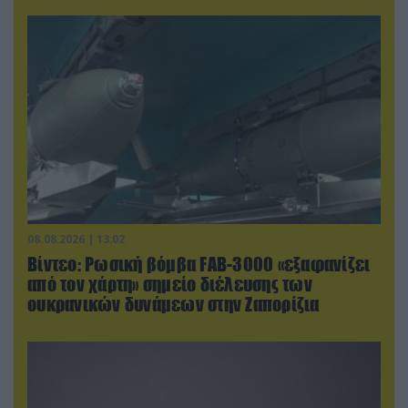
08.08.2026 | 13:02
Βίντεο: Ρωσική βόμβα FAB-3000 «εξαφανίζει
από τον χάρτη» σημείο διέλευσης των
ουκρανικών δυνάμεων στην Ζαπορίζια