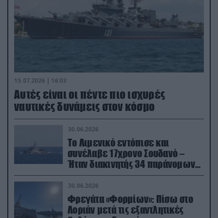
15.07.2026 | 16:03
Aυτές είναι οι πέντε πιο ισχυρές
ναυτικές δυνάμεις στον κόσμο
30.06.2026
Το Λιμενικό εντόπισε και
συνέλαβε 17χρονο Σουδανό –
Ήταν διακινητής 34 παράνομων
μεταναστών
30.06.2026
Φρεγάτα «Φορμίων»: Πίσω στο
Λοριάν μετά τις εξαντλητικές