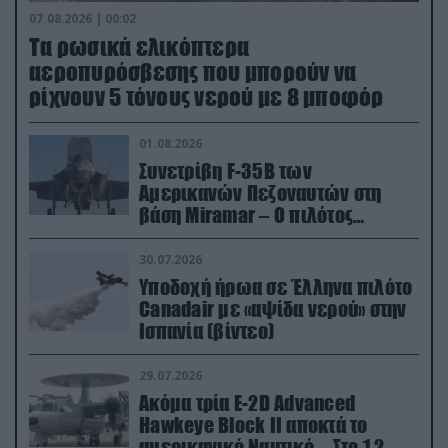
07.08.2026 | 00:02
Τα ρωσικά ελικόπτερα
αεροπυρόσβεσης που μπορούν να
ρίχνουν 5 τόνους νερού με 8 μποφόρ
01.08.2026
Συνετρίβη F-35B των
Αμερικανών Πεζοναυτών στη
βάση Miramar – Ο πιλότος
εκτινάχθηκε εγκαίρως
30.07.2026
Υποδοχή ήρωα σε Έλληνα πιλότο
Canadair με «αψίδα νερού» στην
Ισπανία (βίντεο)
29.07.2026
Ακόμα τρία E-2D Advanced
Hawkeye Block II αποκτά το
αμερικανικό Ναυτικό – Στο 1,2