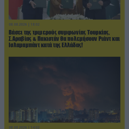
08.08.2026 | 18:02
Βάσει της τριμερούς συμφωνίας Τουρκίας,
Σ.Αραβίας & Πακιστάν θα πολεμήσουν Ριάντ και
Ισλαμαμπάντ κατά της Ελλάδας!
08.08.2026 | 14:02