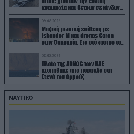
drone χτυπούν την εθνική
κυριαρχία και θέτουν σε κίνδυνο
οικονομίες χωρών του ΝΑΤΟ
09.08.2026
Μαζική ρωσική επίθεση με
Iskander-M και drones Geran
στην Ουκρανία: Στο στόχαστρο το
εργοστάσιο των Flamingo
08.08.2026
Πλοίο της ADNOC των ΗΑΕ
κτυπήθηκε από πύραυλο στα
Στενά του Ορμούζ
ΝΑΥΤΙΚΟ