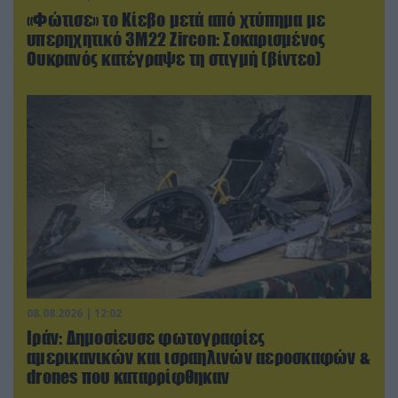
«Φώτισε» το Κίεβο μετά από χτύπημα με
υπερηχητικό 3M22 Zircon: Σοκαρισμένος
Ουκρανός κατέγραψε τη στιγμή (βίντεο)
08.08.2026 | 12:02
Ιράν: Δημοσίευσε φωτογραφίες
αμερικανικών και ισραηλινών αεροσκαφών &
drones που καταρρίφθηκαν