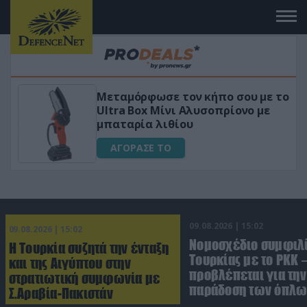
κήπο σου με το
«Μαγική» φόρμουλα τριβό
σοπρίονο με
για αύξηση της λίμπιντο
ΑΓΟΡΑΣΕ ΤΟ
09.08.2026 | 15:02
09.08.2026 | 15:02
Νομοσχέδιο συμφιλ
Η Τουρκία συζητά την ένταξη
Τουρκίας με το ΡΚΚ –
και της Αιγύπτου στην
προβλέπεται για την
στρατιωτική συμφωνία με
παράδοση των όπλω
Σ.Αραβία-Πακιστάν