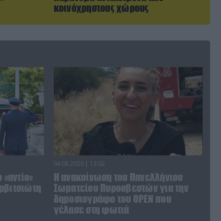
κοινόχρηστους χώρους
04.08.2026 | 13:02
 «αντίο»
Η ανακοίνωση του Πανελλήνιου
ρβιτσιώτη
Σωματείου Πυροσβεστών για την
δημοσιογράφο του OPEN που
γέλασε στη φωτιά