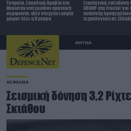
Τουρκία, Σαουδική Αραβία και
Στρατηγική επένδυση 
Πακιστάν υπέγραψαν αμυντική
GROUP στη Fractal για 
συμφωνία: «Δεν στοχεύει καμία
ανάπτυξη προηγμένων
χώρα» λέει η Άγκυρα
τεχνολογιών σε Ελλάδ
ΑΜΥΝΑ
ΑΣΦΑΛΕΙΑ
Σεισμική δόνηση 3,2 Ρίχτε
Σκιάθου