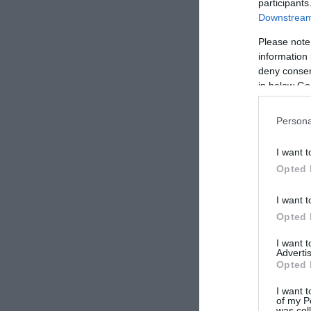
participants
Downstream 
Please note
information 
deny consent
in below Go
Persona
I want t
Opted 
I want t
Opted 
I want 
Advertis
Opted 
I want t
of my P
was col