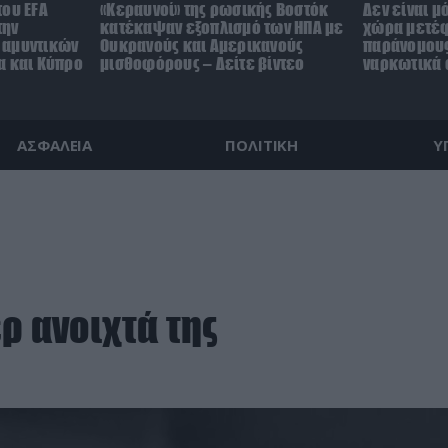
του EFA
«Κεραυνοί» της ρωσικής Βοστόκ
Δεν είναι μ
την
κατέκαψαν εξοπλισμό των ΗΠΑ με
χώρα μετέ
 αμυντικών
Ουκρανούς και Αμερικανούς
παράνομους
α και Κύπρο
μισθοφόρους – Δείτε βίντεο
ναρκωτικά σ
ΑΣΦΑΛΕΙΑ
ΠΟΛΙΤΙΚΗ
Υ
ρ ανοιχτά της