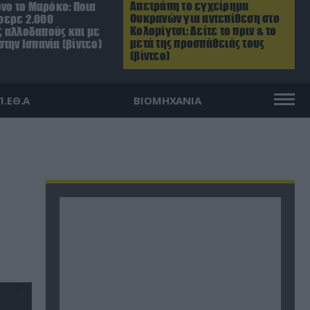
Απετράπη το εγχείρημα
όνο το Μαρόκο: Ποια
Ουκρανών για αντεπίθεση στο
φερε 2.000
Κολομίγτσι: Δείτε το πριν & το
 αλλοδαπούς και με
μετά της προσπάθειάς τους
την Ισπανία (βίντεο)
(βίντεο)
Π.ΕΘ.Α
ΒΙΟΜΗΧΑΝΙΑ