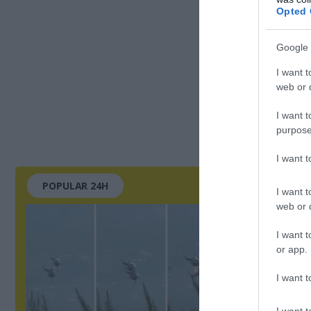
Opted 
Google 
I want t
web or d
I want t
purpose
I want 
POPULAR 24H
I want t
web or d
I want t
or app.
I want t
I want t