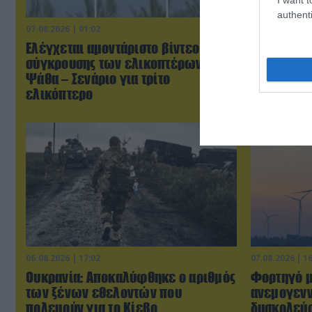
authenti
07.08.2026 | 01:02
07.08.2026 | 0
Ελέγχεται αμοντάριστο βίντεο της
Τουρκικά 
σύγκρουσης των ελικοπτέρων στην
«συνεπλάκ
Ψάθα – Σενάριο για τρίτο
μαχητικά σ
ελικόπτερο
06.08.2026 | 17:02
07.08.2026 | 1
Ουκρανία: Αποκαλύφθηκε ο αριθμός
Φορτηγό μ
των ξένων εθελοντών που
ανεμογενν
πολεμούν για το Κίεβο
δυσκολεύο