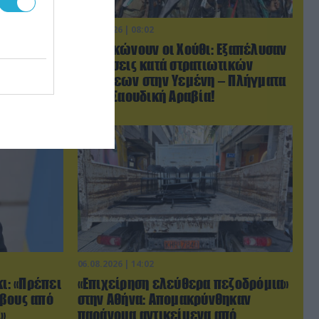
07.08.2026 | 08:02
ις χώρες
Κλιμακώνουν οι Χούθι: Eξαπέλυσαν
τον Τραμπ
επιθέσεις κατά στρατιωτικών
με σκληρά»
δυνάμεων στην Υεμένη – Πλήγματα
& στη Σαουδική Αραβία!
06.08.2026 | 14:02
κι: «Πρέπει
«Επιχείρηση ελεύθερα πεζοδρόμια»
ρβους από
στην Αθήνα: Απομακρύνθηκαν
»
παράνομα αντικείμενα από