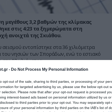
η μεγέθους 3,2 βαθμών της κλίμακας
ηκε στις 4:23 τα ξημερώματα στη
χή ανοιχτά της Σκιάθου.
υ σεισμού εντοπίστηκε στα 36 χιλιόμετρα
 του νησιών των Σποράδων, ενώ το εστιακό
 στα 10 χλιόμετρα.
t.gr -
Do Not Process My Personal Information
αισθητός στη Σκιάθο και στις ακτές του
 προκάλεσε ζημιές ή ιδιαίτερη ανησυχία.
to opt-out of the sale, sharing to third parties, or processing of your per
formation for targeted advertising by us, please use the below opt-out s
r selection. Please note that after your opt-out request is processed y
Ο ΑΡΘΡΟ
eing interest-based ads based on personal information utilized by us or
disclosed to third parties prior to your opt-out. You may separately opt-
losure of your personal information by third parties on the IAB’s list of