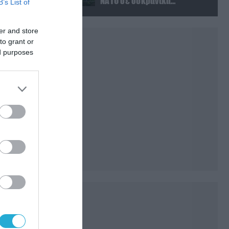
ΝΑΤΟ σε ουκρανικά
B’s List of
πλήγματα σε στόχους στο
ρωσικό έδαφος!
er and store
to grant or
ed purposes