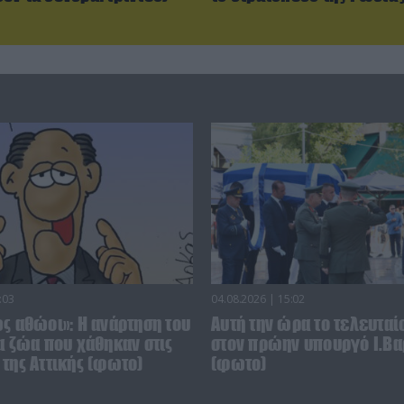
:03
04.08.2026 | 15:02
ς αθώοι»: Η ανάρτηση του
Αυτή την ώρα το τελευταίο
α ζώα που χάθηκαν στις
στον πρώην υπουργό Ι.Βα
της Αττικής (φωτο)
(φωτο)