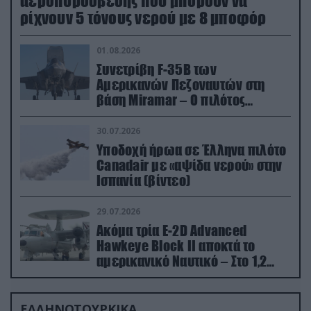
αεροπυρόσβεσης που μπορούν να
ρίχνουν 5 τόνους νερού με 8 μποφόρ
01.08.2026
Συνετρίβη F-35B των
Αμερικανών Πεζοναυτών στη
βάση Miramar – Ο πιλότος
εκτινάχθηκε εγκαίρως
30.07.2026
Υποδοχή ήρωα σε Έλληνα πιλότο
Canadair με «αψίδα νερού» στην
Ισπανία (βίντεο)
29.07.2026
Ακόμα τρία E-2D Advanced
Hawkeye Block II αποκτά το
αμερικανικό Ναυτικό – Στο 1,2
δισ.δολάρια το κόστος
ΕΛΛΗΝΟΤΟΥΡΚΙΚΑ