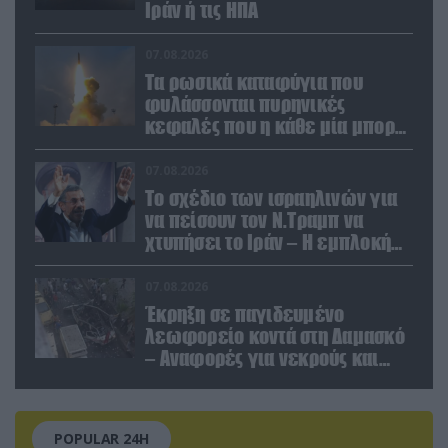
Ιράν ή τις ΗΠΑ
07.08.2026
Τα ρωσικά καταφύγια που
φυλάσσονται πυρηνικές
κεφαλές που η κάθε μία μπορεί
να καταστρέψει «μία
Θεσσαλονίκη»
07.08.2026
Το σχέδιο των ισραηλινών για
να πείσουν τον Ν.Τραμπ να
χτυπήσει το Ιράν – Η εμπλοκή
του Μ.Αχμαντινετζάντ
07.08.2026
Έκρηξη σε παγιδευμένο
λεωφορείο κοντά στη Δαμασκό
– Αναφορές για νεκρούς και
τραυματίες (βίντεο)
POPULAR 24H