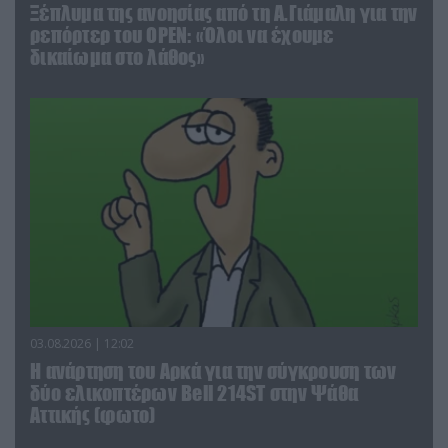
Ξέπλυμα της ανοησίας από τη Α.Γιάμαλη για την
ρεπόρτερ του ΟΡΕΝ: «Όλοι να έχουμε
δικαίωμα στο λάθος»
03.08.2026 | 12:02
Η ανάρτηση του Αρκά για την σύγκρουση των
δύο ελικοπτέρων Bell 214ST στην Ψάθα
Αττικής (φωτο)