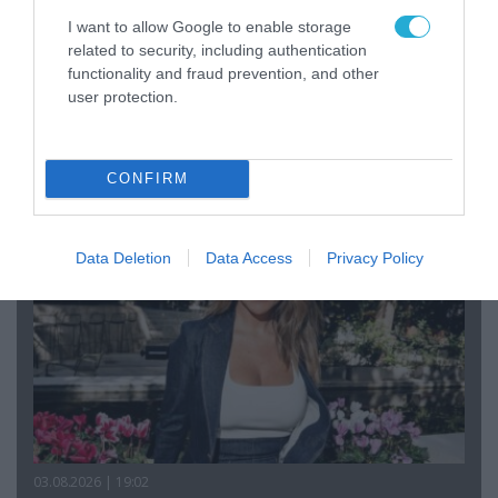
I want to allow Google to enable storage
related to security, including authentication
functionality and fraud prevention, and other
04.08.2026 | 12:02
user protection.
O διευθυντής του OPEN προσπαθεί να τα
«μαζέψει» για τη δημοσιογράφο που γέλασε
σε ρεπορτάζ για τις φωτιές
CONFIRM
Data Deletion
Data Access
Privacy Policy
03.08.2026 | 19:02