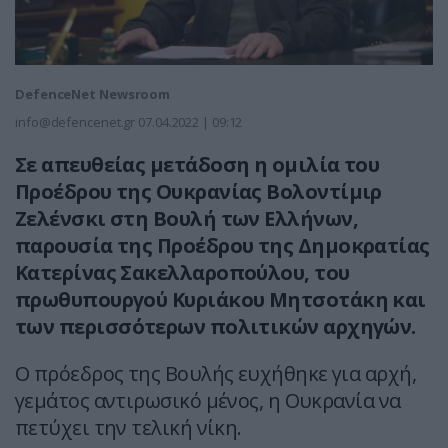
DefenceNet Newsroom
info@defencenet.gr
07.04.2022 | 09:12
Σε απευθείας μετάδοση η ομιλία του
Προέδρου της Ουκρανίας Βολοντίμιρ
Ζελένσκι στη Βουλή των Ελλήνων,
παρουσία της Προέδρου της Δημοκρατίας
Κατερίνας Σακελλαροπούλου, του
πρωθυπουργού Κυριάκου Μητσοτάκη και
των περισσότερων πολιτικών αρχηγών.
Ο πρόεδρος της Βουλής ευχήθηκε για αρχή,
γεμάτος αντιρωσικό μένος, η Ουκρανία να
πετύχει την τελική νίκη.