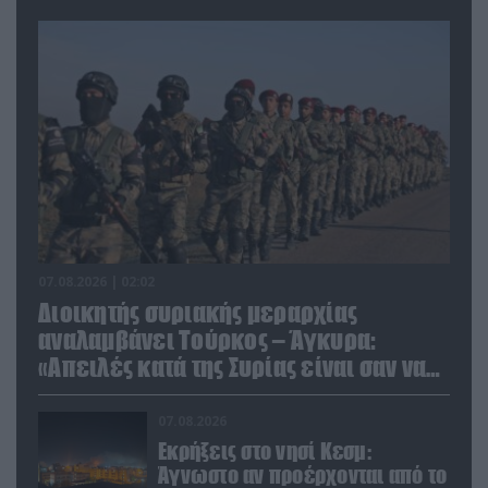
07.08.2026 | 02:02
Διοικητής συριακής μεραρχίας
αναλαμβάνει Τούρκος – Άγκυρα:
«Απειλές κατά της Συρίας είναι σαν να
απειλούν εμάς»
07.08.2026
Εκρήξεις στο νησί Κεσμ:
Άγνωστο αν προέρχονται από το