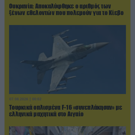
Ουκρανία: Αποκαλύφθηκε ο αριθμός των
ξένων εθελοντών που πολεμούν για το Κίεβο
07.08.2026 | 00:02
Τουρκικά οπλισμένα F-16 «συνεπλάκησαν» με
ελληνικά μαχητικά στο Αιγαίο