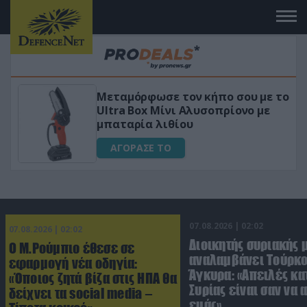
Μεταμόρφωσε τον κήπο σου με το
Ultra Box Μίνι Αλυσοπρίονο με
μπαταρία λιθίου
ΑΓΟΡΑΣΕ ΤΟ
07.08.2026 | 02:02
07.08.2026 | 02:02
Διοικητής συριακής 
Ο Μ.Ρούμπιο έθεσε σε
αναλαμβάνει Τούρκο
εφαρμογή νέα οδηγία:
Άγκυρα: «Απειλές κα
«Όποιος ζητά βίζα στις ΗΠΑ θα
Συρίας είναι σαν να 
δείχνει τα social media –
εμάς»