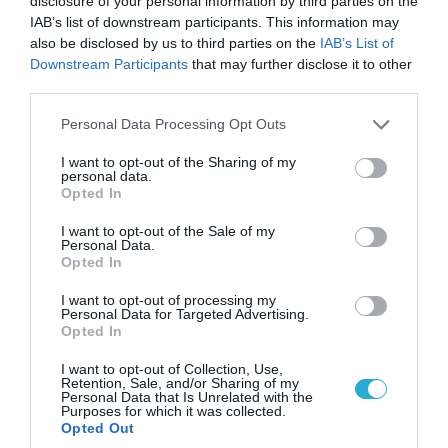
disclosure of your personal information by third parties on the
IAB’s list of downstream participants. This information may
also be disclosed by us to third parties on the
IAB’s List of
Downstream Participants
that may further disclose it to other
third parties.
Please note that this website/app uses one or more Google
Personal Data Processing Opt Outs
services and may gather and store information including but
not limited to your visit or usage behaviour. You may click to
I want to opt-out of the Sharing of my
personal data.
grant or deny consent to Google and its third-party tags to
Opted In
use your data for below specified purposes in below Google
consent section.
I want to opt-out of the Sale of my
Personal Data.
Opted In
04.08.2026 | 15:02
I want to opt-out of processing my
Αυτή την ώρα το τελευταίο «αντίο» στον πρώην
Personal Data for Targeted Advertising.
υπουργό Ι.Βαρβιτσιώτη (φωτο)
Opted In
I want to opt-out of Collection, Use,
Retention, Sale, and/or Sharing of my
Personal Data that Is Unrelated with the
Purposes for which it was collected.
Opted Out