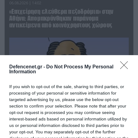
06.08.2026 | 14:02
«Επιχείρηση ελεύθερα πεζοδρόμια» στην
Αθήνα: Απομακρύνθηκαν παράνομα
αντικείμενα από κοινόχρηστους χώρους
Defencenet.gr -
Do Not Process My Personal
Information
If you wish to opt-out of the sale, sharing to third parties, or
processing of your personal or sensitive information for
targeted advertising by us, please use the below opt-out
section to confirm your selection. Please note that after your
opt-out request is processed you may continue seeing
06.08.2026 | 09:03
interest-based ads based on personal information utilized by
«Οι εντελώς αθώοι»: Η ανάρτηση του Αρκά για
us or personal information disclosed to third parties prior to
τα ζώα που χάθηκαν στις πυρκαγιές της
your opt-out. You may separately opt-out of the further
Αττικής (φωτο)