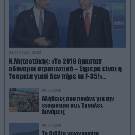
24.07.2026 | 22:02
Κ.Μητσοτάκης: «Το 2019 ήμασταν
αδύναμοι στρατιωτικά – Σήμερα είναι η
Τουρκία γιατί δεν πήρε τα F-35!»
(βίντεο)
09.07.2026
Αλήθειες που πονάνε για την
ετοιμότητα στις Ένοπλες
Δυνάμεις
08.07.2026
Το βιβλίο γεωγραφίας