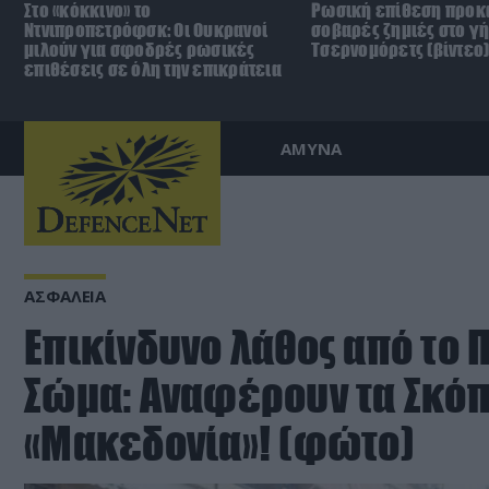
Στο «κόκκινο» το
Ρωσική επίθεση προκ
Ντνιπροπετρόφσκ: Οι Ουκρανοί
σοβαρές ζημιές στο γ
μιλούν για σφοδρές ρωσικές
Τσερνομόρετς (βίντεο
επιθέσεις σε όλη την επικράτεια
ΑΜΥΝΑ
ΑΣΦΑΛΕΙΑ
Επικίνδυνο λάθος από το
Σώμα: Αναφέρουν τα Σκόπ
«Μακεδονία»! (φώτο)