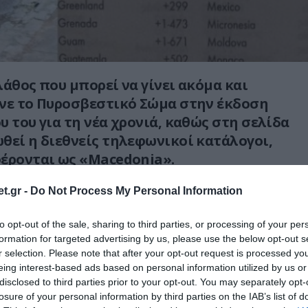
λάθος που μπορεί να γίνει ακόμα και
ανε το Πυροσβεστικό Σώμα στην έκδοση
υ του για τη νέα χρονιά, καθώς στη σελίδα
θεί η διεθνείς τηλεφωνικοί κατάλογοι,
έρονται ως «Μacedonia».
να απίστευτο λάθος, καθώς το Π.Σ. δεν
t.gr -
Do Not Process My Personal Information
καν τη νέα ονομασία των Σκοπίων, η οποία
to opt-out of the sale, sharing to third parties, or processing of your per
Μακεδονία», αλλά την αναφέρει ως
formation for targeted advertising by us, please use the below opt-out s
σκέτο!
r selection. Please note that after your opt-out request is processed y
eing interest-based ads based on personal information utilized by us or
ασή του το Πανελλήνιο Σωματείο
disclosed to third parties prior to your opt-out. You may separately opt-
υροσβεστών με ανακοίνωσή του ζητά να
losure of your personal information by third parties on the IAB’s list of