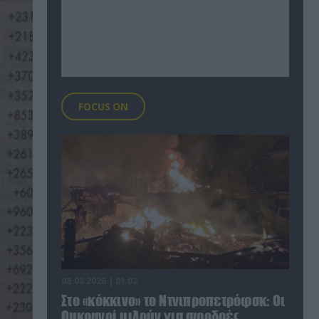
FOCUS ON
08.08.2026 | 01:02
Στο «κόκκινο» το Ντνιπροπετρόφσκ: Οι
Ουκρανοί μιλούν για σφοδρές