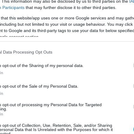
. This information may also be disclosed by us to third parties on the
IA
 όρος και να αποφευχθούν ανάλογα λάθη στο
Participants
that may further disclose it to other third parties.
 that this website/app uses one or more Google services and may gath
including but not limited to your visit or usage behaviour. You may click 
έκδοση ημερολογίου για το έτος 2022, από
 to Google and its third-party tags to use your data for below specifi
ό Σώμα, διαπιστώσαμε ένα σημαντικό
ogle consent section.
στε σίγουροι ότι, έγινε εκ παραδρομής,
η σελίδα με τους διεθνείς τηλεφωνικούς
l Data Processing Opt Outs
Βορά γειτονική μας χώρα, δεν αναγράφεται
 ονομασία, που της αποδόθηκε προ τριετίας,
o opt-out of the Sharing of my personal data.
In
ι ως “Macedonia”.
o opt-out of the Sale of my Personal Data.
ι για ευαίσθητο εθνικό θέμα, που μας
In
παρακαλούμε όπως μεριμνήσετε, για την
υ ορθού όρου, καθώς επίσης και γιά την
to opt-out of processing my Personal Data for Targeted
ing.
γων λαθών στο μέλλον»
καταλήγει στην
In
το ΠΑ.Σ.ΣΥ.Π.
o opt-out of Collection, Use, Retention, Sale, and/or Sharing
ersonal Data that Is Unrelated with the Purposes for which it
lected.