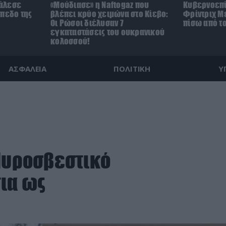
άλεσε
«Μούδιασε» η Naftogaz που
Κυβερνοεπί
ήπεδο της
βλέπει κρύο χειμώνα στο Κίεβο:
Φρίντριχ Με
)
Οι Ρώσοι διέλυσαν 7
πίσω από τ
εγκαταστάσεις του ουκρανικού
κολοσσού!
ΑΣΦΑΛΕΙΑ
ΠΟΛΙΤΙΚΗ
Υ
 Πυροσβεστικό
ια ως