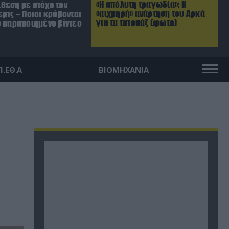
«Η απόλυτη τραγωδία»: Η
θεση με στόχο τον
«αιχμηρή» ανάρτηση του Αρκά
ρτς – Ποιοι κρύβονται
για τα τατουάζ (φωτο)
ο παραποιημένο βίντεο
Π.ΕΘ.Α
ΒΙΟΜΗΧΑΝΙΑ