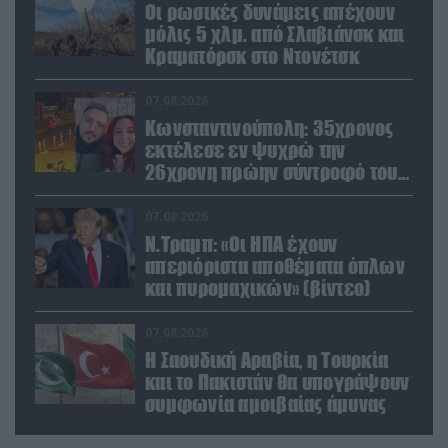
Οι ρωσικές δυνάμεις απέχουν
μόλις 5 χλμ. από Σλαβιάνσκ και
Κραματόρσκ στο Ντονέτσκ
07.08.2026
Κωνσταντινούπολη: 35χρονος
εκτέλεσε εν ψυχρώ την
26χρονη πρώην σύντροφό του
έξω από φαρμακείο (βίντεο)
07.08.2026
Ν.Τραμπ: «Οι ΗΠΑ έχουν
απεριόριστα αποθέματα όπλων
και πυρομαχικών» (βίντεο)
07.08.2026
Η Σαουδική Αραβία, η Τουρκία
και το Πακιστάν θα υπογράψουν
συμφωνία αμοιβαίας άμυνας