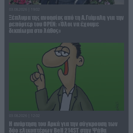
03.08.2026 | 19:02
Ξέπλυμα της ανοησίας από τη Α.Γιάμαλη για την
ρεπόρτερ του ΟΡΕΝ: «Όλοι να έχουμε
δικαίωμα στο λάθος»
03.08.2026 | 12:02
Η ανάρτηση του Αρκά για την σύγκρουση των
δύο ελικοπτέρων Bell 214ST στην Ψάθα