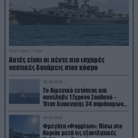
15.07.2026 | 16:03
Aυτές είναι οι πέντε πιο ισχυρές
ναυτικές δυνάμεις στον κόσμο
30.06.2026
Το Λιμενικό εντόπισε και
συνέλαβε 17χρονο Σουδανό –
Ήταν διακινητής 34 παράνομων
μεταναστών
30.06.2026
Φρεγάτα «Φορμίων»: Πίσω στο
Λοριάν μετά τις εξαντλητικές