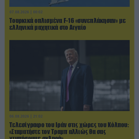
07.08.2026 | 00:02
Τουρκικά οπλισμένα F-16 «συνεπλάκησαν» με
ελληνικά μαχητικά στο Αιγαίο
06.08.2026 | 21:02
Τελεσίγραφο του Ιράν στις χώρες του Κόλπου:
«Σταματήστε τον Τραμπ αλλιώς θα σας
χτυπήσουμε σκληρά»