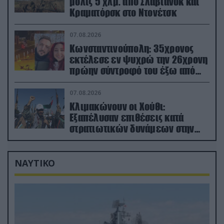
μόλις 5 χλμ. από Σλαβιάνσκ και
Κραματόρσκ στο Ντονέτσκ
07.08.2026
Κωνσταντινούπολη: 35χρονος
εκτέλεσε εν ψυχρώ την 26χρονη
πρώην σύντροφό του έξω από
φαρμακείο (βίντεο)
07.08.2026
Κλιμακώνουν οι Χούθι:
Eξαπέλυσαν επιθέσεις κατά
στρατιωτικών δυνάμεων στην
Υεμένη – Πλήγματα & στη
Σαουδική Αραβία!
ΝΑΥΤΙΚΟ