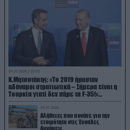
24.07.2026 | 22:02
Κ.Μητσοτάκης: «Το 2019 ήμασταν
αδύναμοι στρατιωτικά – Σήμερα είναι η
Τουρκία γιατί δεν πήρε τα F-35!»
(βίντεο)
09.07.2026
Αλήθειες που πονάνε για την
ετοιμότητα στις Ένοπλες
Δυνάμεις