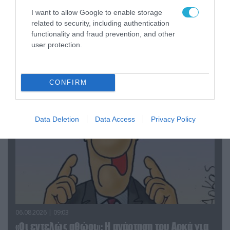
I want to allow Google to enable storage
related to security, including authentication
06.08.2026 | 14:02
functionality and fraud prevention, and other
«Επιχείρηση ελεύθερα πεζοδρόμια» στην
user protection.
Αθήνα: Απομακρύνθηκαν παράνομα
αντικείμενα από κοινόχρηστους χώρους
CONFIRM
Data Deletion
Data Access
Privacy Policy
06.08.2026 | 09:03
«Οι εντελώς αθώοι»: Η ανάρτηση του Αρκά για