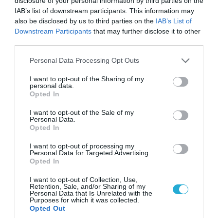
disclosure of your personal information by third parties on the
IAB’s list of downstream participants. This information may
also be disclosed by us to third parties on the
IAB’s List of
Downstream Participants
that may further disclose it to other
third parties.
Please note that this website/app uses one or more Google
Personal Data Processing Opt Outs
services and may gather and store information including but
not limited to your visit or usage behaviour. You may click to
I want to opt-out of the Sharing of my
06.08.2026 | 14:02
personal data.
grant or deny consent to Google and its third-party tags to
Opted In
«Επιχείρηση ελεύθερα πεζοδρόμια» στην
use your data for below specified purposes in below Google
Αθήνα: Απομακρύνθηκαν παράνομα
consent section.
I want to opt-out of the Sale of my
αντικείμενα από κοινόχρηστους χώρους
Personal Data.
Opted In
I want to opt-out of processing my
Personal Data for Targeted Advertising.
Opted In
I want to opt-out of Collection, Use,
Retention, Sale, and/or Sharing of my
Personal Data that Is Unrelated with the
Purposes for which it was collected.
Opted Out