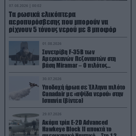
07.08.2026 | 00:02
Τα ρωσικά ελικόπτερα
αεροπυρόσβεσης που μπορούν να
ρίχνουν 5 τόνους νερού με 8 μποφόρ
01.08.2026
Συνετρίβη F-35B των
Αμερικανών Πεζοναυτών στη
βάση Miramar – Ο πιλότος
εκτινάχθηκε εγκαίρως
30.07.2026
Υποδοχή ήρωα σε Έλληνα πιλότο
Canadair με «αψίδα νερού» στην
Ισπανία (βίντεο)
29.07.2026
Ακόμα τρία E-2D Advanced
Hawkeye Block II αποκτά το
αμερικανικό Ναυτικό – Στο 1,2