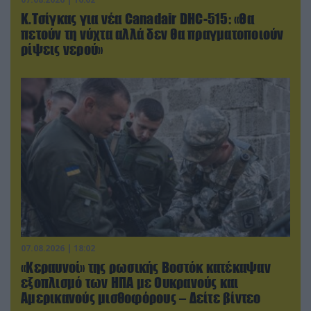
Κ.Τσίγκας για νέα Canadair DHC-515: «Θα
πετούν τη νύχτα αλλά δεν θα πραγματοποιούν
ρίψεις νερού»
07.08.2026 | 18:02
«Κεραυνοί» της ρωσικής Βοστόκ κατέκαψαν
εξοπλισμό των ΗΠΑ με Ουκρανούς και
Αμερικανούς μισθοφόρους – Δείτε βίντεο