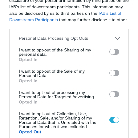
disclosure of your personal information by third parties on the
IAB’s list of downstream participants. This information may
also be disclosed by us to third parties on the
IAB’s List of
Downstream Participants
that may further disclose it to other
third parties.
07.08.2026 | 23:02
«Μούδιασε» η Naftogaz που βλέπει κρύο
Please note that this website/app uses one or more Google
Personal Data Processing Opt Outs
χειμώνα στο Κίεβο: Οι Ρώσοι διέλυσαν 7
services and may gather and store information including but
εγκαταστάσεις του ουκρανικού κολοσσού!
not limited to your visit or usage behaviour. You may click to
I want to opt-out of the Sharing of my
personal data.
grant or deny consent to Google and its third-party tags to
Opted In
use your data for below specified purposes in below Google
consent section.
I want to opt-out of the Sale of my
Personal Data.
Opted In
I want to opt-out of processing my
Personal Data for Targeted Advertising.
Opted In
I want to opt-out of Collection, Use,
Retention, Sale, and/or Sharing of my
Personal Data that Is Unrelated with the
Purposes for which it was collected.
Opted Out
07.08.2026 | 11:02