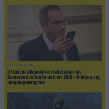
07.08.2026 | 20:02
Ο Γιάννης Αλαφούζος «τέλειωσε» τον
Κωνσταντίνο Ζούλα από τον ΣΚΑΪ – Ο λόγος της
απομάκρυνσής του