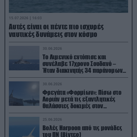
15.07.2026 | 16:03
Aυτές είναι οι πέντε πιο ισχυρές
ναυτικές δυνάμεις στον κόσμο
30.06.2026
Το Λιμενικό εντόπισε και
συνέλαβε 17χρονο Σουδανό –
Ήταν διακινητής 34 παράνομων
μεταναστών
30.06.2026
Φρεγάτα «Φορμίων»: Πίσω στο
Λοριάν μετά τις εξαντλητικές
θαλάσσιες δοκιμές στον
απαιτητικό Βισκαϊκό
25.06.2026
Βολές Harpoon από τις μονάδες
του ΠΝ (βίντεο)