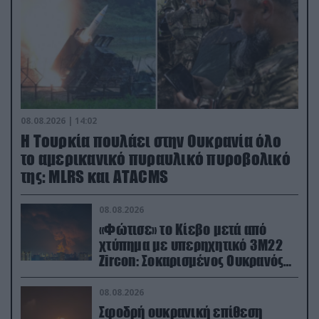
08.08.2026 | 14:02
Η Τουρκία πουλάει στην Ουκρανία όλο
το αμερικανικό πυραυλικό πυροβολικό
της: MLRS και ΑΤΑCMS
08.08.2026
«Φώτισε» το Κίεβο μετά από
χτύπημα με υπερηχητικό 3M22
Zircon: Σοκαρισμένος Ουκρανός
κατέγραψε τη στιγμή (βίντεο)
08.08.2026
Σφοδρή ουκρανική επίθεση