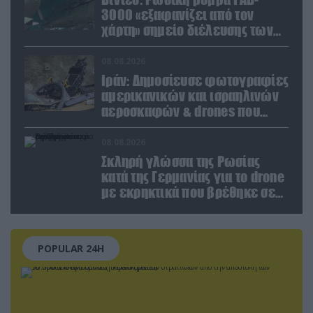
3000 «εξαφανίζει από τον
χάρτη» σημείο διέλευσης των
ουκρανικών δυνάμεων στην
Ζαπορίζια
08.08.2026
Ιράν: Δημοσίευσε φωτογραφίες
αμερικανικών και ισραηλινών
αεροσκαφών & drones που
καταρρίφθηκαν
08.08.2026
Σκληρή γλώσσα της Ρωσίας
κατά της Γερμανίας για το drone
με εκρηκτικά που βρέθηκε σε
αεροδρόμιο της Λειψίας
POPULAR 24H