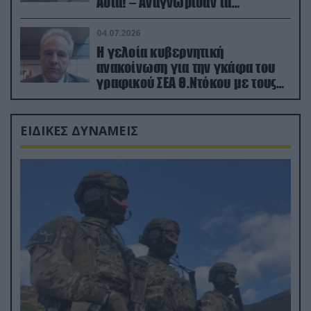
Ασία! – Αναγνώρισαν τα
κατεχόμενα; (φωτο)
04.07.2026
Η γελοία κυβερνητική
ανακοίνωση για την γκάφα του
γραφικού ΣΕΑ Θ.Ντόκου με τους
Ρώσους φαρσέρ
ΕΙΔΙΚΕΣ ΔΥΝΑΜΕΙΣ