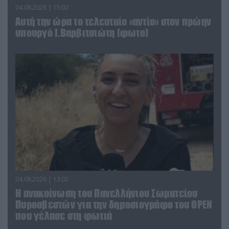
04.08.2026 | 15:02
Αυτή την ώρα το τελευταίο «αντίο» στον πρώην
υπουργό Ι.Βαρβιτσιώτη (φωτο)
04.08.2026 | 13:02
Η ανακοίνωση του Πανελλήνιου Σωματείου
Πυροσβεστών για την δημοσιογράφο του OPEN
που γέλασε στη φωτιά