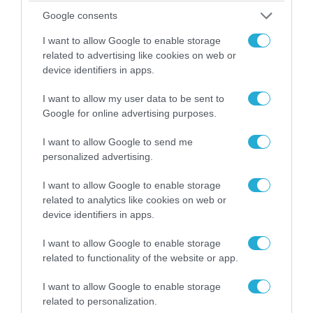
Κλειστή μέχρι νεωτέρας η παραλία
Google consents
Λυκοδήμου στα Κύθηρα για λόγους ασφαλείας
I want to allow Google to enable storage
related to advertising like cookies on web or
device identifiers in apps.
ΠΟΛΙΤΙΚΗ
I want to allow my user data to be sent to
Google for online advertising purposes.
I want to allow Google to send me
personalized advertising.
I want to allow Google to enable storage
related to analytics like cookies on web or
device identifiers in apps.
I want to allow Google to enable storage
related to functionality of the website or app.
08.08.2026 | 09:02
I want to allow Google to enable storage
«Η απόλυτη τραγωδία»: Η «αιχμηρή» ανάρτηση
related to personalization.
του Αρκά για τα τατουάζ (φωτο)