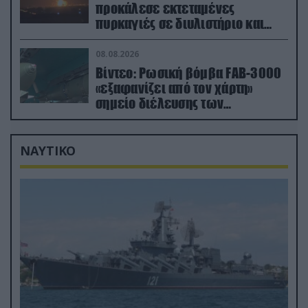
προκάλεσε εκτεταμένες
πυρκαγιές σε διυλιστήριο και
υποδομές της ρωσικής Rosneft
(βίντεο)
08.08.2026
Βίντεο: Ρωσική βόμβα FAB-3000
«εξαφανίζει από τον χάρτη»
σημείο διέλευσης των
ουκρανικών δυνάμεων στην
Ζαπορίζια
ΝΑΥΤΙΚΟ