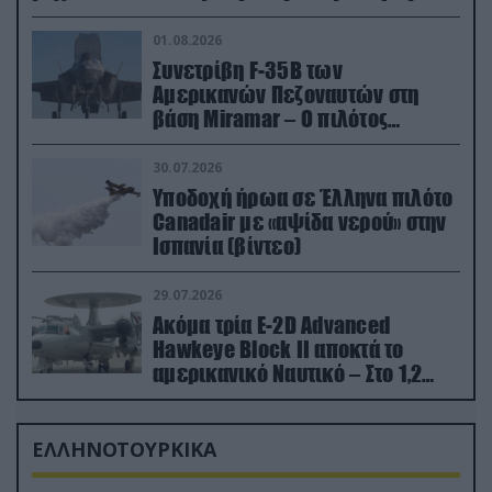
01.08.2026
Συνετρίβη F-35B των
Αμερικανών Πεζοναυτών στη
βάση Miramar – Ο πιλότος
εκτινάχθηκε εγκαίρως
30.07.2026
Υποδοχή ήρωα σε Έλληνα πιλότο
Canadair με «αψίδα νερού» στην
Ισπανία (βίντεο)
29.07.2026
Ακόμα τρία E-2D Advanced
Hawkeye Block II αποκτά το
αμερικανικό Ναυτικό – Στο 1,2
δισ.δολάρια το κόστος
ΕΛΛΗΝΟΤΟΥΡΚΙΚΑ