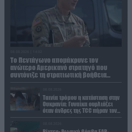
08.08.2026 | 14:02
Το Πεντάγωνο απομάκρυνε τον
ανώτερο Αμερικανό στρατηγό που
συντόνιζε τη στρατιωτική βοήθεια
προς την Ουκρανία
08.08.2026
Ταινία τρόμου η κατάσταση στην
Ουκρανία: Γυναίκα ουρλιάζει
όταν άνδρες της TCC πήραν τον
σύντροφό της (βίντεο)
08.08.2026
Βίντεο: Ρωσική βόμβα FAB-