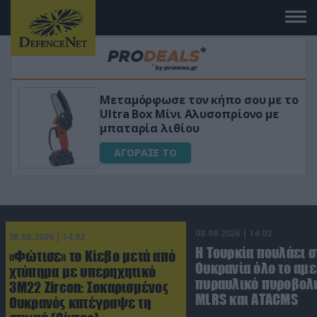
 κήπο σου με το
«Μαγική» φόρμουλα τριβ
υσοπρίονο με
για αύξηση της λίμπιντ
ΑΓΟΡΑΣΕ ΤΟ
08.08.2026 | 14:02
08.08.2026 | 14:02
Η Τουρκία πουλάει σ
«Φώτισε» το Κίεβο μετά από
Ουκρανία όλο το αμε
χτύπημα με υπερηχητικό
πυραυλικό πυροβολι
3M22 Zircon: Σοκαρισμένος
MLRS και ΑΤΑCMS
Ουκρανός κατέγραψε τη