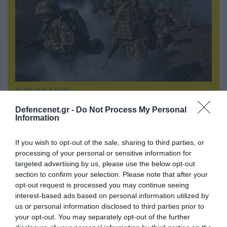
07.08.2026 | 19:02
Απετράπη το εγχείρημα Ουκρανών για
Defencenet.gr -
Do Not Process My Personal
αντεπίθεση στο Κολομίγτσι: Δείτε το πριν & το
Information
μετά της προσπάθειάς τους (βίντεο)
If you wish to opt-out of the sale, sharing to third parties, or
processing of your personal or sensitive information for
targeted advertising by us, please use the below opt-out
section to confirm your selection. Please note that after your
opt-out request is processed you may continue seeing
interest-based ads based on personal information utilized by
us or personal information disclosed to third parties prior to
your opt-out. You may separately opt-out of the further