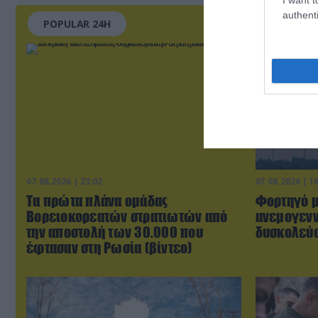
authenti
POPULAR 24H
07.08.2026 | 23:02
07.08.2026 | 1
Τα πρώτα πλάνα ομάδας
Φορτηγό μ
Βορειοκορεατών στρατιωτών από
ανεμογενν
την αποστολή των 30.000 που
δυσκολεύο
έφτασαν στη Ρωσία (βίντεο)