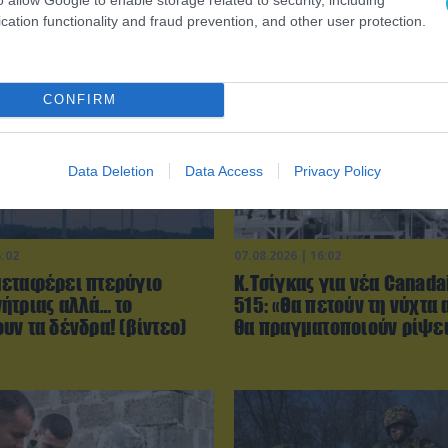
cation functionality and fraud prevention, and other user protection.
CONFIRM
Data Deletion
Data Access
Privacy Policy
6:02
07.08.2026 | 16:02
εταφέρει πτερύγιο
Κ.Τσίγκας για νέα Canada
ήτριας αλλά… το
515: «Θα πετούν τη νύχτα 
υν τα δένδρα! (βίντεο)
θα πραγματοποιούν ρίψει