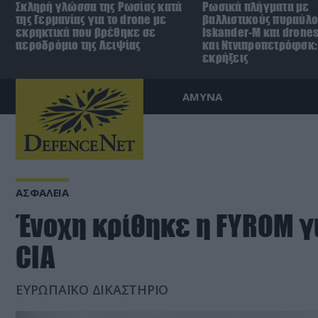
Σκληρή γλώσσα της Ρωσίας κατά
Ρωσικά πλήγματα με
της Γερμανίας για το drone με
βαλλιστικούς πυραύλ
εκρηκτικά που βρέθηκε σε
Iskander-M και drones
αεροδρόμιο της Λειψίας
και Ντνιπροπετρόφσκ:
εκρήξεις
ΑΜΥΝΑ
ΑΣΦΑΛΕΙΑ
Ένοχη κρίθηκε η FYROM γ
CIA
ΕΥΡΩΠΑΪΚΟ ΔΙΚΑΣΤΗΡΙΟ