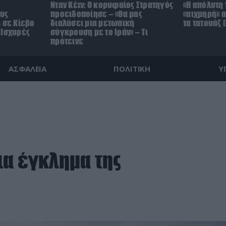
Νταν Κέιν: Ο κορυφαίος Στρατηγός
«Η απόλυτη 
ους
προειδοποίησε – «Θα μας
«αιχμηρή» 
 σε Κίεβο
διαλύσει μια μετωπική
τα τατουάζ 
 Ισχυρές
σύγκρουση με το Ιράν» – Τι
πρότεινε
ΑΣΦΑΛΕΙΑ
ΠΟΛΙΤΙΚΗ
Υ
ια έγκλημα της