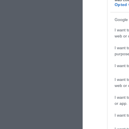
Opted 
Google 
I want t
web or d
I want t
purpose
I want 
I want t
web or d
I want t
or app.
I want t
I want t