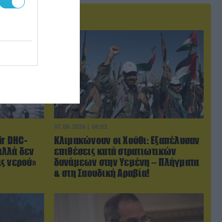
07.08.2026 | 08:02
ir DHC-
Κλιμακώνουν οι Χούθι: Eξαπέλυσαν
αλλά δεν
επιθέσεις κατά στρατιωτικών
ς νερού»
δυνάμεων στην Υεμένη – Πλήγματα
& στη Σαουδική Αραβία!