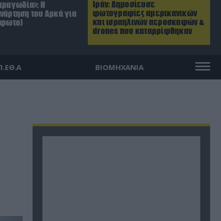
Ιράν: Δημοσίευσε
τραγωδία»: Η
φωτογραφίες αμερικανικών
ανάρτηση του Αρκά για
και ισραηλινών αεροσκαφών &
(φωτο)
drones που καταρρίφθηκαν
Π.ΕΘ.Α
ΒΙΟΜΗΧΑΝΙΑ