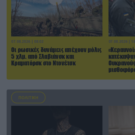
07.08.2026 | 08:02
07.08.2026 | 1
Οι ρωσικές δυνάμεις απέχουν μόλις
«Κεραυνοί
5 χλμ. από Σλαβιάνσκ και
κατέκαψαν
Κραματόρσκ στο Ντονέτσκ
Ουκρανούς
μισθοφόρο
ΠΟΛΙΤΙΚΗ