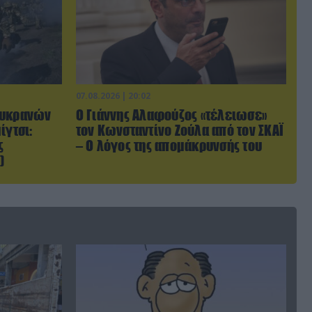
07.08.2026 | 20:02
Ουκρανών
Ο Γιάννης Αλαφούζος «τέλειωσε»
ίγτσι:
τον Κωνσταντίνο Ζούλα από τον ΣΚΑΪ
ς
– Ο λόγος της απομάκρυνσής του
)