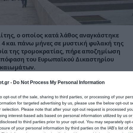
ίτης, ο οποίος κατά λάθος αναγκάστηκε
α 4 και πάνω μήνες σε μυστική φυλακή της
ψία της τρομοκρατίας, πήρε αποζημίωση
 απόφαση του Ευρωπαϊκού Δικαστηρίου
καιωμάτων.
ρινε ότι ο Χαλέντ Μάσρι, καταγόμενος από το
t.gr -
Do Not Process My Personal Information
 διακοπές του στην ΠΓΔΜ το 2003, είχε
ολή της CIA, επειδή έχει το ίδιο όνομα με
to opt-out of the sale, sharing to third parties, or processing of your per
formation for targeted advertising by us, please use the below opt-out s
ύποπτο για τρομοκρατία. Τον έπιασαν, τον
r selection. Please note that after your opt-out request is processed y
ομόνωση και τον ξυλοκοπούσαν στα Σκόπια
eing interest-based ads based on personal information utilized by us or
α 23 ημερών πριν παραδοθεί στους πράκτορες
disclosed to third parties prior to your opt-out. You may separately opt-
οι τον μετέφεραν στο Αφγανιστάν.
losure of your personal information by third parties on the IAB’s list of