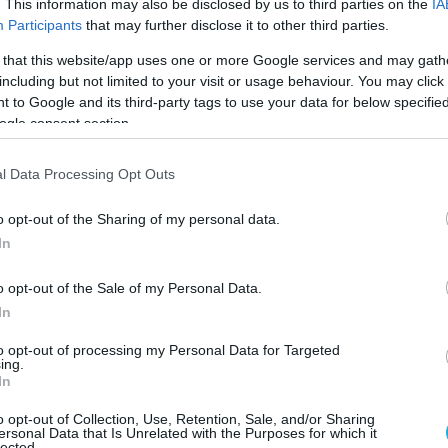
. This information may also be disclosed by us to third parties on the
IA
Participants
that may further disclose it to other third parties.
κρινε ένοχη για το συμβάν την ΠΓΔΜ. Οι
α δικαιώματα του ανθρώπου χαρακτήρισαν
 that this website/app uses one or more Google services and may gath
including but not limited to your visit or usage behaviour. You may click 
η ως ιστορική επειδή για πρώτη φορά στην
 to Google and its third-party tags to use your data for below specifi
κό κράτος κρίθηκε ένοχο για συμμετοχή στο
ogle consent section.
μα της CIA.
l Data Processing Opt Outs
 defencenet.gr
o opt-out of the Sharing of my personal data.
In
Ο ΑΡΘΡΟ
o opt-out of the Sale of my Personal Data.
In
to opt-out of processing my Personal Data for Targeted
ing.
In
o opt-out of Collection, Use, Retention, Sale, and/or Sharing
ersonal Data that Is Unrelated with the Purposes for which it
lected.