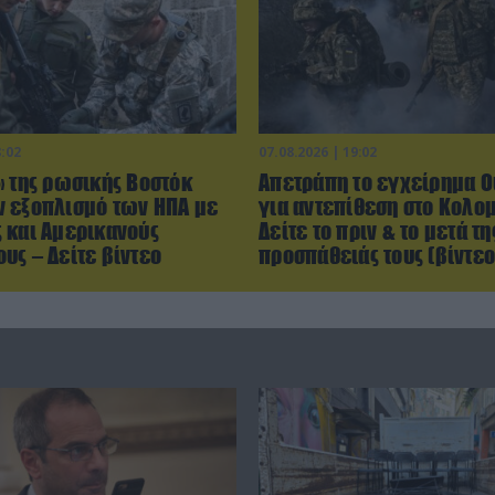
8:02
07.08.2026 | 19:02
» της ρωσικής Βοστόκ
Απετράπη το εγχείρημα 
 εξοπλισμό των ΗΠΑ με
για αντεπίθεση στο Κολομ
 και Αμερικανούς
Δείτε το πριν & το μετά τη
υς – Δείτε βίντεο
προσπάθειάς τους (βίντεο