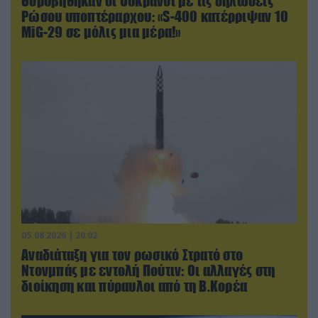
Θορυβήθηκαν οι Ουκρανοί με τις δηλώσεις
Ρώσου υποπτέραρχου: «S-400 κατέρριψαν 10
MiG-29 σε μόλις μια μέρα!»
05.08.2026 | 20:02
Αναδιάταξη για τον ρωσικό Στρατό στο
Ντονμπάς με εντολή Πούτιν: Οι αλλαγές στη
διοίκηση και πύραυλοι από τη Β.Κορέα