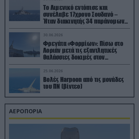
Το Λιμενικό εντόπισε και
συνέλαβε 17χρονο Σουδανό –
Ήταν διακινητής 34 παράνομων
μεταναστών
30.06.2026
Φρεγάτα «Φορμίων»: Πίσω στο
Λοριάν μετά τις εξαντλητικές
θαλάσσιες δοκιμές στον
απαιτητικό Βισκαϊκό
25.06.2026
Βολές Harpoon από τις μονάδες
του ΠΝ (βίντεο)
ΑΕΡΟΠΟΡΙΑ