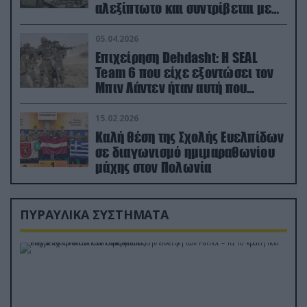
αλεξίπτωτο και συντρίβεται με
ορμή στο έδαφος (βίντεο)
05.04.2026
Επιχείρηση Dehdasht: Η SEAL
Team 6 που είχε εξοντώσει τον
Μπιν Λάντεν ήταν αυτή που
διέσωσε τον πιλότο του F-15
15.02.2026
Καλή θέση της Σχολής Ευελπίδων
σε διαγωνισμό ημιμαραθωνίου
μάχης στον Πολωνία
ΠΥΡΑΥΛΙΚΑ ΣΥΣΤΗΜΑΤΑ