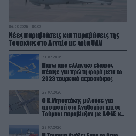
06.08.2026 | 00:02
Νέες παραβιάσεις και παραβάσεις της
Τουρκίας στο Αιγαίο με τρία UAV
31.07.2026
Πάνω από ελληνικό έδαφος
πέταξε για πρώτη φορά μετά το
2023 τουρκικό αεροσκάφος
29.07.2026
Ο Κ.Μητσοτάκης μιλούσε για
αποτροπή στο Αγαθονήσι και οι
Τούρκοι παραβίαζαν με ΑΦΝΣ και
drone
22.07.2026
Η Τουρκία βγάζει ξανά το Oruc