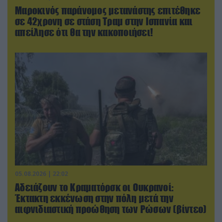
Μαροκινός παράνομος μετανάστης επιτέθηκε
σε 42χρονη σε στάση Τραμ στην Ισπανία και
απείλησε ότι θα την κακοποιήσει!
05.08.2026 | 22:02
Αδειάζουν το Κραματόρσκ οι Ουκρανοί:
Έκτακτη εκκένωση στην πόλη μετά την
αιφνιδιαστική προώθηση των Ρώσων (βίντεο)