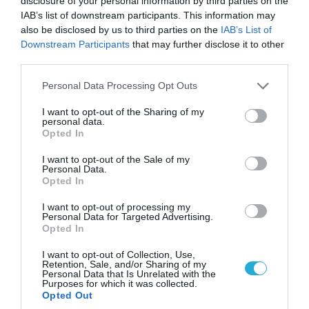
disclosure of your personal information by third parties on the
IAB’s list of downstream participants. This information may
also be disclosed by us to third parties on the
IAB’s List of
Downstream Participants
that may further disclose it to other
third parties.
Please note that this website/app uses one or more Google
Personal Data Processing Opt Outs
services and may gather and store information including but
not limited to your visit or usage behaviour. You may click to
I want to opt-out of the Sharing of my
personal data.
grant or deny consent to Google and its third-party tags to
Opted In
use your data for below specified purposes in below Google
consent section.
I want to opt-out of the Sale of my
06.08.2026 | 14:02
Personal Data.
«Επιχείρηση ελεύθερα πεζοδρόμια» στην
Opted In
Αθήνα: Απομακρύνθηκαν παράνομα
I want to opt-out of processing my
αντικείμενα από κοινόχρηστους χώρους
Personal Data for Targeted Advertising.
Opted In
I want to opt-out of Collection, Use,
Retention, Sale, and/or Sharing of my
Personal Data that Is Unrelated with the
Purposes for which it was collected.
Opted Out