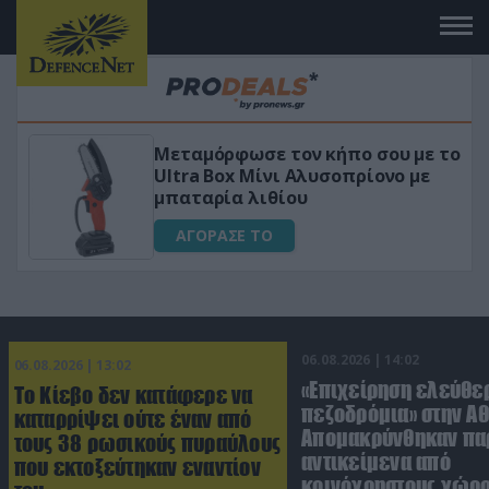
Μεταμόρφωσε τον κήπο σου με το
ικό
Ultra Box Μίνι Αλυσοπρίονο με
μπαταρία λιθίου
ΑΓΟΡΑΣΕ ΤΟ
06.08.2026 | 14:02
06.08.2026 | 13:02
«Επιχείρηση ελεύθε
Το Κίεβο δεν κατάφερε να
πεζοδρόμια» στην Αθ
καταρρίψει ούτε έναν από
Απομακρύνθηκαν πα
τους 38 ρωσικούς πυραύλους
αντικείμενα από
που εκτοξεύτηκαν εναντίον
κοινόχρηστους χώρ