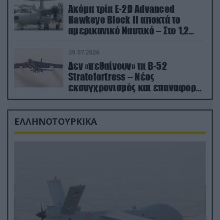
Ακόμα τρία E-2D Advanced
Hawkeye Block II αποκτά το
αμερικανικό Ναυτικό – Στο 1,2
δισ.δολάρια το κόστος
29.07.2026
Δεν «πεθαίνουν» τα Β-52
Stratofortress – Νέος
εκσυγχρονισμός και επαναφορά
από τα «νεκροταφεία»
ΕΛΛΗΝΟΤΟΥΡΚΙΚΑ