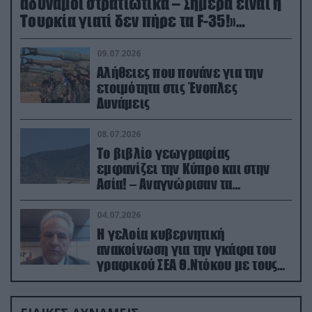
αδύναμοι στρατιωτικά – Σήμερα είναι η
Τουρκία γιατί δεν πήρε τα F-35!»
(βίντεο)
09.07.2026
Αλήθειες που πονάνε για την
ετοιμότητα στις Ένοπλες
Δυνάμεις
08.07.2026
Το βιβλίο γεωγραφίας
εμφανίζει την Κύπρο και στην
Ασία! – Αναγνώρισαν τα
κατεχόμενα; (φωτο)
04.07.2026
Η γελοία κυβερνητική
ανακοίνωση για την γκάφα του
γραφικού ΣΕΑ Θ.Ντόκου με τους
Ρώσους φαρσέρ