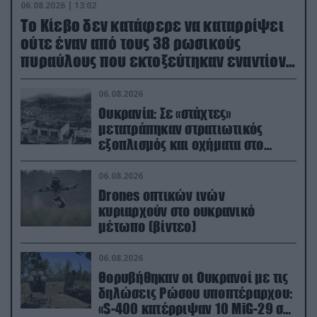
06.08.2026 | 13:02
Το Κίεβο δεν κατάφερε να καταρρίψει
ούτε έναν από τους 38 ρωσικούς
πυραύλους που εκτοξεύτηκαν εναντίον
του
06.08.2026
Ουκρανία: Σε «στάχτες»
μετατράπηκαν στρατιωτικός
εξοπλισμός και οχήματα στο
Κίεβο μετά από ρωσικά
πλήγματα (βίντεο)
06.08.2026
Drones οπτικών ινών
κυριαρχούν στο ουκρανικό
μέτωπο (βίντεο)
06.08.2026
Θορυβήθηκαν οι Ουκρανοί με τις
δηλώσεις Ρώσου υποπτέραρχου:
«S-400 κατέρριψαν 10 MiG-29 σε