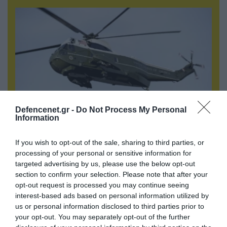
Defencenet.gr -
Do Not Process My Personal
Information
05.08.2026 | 15:02
If you wish to opt-out of the sale, sharing to third parties, or
ΗΠΑ: Σε εξέλιξη έρευνα της FAA για
processing of your personal or sensitive information for
περιστατικό με το προεδρικό ελικόπτερο
targeted advertising by us, please use the below opt-out
Marine One που μετέφερε τον Ν.Τραμπ
section to confirm your selection. Please note that after your
opt-out request is processed you may continue seeing
interest-based ads based on personal information utilized by
us or personal information disclosed to third parties prior to
ΠΟΛΙΤΙΚΗ
your opt-out. You may separately opt-out of the further