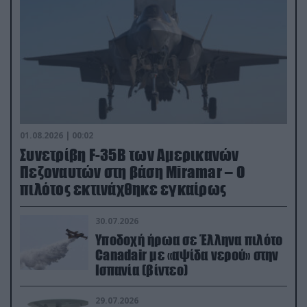
01.08.2026 | 00:02
Συνετρίβη F-35B των Αμερικανών
Πεζοναυτών στη βάση Miramar – Ο
πιλότος εκτινάχθηκε εγκαίρως
30.07.2026
Υποδοχή ήρωα σε Έλληνα πιλότο
Canadair με «αψίδα νερού» στην
Ισπανία (βίντεο)
29.07.2026