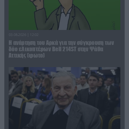
03.08.2026 | 12:02
Η ανάρτηση του Αρκά για την σύγκρουση των
δύο ελικοπτέρων Bell 214ST στην Ψάθα
Αττικής (φωτο)