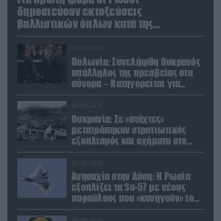
δημοσιεύουν εκτοξεύσεις
βαλλιστικών όπλων κατά της
Ουκρανίας
06.08.2026
Πολωνία: Συνελήφθη Ουκρανός
υπάλληλος της πρεσβείας στα
σύνορα – Κατηγορείται για
μεταφορά μεγάλων ποσών και
χρυσού
06.08.2026
Ουκρανία: Σε «στάχτες»
μετατράπηκαν στρατιωτικός
εξοπλισμός και οχήματα στο
Κίεβο μετά από ρωσικά
πλήγματα (βίντεο)
06.08.2026
Ανησυχία στην Δύση: H Ρωσία
εξοπλίζει τα Su-57 με νέους
πυραύλους που «κυνηγούν» τον
στόχο μέσα από παρεμβολές!
06.08.2026