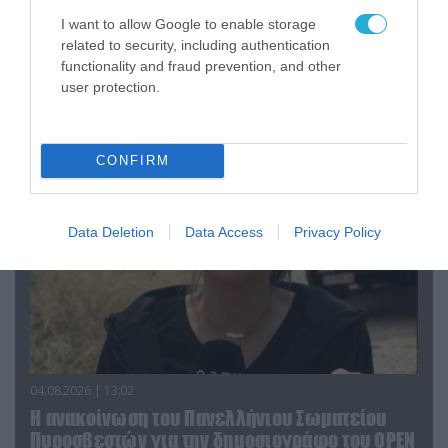
I want to allow Google to enable storage
related to security, including authentication
04.08.2026 | 15:02
functionality and fraud prevention, and other
Αυτή την ώρα το τελευταίο «αντίο» στον πρώην
user protection.
υπουργό Ι.Βαρβιτσιώτη (φωτο)
CONFIRM
Data Deletion
Data Access
Privacy Policy
04.08.2026 | 13:02
Η ανακοίνωση του Πανελλήνιου Σωματείου
Πυροσβεστών για την δημοσιογράφο του OPEN