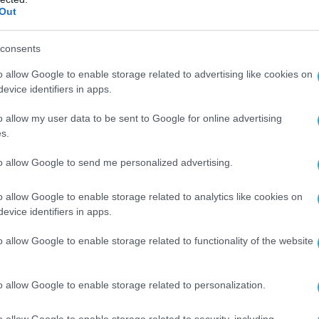
ενης και της Ελλάδας. Αυτή είναι μια νέα
Out
 δεν θα επιτρέψουμε να κλιμακωθεί. Δεν θα
ελληνικές επιχειρήσεις (που
consents
νται στα Σκόπια) να παίρνουν δάνεια από
o allow Google to enable storage related to advertising like cookies on
κεδονία και να τα μεταφέρουν στις
evice identifiers in apps.
ταιρίες στην Ελλάδα»,
είπε ο κ.Στάβρεσκι.
o allow my user data to be sent to Google for online advertising
ένα σημείο των αρχικών δηλώσεων του
s.
ντρικής Τράπεζας των Σκοπίων δεν προέκυπτε
to allow Google to send me personalized advertising.
υ Σκοπιανού υπουργού Οικονομικών, ότι
ς επιχειρήσεις παίρνουν δάνεια από τα
o allow Google to enable storage related to analytics like cookies on
φέρουν την ρευστότητα στην Ελλάδα, γεγονός
evice identifiers in apps.
ερωτήματα για την σκοπιμότητα της
o allow Google to enable storage related to functionality of the website
του κ. Στράβεσκι.
νομικών της FYROM ανέφερε ότι η Κεντρική
o allow Google to enable storage related to personalization.
πίων λαμβάνει μέτρα για την αντιμετώπιση
, ζητώντας από τις εμπορικές τράπεζες της
o allow Google to enable storage related to security, including