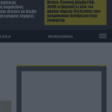
Βίντεο: Ρωσική βόμβα FAB-
γματα με
3000 «εξαφανίζει από τον
ύς πυραύλους
χάρτη» σημείο διέλευσης των
και drones σε Κίεβο
ουκρανικών δυνάμεων στην
οπετρόφσκ: Ισχυρές
Ζαπορίζια
Π.ΕΘ.Α
ΒΙΟΜΗΧΑΝΙΑ