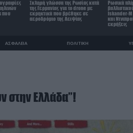
τογραφίες
Σκληρή γλώσσα της Ρωσίας κατά
Ρωσικά πλή
αηλινών
της Γερμανίας για το drone με
βαλλιστικο
s που
εκρηκτικά που βρέθηκε σε
Iskander-M 
αεροδρόμιο της Λειψίας
και Ντνιπρ
εκρήξεις
ΑΣΦΑΛΕΙΑ
ΠΟΛΙΤΙΚΗ
Υ
ν στην Ελλάδα”!