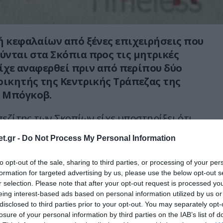
ή κεφαλαίων από ξένες επιχειρήσεις που
νται στα Σκόπια προς τις μητρικές
 είχε αναφερθεί πριν από περίπου δύο
οικητής της Κεντρικής Τράπεζας της
 Μπόγκοβ.
πεζίτης των Σκοπίων είχε υποστηρίξει ότι
υς οχτώ μήνες του 2012 καταγράφηκε εκροή
t.gr -
Do Not Process My Personal Information
γειτονική χώρα (την οποία δεν κατονόμασε),
υ ΑΕΠ της ΠΓΔΜ. Δεδομένου ότι το ΑΕΠ των
to opt-out of the sale, sharing to third parties, or processing of your per
δισ.ευρώ, οι Σκοπιανοί υπολόγισαν την εκροή
formation for targeted advertising by us, please use the below opt-out s
ώ.
Αυτό σημαίνει ότι το ύψος της εκροής
r selection. Please note that after your opt-out request is processed y
eing interest-based ads based on personal information utilized by us or
 τους πρώτους οχτώ μήνες του έτους
disclosed to third parties prior to your opt-out. You may separately opt-
κατ.ευρώ, αν υπολογίσει κανείς ότι το ΑΕΠ
losure of your personal information by third parties on the IAB’s list of