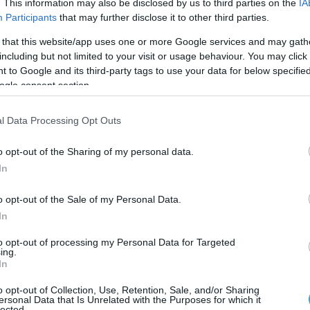
περίπου 7 δισ. ευρώ.
. This information may also be disclosed by us to third parties on the
IA
Participants
that may further disclose it to other third parties.
χε υπογραμμίσει ότι εκτός του τραπεζικού
 that this website/app uses one or more Google services and may gath
Μ όλες οι άλλες επιχειρήσεις των άλλων
including but not limited to your visit or usage behaviour. You may click 
 μπορούν ελεύθερα να προβαίνουν σε εκροή
 to Google and its third-party tags to use your data for below specifi
ogle consent section.
ς κάτι τέτοιο επιτρέπεται από τη νομοθεσία
τος και από τη Συμφωνία Σύνδεσης και
l Data Processing Opt Outs
 με την Ευρωπαϊκή Ένωση που έχει
ROM.
o opt-out of the Sharing of my personal data.
In
θε ο υπουργός Οικονομικών των Σκοπίων
, δηλώνοντας ότι η κυβέρνηση της χώρας του
o opt-out of the Sale of my Personal Data.
νέργειες ελληνικών εταιριών που
In
ται στην ΠΓΔΜ να δανείζονται κεφάλαια από
to opt-out of processing my Personal Data for Targeted
ing.
ΓΔΜ και να τα μεταφέρουν στις μητρικές τους,
In
αυτών.
«Θα είμαστε πολύ προσεκτικοί ώστε
 εκροές κεφαλαίων προς ξένες χώρες,
o opt-out of Collection, Use, Retention, Sale, and/or Sharing
ersonal Data that Is Unrelated with the Purposes for which it
lected.