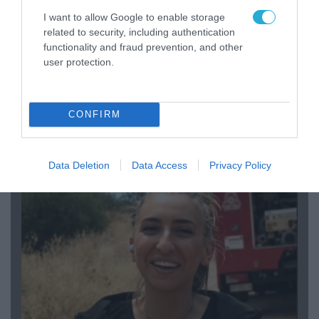
I want to allow Google to enable storage
related to security, including authentication
functionality and fraud prevention, and other
user protection.
CONFIRM
04.08.2026 | 15:02
Αυτή την ώρα το τελευταίο «αντίο» στον πρώην
υπουργό Ι.Βαρβιτσιώτη (φωτο)
Data Deletion
Data Access
Privacy Policy