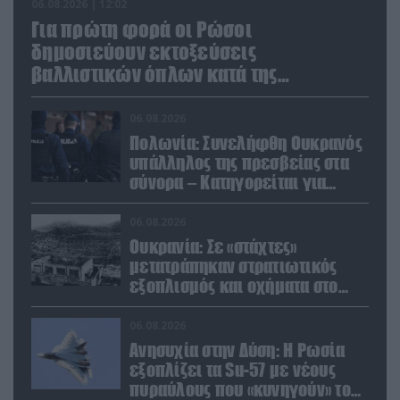
06.08.2026 | 12:02
Για πρώτη φορά οι Ρώσοι
δημοσιεύουν εκτοξεύσεις
βαλλιστικών όπλων κατά της
Ουκρανίας
06.08.2026
Πολωνία: Συνελήφθη Ουκρανός
υπάλληλος της πρεσβείας στα
σύνορα – Κατηγορείται για
μεταφορά μεγάλων ποσών και
χρυσού
06.08.2026
Ουκρανία: Σε «στάχτες»
μετατράπηκαν στρατιωτικός
εξοπλισμός και οχήματα στο
Κίεβο μετά από ρωσικά
πλήγματα (βίντεο)
06.08.2026
Ανησυχία στην Δύση: H Ρωσία
εξοπλίζει τα Su-57 με νέους
πυραύλους που «κυνηγούν» τον