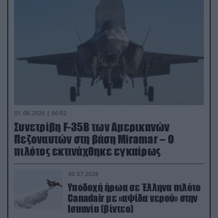
01.08.2026 | 00:02
Συνετρίβη F-35B των Αμερικανών
Πεζοναυτών στη βάση Miramar – Ο
πιλότος εκτινάχθηκε εγκαίρως
30.07.2026
Υποδοχή ήρωα σε Έλληνα πιλότο
Canadair με «αψίδα νερού» στην
Ισπανία (βίντεο)