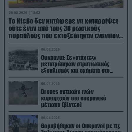
06.08.2026 | 13:02
Το Κίεβο δεν κατάφερε να καταρρίψει
ούτε έναν από τους 38 ρωσικούς
πυραύλους που εκτοξεύτηκαν εναντίον
του
06.08.2026
Ουκρανία: Σε «στάχτες»
μετατράπηκαν στρατιωτικός
εξοπλισμός και οχήματα στο
Κίεβο μετά από ρωσικά
πλήγματα (βίντεο)
06.08.2026
Drones οπτικών ινών
κυριαρχούν στο ουκρανικό
μέτωπο (βίντεο)
06.08.2026
Θορυβήθηκαν οι Ουκρανοί με τις