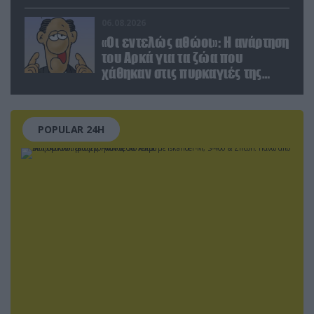
στόχο μέσα από παρεμβολές!
06.08.2026
«Οι εντελώς αθώοι»: Η ανάρτηση
του Αρκά για τα ζώα που
χάθηκαν στις πυρκαγιές της
Αττικής (φωτο)
POPULAR 24H