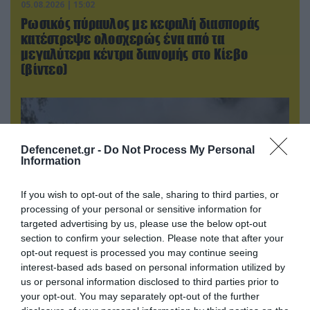
05.08.2026 | 15:02
Ρωσικός πύραυλος με κεφαλή διασποράς
κατέστρεψε ολοσχερώς ένα από τα
μεγαλύτερα κέντρα διανομής στο Κίεβο
(βίντεο)
Defencenet.gr -
Do Not Process My Personal
Information
If you wish to opt-out of the sale, sharing to third parties, or
processing of your personal or sensitive information for
targeted advertising by us, please use the below opt-out
section to confirm your selection. Please note that after your
opt-out request is processed you may continue seeing
05.08.2026 | 22:02
interest-based ads based on personal information utilized by
us or personal information disclosed to third parties prior to
Αδειάζουν το Κραματόρσκ οι Ουκρανοί:
your opt-out. You may separately opt-out of the further
Έκτακτη εκκένωση στην πόλη μετά την