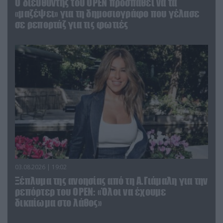
O διευθυντής του OPEN προσπαθεί να τα
«μαζέψει» για τη δημοσιογράφο που γέλασε
σε ρεπορτάζ για τις φωτιές
03.08.2026 | 19:02
Ξέπλυμα της ανοησίας από τη Α.Γιάμαλη για την
ρεπόρτερ του ΟΡΕΝ: «Όλοι να έχουμε
δικαίωμα στο λάθος»