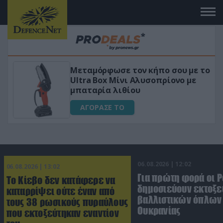
Μεταμόρφωσε τον κήπο σου με το
ικό
Ultra Box Μίνι Αλυσοπρίονο με
μπαταρία λιθίου
ΑΓΟΡΑΣΕ ΤΟ
06.08.2026 | 12:02
06.08.2026 | 13:02
Για πρώτη φορά οι 
Το Κίεβο δεν κατάφερε να
δημοσιεύουν εκτοξε
καταρρίψει ούτε έναν από
βαλλιστικών όπλων 
τους 38 ρωσικούς πυραύλους
Ουκρανίας
που εκτοξεύτηκαν εναντίον