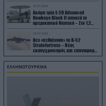
29.07.2026
Ακόμα τρία E-2D Advanced
Hawkeye Block II αποκτά το
αμερικανικό Ναυτικό – Στο 1,2
δισ.δολάρια το κόστος
29.07.2026
Δεν «πεθαίνουν» τα Β-52
Stratofortress – Νέος
εκσυγχρονισμός και επαναφορά
από τα «νεκροταφεία»
ΕΛΛΗΝΟΤΟΥΡΚΙΚΑ