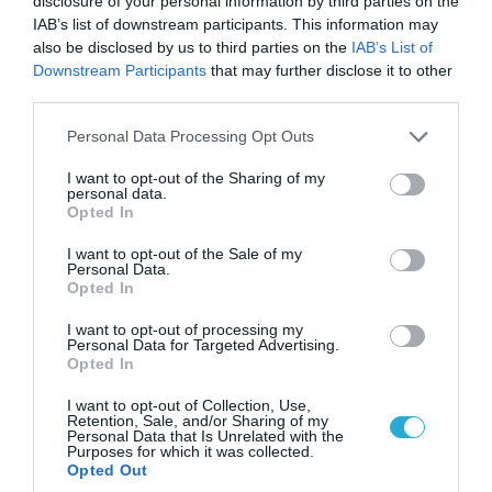
disclosure of your personal information by third parties on the
αιφνιδιαστική προώθηση των Ρώσων (βίντεο)
IAB’s list of downstream participants. This information may
also be disclosed by us to third parties on the
IAB’s List of
Downstream Participants
that may further disclose it to other
third parties.
Please note that this website/app uses one or more Google
Personal Data Processing Opt Outs
services and may gather and store information including but
not limited to your visit or usage behaviour. You may click to
I want to opt-out of the Sharing of my
personal data.
grant or deny consent to Google and its third-party tags to
Opted In
use your data for below specified purposes in below Google
consent section.
I want to opt-out of the Sale of my
Personal Data.
Opted In
05.08.2026 | 15:02
I want to opt-out of processing my
Personal Data for Targeted Advertising.
ΗΠΑ: Σε εξέλιξη έρευνα της FAA για
Opted In
περιστατικό με το προεδρικό ελικόπτερο
Marine One που μετέφερε τον Ν.Τραμπ
I want to opt-out of Collection, Use,
Retention, Sale, and/or Sharing of my
Personal Data that Is Unrelated with the
Purposes for which it was collected.
Opted Out
ΠΟΛΙΤΙΚΗ