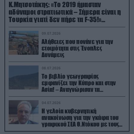
Κ.Μητσοτάκης: «Το 2019 ήμασταν
αδύναμοι στρατιωτικά – Σήμερα είναι η
Τουρκία γιατί δεν πήρε τα F-35!»
(βίντεο)
09.07.2026
Αλήθειες που πονάνε για την
ετοιμότητα στις Ένοπλες
Δυνάμεις
08.07.2026
Το βιβλίο γεωγραφίας
εμφανίζει την Κύπρο και στην
Ασία! – Αναγνώρισαν τα
κατεχόμενα; (φωτο)
04.07.2026
Η γελοία κυβερνητική
ανακοίνωση για την γκάφα του
γραφικού ΣΕΑ Θ.Ντόκου με τους
Ρώσους φαρσέρ