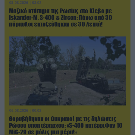
05.08.2026 | 08:02
Μαζικό κτύπημα της Ρωσίας στο Κίεβο με
Iskander-Μ, S-400 & Zircon: Πάνω από 30
πύραυλοι εκτοξεύθηκαν σε 30 λεπτά!
06.08.2026 | 00:02
Θορυβήθηκαν οι Ουκρανοί με τις δηλώσεις
Ρώσου υποπτέραρχου: «S-400 κατέρριψαν 10
MiG-29 σε μόλις μια μέρα!»