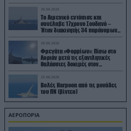
30.06.2026
Το Λιμενικό εντόπισε και
συνέλαβε 17χρονο Σουδανό –
Ήταν διακινητής 34 παράνομων
μεταναστών
30.06.2026
Φρεγάτα «Φορμίων»: Πίσω στο
Λοριάν μετά τις εξαντλητικές
θαλάσσιες δοκιμές στον
απαιτητικό Βισκαϊκό
25.06.2026
Βολές Harpoon από τις μονάδες
του ΠΝ (βίντεο)
ΑΕΡΟΠΟΡΙΑ