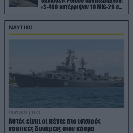
δηλώσεις Ρώσου υποπτέραρχου:
«S-400 κατέρριψαν 10 MiG-29 σε
μόλις μια μέρα!»
ΝΑΥΤΙΚΟ
15.07.2026 | 16:03
Aυτές είναι οι πέντε πιο ισχυρές
ναυτικές δυνάμεις στον κόσμο