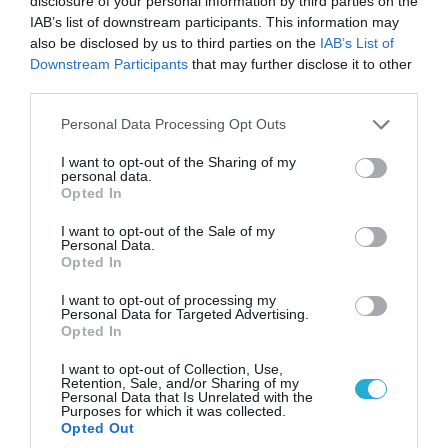
disclosure of your personal information by third parties on the
IAB’s list of downstream participants. This information may
also be disclosed by us to third parties on the
IAB’s List of
Downstream Participants
that may further disclose it to other
third parties.
Please note that this website/app uses one or more Google
Personal Data Processing Opt Outs
services and may gather and store information including but
not limited to your visit or usage behaviour. You may click to
I want to opt-out of the Sharing of my
personal data.
grant or deny consent to Google and its third-party tags to
Opted In
use your data for below specified purposes in below Google
consent section.
I want to opt-out of the Sale of my
Personal Data.
06.08.2026 | 14:02
Opted In
«Επιχείρηση ελεύθερα πεζοδρόμια» στην
I want to opt-out of processing my
Αθήνα: Απομακρύνθηκαν παράνομα
Personal Data for Targeted Advertising.
αντικείμενα από κοινόχρηστους χώρους
Opted In
I want to opt-out of Collection, Use,
Retention, Sale, and/or Sharing of my
Personal Data that Is Unrelated with the
Purposes for which it was collected.
Opted Out