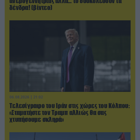
ανεμογεννήτριας αλλά… το δυσκολεύουν τα
δένδρα! (βίντεο)
06.08.2026 | 21:02
Τελεσίγραφο του Ιράν στις χώρες του Κόλπου:
«Σταματήστε τον Τραμπ αλλιώς θα σας
χτυπήσουμε σκληρά»