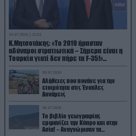
24.07.2026 | 22:02
Κ.Μητσοτάκης: «Το 2019 ήμασταν
αδύναμοι στρατιωτικά – Σήμερα είναι η
Τουρκία γιατί δεν πήρε τα F-35!»
(βίντεο)
09.07.2026
Αλήθειες που πονάνε για την
ετοιμότητα στις Ένοπλες
Δυνάμεις
08.07.2026
Το βιβλίο γεωγραφίας
εμφανίζει την Κύπρο και στην
Ασία! – Αναγνώρισαν τα
κατεχόμενα; (φωτο)