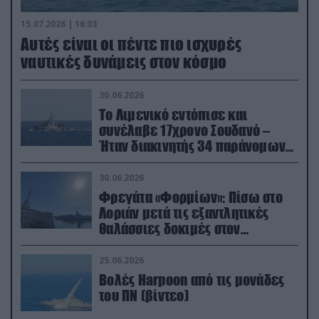
15.07.2026 | 16:03
Aυτές είναι οι πέντε πιο ισχυρές
ναυτικές δυνάμεις στον κόσμο
30.06.2026
Το Λιμενικό εντόπισε και
συνέλαβε 17χρονο Σουδανό –
Ήταν διακινητής 34 παράνομων
μεταναστών
30.06.2026
Φρεγάτα «Φορμίων»: Πίσω στο
Λοριάν μετά τις εξαντλητικές
θαλάσσιες δοκιμές στον
απαιτητικό Βισκαϊκό
25.06.2026
Βολές Harpoon από τις μονάδες
του ΠΝ (βίντεο)