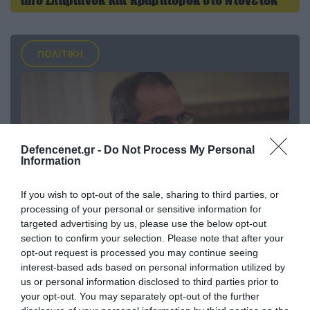
ΠΟΛΙΤΙΚΗ
Defencenet.gr -
Do Not Process My Personal
Information
If you wish to opt-out of the sale, sharing to third parties, or
processing of your personal or sensitive information for
targeted advertising by us, please use the below opt-out
section to confirm your selection. Please note that after your
07.08.2026 | 20:02
opt-out request is processed you may continue seeing
Ο Γιάννης Αλαφούζος «τέλειωσε» τον
interest-based ads based on personal information utilized by
Κωνσταντίνο Ζούλα από τον ΣΚΑΪ – Ο λόγος της
us or personal information disclosed to third parties prior to
απομάκρυνσής του
your opt-out. You may separately opt-out of the further