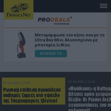
ε το
«Μαγική» φόρμουλα τριβόλι + VIP
ε
για αύξηση της λίμπιντο
ΑΓΟΡΑΣΕ ΤΟ
07.08.2026 | 23:02
07.08.2026 | 23:02
«Μούδιασε» η Naftog
Ρωσική επίθεση προκάλεσε
βλέπει κρύο χειμών
σοβαρές ζημιές στο γήπεδο
Κίεβο: Οι Ρώσοι διέ
της Τσερνομόρετς (βίντεο)
εγκαταστάσεις του 
κολοσσού!