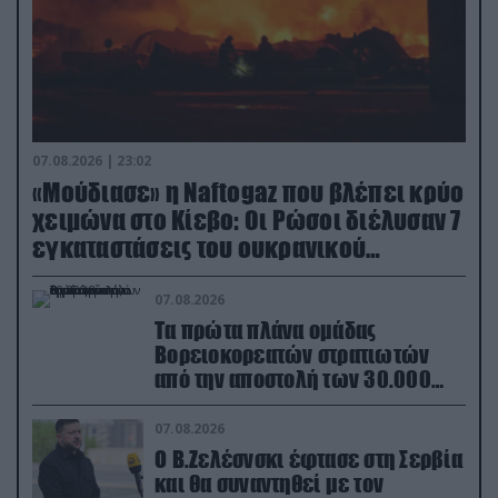
07.08.2026 | 23:02
«Μούδιασε» η Naftogaz που βλέπει κρύο
χειμώνα στο Κίεβο: Οι Ρώσοι διέλυσαν 7
εγκαταστάσεις του ουκρανικού
κολοσσού!
07.08.2026
Τα πρώτα πλάνα ομάδας
Βορειοκορεατών στρατιωτών
από την αποστολή των 30.000
που έφτασαν στη Ρωσία (βίντεο)
07.08.2026
Ο Β.Ζελέσνσκι έφτασε στη Σερβία
και θα συναντηθεί με τον