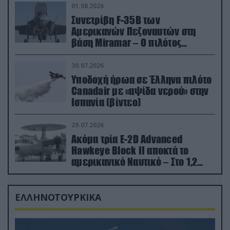
01.08.2026
Συνετρίβη F-35B των
Αμερικανών Πεζοναυτών στη
βάση Miramar – Ο πιλότος
εκτινάχθηκε εγκαίρως
30.07.2026
Υποδοχή ήρωα σε Έλληνα πιλότο
Canadair με «αψίδα νερού» στην
Ισπανία (βίντεο)
29.07.2026
Ακόμα τρία E-2D Advanced
Hawkeye Block II αποκτά το
αμερικανικό Ναυτικό – Στο 1,2
δισ.δολάρια το κόστος
ΕΛΛΗΝΟΤΟΥΡΚΙΚΑ