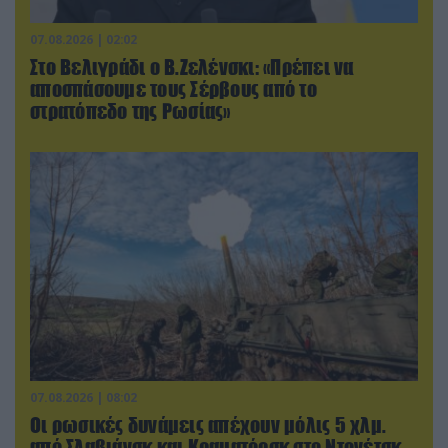
07.08.2026 | 02:02
Στο Βελιγράδι ο Β.Ζελένσκι: «Πρέπει να
αποσπάσουμε τους Σέρβους από το
στρατόπεδο της Ρωσίας»
07.08.2026 | 08:02
Οι ρωσικές δυνάμεις απέχουν μόλις 5 χλμ.
από Σλαβιάνσκ και Κραματόρσκ στο Ντονέτσκ