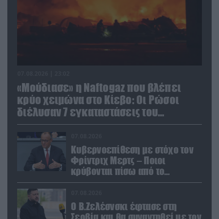
07.08.2026 | 23:02
«Μούδιασε» η Naftogaz που βλέπει
κρύο χειμώνα στο Κίεβο: Οι Ρώσοι
διέλυσαν 7 εγκαταστάσεις του
ουκρανικού κολοσσού!
07.08.2026
Κυβερνοεπίθεση με στόχο τον
Φρίντριχ Μερτς – Ποιοι
κρύβονται πίσω από το
παραποιημένο βίντεο
07.08.2026
Ο Β.Ζελέσνσκι έφτασε στη
Σερβία και θα συναντηθεί με τον