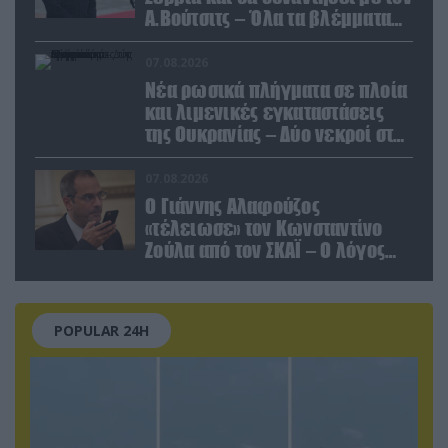
Α.Βούτσιτς – Όλα τα βλέμματα
στις σχέσεις με τη Ρωσία
07.08.2026
Νέα ρωσικά πλήγματα σε πλοία
και λιμενικές εγκαταστάσεις
της Ουκρανίας – Δύο νεκροί στην
Κριμαία
07.08.2026
Ο Γιάννης Αλαφούζος
«τέλειωσε» τον Κωνσταντίνο
Ζούλα από τον ΣΚΑΪ – Ο λόγος
της απομάκρυνσής του
POPULAR 24H