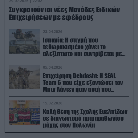
29.07.2026 | 22:02
Συγκροτούνται νέες Μονάδες Ειδικών
Επιχειρήσεων με εφέδρους
23.04.2026
Ισπανία: Η στιγμή που
τεθωρακισμένο χάνει το
αλεξίπτωτο και συντρίβεται με
ορμή στο έδαφος (βίντεο)
05.04.2026
Επιχείρηση Dehdasht: Η SEAL
Team 6 που είχε εξοντώσει τον
Μπιν Λάντεν ήταν αυτή που
διέσωσε τον πιλότο του F-15
15.02.2026
Καλή θέση της Σχολής Ευελπίδων
σε διαγωνισμό ημιμαραθωνίου
μάχης στον Πολωνία