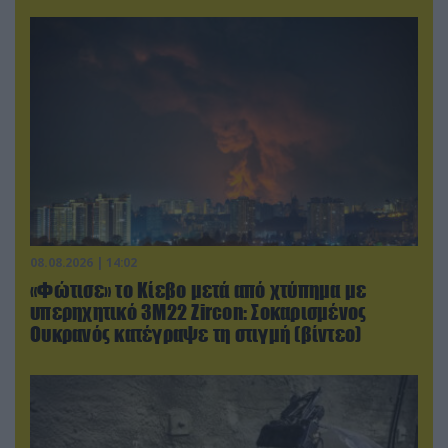
08.08.2026 | 14:02
«Φώτισε» το Κίεβο μετά από χτύπημα με
υπερηχητικό 3M22 Zircon: Σοκαρισμένος
Ουκρανός κατέγραψε τη στιγμή (βίντεο)