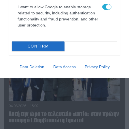
06.08.2026 | 09:03
I want to allow Google to enable storage
«Οι εντελώς αθώοι»: Η ανάρτηση του Αρκά για
related to security, including authentication
τα ζώα που χάθηκαν στις πυρκαγιές της
functionality and fraud prevention, and other
Αττικής (φωτο)
user protection.
CONFIRM
Data Deletion
Data Access
Privacy Policy
04.08.2026 | 15:02
Αυτή την ώρα το τελευταίο «αντίο» στον πρώην
υπουργό Ι.Βαρβιτσιώτη (φωτο)