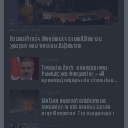
09.08.2026 | 02:02
Ισραηλινές δυνάμεις εισήλθαν σε
χωριό του νότιου Λιβάνου
09.08.2026
Τουρκία: Ζητά «μορατόριουμ»
Ρωσίας και Ουκρανίας – «Η
αμυντική συμφωνία είναι ίδια
με το άρθρο 5 του ΝΑΤΟ» (upd)
09.08.2026
Μαζική ρωσική επίθεση με
Iskander-M και drones Geran
στην Ουκρανία: Στο στόχαστρο το
εργοστάσιο των Flamingo
08.08.2026