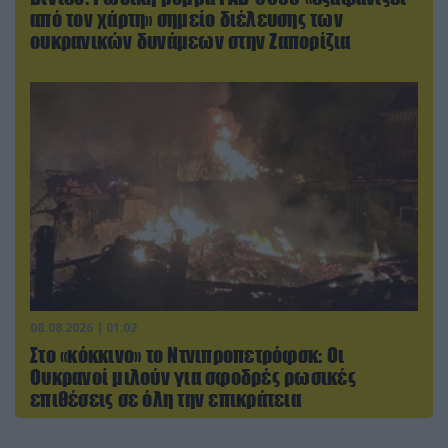
από τον χάρτη» σημείο διέλευσης των
ουκρανικών δυνάμεων στην Ζαπορίζια
08.08.2026 | 01:02
Στο «κόκκινο» το Ντνιπροπετρόφσκ: Οι
Ουκρανοί μιλούν για σφοδρές ρωσικές
επιθέσεις σε όλη την επικράτεια