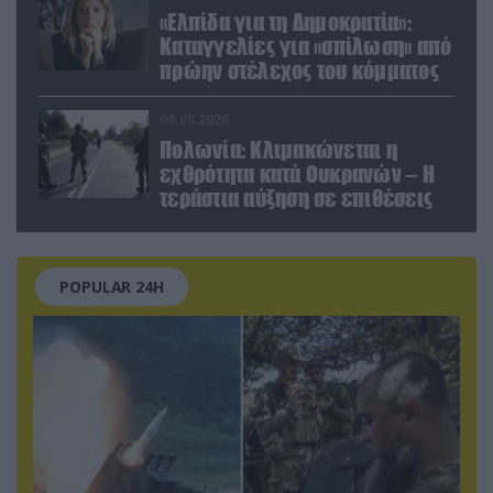
«Ελπίδα για τη Δημοκρατία»:
Καταγγελίες για «σπίλωση» από
πρώην στέλεχος του κόμματος
08.08.2026
Πολωνία: Κλιμακώνεται η
εχθρότητα κατά Ουκρανών – Η
τεράστια αύξηση σε επιθέσεις
POPULAR 24H