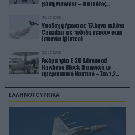
βάση Miramar – Ο πιλότος
εκτινάχθηκε εγκαίρως
30.07.2026
Υποδοχή ήρωα σε Έλληνα πιλότο
Canadair με «αψίδα νερού» στην
Ισπανία (βίντεο)
29.07.2026
Ακόμα τρία E-2D Advanced
Hawkeye Block II αποκτά το
αμερικανικό Ναυτικό – Στο 1,2
δισ.δολάρια το κόστος
ΕΛΛΗΝΟΤΟΥΡΚΙΚΑ