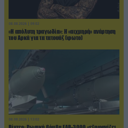
08.08.2026 | 09:02
«Η απόλυτη τραγωδία»: Η «αιχμηρή» ανάρτηση
του Αρκά για τα τατουάζ (φωτο)
08.08.2026 | 13:02
Βίντεο: Ρωσική βόμβα FAB-3000 «εξαφανίζει