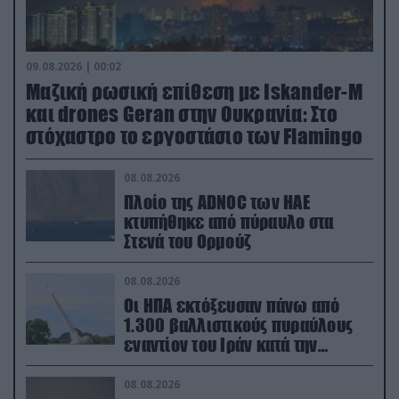
09.08.2026 | 00:02
Μαζική ρωσική επίθεση με Iskander-M
και drones Geran στην Ουκρανία: Στο
στόχαστρο το εργοστάσιο των Flamingo
08.08.2026
Πλοίο της ADNOC των ΗΑΕ
κτυπήθηκε από πύραυλο στα
Στενά του Ορμούζ
08.08.2026
Οι ΗΠΑ εκτόξευσαν πάνω από
1.300 βαλλιστικούς πυραύλους
εναντίον του Ιράν κατά την
διάρκεια του πολέμου
08.08.2026