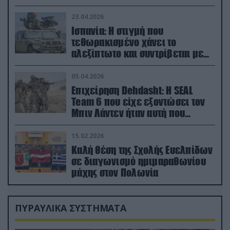
23.04.2026
Ισπανία: Η στιγμή που
τεθωρακισμένο χάνει το
αλεξίπτωτο και συντρίβεται με
ορμή στο έδαφος (βίντεο)
05.04.2026
Επιχείρηση Dehdasht: Η SEAL
Team 6 που είχε εξοντώσει τον
Μπιν Λάντεν ήταν αυτή που
διέσωσε τον πιλότο του F-15
15.02.2026
Καλή θέση της Σχολής Ευελπίδων
σε διαγωνισμό ημιμαραθωνίου
μάχης στον Πολωνία
ΠΥΡΑΥΛΙΚΑ ΣΥΣΤΗΜΑΤΑ