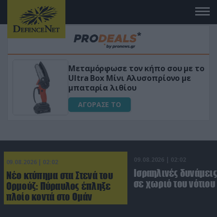
 σου με το
«Μαγική» φόρμουλα τριβόλι 
ρίονο με
για αύξηση της λίμπιντο
ΑΓΟΡΑΣΕ ΤΟ
09.08.2026 | 02:02
09.08.2026 | 02:02
Ισραηλινές δυνάμεις
Νέο κτύπημα στα Στενά του
σε χωριό του νότιου
Ορμούζ: Πύραυλος έπληξε
πλοίο κοντά στο Ομάν