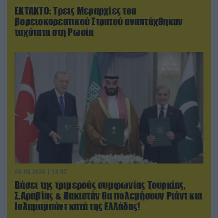
ΕΚΤΑΚΤΟ: Τρεις Μεραρχίες του
βορειοκορεατικού Στρατού αναπτύχθηκαν
ταχύτατα στη Ρωσία
08.08.2026 | 18:02
Βάσει της τριμερούς συμφωνίας Τουρκίας,
Σ.Αραβίας & Πακιστάν θα πολεμήσουν Ριάντ και
Ισλαμαμπάντ κατά της Ελλάδας!