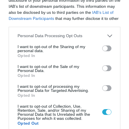
disclosure of your personal information by third parties on the
IAB’s list of downstream participants. This information may
also be disclosed by us to third parties on the
IAB’s List of
Downstream Participants
that may further disclose it to other
third parties.
Please note that this website/app uses one or more Google
Personal Data Processing Opt Outs
services and may gather and store information including but
not limited to your visit or usage behaviour. You may click to
I want to opt-out of the Sharing of my
personal data.
grant or deny consent to Google and its third-party tags to
07.08.2026 | 20:02
Opted In
use your data for below specified purposes in below Google
Ο Γιάννης Αλαφούζος «τέλειωσε» τον
consent section.
I want to opt-out of the Sale of my
Κωνσταντίνο Ζούλα από τον ΣΚΑΪ – Ο λόγος της
Personal Data.
απομάκρυνσής του
Opted In
I want to opt-out of processing my
Personal Data for Targeted Advertising.
Opted In
I want to opt-out of Collection, Use,
Retention, Sale, and/or Sharing of my
Personal Data that Is Unrelated with the
Purposes for which it was collected.
Opted Out