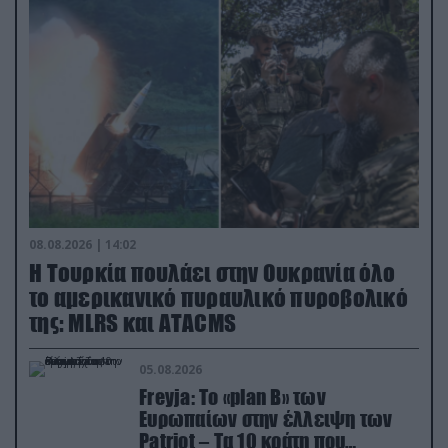
08.08.2026 | 14:02
Η Τουρκία πουλάει στην Ουκρανία όλο
το αμερικανικό πυραυλικό πυροβολικό
της: MLRS και ΑΤΑCMS
05.08.2026
Freyja: Το «plan Β» των
Ευρωπαίων στην έλλειψη των
Patriot – Τα 10 κράτη που