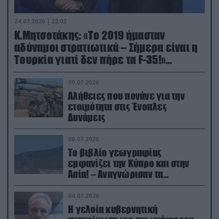
24.07.2026 | 22:02
Κ.Μητσοτάκης: «Το 2019 ήμασταν
αδύναμοι στρατιωτικά – Σήμερα είναι η
Τουρκία γιατί δεν πήρε τα F-35!»
(βίντεο)
09.07.2026
Αλήθειες που πονάνε για την
ετοιμότητα στις Ένοπλες
Δυνάμεις
08.07.2026
Το βιβλίο γεωγραφίας
εμφανίζει την Κύπρο και στην
Ασία! – Αναγνώρισαν τα
κατεχόμενα; (φωτο)
04.07.2026
Η γελοία κυβερνητική