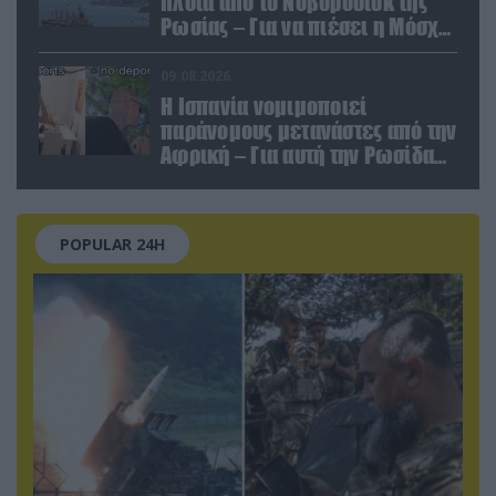
πλοία από το Νοβοροσίσκ της
Ρωσίας – Για να πιέσει η Μόσχα
το Ιράν;
09.08.2026
Η Ισπανία νομιμοποιεί
παράνομους μετανάστες από την
Αφρική – Για αυτή την Ρωσίδα
όμως επέλεξαν την απέλαση
POPULAR 24H