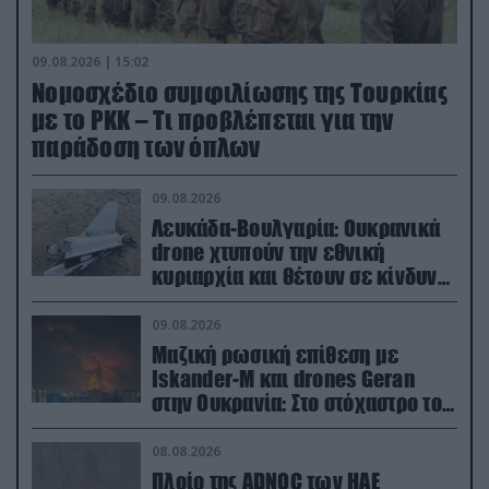
09.08.2026 | 15:02
Νομοσχέδιο συμφιλίωσης της Τουρκίας
με το ΡΚΚ – Τι προβλέπεται για την
παράδοση των όπλων
09.08.2026
Λευκάδα-Βουλγαρία: Ουκρανικά
drone χτυπούν την εθνική
κυριαρχία και θέτουν σε κίνδυνο
οικονομίες χωρών του ΝΑΤΟ
09.08.2026
Μαζική ρωσική επίθεση με
Iskander-M και drones Geran
στην Ουκρανία: Στο στόχαστρο το
εργοστάσιο των Flamingo
08.08.2026
Πλοίο της ADNOC των ΗΑΕ