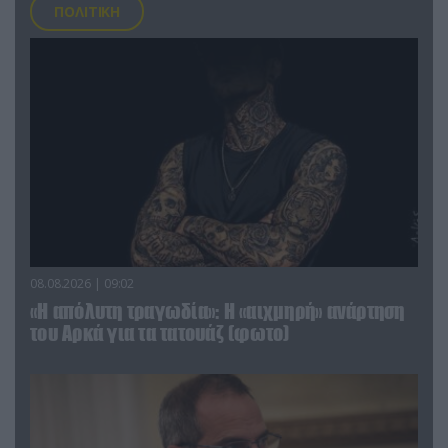
ΠΟΛΙΤΙΚΗ
08.08.2026 | 09:02
«Η απόλυτη τραγωδία»: Η «αιχμηρή» ανάρτηση
του Αρκά για τα τατουάζ (φωτο)