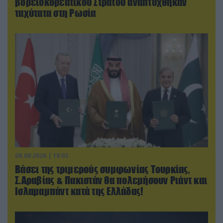
βορειοκορεατικού Στρατού αναπτύχθηκαν
ταχύτατα στη Ρωσία
08.08.2026 | 18:02
Βάσει της τριμερούς συμφωνίας Τουρκίας,
Σ.Αραβίας & Πακιστάν θα πολεμήσουν Ριάντ και
Ισλαμαμπάντ κατά της Ελλάδας!