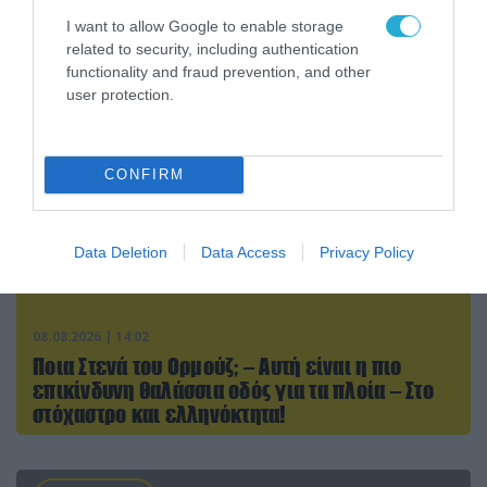
Περιορίζει την κίνηση πλοίων από την Μαύρη
Θάλασσα
I want to allow Google to enable storage
related to security, including authentication
functionality and fraud prevention, and other
user protection.
CONFIRM
Data Deletion
Data Access
Privacy Policy
08.08.2026 | 14:02
Ποια Στενά του Ορμούζ; – Αυτή είναι η πιο
επικίνδυνη θαλάσσια οδός για τα πλοία – Στο
στόχαστρο και ελληνόκτητα!