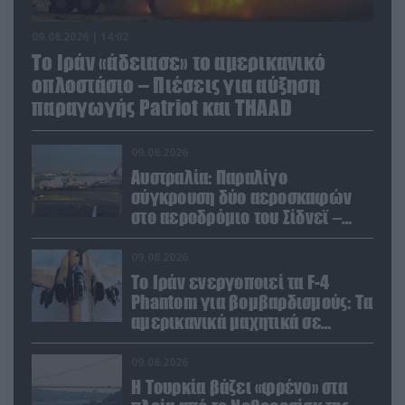
09.08.2026 | 14:02
Το Ιράν «άδειασε» το αμερικανικό
οπλοστάσιο – Πιέσεις για αύξηση
παραγωγής Patriot και THAAD
09.08.2026
Αυστραλία: Παραλίγο
σύγκρουση δύο αεροσκαφών
στο αεροδρόμιο του Σίδνεϊ –
Ένας τραυματίας (βίντεο)
09.08.2026
Το Ιράν ενεργοποιεί τα F-4
Phantom για βομβαρδισμούς: Τα
αμερικανικά μαχητικά σε
ετοιμότητα να χτυπήσουν
Αμερικανούς
09.08.2026
Η Τουρκία βάζει «φρένο» στα