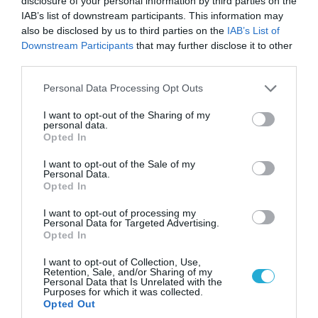
disclosure of your personal information by third parties on the
IAB’s list of downstream participants. This information may
also be disclosed by us to third parties on the
IAB’s List of
Downstream Participants
that may further disclose it to other
third parties.
Please note that this website/app uses one or more Google
Personal Data Processing Opt Outs
08.08.2026 | 12:02
services and may gather and store information including but
Ιράν: Δημοσίευσε φωτογραφίες
not limited to your visit or usage behaviour. You may click to
I want to opt-out of the Sharing of my
personal data.
αμερικανικών και ισραηλινών αεροσκαφών &
grant or deny consent to Google and its third-party tags to
Opted In
drones που καταρρίφθηκαν
use your data for below specified purposes in below Google
consent section.
I want to opt-out of the Sale of my
Personal Data.
Opted In
I want to opt-out of processing my
Personal Data for Targeted Advertising.
Opted In
I want to opt-out of Collection, Use,
Retention, Sale, and/or Sharing of my
Personal Data that Is Unrelated with the
Purposes for which it was collected.
Opted Out