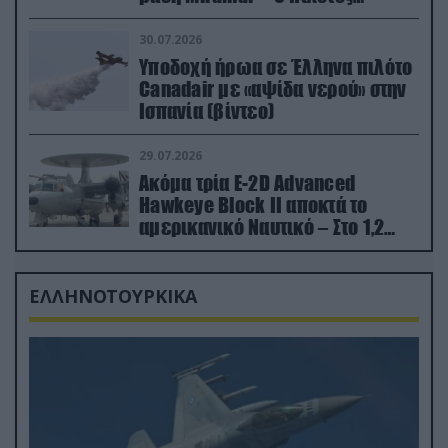
εκτινάχθηκε εγκαίρως
30.07.2026
Υποδοχή ήρωα σε Έλληνα πιλότο
Canadair με «αψίδα νερού» στην
Ισπανία (βίντεο)
29.07.2026
Ακόμα τρία E-2D Advanced
Hawkeye Block II αποκτά το
αμερικανικό Ναυτικό – Στο 1,2
δισ.δολάρια το κόστος
ΕΛΛΗΝΟΤΟΥΡΚΙΚΑ