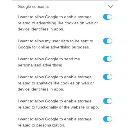
Google consents
08.08.2026 | 13:02
I want to allow Google to enable storage
Βίντεο: Ρωσική βόμβα FAB-3000 «εξαφανίζει
related to advertising like cookies on web or
από τον χάρτη» σημείο διέλευσης των
device identifiers in apps.
ουκρανικών δυνάμεων στην Ζαπορίζια
I want to allow my user data to be sent to
Google for online advertising purposes.
I want to allow Google to send me
personalized advertising.
I want to allow Google to enable storage
related to analytics like cookies on web or
device identifiers in apps.
I want to allow Google to enable storage
related to functionality of the website or app.
08.08.2026 | 17:02
I want to allow Google to enable storage
Σε «αναμμένα κάρβουνα» η Τουρκία:
related to personalization.