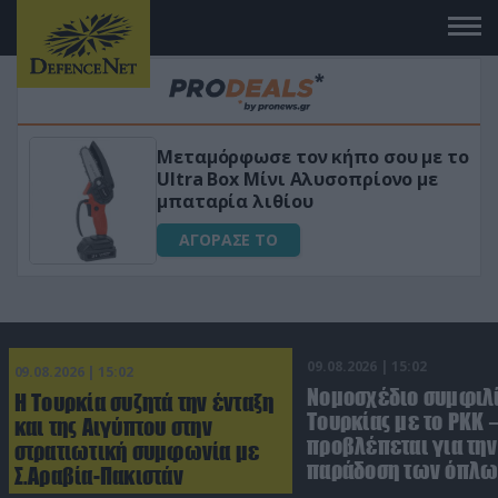
πο σου με το
«Μαγική» φόρμουλα τριβόλι
πρίονο με
για αύξηση της λίμπιντο
ΑΓΟΡΑΣΕ ΤΟ
09.08.2026 | 15:02
09.08.2026 | 15:02
Νομοσχέδιο συμφιλ
Η Τουρκία συζητά την ένταξη
Τουρκίας με το ΡΚΚ –
και της Αιγύπτου στην
προβλέπεται για την
στρατιωτική συμφωνία με
παράδοση των όπλω
Σ.Αραβία-Πακιστάν