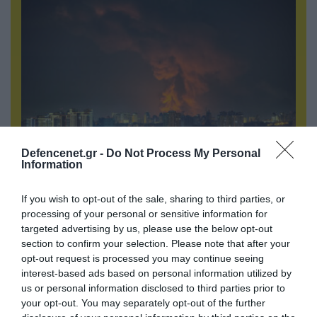
Defencenet.gr -
Do Not Process My Personal
08.08.2026 | 14:02
Information
«Φώτισε» το Κίεβο μετά από χτύπημα με
υπερηχητικό 3M22 Zircon: Σοκαρισμένος
If you wish to opt-out of the sale, sharing to third parties, or
Ουκρανός κατέγραψε τη στιγμή (βίντεο)
processing of your personal or sensitive information for
targeted advertising by us, please use the below opt-out
section to confirm your selection. Please note that after your
opt-out request is processed you may continue seeing
interest-based ads based on personal information utilized by
us or personal information disclosed to third parties prior to
your opt-out. You may separately opt-out of the further