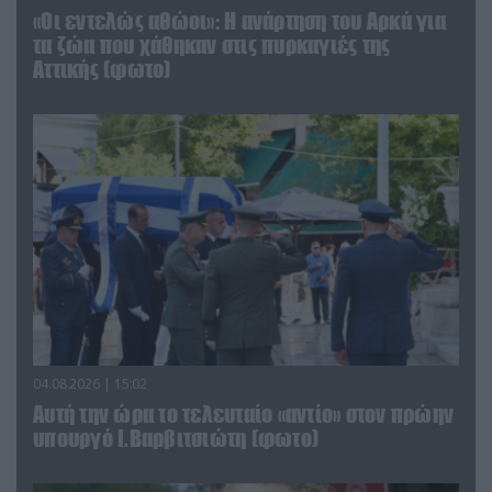
«Οι εντελώς αθώοι»: Η ανάρτηση του Αρκά για
τα ζώα που χάθηκαν στις πυρκαγιές της
Αττικής (φωτο)
04.08.2026 | 15:02
Αυτή την ώρα το τελευταίο «αντίο» στον πρώην
υπουργό Ι.Βαρβιτσιώτη (φωτο)