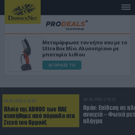
Μεταμόρφωσε τον κήπο σου με το
Ultra Box Μίνι Αλυσοπρίονο με
μπαταρία λιθίου
ΑΓΟΡΑΣΕ ΤΟ
08.08.2026 | 18:02
08.08.2026 | 18:02
Ομάν: Επίθεση σε πλ
Πλοίο της ADNOC των ΗΑΕ
ανοιχτά – Φωτιά με
κτυπήθηκε από πύραυλο στα
πλήγμα
Στενά του Ορμούζ