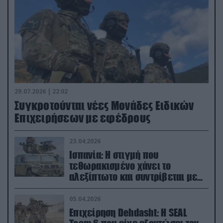
29.07.2026 | 22:02
Συγκροτούνται νέες Μονάδες Ειδικών
Επιχειρήσεων με εφέδρους
23.04.2026
Ισπανία: Η στιγμή που
τεθωρακισμένο χάνει το
αλεξίπτωτο και συντρίβεται με
ορμή στο έδαφος (βίντεο)
05.04.2026
Επιχείρηση Dehdasht: Η SEAL