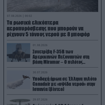
07.08.2026 | 00:02
Τα ρωσικά ελικόπτερα
αεροπυρόσβεσης που μπορούν να
ρίχνουν 5 τόνους νερού με 8 μποφόρ
01.08.2026
Συνετρίβη F-35B των
Αμερικανών Πεζοναυτών στη
βάση Miramar – Ο πιλότος
εκτινάχθηκε εγκαίρως
30.07.2026
Υποδοχή ήρωα σε Έλληνα πιλότο
Canadair με «αψίδα νερού» στην
Ισπανία (βίντεο)
29.07.2026