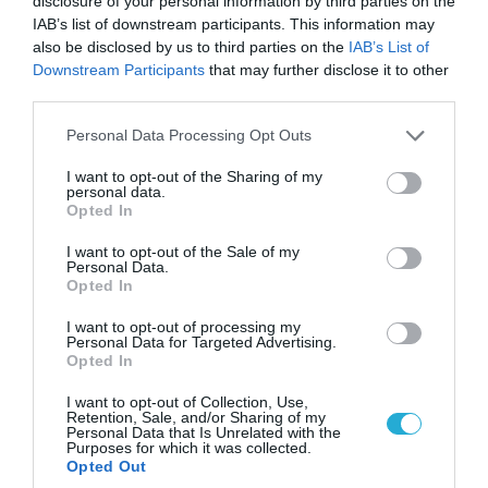
disclosure of your personal information by third parties on the
IAB’s list of downstream participants. This information may
also be disclosed by us to third parties on the
IAB’s List of
Downstream Participants
that may further disclose it to other
third parties.
Please note that this website/app uses one or more Google
Personal Data Processing Opt Outs
08.08.2026 | 09:02
services and may gather and store information including but
«Η απόλυτη τραγωδία»: Η «αιχμηρή» ανάρτηση
not limited to your visit or usage behaviour. You may click to
I want to opt-out of the Sharing of my
του Αρκά για τα τατουάζ (φωτο)
personal data.
grant or deny consent to Google and its third-party tags to
Opted In
use your data for below specified purposes in below Google
consent section.
I want to opt-out of the Sale of my
Personal Data.
Opted In
I want to opt-out of processing my
Personal Data for Targeted Advertising.
Opted In
I want to opt-out of Collection, Use,
Retention, Sale, and/or Sharing of my
Personal Data that Is Unrelated with the
Purposes for which it was collected.
Opted Out