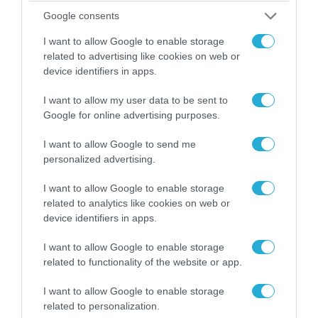
07.08.2026 | 20:02
Google consents
Ο Γιάννης Αλαφούζος «τέλειωσε» τον
I want to allow Google to enable storage
Κωνσταντίνο Ζούλα από τον ΣΚΑΪ – Ο λόγος της
related to advertising like cookies on web or
απομάκρυνσής του
device identifiers in apps.
I want to allow my user data to be sent to
Google for online advertising purposes.
I want to allow Google to send me
personalized advertising.
I want to allow Google to enable storage
related to analytics like cookies on web or
device identifiers in apps.
I want to allow Google to enable storage
related to functionality of the website or app.
06.08.2026 | 14:02
«Επιχείρηση ελεύθερα πεζοδρόμια» στην
I want to allow Google to enable storage
Αθήνα: Απομακρύνθηκαν παράνομα
related to personalization.
αντικείμενα από κοινόχρηστους χώρους