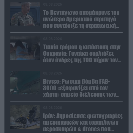
08.08.2026
Το Πεντάγωνο απομάκρυνε τον
ανώτερο Αμερικανό στρατηγό
που συντόνιζε τη στρατιωτική
βοήθεια προς την Ουκρανία
08.08.2026
Ταινία τρόμου η κατάσταση στην
Ουκρανία: Γυναίκα ουρλιάζει
όταν άνδρες της TCC πήραν τον
σύντροφό της (βίντεο)
08.08.2026
Βίντεο: Ρωσική βόμβα FAB-
3000 «εξαφανίζει από τον
χάρτη» σημείο διέλευσης των
ουκρανικών δυνάμεων στην
Ζαπορίζια
08.08.2026
Ιράν: Δημοσίευσε φωτογραφίες
αμερικανικών και ισραηλινών
αεροσκαφών & drones που