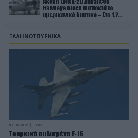
Ακόμα τρία E-2D Advanced
Hawkeye Block II αποκτά το
αμερικανικό Ναυτικό – Στο 1,2
δισ.δολάρια το κόστος
ΕΛΛΗΝΟΤΟΥΡΚΙΚΑ
07.08.2026 | 00:02
Τουρκικά οπλισμένα F-16