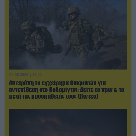
07.08.2026 | 19:02
Απετράπη το εγχείρημα Ουκρανών για
αντεπίθεση στο Κολομίγτσι: Δείτε το πριν & το
μετά της προσπάθειάς τους (βίντεο)