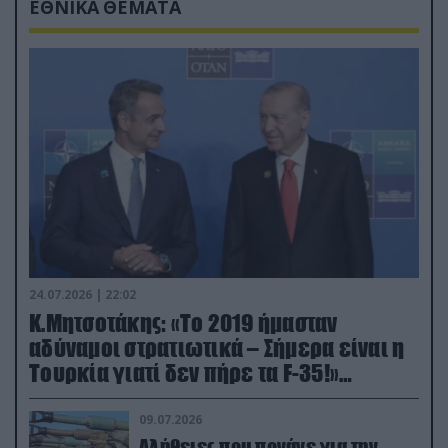
ΕΘΝΙΚΑ ΘΕΜΑΤΑ
24.07.2026 | 22:02
Κ.Μητσοτάκης: «Το 2019 ήμασταν
αδύναμοι στρατιωτικά – Σήμερα είναι η
Τουρκία γιατί δεν πήρε τα F-35!»
(βίντεο)
09.07.2026
Αλήθειες που πονάνε για την