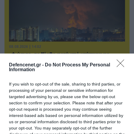
08.08.2026 | 14:02
«Φώτισε» το Κίεβο μετά από χτύπημα με
υπερηχητικό 3M22 Zircon: Σοκαρισμένος
Defencenet.gr -
Do Not Process My Personal
Ουκρανός κατέγραψε τη στιγμή (βίντεο)
Information
If you wish to opt-out of the sale, sharing to third parties, or
processing of your personal or sensitive information for
ΠΟΛΙΤΙΚΗ
targeted advertising by us, please use the below opt-out
section to confirm your selection. Please note that after your
opt-out request is processed you may continue seeing
interest-based ads based on personal information utilized by
us or personal information disclosed to third parties prior to
your opt-out. You may separately opt-out of the further