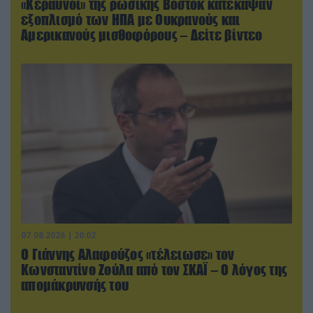
«Κεραυνοί» της ρωσικής Βοστόκ κατέκαψαν
εξοπλισμό των ΗΠΑ με Ουκρανούς και
Αμερικανούς μισθοφόρους – Δείτε βίντεο
07.08.2026 | 20:02
Ο Γιάννης Αλαφούζος «τέλειωσε» τον
Κωνσταντίνο Ζούλα από τον ΣΚΑΪ – Ο λόγος της
απομάκρυνσής του