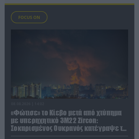
FOCUS ON
08.08.2026 | 14:02
«Φώτισε» το Κίεβο μετά από χτύπημα
με υπερηχητικό 3M22 Zircon:
Σοκαρισμένος Ουκρανός κατέγραψε τη
στιγμή (βίντεο)