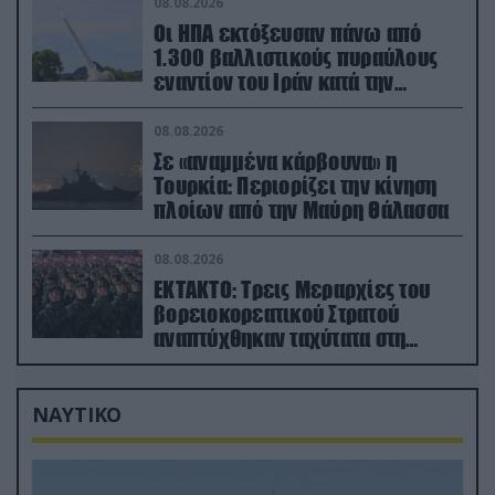
08.08.2026
Οι ΗΠΑ εκτόξευσαν πάνω από
1.300 βαλλιστικούς πυραύλους
εναντίον του Ιράν κατά την
διάρκεια του πολέμου
08.08.2026
Σε «αναμμένα κάρβουνα» η
Τουρκία: Περιορίζει την κίνηση
πλοίων από την Μαύρη Θάλασσα
08.08.2026
ΕΚΤΑΚΤΟ: Τρεις Μεραρχίες του
βορειοκορεατικού Στρατού
αναπτύχθηκαν ταχύτατα στη
Ρωσία
ΝΑΥΤΙΚΟ