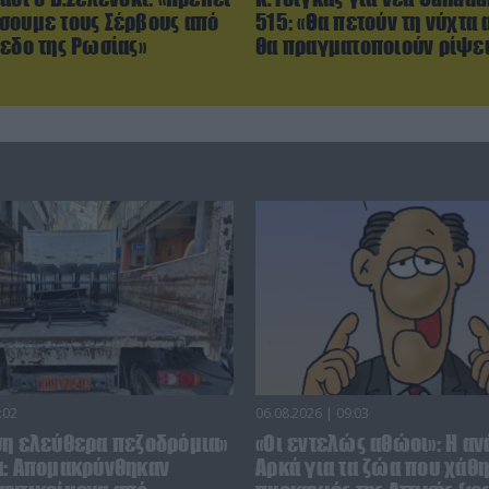
σουμε τους Σέρβους από
515: «Θα πετούν τη νύχτα 
πεδο της Ρωσίας»
θα πραγματοποιούν ρίψει
:02
06.08.2026 | 09:03
ση ελεύθερα πεζοδρόμια»
«Οι εντελώς αθώοι»: Η αν
α: Απομακρύνθηκαν
Αρκά για τα ζώα που χάθη