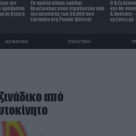
όχο τον
Τα πρώτα πλάνα ομάδας
Ο Β.Ζελέσν
ι κρύβονται
Βορειοκορεατών στρατιωτών από
και θα συνα
μένο βίντεο
την αποστολή των 30.000 που
Α.Βούτσιτς 
έφτασαν στη Ρωσία (βίντεο)
σχέσεις με
ΑΣΦΑΛΕΙΑ
ΠΟΛΙΤΙΚΗ
Υ
ζινάδικο από
υτοκίνητο