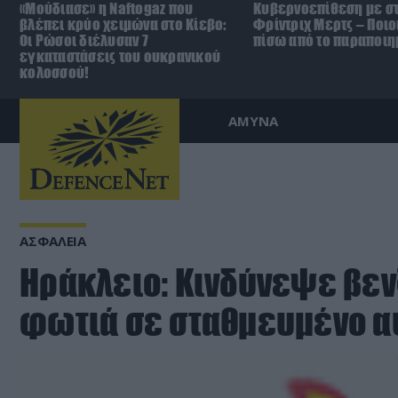
«Μούδιασε» η Naftogaz που
Κυβερνοεπίθεση με στ
βλέπει κρύο χειμώνα στο Κίεβο:
Φρίντριχ Μερτς – Ποιο
Οι Ρώσοι διέλυσαν 7
πίσω από το παραποιη
εγκαταστάσεις του ουκρανικού
κολοσσού!
ΑΜΥΝΑ
ΑΣΦΑΛΕΙΑ
Ηράκλειο: Κινδύνεψε βεν
φωτιά σε σταθμευμένο α