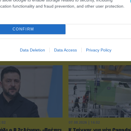
cation functionality and fraud prevention, and other user protection.
0:02
07.08.2026 | 16:02
CONFIRM
οπλισμένα F-16
Φορτηγό μεταφέρει πτερ
ησαν» με ελληνικά
ανεμογεννήτριας αλλά… τ
το Αιγαίο
δυσκολεύουν τα δένδρα! (
Data Deletion
Data Access
Privacy Policy
2:02
07.08.2026 | 16:02
άδι ο Β.Ζελένσκι: «Πρέπει
Κ.Τσίγκας για νέα Canada