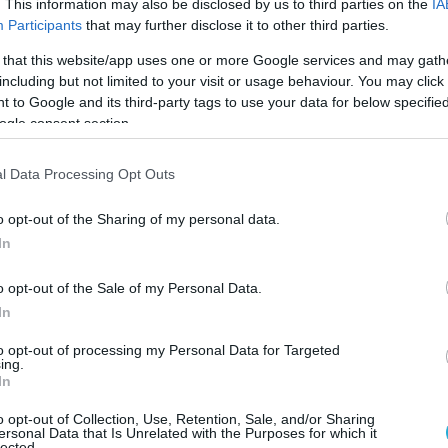
. This information may also be disclosed by us to third parties on the
IA
 defencenet.gr
Participants
that may further disclose it to other third parties.
 that this website/app uses one or more Google services and may gath
including but not limited to your visit or usage behaviour. You may click 
Ο ΑΡΘΡΟ
 to Google and its third-party tags to use your data for below specifi
ogle consent section.
l Data Processing Opt Outs
o opt-out of the Sharing of my personal data.
In
o opt-out of the Sale of my Personal Data.
In
to opt-out of processing my Personal Data for Targeted
ing.
In
o opt-out of Collection, Use, Retention, Sale, and/or Sharing
ersonal Data that Is Unrelated with the Purposes for which it
lected.