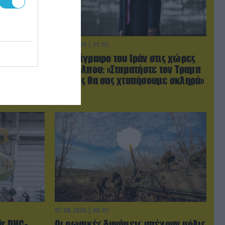
06.08.2026 | 21:02
ύγιο
Τελεσίγραφο του Ιράν στις χώρες
ο
του Κόλπου: «Σταματήστε τον Τραμπ
βίντεο)
αλλιώς θα σας χτυπήσουμε σκληρά»
07.08.2026 | 08:02
ir DHC-
Οι ρωσικές δυνάμεις απέχουν μόλις