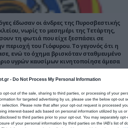
όγες έδωσαν οι άνδρες της Πυροσβεστικής
λείου, νωρίς το μεσημέρι της Τετάρτης,
σουν τη φωτιά που είχε ξεσπάσει σε
ν περιοχή του Γιόφυρου. Το γεγονός ότι η
σε, ενώ το όχημα βρισκόταν σταθμευμένο
ήριο υγρών καυσίμων κινητοποίησε άμεσα
t.gr -
Do Not Process My Personal Information
έξι άνδρες βρέθηκαν στο σημείο και
έγξουν την φωτιά πριν αυτή απειλήσει το
to opt-out of the sale, sharing to third parties, or processing of your per
φωτιά σβήστηκε έγκαιρα χωρίς να
formation for targeted advertising by us, please use the below opt-out s
 εγκαταστάσεις του πρατηρίου. Το ανακριτικό
r selection. Please note that after your opt-out request is processed y
eing interest-based ads based on personal information utilized by us or
βεστικής θα αναλάβει να ρίξει φως στην
disclosed to third parties prior to your opt-out. You may separately opt-
losure of your personal information by third parties on the IAB’s list of