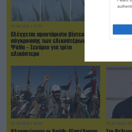
authenti
07.08.2026 | 01:02
07.08.2026 | 0
Ελέγχεται αμοντάριστο βίντεο της
Τουρκικά 
σύγκρουσης των ελικοπτέρων στην
«συνεπλάκ
Ψάθα – Σενάριο για τρίτο
μαχητικά σ
ελικόπτερο
07.08.2026 | 08:02
07.08.2026 | 0
Κλιμακώνουν οι Χούθι: Eξαπέλυσαν
Στο Βελιγρ