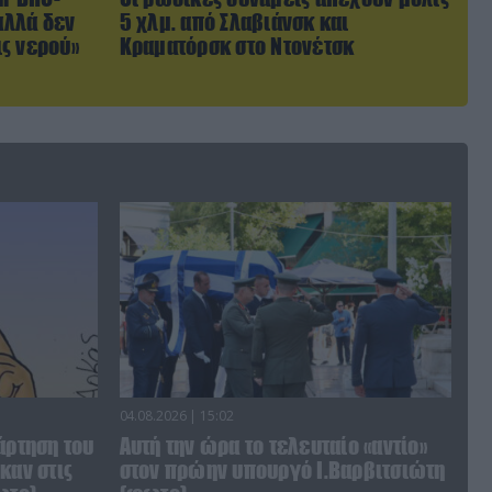
αλλά δεν
5 χλμ. από Σλαβιάνσκ και
ς νερού»
Κραματόρσκ στο Ντονέτσκ
04.08.2026 | 15:02
άρτηση του
Αυτή την ώρα το τελευταίο «αντίο»
καν στις
στον πρώην υπουργό Ι.Βαρβιτσιώτη