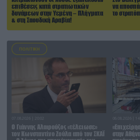
επιθέσεις κατά στρατιωτικών
να αποσπά
δυνάμεων στην Υεμένη – Πλήγματα
το στρατό
& στη Σαουδική Αραβία!
ΠΟΛΙΤΙΚΗ
07.08.2026 | 20:02
06.08.2026 | 14
Ο Γιάννης Αλαφούζος «τέλειωσε»
«Επιχείρη
τον Κωνσταντίνο Ζούλα από τον ΣΚΑΪ
στην Αθήν