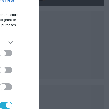
B’s List of
της απομάκρυνσής του
er and store
to grant or
ed purposes