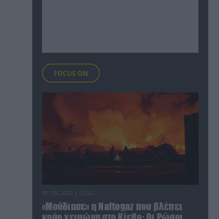
FOCUS ON
07.08.2026 | 23:02
«Μούδιασε» η Naftogaz που βλέπει
κρύο χειμώνα στο Κίεβο: Οι Ρώσοι