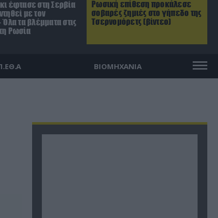
Ρωσική επίθεση προκάλεσε
σκι έφτασε στη Σερβία
σοβαρές ζημιές στο γήπεδο της
ντηθεί με τον
Τσερνομόρετς (βίντεο)
– Όλα τα βλέμματα στις
 τη Ρωσία
Π.ΕΘ.Α
ΒΙΟΜΗΧΑΝΙΑ