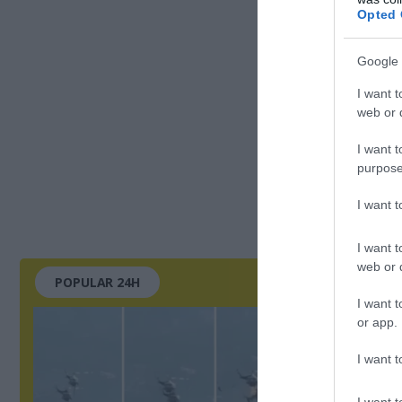
Opted 
Google 
I want t
web or d
I want t
purpose
I want 
I want t
web or d
POPULAR 24H
I want t
or app.
I want t
I want t