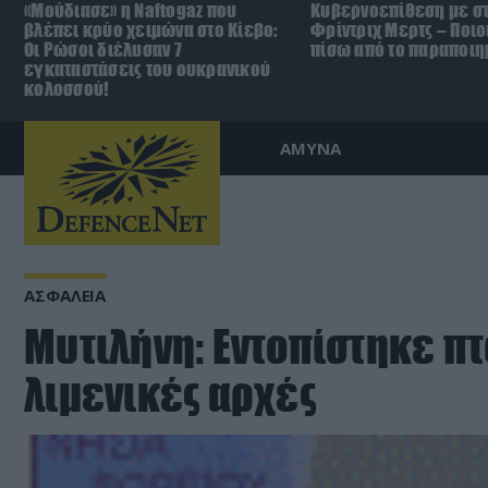
«Μούδιασε» η Naftogaz που
Κυβερνοεπίθεση με στ
βλέπει κρύο χειμώνα στο Κίεβο:
Φρίντριχ Μερτς – Ποιο
Οι Ρώσοι διέλυσαν 7
πίσω από το παραποιη
εγκαταστάσεις του ουκρανικού
κολοσσού!
ΑΜΥΝΑ
ΑΣΦΑΛΕΙΑ
Μυτιλήνη: Εντοπίστηκε πτ
λιμενικές αρχές