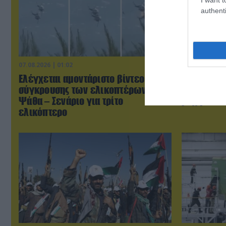
authenti
07.08.2026 | 01:02
07.08.2026 | 0
Ελέγχεται αμοντάριστο βίντεο της
Τουρκικά 
σύγκρουσης των ελικοπτέρων στην
«συνεπλάκ
Ψάθα – Σενάριο για τρίτο
μαχητικά σ
ελικόπτερο