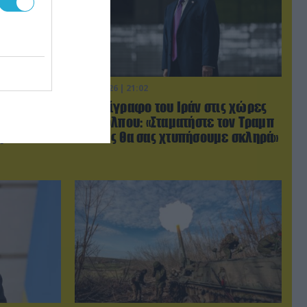
06.08.2026 | 21:02
ύγιο
Τελεσίγραφο του Ιράν στις χώρες
ο
του Κόλπου: «Σταματήστε τον Τραμπ
βίντεο)
αλλιώς θα σας χτυπήσουμε σκληρά»