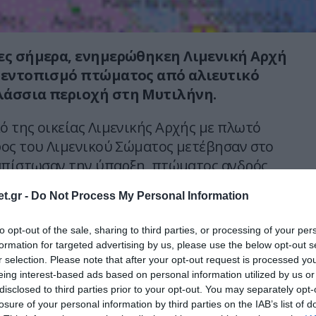
ες σήμερα, ενημερώθηκεη Λιμενική Αρχή
 εντοπισμό πτώματος από αλιευτικό
λάσσια περιοχή στη Μυτιλήνη.
 της οικείας Λιμενικής Αρχής με πλωτό
ος του Λιμενικού Σώματος μετέβησαν στο
απίστωσαν την ύπαρξη, πτώματος ανδρός
ν στοιχείων σε προχωρημένη σήψη, το οποίο
t.gr -
Do Not Process My Personal Information
ν.
to opt-out of the sale, sharing to third parties, or processing of your per
θηκε στην Ιατροδικαστική Υπηρεσία του
formation for targeted advertising by us, please use the below opt-out s
είου Μυτιλήνης Βοστάνειο για τη διενέργεια
r selection. Please note that after your opt-out request is processed y
ροτομής.
eing interest-based ads based on personal information utilized by us or
disclosed to third parties prior to your opt-out. You may separately opt-
losure of your personal information by third parties on the IAB’s list of
νεργείται από το Κεντρικό Λιμεναρχείο