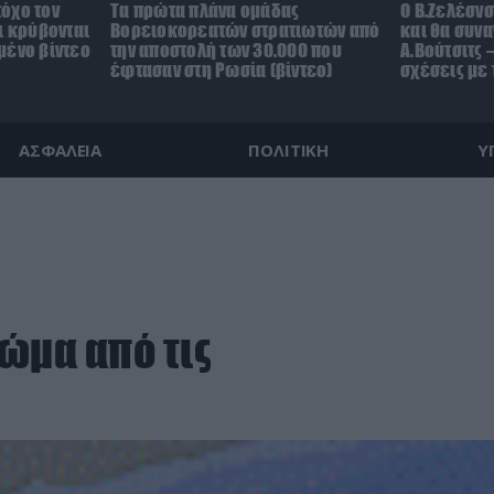
όχο τον
Τα πρώτα πλάνα ομάδας
Ο Β.Ζελέσν
ι κρύβονται
Βορειοκορεατών στρατιωτών από
και θα συνα
μένο βίντεο
την αποστολή των 30.000 που
Α.Βούτσιτς 
έφτασαν στη Ρωσία (βίντεο)
σχέσεις με
ΑΣΦΑΛΕΙΑ
ΠΟΛΙΤΙΚΗ
Υ
ώμα από τις