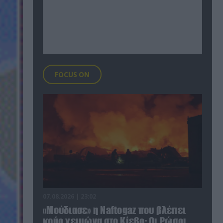
FOCUS ON
07.08.2026 | 23:02
«Μούδιασε» η Naftogaz που βλέπει
κρύο χειμώνα στο Κίεβο: Οι Ρώσοι