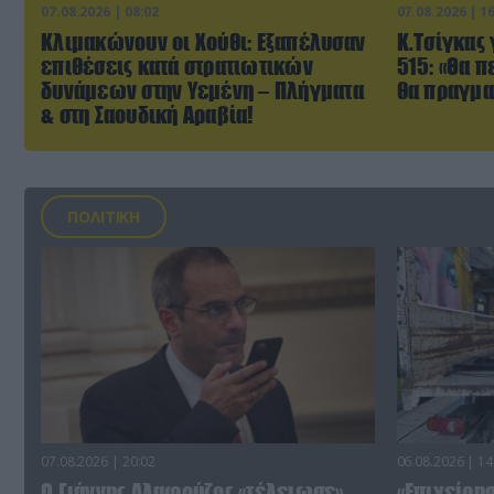
07.08.2026 | 08:02
07.08.2026 | 1
Κλιμακώνουν οι Χούθι: Eξαπέλυσαν
Κ.Τσίγκας 
επιθέσεις κατά στρατιωτικών
515: «Θα π
δυνάμεων στην Υεμένη – Πλήγματα
θα πραγμα
& στη Σαουδική Αραβία!
ΠΟΛΙΤΙΚΗ
07.08.2026 | 20:02
06.08.2026 | 14
Ο Γιάννης Αλαφούζος «τέλειωσε»
«Επιχείρη