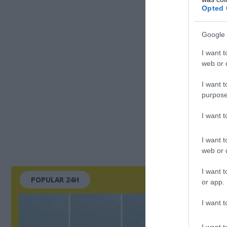
Opted 
Google 
I want t
web or d
I want t
purpose
I want 
I want t
web or d
I want t
POPULAR 24H
or app.
I want t
I want t