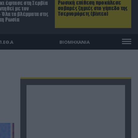
Ρωσική επίθεση προκάλεσε
σκι έφτασε στη Σερβία
σοβαρές ζημιές στο γήπεδο της
ντηθεί με τον
Τσερνομόρετς (βίντεο)
– Όλα τα βλέμματα στις
 τη Ρωσία
Π.ΕΘ.Α
ΒΙΟΜΗΧΑΝΙΑ