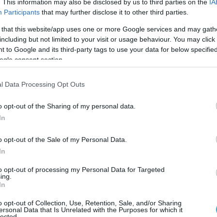
. This information may also be disclosed by us to third parties on the
IA
Participants
that may further disclose it to other third parties.
 defencenet.gr
 that this website/app uses one or more Google services and may gath
including but not limited to your visit or usage behaviour. You may click 
 to Google and its third-party tags to use your data for below specifi
ogle consent section.
Ο ΑΡΘΡΟ
l Data Processing Opt Outs
o opt-out of the Sharing of my personal data.
In
o opt-out of the Sale of my Personal Data.
In
to opt-out of processing my Personal Data for Targeted
ing.
In
o opt-out of Collection, Use, Retention, Sale, and/or Sharing
ersonal Data that Is Unrelated with the Purposes for which it
lected.