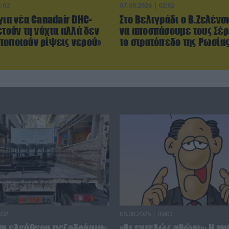
6:02
07.08.2026 | 02:02
για νέα Canadair DHC-
Στο Βελιγράδι ο Β.Ζελένσ
ετούν τη νύχτα αλλά δεν
να αποσπάσουμε τους Σέ
τοποιούν ρίψεις νερού»
το στρατόπεδο της Ρωσίας
:02
06.08.2026 | 09:03
ση ελεύθερα πεζοδρόμια»
«Οι εντελώς αθώοι»: Η αν