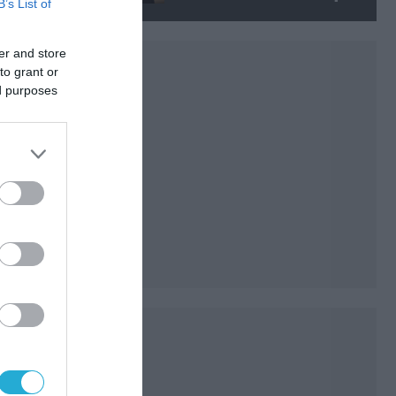
B’s List of
της απομάκρυνσής του
er and store
to grant or
ed purposes