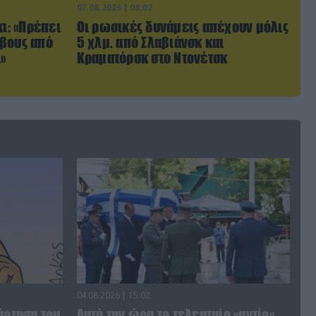
07.08.2026 | 08:02
κι: «Πρέπει
Οι ρωσικές δυνάμεις απέχουν μόλις
ρβους από
5 χλμ. από Σλαβιάνσκ και
»
Κραματόρσκ στο Ντονέτσκ
04.08.2026 | 15:02
άρτηση του
Αυτή την ώρα το τελευταίο «αντίο»