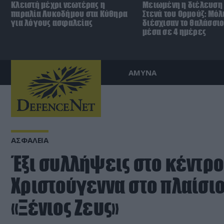
Κλειστή μέχρι νεωτέρας η
Μειωμένη η διέλευση 
παραλία Λυκοδήμου στα Κύθηρα
Στενά του Ορμούζ: Μόλ
για λόγους ασφαλείας
διέσχισαν το θαλάσσι
μέσα σε 4 ημέρες
ΑΜΥΝΑ
ΑΣΦΑΛΕΙΑ
Έξι συλλήψεις στο κέντρο
Χριστούγεννα στο πλαίσιο
«Ξένιος Ζευς»