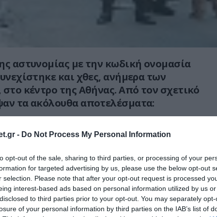
ης αστυνομίας με την κωδική ονομασία
συνεχίστηκε και χθες, ανήμερα των
 στο κέντρο της Αθήνας. Από τον σχετικό
ψαν τα ακόλουθα αποτελέσματα:
3 αλλοδαποί σε Υπηρεσίες της Γενικής
t.gr -
Do Not Process My Personal Information
ύθυνσης Αττικής και
to opt-out of the sale, sharing to third parties, or processing of your per
έξι αλλοδαποί, γιατί δεν πληρούσαν τις
formation for targeted advertising by us, please use the below opt-out s
θέσεις παραμονής στη χώρα.
r selection. Please note that after your opt-out request is processed y
eing interest-based ads based on personal information utilized by us or
 defencenet.gr
disclosed to third parties prior to your opt-out. You may separately opt-
losure of your personal information by third parties on the IAB’s list of