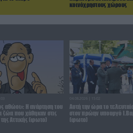
κοινόχρηστους χώρους
:03
04.08.2026 | 15:02
ς αθώοι»: Η ανάρτηση του
Αυτή την ώρα το τελευταίο
α ζώα που χάθηκαν στις
στον πρώην υπουργό Ι.Βα
της Αττικής (φωτο)
(φωτο)