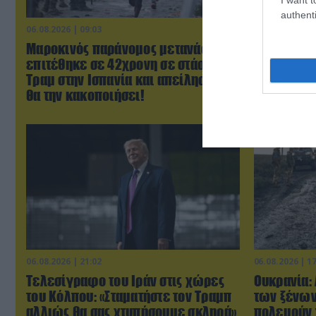
authenti
06.08.2026 | 09:03
06.08.2026 | 0
Μαροκινός παράνομος μετανάστης
ΗΠΑ: Το τε
επιτέθηκε σε 42χρονη σε στάση
μητέρας σ
Τραμ στην Ισπανία και απείλησε ότι
πριν από 
θα την κακοποιήσει!
παιδιών τ
06.08.2026 | 21:02
06.08.2026 | 1
Τελεσίγραφο του Ιράν στις χώρες
Ουκρανία:
του Κόλπου: «Σταματήστε τον Τραμπ
των ξένων
αλλιώς θα σας χτυπήσουμε σκληρά»
πολεμούν 