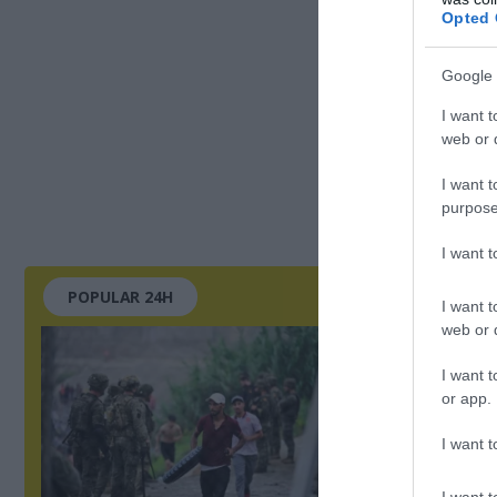
Opted 
Google 
I want t
web or d
I want t
purpose
I want 
POPULAR 24H
I want t
web or d
I want t
or app.
I want t
I want t