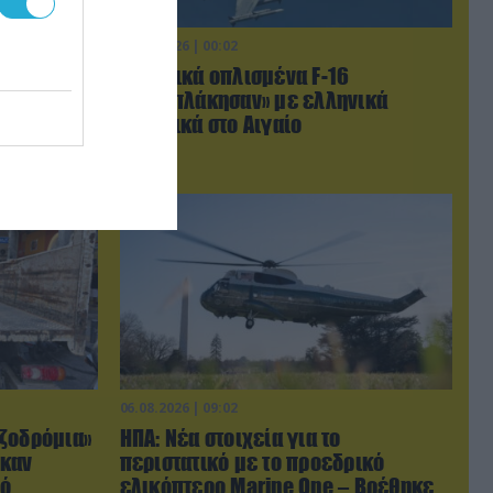
07.08.2026 | 00:02
ντεο της
Τουρκικά οπλισμένα F-16
έρων στην
«συνεπλάκησαν» με ελληνικά
μαχητικά στο Αιγαίο
06.08.2026 | 09:02
ζοδρόμια»
ΗΠΑ: Nέα στοιχεία για το
ηκαν
περιστατικό με το προεδρικό
πό
ελικόπτερο Marine One – Βρέθηκε