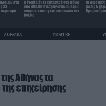
πλοίων στα
Η Ρωσία έχει καταστρέψει πάνω
Οι ρωσικές
ις 33
από 400.000 τετραγωνικά μέτρα
μόλις 5 χλμ
ο πέρασμα
ουκρανικών εγκαταστάσεων τον
Κραματόρσκ
Ιούλιο
ΑΣΦΑΛΕΙΑ
ΠΟΛΙΤΙΚΗ
Υ
 της Αθήνας τα
 της επιχείρησης