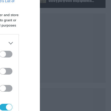
υπογράψουν συμφωνία
B’s List of
αμοιβαίας άμυνας
er and store
to grant or
ed purposes