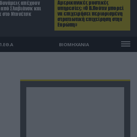
Αμερικανικές μυστικές
 δυνάμεις απέχουν
υπηρεσίες: «Ο Β.Πούτιν μπορεί
. από Σλαβιάνσκ και
να επιχειρήσει περιορισμένη
 στο Ντονέτσκ
στρατιωτική επιχείρηση στην
Ευρώπη»
Π.ΕΘ.Α
ΒΙΟΜΗΧΑΝΙΑ