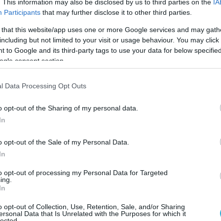
. This information may also be disclosed by us to third parties on the
IA
Ο ΑΡΘΡΟ
Participants
that may further disclose it to other third parties.
 that this website/app uses one or more Google services and may gath
including but not limited to your visit or usage behaviour. You may click 
 to Google and its third-party tags to use your data for below specifi
ogle consent section.
l Data Processing Opt Outs
o opt-out of the Sharing of my personal data.
In
o opt-out of the Sale of my Personal Data.
In
to opt-out of processing my Personal Data for Targeted
ing.
In
o opt-out of Collection, Use, Retention, Sale, and/or Sharing
ersonal Data that Is Unrelated with the Purposes for which it
lected.