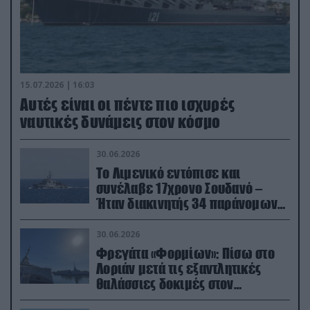
15.07.2026 | 16:03
Aυτές είναι οι πέντε πιο ισχυρές
ναυτικές δυνάμεις στον κόσμο
30.06.2026
Το Λιμενικό εντόπισε και
συνέλαβε 17χρονο Σουδανό –
Ήταν διακινητής 34 παράνομων
μεταναστών
30.06.2026
Φρεγάτα «Φορμίων»: Πίσω στο
Λοριάν μετά τις εξαντλητικές
θαλάσσιες δοκιμές στον
απαιτητικό Βισκαϊκό