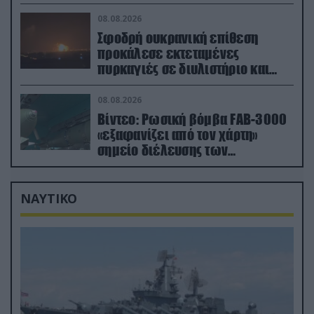
κατέγραψε τη στιγμή (βίντεο)
08.08.2026
Σφοδρή ουκρανική επίθεση
προκάλεσε εκτεταμένες
πυρκαγιές σε διυλιστήριο και
υποδομές της ρωσικής Rosneft
(βίντεο)
08.08.2026
Βίντεο: Ρωσική βόμβα FAB-3000
«εξαφανίζει από τον χάρτη»
σημείο διέλευσης των
ουκρανικών δυνάμεων στην
Ζαπορίζια
ΝΑΥΤΙΚΟ