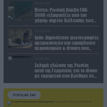
08.08.2026
Βίντεο: Ρωσική βόμβα FAB-
3000 «εξαφανίζει από τον
χάρτη» σημείο διέλευσης των
ουκρανικών δυνάμεων στην
Ζαπορίζια
08.08.2026
Ιράν: Δημοσίευσε φωτογραφίες
αμερικανικών και ισραηλινών
αεροσκαφών & drones που
καταρρίφθηκαν
08.08.2026
Σκληρή γλώσσα της Ρωσίας
κατά της Γερμανίας για το drone
με εκρηκτικά που βρέθηκε σε
αεροδρόμιο της Λειψίας
POPULAR 24H