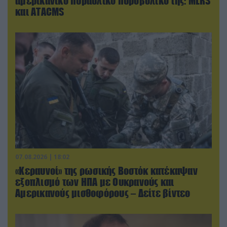
αμερικανικό πυραυλικό πυροβολικό της: MLRS
και ΑΤΑCMS
07.08.2026 | 18:02
«Κεραυνοί» της ρωσικής Βοστόκ κατέκαψαν
εξοπλισμό των ΗΠΑ με Ουκρανούς και
Αμερικανούς μισθοφόρους – Δείτε βίντεο