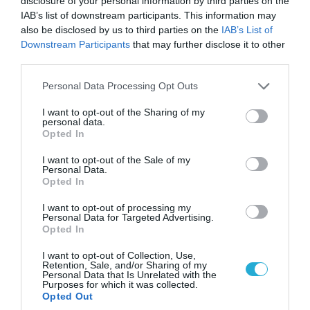
disclosure of your personal information by third parties on the
IAB’s list of downstream participants. This information may
also be disclosed by us to third parties on the
IAB’s List of
Downstream Participants
that may further disclose it to other
third parties.
Please note that this website/app uses one or more Google
Personal Data Processing Opt Outs
services and may gather and store information including but
not limited to your visit or usage behaviour. You may click to
I want to opt-out of the Sharing of my
personal data.
grant or deny consent to Google and its third-party tags to
Opted In
use your data for below specified purposes in below Google
consent section.
I want to opt-out of the Sale of my
Personal Data.
06.08.2026 | 14:02
Opted In
«Επιχείρηση ελεύθερα πεζοδρόμια» στην
I want to opt-out of processing my
Αθήνα: Απομακρύνθηκαν παράνομα
Personal Data for Targeted Advertising.
αντικείμενα από κοινόχρηστους χώρους
Opted In
I want to opt-out of Collection, Use,
Retention, Sale, and/or Sharing of my
Personal Data that Is Unrelated with the
Purposes for which it was collected.
Opted Out