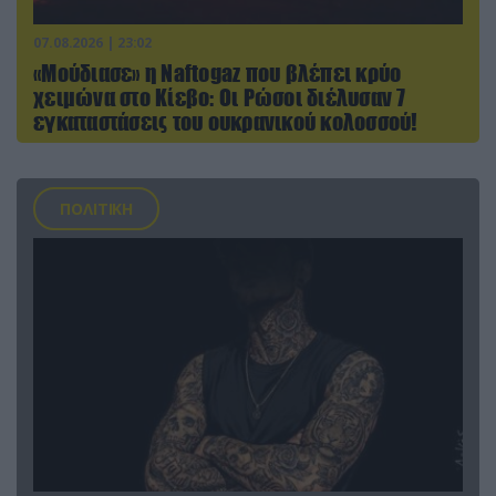
07.08.2026 | 23:02
«Μούδιασε» η Naftogaz που βλέπει κρύο
χειμώνα στο Κίεβο: Οι Ρώσοι διέλυσαν 7
εγκαταστάσεις του ουκρανικού κολοσσού!
ΠΟΛΙΤΙΚΗ