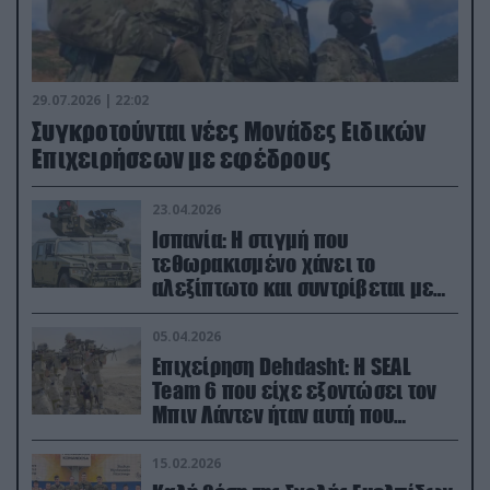
29.07.2026 | 22:02
Συγκροτούνται νέες Μονάδες Ειδικών
Επιχειρήσεων με εφέδρους
23.04.2026
Ισπανία: Η στιγμή που
τεθωρακισμένο χάνει το
αλεξίπτωτο και συντρίβεται με
ορμή στο έδαφος (βίντεο)
05.04.2026
Επιχείρηση Dehdasht: Η SEAL
Team 6 που είχε εξοντώσει τον
Μπιν Λάντεν ήταν αυτή που
διέσωσε τον πιλότο του F-15
15.02.2026