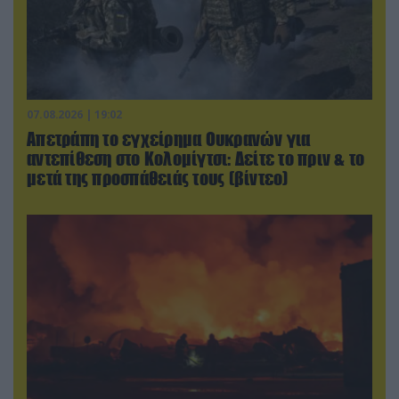
07.08.2026 | 19:02
Απετράπη το εγχείρημα Ουκρανών για
αντεπίθεση στο Κολομίγτσι: Δείτε το πριν & το
μετά της προσπάθειάς τους (βίντεο)