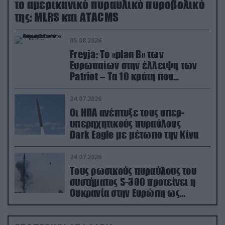
το αμερικανικό πυραυλικό πυροβολικό
της: MLRS και ΑΤΑCMS
05.08.2026
Freyja: Το «plan Β» των
Ευρωπαίων στην έλλειψη των
Patriot – Τα 10 κράτη που
συμμετέχουν στο δίκτυο
συνεργασίας
24.07.2026
Οι ΗΠΑ ανέπτυξε τους υπερ-
υπερηχητικούς πυραύλους
Dark Eagle με μέτωπο την Κίνα
24.07.2026
Τους ρωσικούς πυραύλους του
συστήματος S-300 προτείνει η
Ουκρανία στην Ευρώπη ως
αντιβαλλιστικό σύστημα