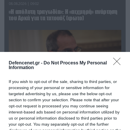
08.08.2026 | 09:02
«Η απόλυτη τραγωδία»: Η «αιχμηρή» ανάρτηση
του Αρκά για τα τατουάζ (φωτο)
Defencenet.gr -
Do Not Process My Personal
Information
If you wish to opt-out of the sale, sharing to third parties, or
processing of your personal or sensitive information for
targeted advertising by us, please use the below opt-out
section to confirm your selection. Please note that after your
07.08.2026 | 20:02
opt-out request is processed you may continue seeing
Ο Γιάννης Αλαφούζος «τέλειωσε» τον
interest-based ads based on personal information utilized by
Κωνσταντίνο Ζούλα από τον ΣΚΑΪ – Ο λόγος της
us or personal information disclosed to third parties prior to
απομάκρυνσής του
your opt-out. You may separately opt-out of the further