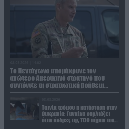
08.08.2026 | 14:02
Το Πεντάγωνο απομάκρυνε τον
ανώτερο Αμερικανό στρατηγό που
συντόνιζε τη στρατιωτική βοήθεια
προς την Ουκρανία
08.08.2026
Ταινία τρόμου η κατάσταση στην
Ουκρανία: Γυναίκα ουρλιάζει
όταν άνδρες της TCC πήραν τον
σύντροφό της (βίντεο)