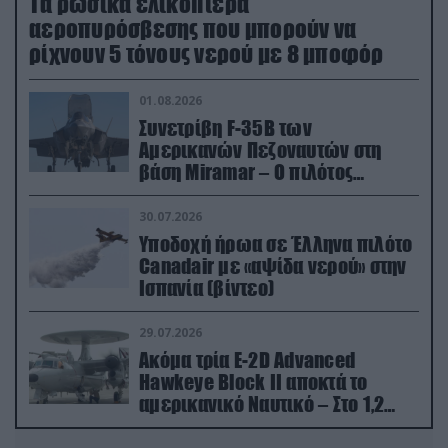
Τα ρωσικά ελικόπτερα
αεροπυρόσβεσης που μπορούν να
ρίχνουν 5 τόνους νερού με 8 μποφόρ
01.08.2026
Συνετρίβη F-35B των
Αμερικανών Πεζοναυτών στη
βάση Miramar – Ο πιλότος
εκτινάχθηκε εγκαίρως
30.07.2026
Υποδοχή ήρωα σε Έλληνα πιλότο
Canadair με «αψίδα νερού» στην
Ισπανία (βίντεο)
29.07.2026
Ακόμα τρία E-2D Advanced
Hawkeye Block II αποκτά το
αμερικανικό Ναυτικό – Στο 1,2
δισ.δολάρια το κόστος