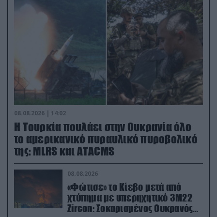
08.08.2026 | 14:02
Η Τουρκία πουλάει στην Ουκρανία όλο
το αμερικανικό πυραυλικό πυροβολικό
της: MLRS και ΑΤΑCMS
08.08.2026
«Φώτισε» το Κίεβο μετά από
χτύπημα με υπερηχητικό 3M22
Zircon: Σοκαρισμένος Ουκρανός