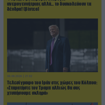
ανεμογεννήτριας αλλά… το δυσκολεύουν τα
δένδρα! (βίντεο)
06.08.2026 | 21:02
Τελεσίγραφο του Ιράν στις χώρες του Κόλπου:
«Σταματήστε τον Τραμπ αλλιώς θα σας
χτυπήσουμε σκληρά»