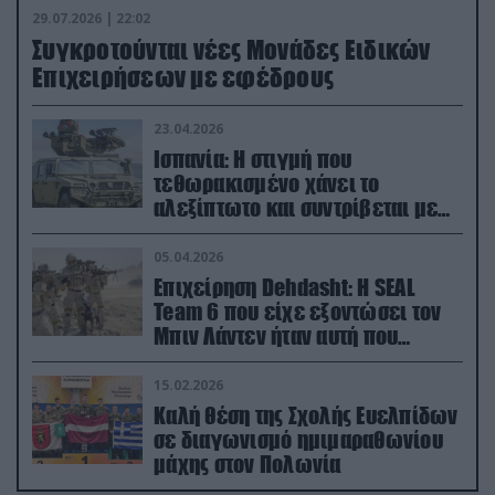
29.07.2026 | 22:02
Συγκροτούνται νέες Μονάδες Ειδικών
Επιχειρήσεων με εφέδρους
23.04.2026
Ισπανία: Η στιγμή που
τεθωρακισμένο χάνει το
αλεξίπτωτο και συντρίβεται με
ορμή στο έδαφος (βίντεο)
05.04.2026
Επιχείρηση Dehdasht: Η SEAL
Team 6 που είχε εξοντώσει τον
Μπιν Λάντεν ήταν αυτή που
διέσωσε τον πιλότο του F-15
15.02.2026
Καλή θέση της Σχολής Ευελπίδων
σε διαγωνισμό ημιμαραθωνίου
μάχης στον Πολωνία