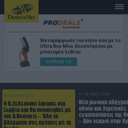
Μεταμόρφωσε τον κήπο σου με το
Ultra Box Μίνι Αλυσοπρίονο με
μπαταρία λιθίου
ΑΓΟΡΑΣΕ ΤΟ
07.08.2026 | 22:02
07.08.2026 | 22:02
Νέα ρωσικά πλήγματ
Ο Β.Ζελέσνσκι έφτασε στη
πλοία και λιμενικές
Σερβία και θα συναντηθεί με
εγκαταστάσεις της Ο
τον Α.Βούτσιτς – Όλα τα
– Δύο νεκροί στην Κ
βλέμματα στις σχέσεις με τη