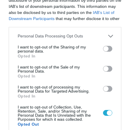
disclosure of your personal information by third parties on the
ρίψεις νερού»
IAB’s list of downstream participants. This information may
also be disclosed by us to third parties on the
IAB’s List of
Downstream Participants
that may further disclose it to other
third parties.
ΠΟΛΙΤΙΚΗ
Please note that this website/app uses one or more Google
Personal Data Processing Opt Outs
services and may gather and store information including but
not limited to your visit or usage behaviour. You may click to
I want to opt-out of the Sharing of my
personal data.
grant or deny consent to Google and its third-party tags to
Opted In
use your data for below specified purposes in below Google
consent section.
I want to opt-out of the Sale of my
Personal Data.
Opted In
I want to opt-out of processing my
Personal Data for Targeted Advertising.
Opted In
07.08.2026 | 20:02
I want to opt-out of Collection, Use,
Retention, Sale, and/or Sharing of my
Ο Γιάννης Αλαφούζος «τέλειωσε» τον
Personal Data that Is Unrelated with the
Κωνσταντίνο Ζούλα από τον ΣΚΑΪ – Ο λόγος της
Purposes for which it was collected.
Opted Out
απομάκρυνσής του