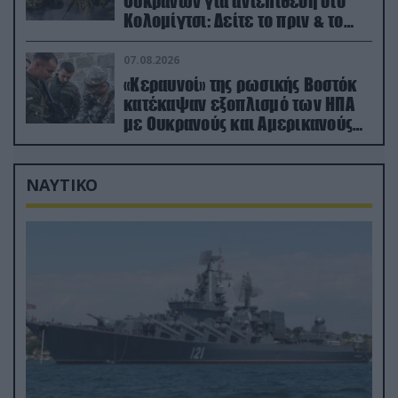
Ουκρανών για αντεπίθεση στο
Κολομίγτσι: Δείτε το πριν & το
μετά της προσπάθειάς τους
(βίντεο)
07.08.2026
«Κεραυνοί» της ρωσικής Βοστόκ
κατέκαψαν εξοπλισμό των ΗΠΑ
με Ουκρανούς και Αμερικανούς
μισθοφόρους – Δείτε βίντεο
ΝΑΥΤΙΚΟ