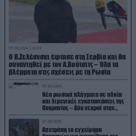
07.08.2026 | 22:02
Ο Β.Ζελέσνσκι έφτασε στη Σερβία και θα
συναντηθεί με τον Α.Βούτσιτς – Όλα τα
βλέμματα στις σχέσεις με τη Ρωσία
07.08.2026
Νέα ρωσικά πλήγματα σε πλοία
και λιμενικές εγκαταστάσεις της
Ουκρανίας – Δύο νεκροί στην
Κριμαία
07.08.2026
Απετράπη το εγχείρημα