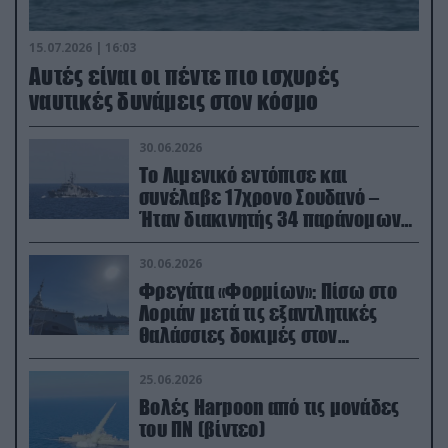
15.07.2026 | 16:03
Aυτές είναι οι πέντε πιο ισχυρές
ναυτικές δυνάμεις στον κόσμο
30.06.2026
Το Λιμενικό εντόπισε και
συνέλαβε 17χρονο Σουδανό –
Ήταν διακινητής 34 παράνομων
μεταναστών
30.06.2026
Φρεγάτα «Φορμίων»: Πίσω στο
Λοριάν μετά τις εξαντλητικές
θαλάσσιες δοκιμές στον
απαιτητικό Βισκαϊκό
25.06.2026
Βολές Harpoon από τις μονάδες
του ΠΝ (βίντεο)