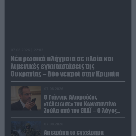
07.08.2026 | 22:02
Νέα ρωσικά πλήγματα σε πλοία και
λιμενικές εγκαταστάσεις της
Ουκρανίας – Δύο νεκροί στην Κριμαία
07.08.2026
Ο Γιάννης Αλαφούζος
«τέλειωσε» τον Κωνσταντίνο
Ζούλα από τον ΣΚΑΪ – Ο λόγος
της απομάκρυνσής του
07.08.2026
Απετράπη το εγχείρημα