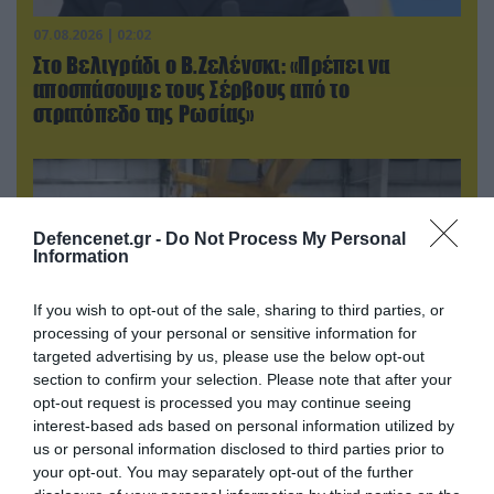
07.08.2026 | 02:02
Στο Βελιγράδι ο Β.Ζελένσκι: «Πρέπει να
αποσπάσουμε τους Σέρβους από το
στρατόπεδο της Ρωσίας»
Defencenet.gr -
Do Not Process My Personal
Information
If you wish to opt-out of the sale, sharing to third parties, or
processing of your personal or sensitive information for
targeted advertising by us, please use the below opt-out
section to confirm your selection. Please note that after your
opt-out request is processed you may continue seeing
interest-based ads based on personal information utilized by
07.08.2026 | 16:02
us or personal information disclosed to third parties prior to
Κ.Τσίγκας για νέα Canadair DHC-515: «Θα
your opt-out. You may separately opt-out of the further
πετούν τη νύχτα αλλά δεν θα πραγματοποιούν