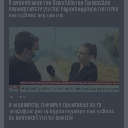
Η ανακοίνωση του Πανελλήνιου Σωματείου
Πυροσβεστών για την δημοσιογράφο του OPEN
που γέλασε στη φωτιά
04.08.2026 | 12:02
O διευθυντής του OPEN προσπαθεί να τα
«μαζέψει» για τη δημοσιογράφο που γέλασε
σε ρεπορτάζ για τις φωτιές