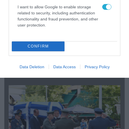
I want to allow Google to enable storage
related to security, including authentication
functionality and fraud prevention, and other
user protection.
CONFIRM
06.08.2026 | 09:03
«Οι εντελώς αθώοι»: Η ανάρτηση του Αρκά για
τα ζώα που χάθηκαν στις πυρκαγιές της
Data Deletion
Data Access
Privacy Policy
Αττικής (φωτο)