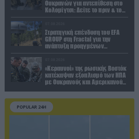
Ουκρανών για αντεπίθεση στο
Κολομίγτσι: Δείτε το πριν & το
μετά της προσπάθειάς τους
(βίντεο)
07.08.2026
Στρατηγική επένδυση του EFA
GROUP στη Fractal για την
ανάπτυξη προηγμένων
αμυντικών τεχνολογιών σε
Ελλάδα και Κύπρο
07.08.2026
«Κεραυνοί» της ρωσικής Βοστόκ
κατέκαψαν εξοπλισμό των ΗΠΑ
με Ουκρανούς και Αμερικανούς
μισθοφόρους – Δείτε βίντεο
POPULAR 24H