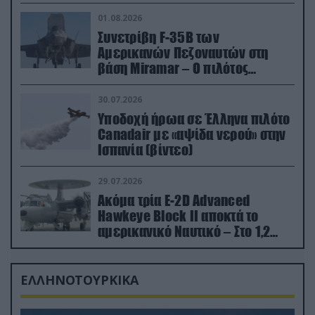
01.08.2026
Συνετρίβη F-35B των
Αμερικανών Πεζοναυτών στη
βάση Miramar – Ο πιλότος
εκτινάχθηκε εγκαίρως
30.07.2026
Υποδοχή ήρωα σε Έλληνα πιλότο
Canadair με «αψίδα νερού» στην
Ισπανία (βίντεο)
29.07.2026
Ακόμα τρία E-2D Advanced
Hawkeye Block II αποκτά το
αμερικανικό Ναυτικό – Στο 1,2
δισ.δολάρια το κόστος
ΕΛΛΗΝΟΤΟΥΡΚΙΚΑ