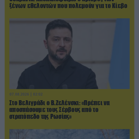
ξένων εθελοντών που πολεμούν για το Κίεβο
07.08.2026 | 02:02
Στο Βελιγράδι ο Β.Ζελένσκι: «Πρέπει να
αποσπάσουμε τους Σέρβους από το
στρατόπεδο της Ρωσίας»