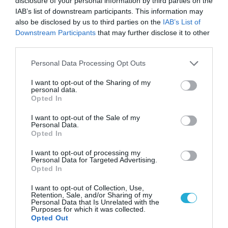
disclosure of your personal information by third parties on the
IAB’s list of downstream participants. This information may
also be disclosed by us to third parties on the
IAB’s List of
Downstream Participants
that may further disclose it to other
06.08.2026 | 14:02
third parties.
«Επιχείρηση ελεύθερα πεζοδρόμια» στην
Please note that this website/app uses one or more Google
Αθήνα: Απομακρύνθηκαν παράνομα
Personal Data Processing Opt Outs
services and may gather and store information including but
αντικείμενα από κοινόχρηστους χώρους
not limited to your visit or usage behaviour. You may click to
I want to opt-out of the Sharing of my
personal data.
grant or deny consent to Google and its third-party tags to
Opted In
use your data for below specified purposes in below Google
consent section.
I want to opt-out of the Sale of my
Personal Data.
Opted In
I want to opt-out of processing my
Personal Data for Targeted Advertising.
Opted In
I want to opt-out of Collection, Use,
Retention, Sale, and/or Sharing of my
Personal Data that Is Unrelated with the
Purposes for which it was collected.
Opted Out
06.08.2026 | 09:03