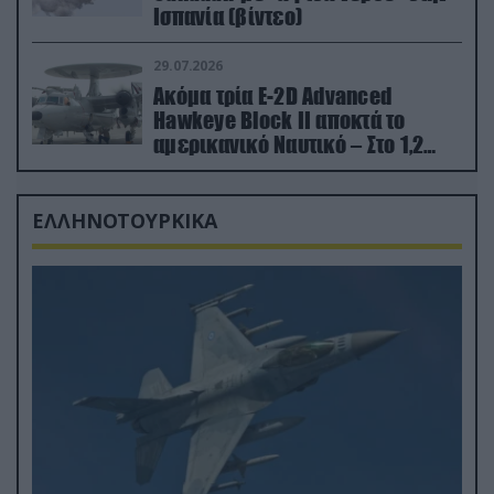
Ισπανία (βίντεο)
29.07.2026
Ακόμα τρία E-2D Advanced
Hawkeye Block II αποκτά το
αμερικανικό Ναυτικό – Στο 1,2
δισ.δολάρια το κόστος
ΕΛΛΗΝΟΤΟΥΡΚΙΚΑ