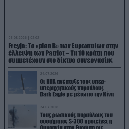
05.08.2026 | 02:02
Freyja: Το «plan Β» των Ευρωπαίων στην
έλλειψη των Patriot – Τα 10 κράτη που
συμμετέχουν στο δίκτυο συνεργασίας
24.07.2026
Οι ΗΠΑ ανέπτυξε τους υπερ-
υπερηχητικούς πυραύλους
Dark Eagle με μέτωπο την Κίνα
24.07.2026
Τους ρωσικούς πυραύλους του
συστήματος S-300 προτείνει η
Ουκρανία στην Ευρώπη ως