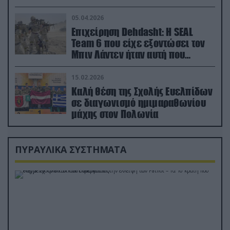
ορμή στο έδαφος (βίντεο)
05.04.2026
Επιχείρηση Dehdasht: Η SEAL
Team 6 που είχε εξοντώσει τον
Μπιν Λάντεν ήταν αυτή που
διέσωσε τον πιλότο του F-15
15.02.2026
Καλή θέση της Σχολής Ευελπίδων
σε διαγωνισμό ημιμαραθωνίου
μάχης στον Πολωνία
ΠΥΡΑΥΛΙΚΑ ΣΥΣΤΗΜΑΤΑ