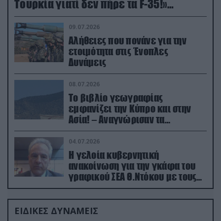
Τουρκία γιατί δεν πήρε τα F-35!»
(βίντεο)
09.07.2026
Αλήθειες που πονάνε για την
ετοιμότητα στις Ένοπλες
Δυνάμεις
08.07.2026
Το βιβλίο γεωγραφίας
εμφανίζει την Κύπρο και στην
Ασία! – Αναγνώρισαν τα
κατεχόμενα; (φωτο)
04.07.2026
Η γελοία κυβερνητική
ανακοίνωση για την γκάφα του
γραφικού ΣΕΑ Θ.Ντόκου με τους
Ρώσους φαρσέρ
ΕΙΔΙΚΕΣ ΔΥΝΑΜΕΙΣ