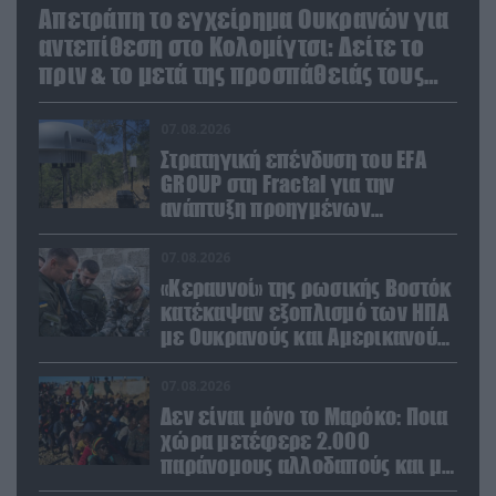
Απετράπη το εγχείρημα Ουκρανών για
αντεπίθεση στο Κολομίγτσι: Δείτε το
πριν & το μετά της προσπάθειάς τους
(βίντεο)
07.08.2026
Στρατηγική επένδυση του EFA
GROUP στη Fractal για την
ανάπτυξη προηγμένων
αμυντικών τεχνολογιών σε
Ελλάδα και Κύπρο
07.08.2026
«Κεραυνοί» της ρωσικής Βοστόκ
κατέκαψαν εξοπλισμό των ΗΠΑ
με Ουκρανούς και Αμερικανούς
μισθοφόρους – Δείτε βίντεο
07.08.2026
Δεν είναι μόνο το Μαρόκο: Ποια
χώρα μετέφερε 2.000
παράνομους αλλοδαπούς και με
ναρκωτικά στην Ισπανία