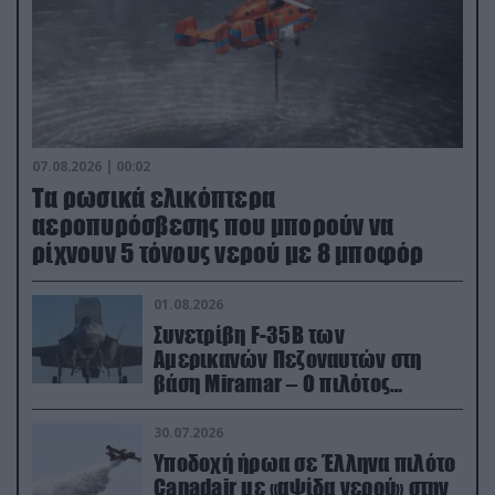
07.08.2026 | 00:02
Τα ρωσικά ελικόπτερα
αεροπυρόσβεσης που μπορούν να
ρίχνουν 5 τόνους νερού με 8 μποφόρ
01.08.2026
Συνετρίβη F-35B των
Αμερικανών Πεζοναυτών στη
βάση Miramar – Ο πιλότος
εκτινάχθηκε εγκαίρως
30.07.2026
Υποδοχή ήρωα σε Έλληνα πιλότο
Canadair με «αψίδα νερού» στην