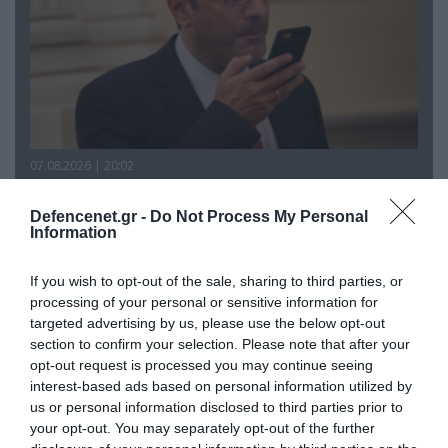
07.08.2026 | 20:02
Ο Γιάννης Αλαφούζος «τέλειωσε» τον
Κωνσταντίνο Ζούλα από τον ΣΚΑΪ – Ο λόγος της
Defencenet.gr -
Do Not Process My Personal
Information
απομάκρυνσής του
If you wish to opt-out of the sale, sharing to third parties, or
processing of your personal or sensitive information for
targeted advertising by us, please use the below opt-out
section to confirm your selection. Please note that after your
opt-out request is processed you may continue seeing
interest-based ads based on personal information utilized by
us or personal information disclosed to third parties prior to
your opt-out. You may separately opt-out of the further