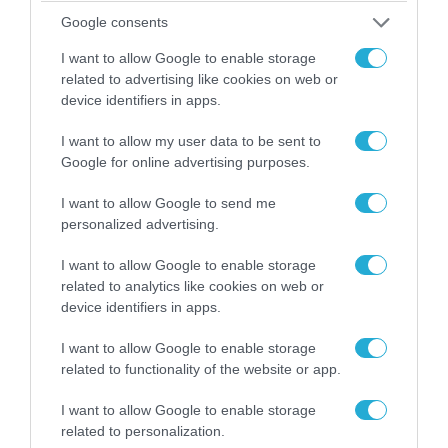
«Οι εντελώς αθώοι»: Η ανάρτηση του Αρκά για
Google consents
τα ζώα που χάθηκαν στις πυρκαγιές της
Αττικής (φωτο)
I want to allow Google to enable storage
related to advertising like cookies on web or
device identifiers in apps.
I want to allow my user data to be sent to
Google for online advertising purposes.
I want to allow Google to send me
personalized advertising.
I want to allow Google to enable storage
related to analytics like cookies on web or
device identifiers in apps.
04.08.2026 | 15:02
I want to allow Google to enable storage
Αυτή την ώρα το τελευταίο «αντίο» στον πρώην
related to functionality of the website or app.
υπουργό Ι.Βαρβιτσιώτη (φωτο)
I want to allow Google to enable storage
related to personalization.