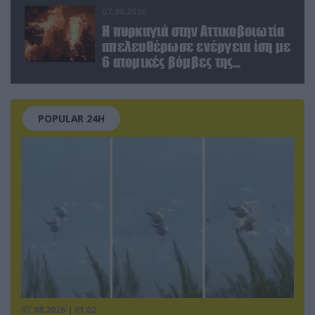
(βίντεο)
07.08.2026
Η πυρκαγιά στην Αττικοβοιωτία
απελευθέρωσε ενέργεια ίση με
6 ατομικές βόμβες της
Χιροσίμα!
POPULAR 24H
07.08.2026 | 01:02