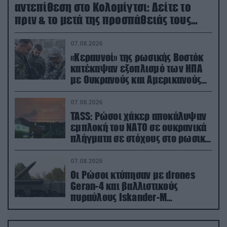
αντεπίθεση στο Κολομίγτσι: Δείτε το
πριν & το μετά της προσπάθειάς τους
(βίντεο)
07.08.2026
«Κεραυνοί» της ρωσικής Βοστόκ
κατέκαψαν εξοπλισμό των ΗΠΑ
με Ουκρανούς και Αμερικανούς
μισθοφόρους – Δείτε βίντεο
07.08.2026
TASS: Ρώσοι χάκερ αποκάλυψαν
εμπλοκή του ΝΑΤΟ σε ουκρανικά
πλήγματα σε στόχους στο ρωσικό
έδαφος!
07.08.2026
Οι Ρώσοι κτύπησαν με drones
Geran-4 και βαλλιστικούς
πυραύλους Iskander-M
ουκρανικό τρένο με στρατιωτικό
εξοπλισμό