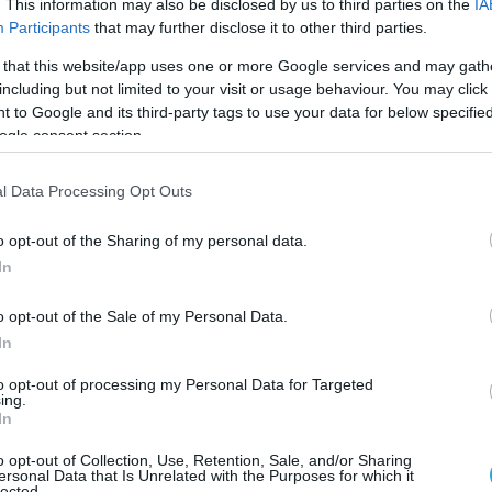
. This information may also be disclosed by us to third parties on the
IA
ίου.
Participants
that may further disclose it to other third parties.
 that this website/app uses one or more Google services and may gath
 διαδηλωτές προπηλάκισαν τον γερμανό π
including but not limited to your visit or usage behaviour. You may click 
 to Google and its third-party tags to use your data for below specifi
δριακό κέντρο “Νικόλαος Γερμανός” της ΔΕΘ,
ogle consent section.
ται σε εξέλιξη η 3η Ελληνογερμανική
φεραν να φτάσουν οι εργαζόμενοι στην
l Data Processing Opt Outs
ι οποίοι διαμαρτύρονται για τα μέτρα που
o opt-out of the Sharing of my personal data.
εσοπρόθεσμο πρόγραμμα και σύμφωνα με τα
In
ι δευτεροβάθμιας εκπαίδευσης του
δου αορίστου χρόνου τίθενται σε
o opt-out of the Sale of my Personal Data.
In
ρωποκυνηγητό μεταξύ των αστυνομικών
to opt-out of processing my Personal Data for Targeted
ing.
ν εργαζομένων, στους οποίους δεν επετράπη
In
 του χώρου της έκθεσης. Ωστόσο οι
o opt-out of Collection, Use, Retention, Sale, and/or Sharing
αν τρόπο και κατάφεραν να φτάσουν έως το
ersonal Data that Is Unrelated with the Purposes for which it
lected.