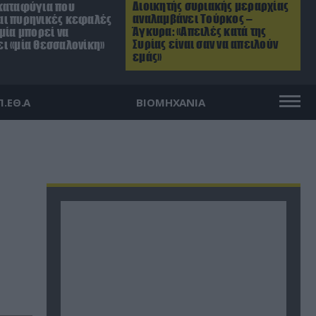
Διοικητής συριακής μεραρχίας
καταφύγια που
αναλαμβάνει Τούρκος –
ι πυρηνικές κεφαλές
Άγκυρα: «Απειλές κατά της
μία μπορεί να
Συρίας είναι σαν να απειλούν
ι «μία Θεσσαλονίκη»
εμάς»
Π.ΕΘ.Α
ΒΙΟΜΗΧΑΝΙΑ