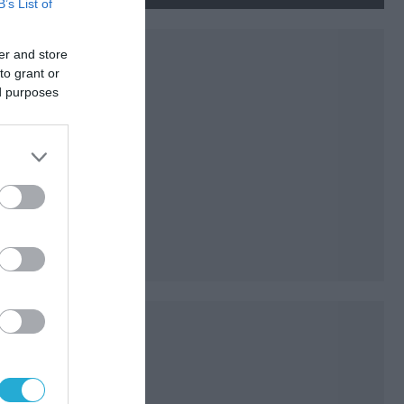
B’s List of
er and store
to grant or
ed purposes