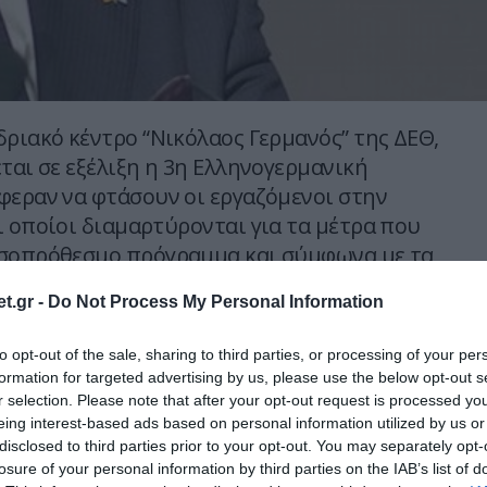
δριακό κέντρο “Νικόλαος Γερμανός” της ΔΕΘ,
ται σε εξέλιξη η 3η Ελληνογερμανική
φεραν να φτάσουν οι εργαζόμενοι στην
ι οποίοι διαμαρτύρονται για τα μέτρα που
εσοπρόθεσμο πρόγραμμα και σύμφωνα με τα
ι δευτεροβάθμιας εκπαίδευσης του
t.gr -
Do Not Process My Personal Information
δου αορίστου χρόνου τίθενται σε
to opt-out of the sale, sharing to third parties, or processing of your per
formation for targeted advertising by us, please use the below opt-out s
ρωποκυνηγητό μεταξύ των αστυνομικών
r selection. Please note that after your opt-out request is processed y
ν εργαζομένων, στους οποίους δεν επετράπη
eing interest-based ads based on personal information utilized by us or
disclosed to third parties prior to your opt-out. You may separately opt-
 του χώρου της έκθεσης. Ωστόσο οι
losure of your personal information by third parties on the IAB’s list of
αν τρόπο και κατάφεραν να φτάσουν έως το