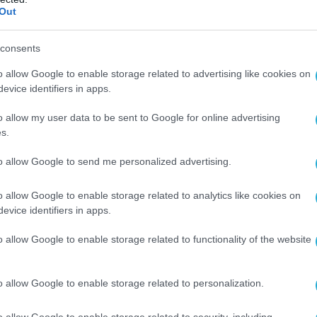
ίου.
Out
ολίτες εργαζόμενοι στην Τοπική
consents
προπηλάκισαν τον Γερμανό πρόξενο, στην
o allow Google to enable storage related to advertising like cookies on
οποίος τελικά μπήκε στο κτίριο της ΔΕΘ
evice identifiers in apps.
ο, ενώ ξυλοκόπησαν μέλη της γερμανικής
ρόξενο, ο οποίος τελικά μπήκε στο
o allow my user data to be sent to Google for online advertising
s.
 από άλλη είσοδο, ενώ έριξαν ξύλο σε μέλη
 αντιπροσωπείας.
to allow Google to send me personalized advertising.
οτέλεσμα της χθεσινής δήλωσης Φούχτελ, ότι
o allow Google to enable storage related to analytics like cookies on
ργαζόμενοι στην Τοπική Αυτοδιοίκηση
evice identifiers in apps.
 Γερμανοί”!
o allow Google to enable storage related to functionality of the website
 defencenet.gr
o allow Google to enable storage related to personalization.
Ο ΑΡΘΡΟ
o allow Google to enable storage related to security, including