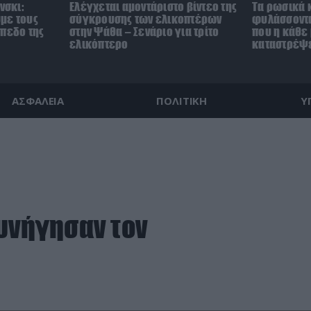
νσκι:
Ελέγχεται αμοντάριστο βίντεο της
Τα ρωσικά 
με τους
σύγκρουσης των ελικοπτέρων
φυλάσσοντα
όπεδο της
στην Ψάθα – Σενάριο για τρίτο
που η κάθε 
ελικόπτερο
καταστρέψε
ΑΣΦΑΛΕΙΑ
ΠΟΛΙΤΙΚΗ
Υ
υνήγησαν τον