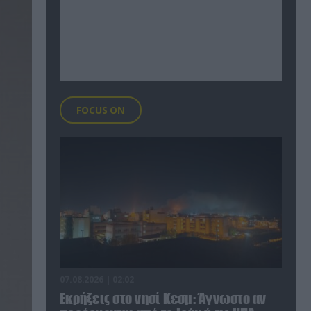
FOCUS ON
07.08.2026 | 02:02
Εκρήξεις στο νησί Κεσμ: Άγνωστο αν