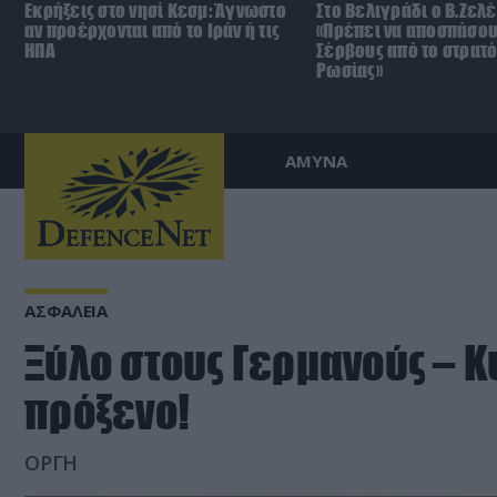
Εκρήξεις στο νησί Κεσμ: Άγνωστο
Στο Βελιγράδι ο Β.Ζελέ
αν προέρχονται από το Ιράν ή τις
«Πρέπει να αποσπάσου
ΗΠΑ
Σέρβους από το στρατ
Ρωσίας»
ΑΜΥΝΑ
ΑΣΦΑΛΕΙΑ
Ξύλο στους Γερμανούς – Κ
πρόξενο!
ΟΡΓΗ