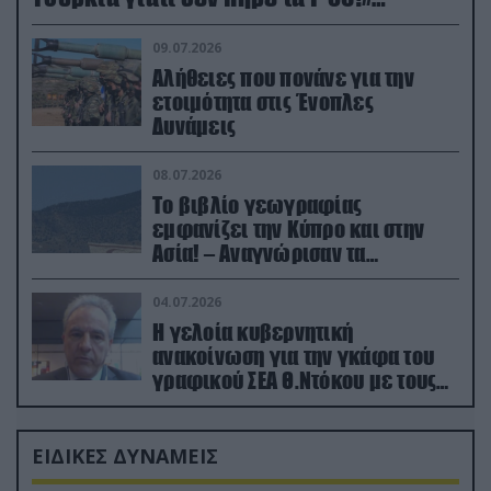
(βίντεο)
09.07.2026
Αλήθειες που πονάνε για την
ετοιμότητα στις Ένοπλες
Δυνάμεις
08.07.2026
Το βιβλίο γεωγραφίας
εμφανίζει την Κύπρο και στην
Ασία! – Αναγνώρισαν τα
κατεχόμενα; (φωτο)
04.07.2026
Η γελοία κυβερνητική
ανακοίνωση για την γκάφα του
γραφικού ΣΕΑ Θ.Ντόκου με τους
Ρώσους φαρσέρ
ΕΙΔΙΚΕΣ ΔΥΝΑΜΕΙΣ