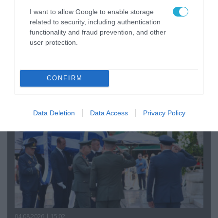
I want to allow Google to enable storage
related to security, including authentication
functionality and fraud prevention, and other
06.08.2026 | 09:03
user protection.
«Οι εντελώς αθώοι»: Η ανάρτηση του Αρκά για
τα ζώα που χάθηκαν στις πυρκαγιές της
Αττικής (φωτο)
CONFIRM
Data Deletion
Data Access
Privacy Policy
04.08.2026 | 15:02