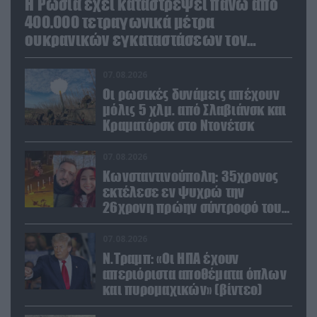
Η Ρωσία έχει καταστρέψει πάνω από
400.000 τετραγωνικά μέτρα
ουκρανικών εγκαταστάσεων τον
Ιούλιο
07.08.2026
Οι ρωσικές δυνάμεις απέχουν
μόλις 5 χλμ. από Σλαβιάνσκ και
Κραματόρσκ στο Ντονέτσκ
07.08.2026
Κωνσταντινούπολη: 35χρονος
εκτέλεσε εν ψυχρώ την
26χρονη πρώην σύντροφό του
έξω από φαρμακείο (βίντεο)
07.08.2026
Ν.Τραμπ: «Οι ΗΠΑ έχουν
απεριόριστα αποθέματα όπλων
και πυρομαχικών» (βίντεο)