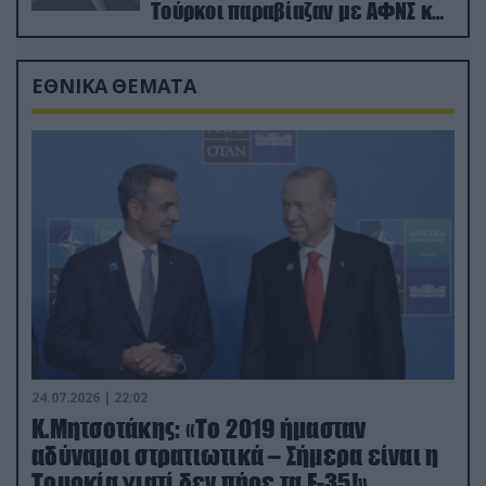
Τούρκοι παραβίαζαν με ΑΦΝΣ και
drone
ΕΘΝΙΚΑ ΘΕΜΑΤΑ
24.07.2026 | 22:02
Κ.Μητσοτάκης: «Το 2019 ήμασταν
αδύναμοι στρατιωτικά – Σήμερα είναι η
Τουρκία γιατί δεν πήρε τα F-35!»