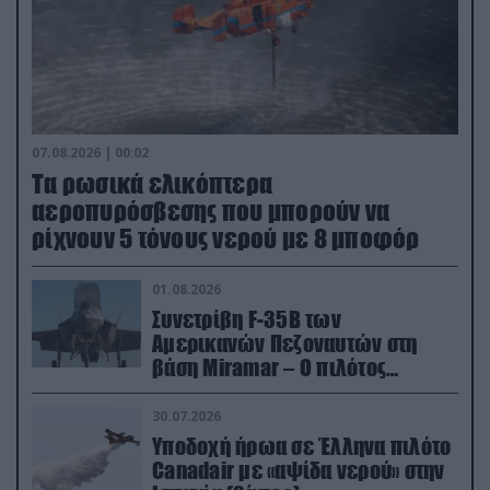
07.08.2026 | 00:02
Τα ρωσικά ελικόπτερα
αεροπυρόσβεσης που μπορούν να
ρίχνουν 5 τόνους νερού με 8 μποφόρ
01.08.2026
Συνετρίβη F-35B των
Αμερικανών Πεζοναυτών στη
βάση Miramar – Ο πιλότος
εκτινάχθηκε εγκαίρως
30.07.2026
Υποδοχή ήρωα σε Έλληνα πιλότο
Canadair με «αψίδα νερού» στην