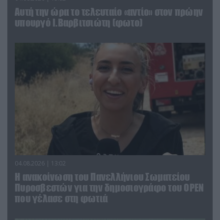
Αυτή την ώρα το τελευταίο «αντίο» στον πρώην
υπουργό Ι.Βαρβιτσιώτη (φωτο)
04.08.2026 | 13:02
Η ανακοίνωση του Πανελλήνιου Σωματείου
Πυροσβεστών για την δημοσιογράφο του OPEN
που γέλασε στη φωτιά