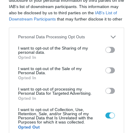
disclosure of your personal information by third parties on the
IAB’s list of downstream participants. This information may
also be disclosed by us to third parties on the
IAB’s List of
Downstream Participants
that may further disclose it to other
third parties.
Please note that this website/app uses one or more Google
Personal Data Processing Opt Outs
services and may gather and store information including but
not limited to your visit or usage behaviour. You may click to
I want to opt-out of the Sharing of my
personal data.
grant or deny consent to Google and its third-party tags to
Opted In
07.08.2026 | 08:02
use your data for below specified purposes in below Google
consent section.
Κλιμακώνουν οι Χούθι: Eξαπέλυσαν επιθέσεις
I want to opt-out of the Sale of my
Personal Data.
κατά στρατιωτικών δυνάμεων στην Υεμένη –
Opted In
Πλήγματα & στη Σαουδική Αραβία!
I want to opt-out of processing my
Personal Data for Targeted Advertising.
Opted In
ΠΟΛΙΤΙΚΗ
I want to opt-out of Collection, Use,
Retention, Sale, and/or Sharing of my
Personal Data that Is Unrelated with the
Purposes for which it was collected.
Opted Out