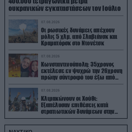
400.000 τετραγωνικά μέτρα
ουκρανικών εγκαταστάσεων τον Ιούλιο
07.08.2026
Οι ρωσικές δυνάμεις απέχουν
μόλις 5 χλμ. από Σλαβιάνσκ και
Κραματόρσκ στο Ντονέτσκ
07.08.2026
Κωνσταντινούπολη: 35χρονος
εκτέλεσε εν ψυχρώ την 26χρονη
πρώην σύντροφό του έξω από
φαρμακείο (βίντεο)
07.08.2026
Κλιμακώνουν οι Χούθι:
Eξαπέλυσαν επιθέσεις κατά
στρατιωτικών δυνάμεων στην
Υεμένη – Πλήγματα & στη
Σαουδική Αραβία!
ΝΑΥΤΙΚΟ