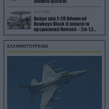
Ισπανία (βίντεο)
29.07.2026
Ακόμα τρία E-2D Advanced
Hawkeye Block II αποκτά το
αμερικανικό Ναυτικό – Στο 1,2
δισ.δολάρια το κόστος
ΕΛΛΗΝΟΤΟΥΡΚΙΚΑ