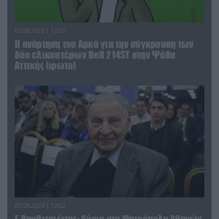
03.08.2026 | 12:02
Η ανάρτηση του Αρκά για την σύγκρουση των
δύο ελικοπτέρων Bell 214ST στην Ψάθα
Αττικής (φωτο)
03.08.2026 | 12:02
Γ.Βαρβιτσιώτης: Aύριο στη Μητρόπολη Αθηνών