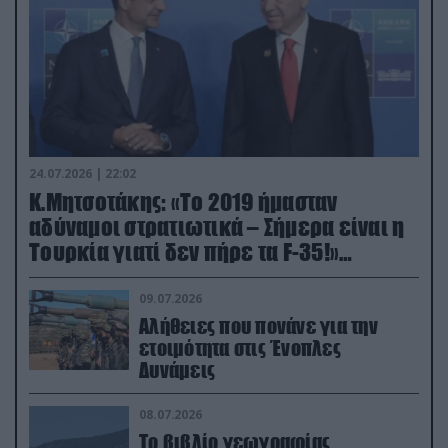
24.07.2026 | 22:02
Κ.Μητσοτάκης: «Το 2019 ήμασταν
αδύναμοι στρατιωτικά – Σήμερα είναι η
Τουρκία γιατί δεν πήρε τα F-35!»
(βίντεο)
09.07.2026
Αλήθειες που πονάνε για την
ετοιμότητα στις Ένοπλες
Δυνάμεις
08.07.2026
Το βιβλίο γεωγραφίας