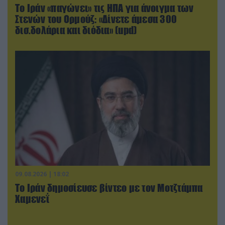
Το Ιράν «παγώνει» τις ΗΠΑ για άνοιγμα των
Στενών του Ορμούζ: «Δίνετε άμεσα 300
δισ.δολάρια και διόδια» (upd)
09.08.2026 | 18:02
Το Ιράν δημοσίευσε βίντεο με τον Μοτζτάμπα
Χαμενεΐ