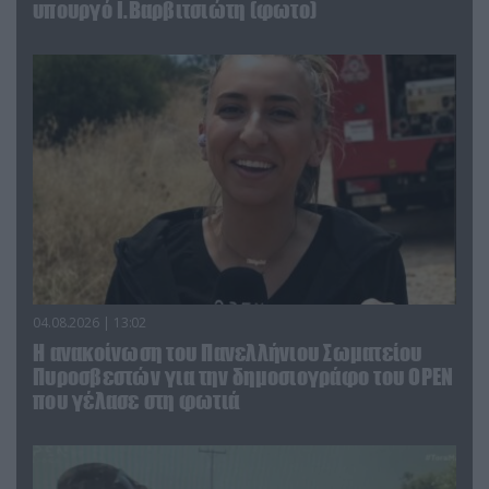
υπουργό Ι.Βαρβιτσιώτη (φωτο)
04.08.2026 | 13:02
Η ανακοίνωση του Πανελλήνιου Σωματείου
Πυροσβεστών για την δημοσιογράφο του OPEN
που γέλασε στη φωτιά