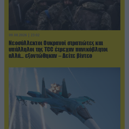
09.08.2026 | 23:02
Νεοσύλλεκτοι Ουκρανοί στρατιώτες και
υπάλληλοι της TCC έτρεχαν πανικόβλητοι
αλλά… εξοντώθηκαν – Δείτε βίντεο