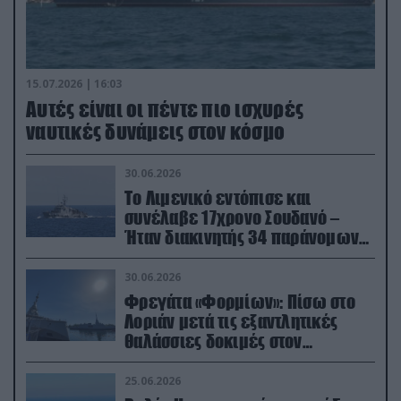
15.07.2026 | 16:03
Aυτές είναι οι πέντε πιο ισχυρές
ναυτικές δυνάμεις στον κόσμο
30.06.2026
Το Λιμενικό εντόπισε και
συνέλαβε 17χρονο Σουδανό –
Ήταν διακινητής 34 παράνομων
μεταναστών
30.06.2026
Φρεγάτα «Φορμίων»: Πίσω στο
Λοριάν μετά τις εξαντλητικές
θαλάσσιες δοκιμές στον
απαιτητικό Βισκαϊκό
25.06.2026