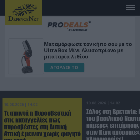
Μεταμόρφωσε τον κήπο σου με το
«Μα
Ultra Box Μίνι Αλυσοπρίονο με
για 
μπαταρία λιθίου
Α
ΑΓΟΡΑΣΕ ΤΟ
10.08.2026 | 14:02
10.08.2026 | 14:02
Σάλος στη Βρετανία:
Τι απαντά η Πυροσβεστική
του βασιλικού Ναυτι
στις καταγγελίες πως
κάμερες επιτήρησης
πυροσβέστες στη Δυτική
στην Κίνα απόρρητες
Αττική έμειναν χωρίς φαγητό
πληροφορίες!