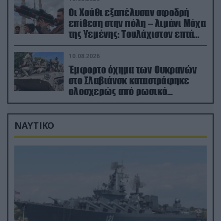
Οι Χούθι εξαπέλυσαν σφοδρή
επίθεση στην πόλη – λιμάνι Μόχα
της Υεμένης: Toυλάχιστον επτά
νεκροί (βίντεο)
10.08.2026
Έμφορτο όχημα των Ουκρανών
στο Σλαβιάνσκ καταστράφηκε
ολοσχερώς από ρωσικό
μαχητικό μέσα στην πόλη!
(βίντεο)
ΝΑΥΤΙΚΟ