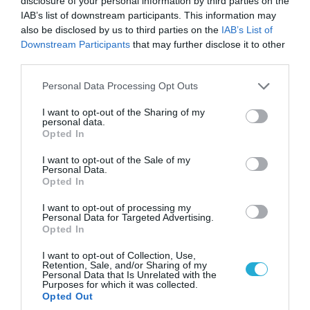
disclosure of your personal information by third parties on the
09.08.2026 | 17:02
IAB’s list of downstream participants. This information may
ΣΥΡΙΖΑ για υποκλοπές: «Το (παρα)κράτος της ΝΔ
also be disclosed by us to third parties on the
IAB’s List of
έχει συνέχεια και συνέπεια»
Downstream Participants
that may further disclose it to other
third parties.
Please note that this website/app uses one or more Google
Personal Data Processing Opt Outs
services and may gather and store information including but
not limited to your visit or usage behaviour. You may click to
I want to opt-out of the Sharing of my
personal data.
grant or deny consent to Google and its third-party tags to
Opted In
use your data for below specified purposes in below Google
consent section.
I want to opt-out of the Sale of my
Personal Data.
Opted In
I want to opt-out of processing my
Personal Data for Targeted Advertising.
Opted In
08.08.2026 | 09:02
«Η απόλυτη τραγωδία»: Η «αιχμηρή» ανάρτηση
I want to opt-out of Collection, Use,
Retention, Sale, and/or Sharing of my
του Αρκά για τα τατουάζ (φωτο)
Personal Data that Is Unrelated with the
Purposes for which it was collected.
Opted Out