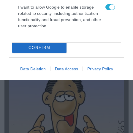
I want to allow Google to enable storage
related to security, including authentication
functionality and fraud prevention, and other
user protection.
06.08.2026 | 14:02
CONFIRM
«Επιχείρηση ελεύθερα πεζοδρόμια» στην
Αθήνα: Απομακρύνθηκαν παράνομα
αντικείμενα από κοινόχρηστους χώρους
Data Deletion
Data Access
Privacy Policy