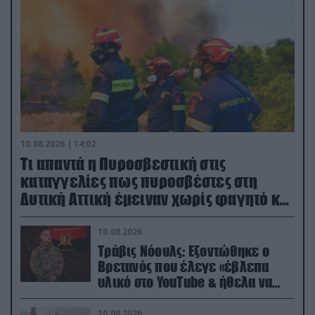
10.08.2026 | 14:02
Τι απαντά η Πυροσβεστική στις
καταγγελίες πως πυροσβέστες στη
Δυτική Αττική έμειναν χωρίς φαγητό και
νερό
10.08.2026
Τράβις Νόουλς: Εξοντώθηκε ο
Βρετανός που έλεγε «έβλεπα
υλικό στο YouTube & ήθελα να
καθαρίσω τους Ρώσους» (βίντεο)
10.08.2026