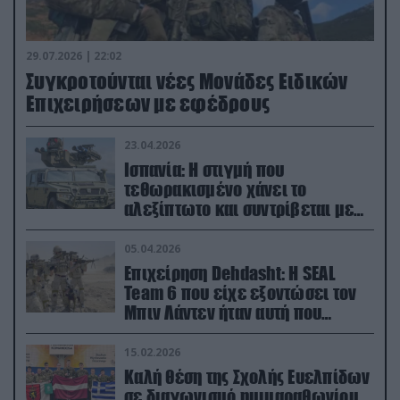
29.07.2026 | 22:02
Συγκροτούνται νέες Μονάδες Ειδικών
Επιχειρήσεων με εφέδρους
23.04.2026
Ισπανία: Η στιγμή που
τεθωρακισμένο χάνει το
αλεξίπτωτο και συντρίβεται με
ορμή στο έδαφος (βίντεο)
05.04.2026
Επιχείρηση Dehdasht: Η SEAL
Team 6 που είχε εξοντώσει τον
Μπιν Λάντεν ήταν αυτή που
διέσωσε τον πιλότο του F-15
15.02.2026
Καλή θέση της Σχολής Ευελπίδων
σε διαγωνισμό ημιμαραθωνίου