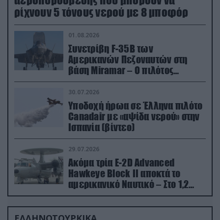
αεροπυρόσβεσης που μπορούν να
ρίχνουν 5 τόνους νερού με 8 μποφόρ
01.08.2026
Συνετρίβη F-35B των
Αμερικανών Πεζοναυτών στη
βάση Miramar – Ο πιλότος
εκτινάχθηκε εγκαίρως
30.07.2026
Υποδοχή ήρωα σε Έλληνα πιλότο
Canadair με «αψίδα νερού» στην
Ισπανία (βίντεο)
29.07.2026
Ακόμα τρία E-2D Advanced
Hawkeye Block II αποκτά το
αμερικανικό Ναυτικό – Στο 1,2
δισ.δολάρια το κόστος
ΕΛΛΗΝΟΤΟΥΡΚΙΚΑ