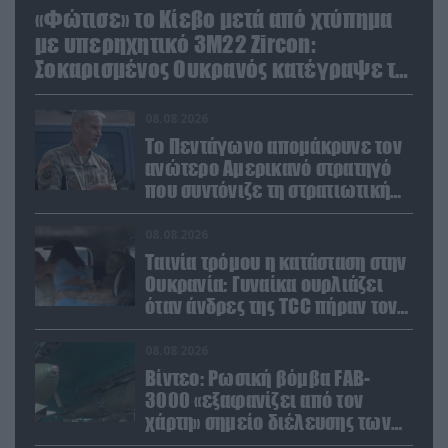
«Φώτισε» το Κίεβο μετά από χτύπημα
με υπερηχητικό 3M22 Zircon:
Σοκαρισμένος Ουκρανός κατέγραψε τη
στιγμή (βίντεο)
08.08.2026
Το Πεντάγωνο απομάκρυνε τον
ανώτερο Αμερικανό στρατηγό
που συντόνιζε τη στρατιωτική
βοήθεια προς την Ουκρανία
08.08.2026
Ταινία τρόμου η κατάσταση στην
Ουκρανία: Γυναίκα ουρλιάζει
όταν άνδρες της TCC πήραν τον
σύντροφό της (βίντεο)
08.08.2026
Βίντεο: Ρωσική βόμβα FAB-
3000 «εξαφανίζει από τον
χάρτη» σημείο διέλευσης των
ουκρανικών δυνάμεων στην