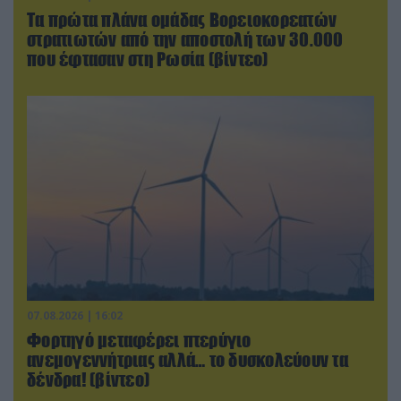
Τα πρώτα πλάνα ομάδας Βορειοκορεατών
στρατιωτών από την αποστολή των 30.000
που έφτασαν στη Ρωσία (βίντεο)
07.08.2026 | 16:02
Φορτηγό μεταφέρει πτερύγιο
ανεμογεννήτριας αλλά… το δυσκολεύουν τα
δένδρα! (βίντεο)