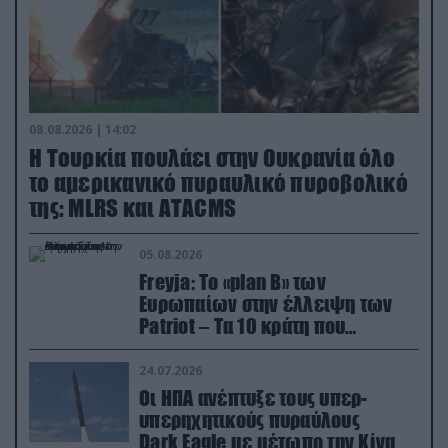
08.08.2026 | 14:02
Η Τουρκία πουλάει στην Ουκρανία όλο
το αμερικανικό πυραυλικό πυροβολικό
της: MLRS και ΑΤΑCMS
05.08.2026
Freyja: Το «plan Β» των
Ευρωπαίων στην έλλειψη των
Patriot – Τα 10 κράτη που
συμμετέχουν στο δίκτυο
συνεργασίας
24.07.2026
Οι ΗΠΑ ανέπτυξε τους υπερ-
υπερηχητικούς πυραύλους
Dark Eagle με μέτωπο την Κίνα