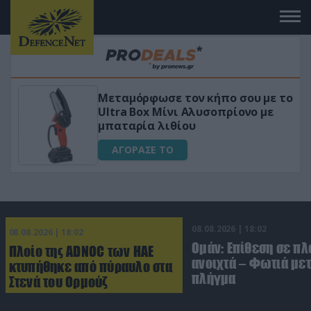
Μεταμόρφωσε τον κήπο σου με το
ό
Ultra Box Μίνι Αλυσοπρίονο με
μπαταρία λιθίου
ΑΓΟΡΑΣΕ ΤΟ
08.08.2026 | 18:02
08.08.2026 | 18:02
Ομάν: Επίθεση σε πλ
Πλοίο της ADNOC των ΗΑΕ
ανοιχτά – Φωτιά με
κτυπήθηκε από πύραυλο στα
πλήγμα
Στενά του Ορμούζ