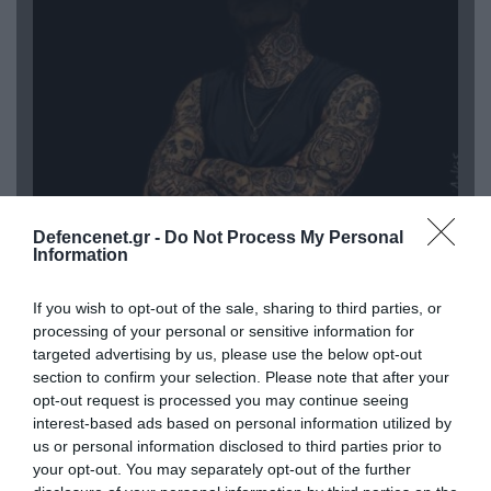
08.08.2026 | 09:02
Defencenet.gr -
Do Not Process My Personal
Information
«Η απόλυτη τραγωδία»: Η «αιχμηρή» ανάρτηση
του Αρκά για τα τατουάζ (φωτο)
If you wish to opt-out of the sale, sharing to third parties, or
processing of your personal or sensitive information for
targeted advertising by us, please use the below opt-out
section to confirm your selection. Please note that after your
opt-out request is processed you may continue seeing
interest-based ads based on personal information utilized by
us or personal information disclosed to third parties prior to
your opt-out. You may separately opt-out of the further