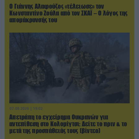
Ο Γιάννης Αλαφούζος «τέλειωσε» τον
Κωνσταντίνο Ζούλα από τον ΣΚΑΪ – Ο λόγος της
απομάκρυνσής του
07.08.2026 | 19:02
Απετράπη το εγχείρημα Ουκρανών για
αντεπίθεση στο Κολομίγτσι: Δείτε το πριν & το
μετά της προσπάθειάς τους (βίντεο)