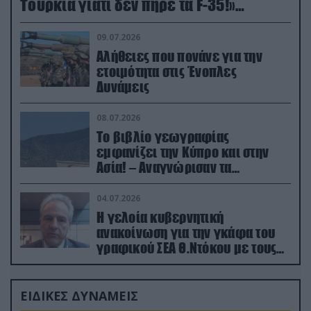
Τουρκία γιατί δεν πήρε τα F-35!»
(βίντεο)
09.07.2026
Αλήθειες που πονάνε για την
ετοιμότητα στις Ένοπλες
Δυνάμεις
08.07.2026
Το βιβλίο γεωγραφίας
εμφανίζει την Κύπρο και στην
Ασία! – Αναγνώρισαν τα
κατεχόμενα; (φωτο)
04.07.2026
Η γελοία κυβερνητική
ανακοίνωση για την γκάφα του
γραφικού ΣΕΑ Θ.Ντόκου με τους
Ρώσους φαρσέρ
ΕΙΔΙΚΕΣ ΔΥΝΑΜΕΙΣ