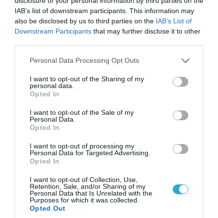
disclosure of your personal information by third parties on the
IAB’s list of downstream participants. This information may
also be disclosed by us to third parties on the
IAB’s List of
Downstream Participants
that may further disclose it to other
third parties.
07.08.2026 | 20:02
Please note that this website/app uses one or more Google
Ο Γιάννης Αλαφούζος «τέλειωσε» τον
Personal Data Processing Opt Outs
services and may gather and store information including but
Κωνσταντίνο Ζούλα από τον ΣΚΑΪ – Ο λόγος της
not limited to your visit or usage behaviour. You may click to
I want to opt-out of the Sharing of my
απομάκρυνσής του
personal data.
grant or deny consent to Google and its third-party tags to
Opted In
use your data for below specified purposes in below Google
consent section.
I want to opt-out of the Sale of my
Personal Data.
Opted In
I want to opt-out of processing my
Personal Data for Targeted Advertising.
Opted In
I want to opt-out of Collection, Use,
Retention, Sale, and/or Sharing of my
Personal Data that Is Unrelated with the
Purposes for which it was collected.
Opted Out