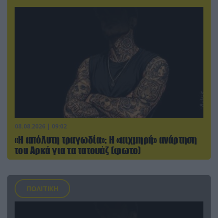
08.08.2026 | 09:02
«Η απόλυτη τραγωδία»: Η «αιχμηρή» ανάρτηση
του Αρκά για τα τατουάζ (φωτο)
ΠΟΛΙΤΙΚΗ