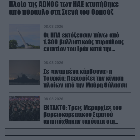
Πλοίο της ADNOC των ΗΑΕ κτυπήθηκε
από πύραυλο στα Στενά του Ορμούζ
08.08.2026
Οι ΗΠΑ εκτόξευσαν πάνω από
1.300 βαλλιστικούς πυραύλους
εναντίον του Ιράν κατά την
διάρκεια του πολέμου
08.08.2026
Σε «αναμμένα κάρβουνα» η
Τουρκία: Περιορίζει την κίνηση
πλοίων από την Μαύρη Θάλασσα
08.08.2026
ΕΚΤΑΚΤΟ: Τρεις Μεραρχίες του
βορειοκορεατικού Στρατού
αναπτύχθηκαν ταχύτατα στη
Ρωσία