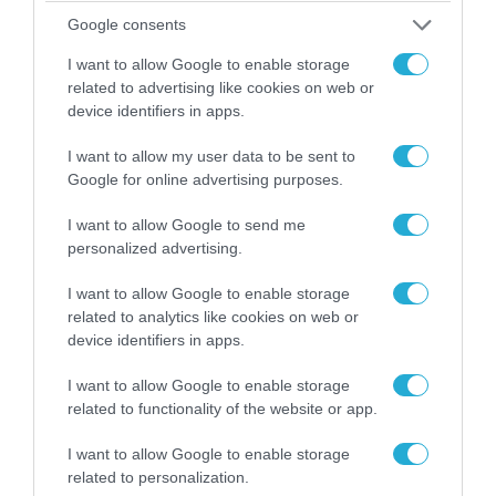
06.08.2026 | 14:02
Google consents
«Επιχείρηση ελεύθερα πεζοδρόμια» στην
Αθήνα: Απομακρύνθηκαν παράνομα
I want to allow Google to enable storage
αντικείμενα από κοινόχρηστους χώρους
related to advertising like cookies on web or
device identifiers in apps.
I want to allow my user data to be sent to
Google for online advertising purposes.
I want to allow Google to send me
personalized advertising.
I want to allow Google to enable storage
related to analytics like cookies on web or
device identifiers in apps.
I want to allow Google to enable storage
06.08.2026 | 09:03
related to functionality of the website or app.
«Οι εντελώς αθώοι»: Η ανάρτηση του Αρκά για
I want to allow Google to enable storage
τα ζώα που χάθηκαν στις πυρκαγιές της
related to personalization.
Αττικής (φωτο)