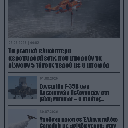
07.08.2026 | 00:02
Τα ρωσικά ελικόπτερα
αεροπυρόσβεσης που μπορούν να
ρίχνουν 5 τόνους νερού με 8 μποφόρ
01.08.2026
Συνετρίβη F-35B των
Αμερικανών Πεζοναυτών στη
βάση Miramar – Ο πιλότος
εκτινάχθηκε εγκαίρως
30.07.2026
Υποδοχή ήρωα σε Έλληνα πιλότο
Canadair με «αψίδα νερού» στην