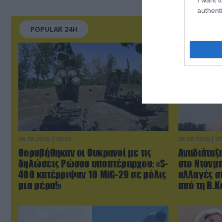
authenti
POPULAR 24H
06.08.2026 | 00:02
05.08.2026 | 2
Θορυβήθηκαν οι Ουκρανοί με τις
Αναδιάταξη
δηλώσεις Ρώσου υποπτέραρχου: «S-
στο Ντονμπ
400 κατέρριψαν 10 MiG-29 σε μόλις
αλλαγές σ
μια μέρα!»
από τη Β.