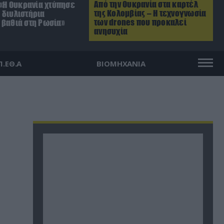
Από την Ουκρανία στα καρτέλ
 «Η Ουκρανία χτύπησε
της Κολομβίας – Η τεχνογνωσία
 διυλιστήρια
των drones που προκαλεί
 βαθιά στη Ρωσία»
ανησυχία
Π.ΕΘ.Α
ΒΙΟΜΗΧΑΝΙΑ