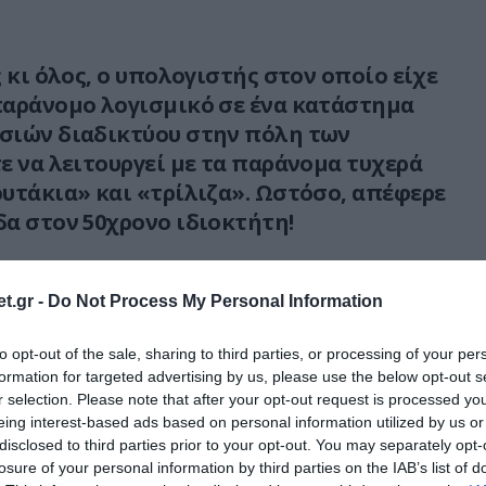
 κι όλος, ο υπολογιστής στον οποίο είχε
παράνομο λογισμικό σε ένα κατάστημα
σιών διαδικτύου στην πόλη των
ε να λειτουργεί με τα παράνομα τυχερά
υτάκια» και «τρίλιζα». Ωστόσο, απέφερε
α στον 50χρονο ιδιοκτήτη!
της Ασφάλειας που έκαναν αιφνιδιαστικό
στημα, συνέλαβαν την 43χρονη Ελληνίδα
t.gr -
Do Not Process My Personal Information
α αποπειράθηκε να απενεργοποιήσει τα
to opt-out of the sale, sharing to third parties, or processing of your per
δια από την οθόνη μέσω του κεντρικού
formation for targeted advertising by us, please use the below opt-out s
ζόταν. Μαζί της, συνελήφθησαν ο ιδιοκτήτης,
r selection. Please note that after your opt-out request is processed y
η Ουκρανή υπάλληλος και ένας 57χρονος
eing interest-based ads based on personal information utilized by us or
ιζε τα απαγορευμένα «φρουτάκια».
disclosed to third parties prior to your opt-out. You may separately opt-
losure of your personal information by third parties on the IAB’s list of