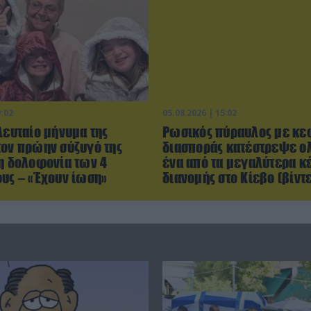
9:02
05.08.2026 | 15:02
λευταίο μήνυμα της
Ρωσικός πύραυλος με κ
τον πρώην σύζυγό της
διασποράς κατέστρεψε 
τη δολοφονία των 4
ένα από τα μεγαλύτερα κ
ους – «Έχουν ίωση»
διανομής στο Κίεβο (βίντ