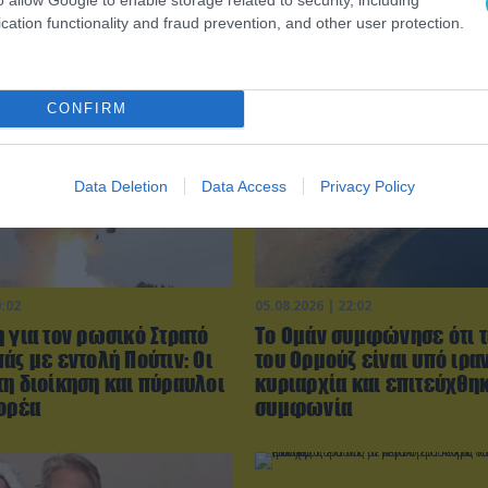
cation functionality and fraud prevention, and other user protection.
CONFIRM
Data Deletion
Data Access
Privacy Policy
0:02
05.08.2026 | 22:02
 για τον ρωσικό Στρατό
Το Ομάν συμφώνησε ότι τ
άς με εντολή Πούτιν: Οι
του Ορμούζ είναι υπό ιρα
τη διοίκηση και πύραυλοι
κυριαρχία και επιτεύχθη
Κορέα
συμφωνία