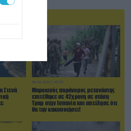
06.08.2026 | 09:03
α Στενά
Μαροκινός παράνομος μετανάστης
νική
επιτέθηκε σε 42χρονη σε στάση
κε
Τραμ στην Ισπανία και απείλησε ότι
θα την κακοποιήσει!