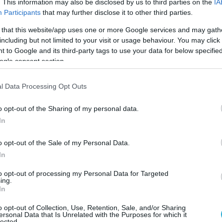
. This information may also be disclosed by us to third parties on the
IA
α υπολογιστών κατασχέθηκαν, όπως και
Participants
that may further disclose it to other third parties.
 βρέθηκαν στο ταμείο της επιχείρησης και
 that this website/app uses one or more Google services and may gath
προέρχονταν από τον παράνομο τζόγο.
including but not limited to your visit or usage behaviour. You may click 
 to Google and its third-party tags to use your data for below specifi
ληφθέντες παραπέμφθηκαν στον εισαγγελέα
ogle consent section.
 Ιωαννίνων κατηγορούμενοι για λειτουργία,
συμμετοχή σε διεξαγωγή τυχερών παιγνίων.
l Data Processing Opt Outs
ν defencenet.gr
o opt-out of the Sharing of my personal data.
In
Ο ΑΡΘΡΟ
o opt-out of the Sale of my Personal Data.
In
to opt-out of processing my Personal Data for Targeted
ing.
In
o opt-out of Collection, Use, Retention, Sale, and/or Sharing
ersonal Data that Is Unrelated with the Purposes for which it
lected.