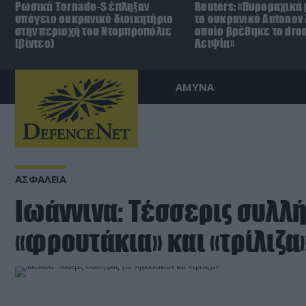
Ρωσικά Tornado-S έπληξαν
Reuters: «Πυρομαχικά
υπόγειο ουκρανικό διοικητήριο
το ουκρανικό Antonov 
στην περιοχή του Ντομπροπόλιε
οποίο βρέθηκε το dro
(βίντεο)
Λειψία»
ΑΜΥΝΑ
ΑΣΦΑΛΕΙΑ
Ιωάννινα: Τέσσερις συλλή
«φρουτάκια» και «τρίλιζα