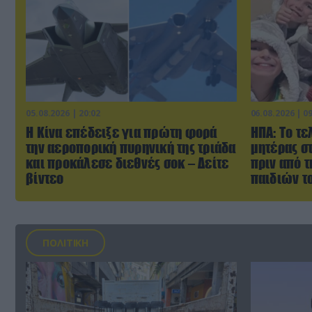
05.08.2026 | 20:02
06.08.2026 | 0
Η Κίνα επέδειξε για πρώτη φορά
ΗΠΑ: Το τε
την αεροπορική πυρηνική της τριάδα
μητέρας σ
και προκάλεσε διεθνές σοκ – Δείτε
πριν από 
βίντεο
παιδιών τ
ΠΟΛΙΤΙΚΗ