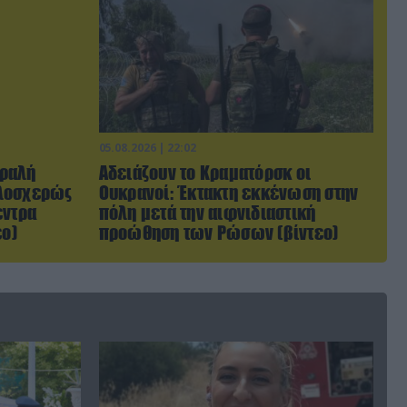
05.08.2026 | 22:02
εφαλή
Αδειάζουν το Κραματόρσκ οι
ολοσχερώς
Ουκρανοί: Έκτακτη εκκένωση στην
έντρα
πόλη μετά την αιφνιδιαστική
εο)
προώθηση των Ρώσων (βίντεο)