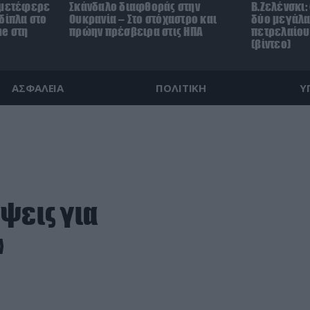
 μετέφερε
Σκάνδαλο διαφθοράς στην
Β.Ζελένσκι:
δίπλα στο
Ουκρανία – Στο στόχαστρο και
δύο μεγάλα
ne στη
πρώην πρέσβειρα στις ΗΠΑ
πετρελαίου
(βίντεο)
ΑΣΦΑΛΕΙΑ
ΠΟΛΙΤΙΚΗ
Υ
ψεις για
»