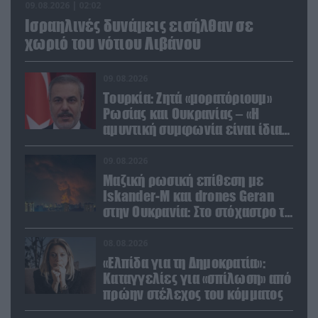
09.08.2026 | 02:02
Ισραηλινές δυνάμεις εισήλθαν σε
χωριό του νότιου Λιβάνου
09.08.2026
Τουρκία: Ζητά «μορατόριουμ»
Ρωσίας και Ουκρανίας – «Η
αμυντική συμφωνία είναι ίδια
με το άρθρο 5 του ΝΑΤΟ» (upd)
09.08.2026
Μαζική ρωσική επίθεση με
Iskander-M και drones Geran
στην Ουκρανία: Στο στόχαστρο το
εργοστάσιο των Flamingo
08.08.2026
«Ελπίδα για τη Δημοκρατία»:
Καταγγελίες για «σπίλωση» από
πρώην στέλεχος του κόμματος