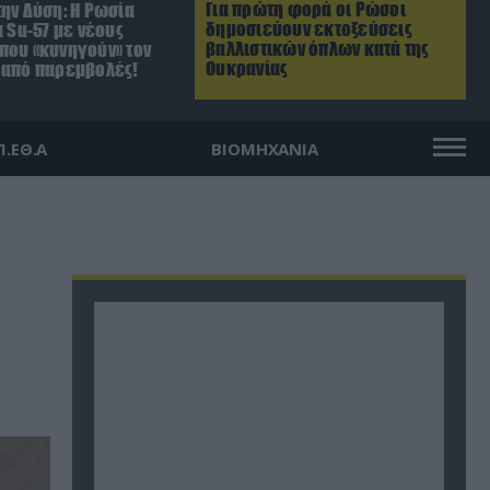
Για πρώτη φορά οι Ρώσοι
ην Δύση: H Ρωσία
δημοσιεύουν εκτοξεύσεις
α Su-57 με νέους
βαλλιστικών όπλων κατά της
που «κυνηγούν» τον
Ουκρανίας
 από παρεμβολές!
Π.ΕΘ.Α
ΒΙΟΜΗΧΑΝΙΑ