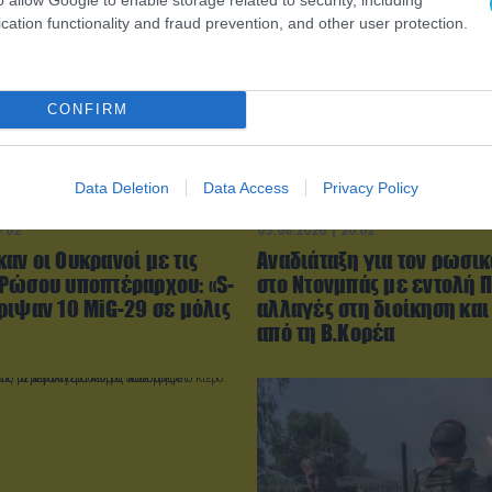
cation functionality and fraud prevention, and other user protection.
CONFIRM
Data Deletion
Data Access
Privacy Policy
0:02
05.08.2026 | 20:02
αν οι Ουκρανοί με τις
Αναδιάταξη για τον ρωσικ
Ρώσου υποπτέραρχου: «S-
στο Ντονμπάς με εντολή Π
ριψαν 10 MiG-29 σε μόλις
αλλαγές στη διοίκηση και
από τη Β.Κορέα