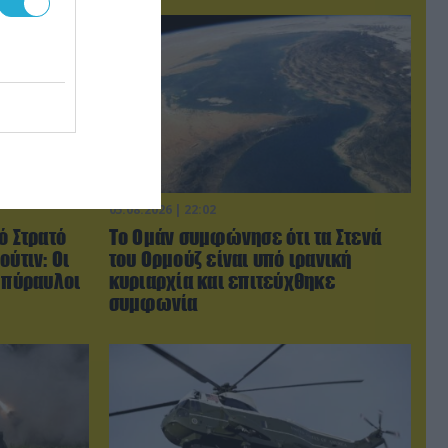
05.08.2026 | 22:02
ό Στρατό
Το Ομάν συμφώνησε ότι τα Στενά
ούτιν: Οι
του Ορμούζ είναι υπό ιρανική
 πύραυλοι
κυριαρχία και επιτεύχθηκε
συμφωνία