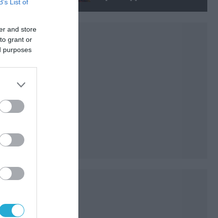
B’s List of
δολοφόνησε εν ψυχρώ
νεαρό ζευγάρι
er and store
to grant or
ed purposes