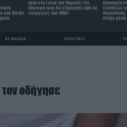
Ιράν για Στενά του Ορμούζ: «Το
Ανησυχία στ
τικός
άνοιγμά τους θα εξαρτηθεί από τις
εξοπλίζει τ
α στο Κίεβο
ενέργειες των ΗΠΑ»
πυραύλους 
γματα
στόχο μέσα
ΑΣΦΑΛΕΙΑ
ΠΟΛΙΤΙΚΗ
Υ
 τον οδήγησε