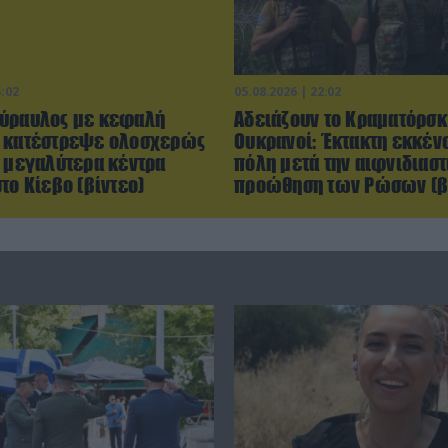
5:02
05.08.2026 | 22:02
ύραυλος με κεφαλή
Αδειάζουν το Κραματόρσκ
 κατέστρεψε ολοσχερώς
Ουκρανοί: Έκτακτη εκκέν
α μεγαλύτερα κέντρα
πόλη μετά την αιφνιδιαστ
το Κίεβο (βίντεο)
προώθηση των Ρώσων (β