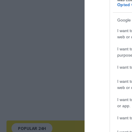
Opted 
Google 
I want t
web or d
I want t
purpose
I want 
I want t
web or d
I want t
or app.
I want t
POPULAR 24H
I want t