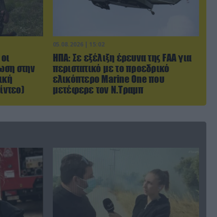
05.08.2026 | 15:02
 οι
ΗΠΑ: Σε εξέλιξη έρευνα της FAA για
ωση στην
περιστατικό με το προεδρικό
ική
ελικόπτερο Marine One που
ίντεο)
μετέφερε τον Ν.Τραμπ