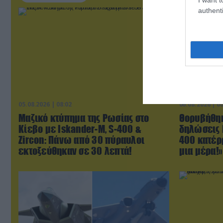
authenti
05.08.2026 | 08:02
06.08.2026 | 0
Μαζικό κτύπημα της Ρωσίας στο
Θορυβήθηκ
Κίεβο με Iskander-Μ, S-400 &
δηλώσεις 
Zircon: Πάνω από 30 πύραυλοι
400 κατέρ
εκτοξεύθηκαν σε 30 λεπτά!
μια μέρα!»