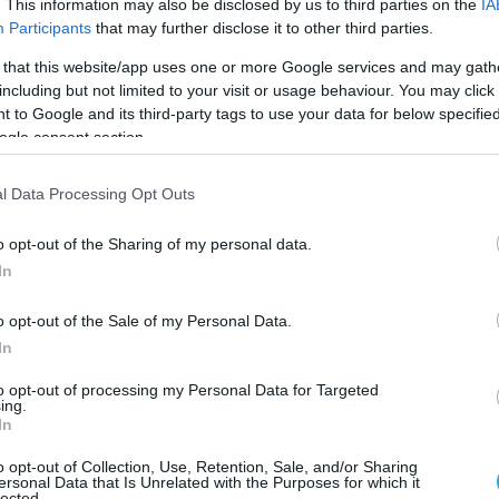
. This information may also be disclosed by us to third parties on the
IA
λληφθέντα σχηματίστηκε δικογραφία
Participants
that may further disclose it to other third parties.
 χαρακτήρα για πορνογραφία ανηλίκων και
 that this website/app uses one or more Google services and may gath
αι να οδηγηθεί στην εισαγγελία Πρωτοδικών
including but not limited to your visit or usage behaviour. You may click 
 to Google and its third-party tags to use your data for below specifi
ogle consent section.
 defencenet.gr
l Data Processing Opt Outs
Ο ΑΡΘΡΟ
o opt-out of the Sharing of my personal data.
In
o opt-out of the Sale of my Personal Data.
In
to opt-out of processing my Personal Data for Targeted
ing.
In
o opt-out of Collection, Use, Retention, Sale, and/or Sharing
ersonal Data that Is Unrelated with the Purposes for which it
lected.