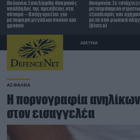
Πολωνία: Συνελήφθη Ουκρανός
Ουκρανία: Σε «στάχτες»
υπάλληλος της πρεσβείας στα
μετατράπηκαν στρατιω
σύνορα – Κατηγορείται για
εξοπλισμός και οχήματ
μεταφορά μεγάλων ποσών και
μετά από ρωσικά πλή
χρυσού
(βίντεο)
ΑΜΥΝΑ
ΑΣΦΑΛΕΙΑ
Η πορνογραφία ανηλίκων
στον εισαγγελέα