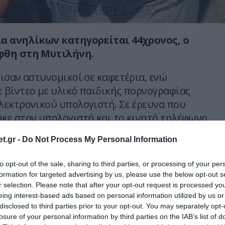
α ανηλίκων κατηγορείται 44χρονος, ο
φθη στη Μυτιλήνη.
ισαν αστυνομικοί σε καφετέρια, ενώ
βίντεο με υλικό παιδικής πορνογραφίας
εκτρονικού υπολογιστή. Σε έρευνα που
ε στον υπολογιστή και το κινητό τηλέφωνο
έθηκαν φωτογραφίες και βίντεο με ανάλογο
t.gr -
Do Not Process My Personal Information
to opt-out of the sale, sharing to third parties, or processing of your per
 έρευνας που έγινε στο σπίτι του βρέθηκαν
formation for targeted advertising by us, please use the below opt-out s
ν δύο κεντρικές μονάδες ηλεκτρονικών
r selection. Please note that after your opt-out request is processed y
 DVD και διάφορα ψηφιακά μέσα αποθήκευσης
eing interest-based ads based on personal information utilized by us or
disclosed to third parties prior to your opt-out. You may separately opt-
α μνήμης), τα οποία εξετάζονται.
losure of your personal information by third parties on the IAB’s list of