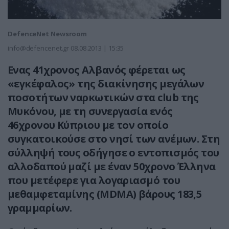
DefenceNet Newsroom
info@defencenet.gr
08.08.2013 | 15:35
Ενας 41χρονος Αλβανός φέρεται ως
«εγκέφαλος» της διακίνησης μεγάλων
ποσοτήτων ναρκωτικών στα club της
Μυκόνου, με τη συνεργασία ενός
46χρονου Κύπριου με τον οποίο
συγκατοικούσε στο νησί των ανέμων. Στη
σύλληψή τους οδήγησε ο εντοπισμός του
αλλοδαπού μαζί με έναν 50χρονο Έλληνα
που μετέφερε για λογαριασμό του
μεθαμφεταμίνης (MDMA) βάρους 183,5
γραμμαρίων.