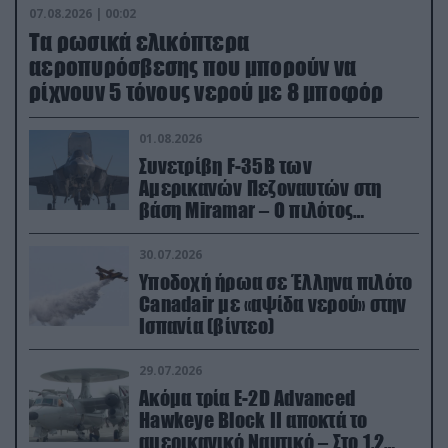
07.08.2026 | 00:02
Τα ρωσικά ελικόπτερα
αεροπυρόσβεσης που μπορούν να
ρίχνουν 5 τόνους νερού με 8 μποφόρ
01.08.2026
Συνετρίβη F-35B των
Αμερικανών Πεζοναυτών στη
βάση Miramar – Ο πιλότος
εκτινάχθηκε εγκαίρως
30.07.2026
Υποδοχή ήρωα σε Έλληνα πιλότο
Canadair με «αψίδα νερού» στην
Ισπανία (βίντεο)
29.07.2026
Ακόμα τρία E-2D Advanced
Hawkeye Block II αποκτά το
αμερικανικό Ναυτικό – Στο 1,2