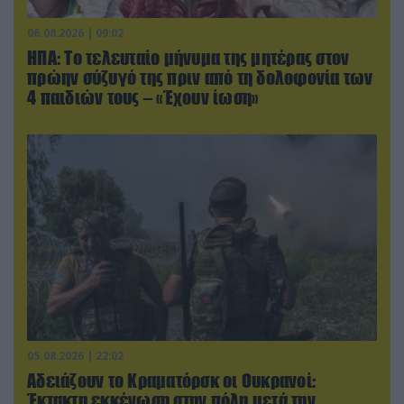
06.08.2026 | 09:02
ΗΠΑ: Το τελευταίο μήνυμα της μητέρας στον
πρώην σύζυγό της πριν από τη δολοφονία των
4 παιδιών τους – «Έχουν ίωση»
05.08.2026 | 22:02
Αδειάζουν το Κραματόρσκ οι Ουκρανοί:
Έκτακτη εκκένωση στην πόλη μετά την