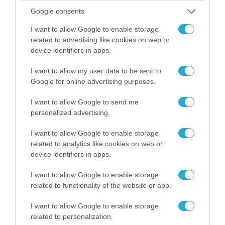
«Οι εντελώς αθώοι»: Η ανάρτηση του Αρκά για
Google consents
τα ζώα που χάθηκαν στις πυρκαγιές της
Αττικής (φωτο)
I want to allow Google to enable storage
related to advertising like cookies on web or
device identifiers in apps.
I want to allow my user data to be sent to
Google for online advertising purposes.
I want to allow Google to send me
personalized advertising.
I want to allow Google to enable storage
related to analytics like cookies on web or
device identifiers in apps.
04.08.2026 | 15:02
I want to allow Google to enable storage
Αυτή την ώρα το τελευταίο «αντίο» στον πρώην
related to functionality of the website or app.
υπουργό Ι.Βαρβιτσιώτη (φωτο)
I want to allow Google to enable storage
related to personalization.