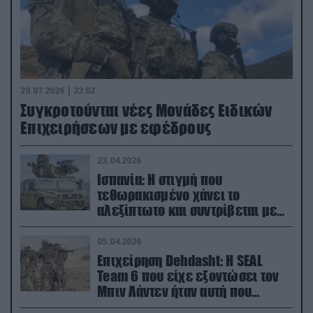
29.07.2026 | 22:02
Συγκροτούνται νέες Μονάδες Ειδικών
Επιχειρήσεων με εφέδρους
23.04.2026
Ισπανία: Η στιγμή που
τεθωρακισμένο χάνει το
αλεξίπτωτο και συντρίβεται με
ορμή στο έδαφος (βίντεο)
05.04.2026
Επιχείρηση Dehdasht: Η SEAL
Team 6 που είχε εξοντώσει τον
Μπιν Λάντεν ήταν αυτή που
διέσωσε τον πιλότο του F-15