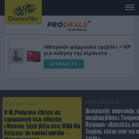
 το
«Μαγική» φόρμουλα τριβόλι + VIP
για αύξηση της λίμπιντο
ΑΓΟΡΑΣΕ ΤΟ
07.08.2026 | 02:02
07.08.2026 | 02:02
Διοικητής συριακής 
Ο Μ.Ρούμπιο έθεσε σε
αναλαμβάνει Τούρκο
εφαρμογή νέα οδηγία:
Άγκυρα: «Απειλές κα
«Όποιος ζητά βίζα στις ΗΠΑ θα
Συρίας είναι σαν να 
δείχνει τα social media –
εμάς»