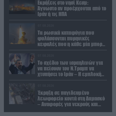
Εκρήξεις στο νησί Κεσμ:
Άγνωστο αν προέρχονται από το
Ιράν ή τις ΗΠΑ
07.08.2026
Τα ρωσικά καταφύγια που
φυλάσσονται πυρηνικές
κεφαλές που η κάθε μία μπορεί
να καταστρέψει «μία
Θεσσαλονίκη»
07.08.2026
Το σχέδιο των ισραηλινών για
να πείσουν τον Ν.Τραμπ να
χτυπήσει το Ιράν – Η εμπλοκή
του Μ.Αχμαντινετζάντ
07.08.2026
Έκρηξη σε παγιδευμένο
λεωφορείο κοντά στη Δαμασκό
– Αναφορές για νεκρούς και
τραυματίες (βίντεο)