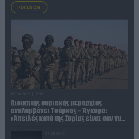
FOCUS ON
07.08.2026 | 02:02
Διοικητής συριακής μεραρχίας
αναλαμβάνει Τούρκος – Άγκυρα:
«Απειλές κατά της Συρίας είναι σαν να
απειλούν εμάς»
07.08.2026