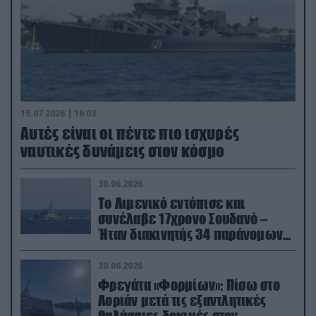
15.07.2026 | 16:03
Aυτές είναι οι πέντε πιο ισχυρές
ναυτικές δυνάμεις στον κόσμο
30.06.2026
Το Λιμενικό εντόπισε και
συνέλαβε 17χρονο Σουδανό –
Ήταν διακινητής 34 παράνομων
μεταναστών
30.06.2026
Φρεγάτα «Φορμίων»: Πίσω στο
Λοριάν μετά τις εξαντλητικές