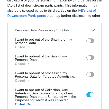
disclosure of your personal information by third parties on the
IAB’s list of downstream participants. This information may
also be disclosed by us to third parties on the
IAB’s List of
Downstream Participants
that may further disclose it to other
06.08.2026 | 14:02
third parties.
«Επιχείρηση ελεύθερα πεζοδρόμια» στην
Please note that this website/app uses one or more Google
Αθήνα: Απομακρύνθηκαν παράνομα
Personal Data Processing Opt Outs
services and may gather and store information including but
αντικείμενα από κοινόχρηστους χώρους
not limited to your visit or usage behaviour. You may click to
I want to opt-out of the Sharing of my
personal data.
grant or deny consent to Google and its third-party tags to
Opted In
use your data for below specified purposes in below Google
consent section.
I want to opt-out of the Sale of my
Personal Data.
Opted In
I want to opt-out of processing my
Personal Data for Targeted Advertising.
Opted In
I want to opt-out of Collection, Use,
Retention, Sale, and/or Sharing of my
Personal Data that Is Unrelated with the
Purposes for which it was collected.
Opted Out
06.08.2026 | 09:03