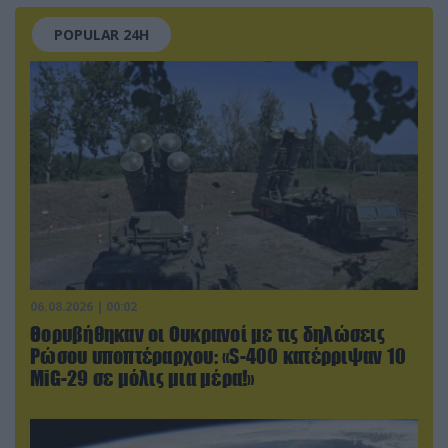
POPULAR 24H
06.08.2026 | 00:02
Θορυβήθηκαν οι Ουκρανοί με τις δηλώσεις
Ρώσου υποπτέραρχου: «S-400 κατέρριψαν 10
MiG-29 σε μόλις μια μέρα!»