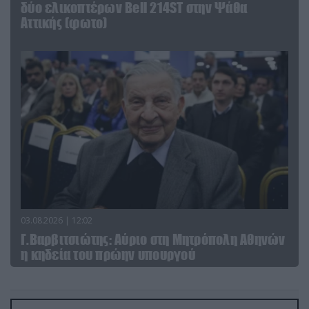
δύο ελικοπτέρων Bell 214ST στην Ψάθα
Αττικής (φωτο)
03.08.2026 | 12:02
Γ.Βαρβιτσιώτης: Aύριο στη Μητρόπολη Αθηνών
η κηδεία του πρώην υπουργού