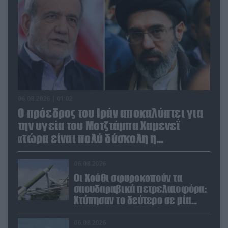
06.08.2026 | 01:02
Ο πρόεδρος του Ιράν αποκαλύπτει για
την υγεία του Μοτζτάμπα Χαμενεΐ
«τώρα είναι πολύ δύσκολη η
επικοινωνία»
06.08.2026
Οι Χούθι σφυροκοπούν τα
σαουδαραβικά πετρελαιοφόρα:
Χτύπησαν το δεύτερο σε μία
ημέρα στην Ερυθρά Θάλασσα
06.08.2026