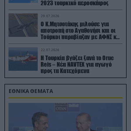
2023 τουρκικό αεροσκάφος
29.07.2026
Ο Κ.Μητσοτάκης μιλούσε για
αποτροπή στο Αγαθονήσι και οι
Τούρκοι παραβίαζαν με ΑΦΝΣ και
drone
22.07.2026
Η Τουρκία βγάζει ξανά το Oruc
Reis – Νέα NAVTEX για αγωγό
προς τα Κατεχόμενα
ΕΘΝΙΚΑ ΘΕΜΑΤΑ