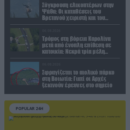
Σύγκρουση ελικοπτέρων στην
Ψάθα: Οι καταθέσεις του
Βρετανού χειριστή και του
Έλληνα πιλότου από το δεύτερο
μέσο
06.08.2026
Τρόμος στη βόρεια Καρολίνα
μετά από ένοπλη επίθεση σε
κατοικία: Νεκρά τρία μέλη
οικογένειας – 4 οι τραυματίες
(upd)
06.08.2026
Σφραγίζεται το αιολικό πάρκο
στη Βοιωτία: Γιατί οι Αρχές
ξεκινούν έρευνες στο σημείο
POPULAR 24H