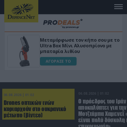
σου με το
«Μαγική» φόρμουλα τριβόλι +
ίονο με
για αύξηση της λίμπιντο
ΑΓΟΡΑΣΕ ΤΟ
06.08.2026 | 01:02
06.08.2026 | 01:02
Ο πρόεδρος του Ιράν
Drones οπτικών ινών
αποκαλύπτει για την
κυριαρχούν στο ουκρανικό
Μοτζτάμπα Χαμενεΐ 
μέτωπο (βίντεο)
είναι πολύ δύσκολη 
επικοινωνία»