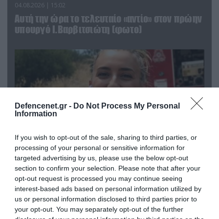
04.08.2026 | 15:02
Αυτή την ώρα το τελευταίο «αντίο» στον πρώην
υπουργό Ι.Βαρβιτσιώτη (φωτο)
Defencenet.gr -
Do Not Process My Personal
Information
If you wish to opt-out of the sale, sharing to third parties, or
processing of your personal or sensitive information for
targeted advertising by us, please use the below opt-out
section to confirm your selection. Please note that after your
04.08.2026 | 13:02
opt-out request is processed you may continue seeing
Η ανακοίνωση του Πανελλήνιου Σωματείου
interest-based ads based on personal information utilized by
Πυροσβεστών για την δημοσιογράφο του OPEN
us or personal information disclosed to third parties prior to
που γέλασε στη φωτιά
your opt-out. You may separately opt-out of the further