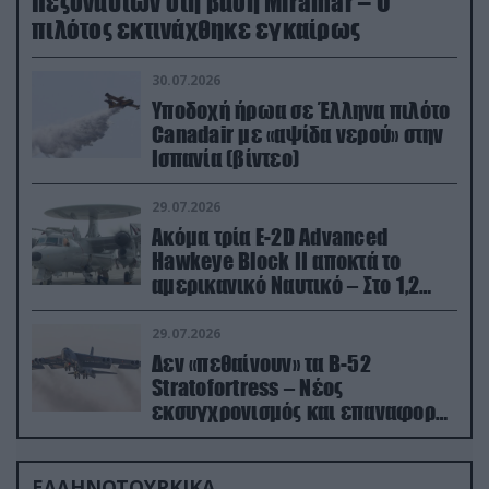
Πεζοναυτών στη βάση Miramar – Ο
πιλότος εκτινάχθηκε εγκαίρως
30.07.2026
Υποδοχή ήρωα σε Έλληνα πιλότο
Canadair με «αψίδα νερού» στην
Ισπανία (βίντεο)
29.07.2026
Ακόμα τρία E-2D Advanced
Hawkeye Block II αποκτά το
αμερικανικό Ναυτικό – Στο 1,2
δισ.δολάρια το κόστος
29.07.2026
Δεν «πεθαίνουν» τα Β-52
Stratofortress – Νέος
εκσυγχρονισμός και επαναφορά
από τα «νεκροταφεία»
ΕΛΛΗΝΟΤΟΥΡΚΙΚΑ