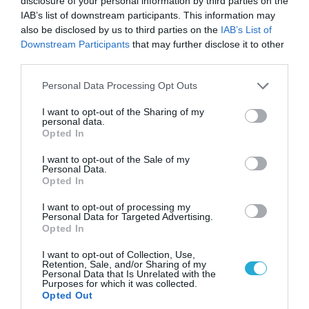
disclosure of your personal information by third parties on the
IAB’s list of downstream participants. This information may
also be disclosed by us to third parties on the
IAB’s List of
Downstream Participants
that may further disclose it to other
third parties.
Please note that this website/app uses one or more Google
Personal Data Processing Opt Outs
services and may gather and store information including but
not limited to your visit or usage behaviour. You may click to
I want to opt-out of the Sharing of my
personal data.
grant or deny consent to Google and its third-party tags to
Opted In
use your data for below specified purposes in below Google
consent section.
I want to opt-out of the Sale of my
Personal Data.
04.08.2026 | 12:02
Opted In
O διευθυντής του OPEN προσπαθεί να τα
I want to opt-out of processing my
«μαζέψει» για τη δημοσιογράφο που γέλασε
Personal Data for Targeted Advertising.
σε ρεπορτάζ για τις φωτιές
Opted In
I want to opt-out of Collection, Use,
Retention, Sale, and/or Sharing of my
Personal Data that Is Unrelated with the
Purposes for which it was collected.
Opted Out