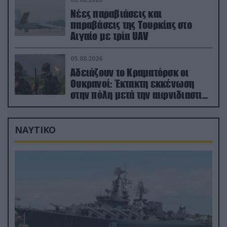
Νέες παραβιάσεις και
παραβάσεις της Τουρκίας στο
Αιγαίο με τρία UAV
05.08.2026
Αδειάζουν το Κραματόρσκ οι
Ουκρανοί: Έκτακτη εκκένωση
στην πόλη μετά την αιφνιδιαστική
προώθηση των Ρώσων (βίντεο)
ΝΑΥΤΙΚΟ