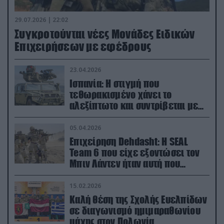
29.07.2026 | 22:02
Συγκροτούνται νέες Μονάδες Ειδικών
Επιχειρήσεων με εφέδρους
23.04.2026
Ισπανία: Η στιγμή που
τεθωρακισμένο χάνει το
αλεξίπτωτο και συντρίβεται με
ορμή στο έδαφος (βίντεο)
05.04.2026
Επιχείρηση Dehdasht: Η SEAL
Team 6 που είχε εξοντώσει τον
Μπιν Λάντεν ήταν αυτή που
διέσωσε τον πιλότο του F-15
15.02.2026
Καλή θέση της Σχολής Ευελπίδων
σε διαγωνισμό ημιμαραθωνίου
μάχης στον Πολωνία