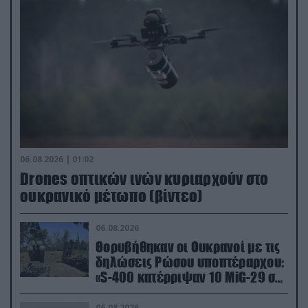
06.08.2026 | 01:02
Drones οπτικών ινών κυριαρχούν στο
ουκρανικό μέτωπο (βίντεο)
06.08.2026
Θορυβήθηκαν οι Ουκρανοί με τις
δηλώσεις Ρώσου υποπτέραρχου:
«S-400 κατέρριψαν 10 MiG-29 σε
μόλις μια μέρα!»
06.08.2026