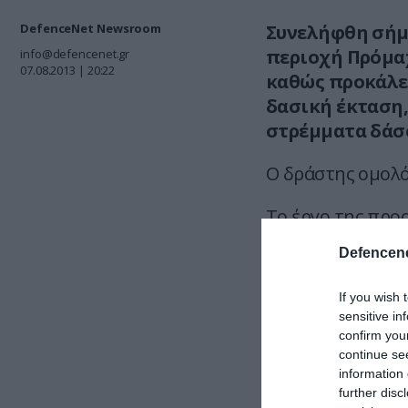
DefenceNet Newsroom
Συνελήφθη σήμ
περιοχή Πρόμαχ
info@defencenet.gr
07.08.2013 | 20:22
καθώς προκάλε
δασική έκταση,
στρέμματα δάσ
Ο δράστης ομολό
Το έργο της προα
σχηματισμό της 
Defencene
αρμόδιο εισαγγε
If you wish 
Τμήμα ειδήσεω
sensitive in
confirm you
continue se
ΣΧΟΛΙΑΣΤΕ Τ
information 
further disc