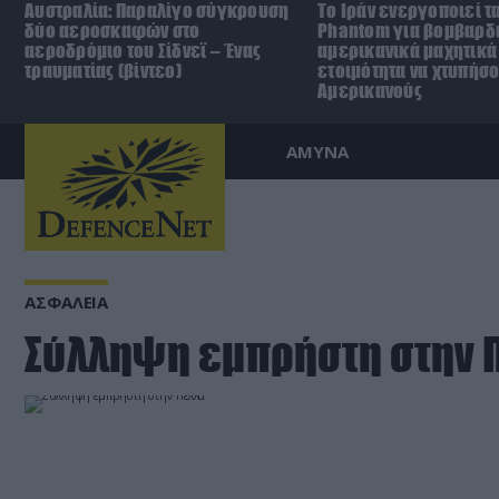
Αυστραλία: Παραλίγο σύγκρουση
Το Ιράν ενεργοποιεί τα
δύο αεροσκαφών στο
Phantom για βομβαρδι
αεροδρόμιο του Σίδνεϊ – Ένας
αμερικανικά μαχητικά
τραυματίας (βίντεο)
ετοιμότητα να χτυπήσ
Αμερικανούς
ΑΜΥΝΑ
ΑΣΦΑΛΕΙΑ
Σύλληψη εμπρήστη στην 