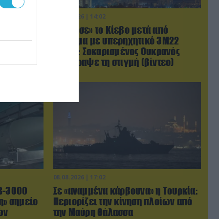
08.08.2026 | 14:02
φωνίας
«Φώτισε» το Κίεβο μετά από
ιστάν θα
χτύπημα με υπερηχητικό 3M22
λαμαμπάντ
Zircon: Σοκαρισμένος Ουκρανός
κατέγραψε τη στιγμή (βίντεο)
08.08.2026 | 17:02
AB-3000
Σε «αναμμένα κάρβουνα» η Τουρκία:
η» σημείο
Περιορίζει την κίνηση πλοίων από
ών
την Μαύρη Θάλασσα