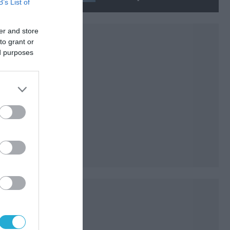
B’s List of
Τζανέιρο (βίντεο)
er and store
to grant or
ed purposes