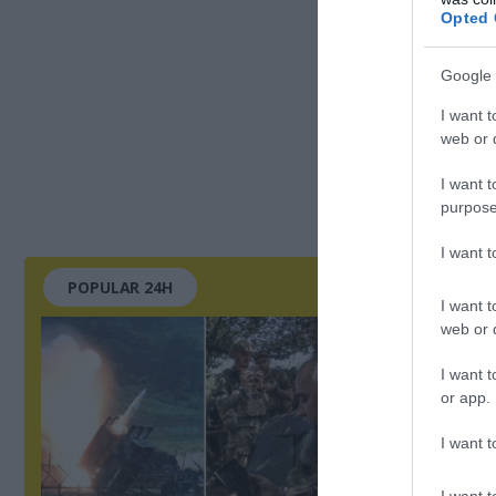
Opted 
Google 
I want t
web or d
I want t
purpose
I want 
POPULAR 24H
I want t
web or d
I want t
or app.
I want t
I want t