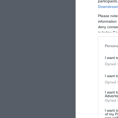
participants
Downstream 
Please note
information 
deny consent
in below Go
Persona
I want t
Opted 
I want t
Opted 
I want 
Advertis
Opted 
I want t
of my P
was col