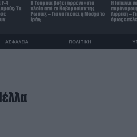
 F-4
Η Τουρκία βάζει «φρένο» στα
Η Ισπανία ν
σμούς: Τα
πλοία από το Νοβοροσίσκ της
παράνομους
 σε
Ρωσίας – Για να πιέσει η Μόσχα το
Αφρική – Γι
ουν
Ιράν;
όμως επέλε
ΑΣΦΑΛΕΙΑ
ΠΟΛΙΤΙΚΗ
Υ
Πέλλα