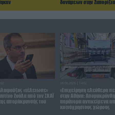
θηκαν
δυνάμεων στην Ζαπορίζια
:02
06.08.2026 | 14:02
 Αλαφούζος «τέλειωσε»
«Επιχείρηση ελεύθερα πε
ντίνο Ζούλα από τον ΣΚΑΪ
στην Αθήνα: Απομακρύνθ
 της απομάκρυνσής του
παράνομα αντικείμενα α
κοινόχρηστους χώρους