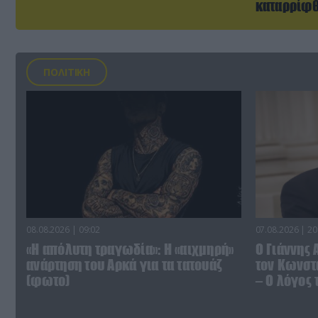
καταρρίφ
ΠΟΛΙΤΙΚΗ
08.08.2026 | 09:02
07.08.2026 | 20
«Η απόλυτη τραγωδία»: Η «αιχμηρή»
Ο Γιάννης
ανάρτηση του Αρκά για τα τατουάζ
τον Κωνστα
(φωτο)
– Ο λόγος