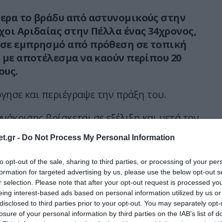
ερα το βράδυ από αστυνομικούς στην
οι Αριδαίας στην Πέλλα ένας 34χρονος,
σε εμπρησμό από πρόθεση σε τοπική
 με αποτέλεσμα να καούν περίπου 20
ους.
γησε και περιέγραψε την πράξη του.
νάκρισης βρίσκεται σε εξέλιξη και μετά τον
δικογραφίας ο συλληφθείς θα οδηγηθεί στον
t.gr -
Do Not Process My Personal Information
λέα.
to opt-out of the sale, sharing to third parties, or processing of your per
ν defencenet.gr
formation for targeted advertising by us, please use the below opt-out s
r selection. Please note that after your opt-out request is processed y
eing interest-based ads based on personal information utilized by us or
Ο ΑΡΘΡΟ
disclosed to third parties prior to your opt-out. You may separately opt-
losure of your personal information by third parties on the IAB’s list of