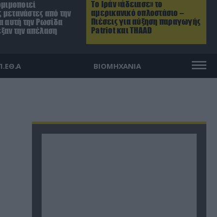
Το Ιράν «άδειασε» το
ομιμοποιεί
αμερικανικό οπλοστάσιο –
 μετανάστες από την
Πιέσεις για αύξηση παραγωγής
α αυτή την Ρωσίδα
Patriot και THAAD
ξαν την απέλαση
Π.ΕΘ.Α
ΒΙΟΜΗΧΑΝΙΑ