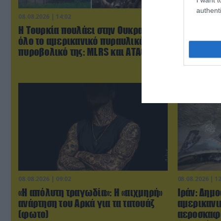
authenti
08.08.2026 | 14:02
08.08.2026 | 1
Η Τουρκία πουλάει στην Ουκρανία
ΕΚΤΑΚΤΟ: 
όλο το αμερικανικό πυραυλικό
βορειοκορ
πυροβολικό της: MLRS και ΑΤΑCMS
αναπτύχθη
08.08.2026 | 09:02
08.08.2026 | 1
«Η απόλυτη τραγωδία»: Η «αιχμηρή»
Ιράν: Δημ
ανάρτηση του Αρκά για τα τατουάζ
αμερικανι
(φωτο)
αεροσκαφ