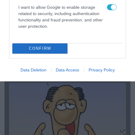
I want to allow Google to enable storage
related to security, including authentication
functionality and fraud prevention, and other
user protection.
CONFIRM
06.08.2026 | 14:02
«Επιχείρηση ελεύθερα πεζοδρόμια» στην
Αθήνα: Απομακρύνθηκαν παράνομα
αντικείμενα από κοινόχρηστους χώρους
Data Deletion
Data Access
Privacy Policy