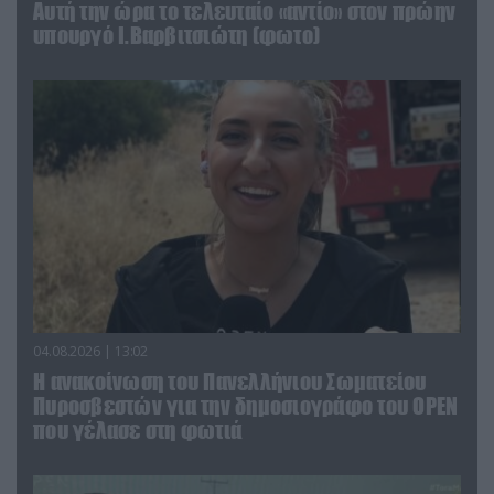
Αυτή την ώρα το τελευταίο «αντίο» στον πρώην
υπουργό Ι.Βαρβιτσιώτη (φωτο)
04.08.2026 | 13:02
Η ανακοίνωση του Πανελλήνιου Σωματείου
Πυροσβεστών για την δημοσιογράφο του OPEN
που γέλασε στη φωτιά