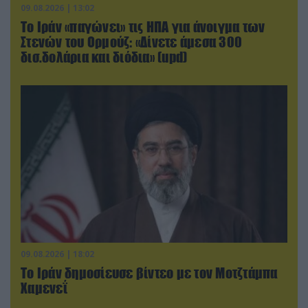
09.08.2026 | 13:02
Το Ιράν «παγώνει» τις ΗΠΑ για άνοιγμα των
Στενών του Ορμούζ: «Δίνετε άμεσα 300
δισ.δολάρια και διόδια» (upd)
09.08.2026 | 18:02
Το Ιράν δημοσίευσε βίντεο με τον Μοτζτάμπα
Χαμενεΐ