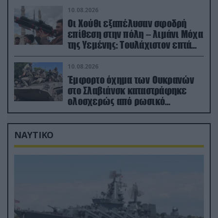
10.08.2026
Οι Χούθι εξαπέλυσαν σφοδρή
επίθεση στην πόλη – λιμάνι Μόχα
της Υεμένης: Toυλάχιστον επτά
νεκροί (βίντεο)
10.08.2026
Έμφορτο όχημα των Ουκρανών
στο Σλαβιάνσκ καταστράφηκε
ολοσχερώς από ρωσικό
μαχητικό μέσα στην πόλη!
(βίντεο)
ΝΑΥΤΙΚΟ