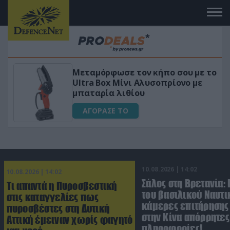
 το
«Μαγική» φόρμουλα τριβόλι + VIP
για αύξηση της λίμπιντο
ΑΓΟΡΑΣΕ ΤΟ
10.08.2026 | 14:02
10.08.2026 | 14:02
Σάλος στη Βρετανία:
Τι απαντά η Πυροσβεστική
του βασιλικού Ναυτι
στις καταγγελίες πως
κάμερες επιτήρησης
πυροσβέστες στη Δυτική
στην Κίνα απόρρητες
Αττική έμειναν χωρίς φαγητό
πληροφορίες!