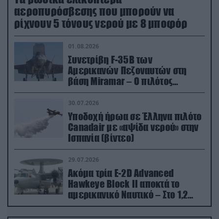
αεροπυρόσβεσης που μπορούν να
ρίχνουν 5 τόνους νερού με 8 μποφόρ
01.08.2026
Συνετρίβη F-35B των
Αμερικανών Πεζοναυτών στη
βάση Miramar – Ο πιλότος
εκτινάχθηκε εγκαίρως
30.07.2026
Υποδοχή ήρωα σε Έλληνα πιλότο
Canadair με «αψίδα νερού» στην
Ισπανία (βίντεο)
29.07.2026
Ακόμα τρία E-2D Advanced
Hawkeye Block II αποκτά το
αμερικανικό Ναυτικό – Στο 1,2
δισ.δολάρια το κόστος