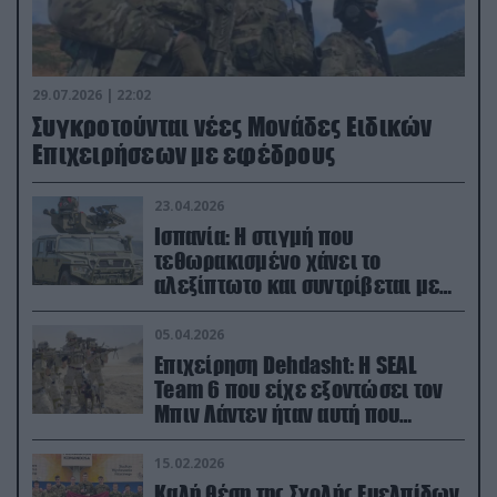
29.07.2026 | 22:02
Συγκροτούνται νέες Μονάδες Ειδικών
Επιχειρήσεων με εφέδρους
23.04.2026
Ισπανία: Η στιγμή που
τεθωρακισμένο χάνει το
αλεξίπτωτο και συντρίβεται με
ορμή στο έδαφος (βίντεο)
05.04.2026
Επιχείρηση Dehdasht: Η SEAL
Team 6 που είχε εξοντώσει τον
Μπιν Λάντεν ήταν αυτή που
διέσωσε τον πιλότο του F-15
15.02.2026
Καλή θέση της Σχολής Ευελπίδων