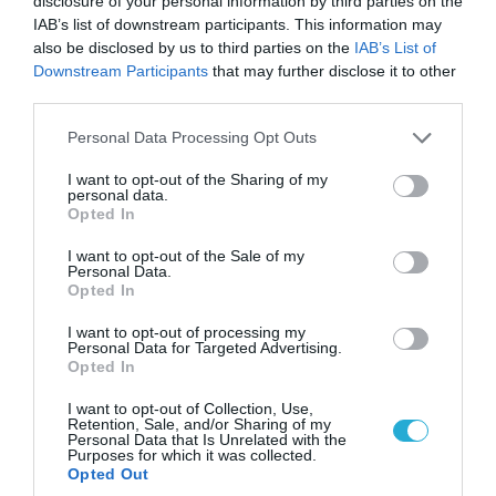
disclosure of your personal information by third parties on the
IAB’s list of downstream participants. This information may
09.08.2026 | 17:02
also be disclosed by us to third parties on the
IAB’s List of
ΣΥΡΙΖΑ για υποκλοπές: «Το (παρα)κράτος της ΝΔ
Downstream Participants
that may further disclose it to other
έχει συνέχεια και συνέπεια»
third parties.
Please note that this website/app uses one or more Google
Personal Data Processing Opt Outs
services and may gather and store information including but
not limited to your visit or usage behaviour. You may click to
I want to opt-out of the Sharing of my
personal data.
grant or deny consent to Google and its third-party tags to
Opted In
use your data for below specified purposes in below Google
consent section.
I want to opt-out of the Sale of my
Personal Data.
Opted In
I want to opt-out of processing my
Personal Data for Targeted Advertising.
Opted In
08.08.2026 | 09:02
I want to opt-out of Collection, Use,
Retention, Sale, and/or Sharing of my
«Η απόλυτη τραγωδία»: Η «αιχμηρή» ανάρτηση
Personal Data that Is Unrelated with the
του Αρκά για τα τατουάζ (φωτο)
Purposes for which it was collected.
Opted Out