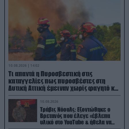
10.08.2026 | 14:02
Τι απαντά η Πυροσβεστική στις
καταγγελίες πως πυροσβέστες στη
Δυτική Αττική έμειναν χωρίς φαγητό και
νερό
10.08.2026
Τράβις Νόουλς: Εξοντώθηκε ο
Βρετανός που έλεγε «έβλεπα
υλικό στο YouTube & ήθελα να
καθαρίσω τους Ρώσους» (βίντεο)