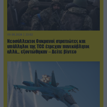
09.08.2026 | 23:02
Νεοσύλλεκτοι Ουκρανοί στρατιώτες και
υπάλληλοι της TCC έτρεχαν πανικόβλητοι
αλλά… εξοντώθηκαν – Δείτε βίντεο