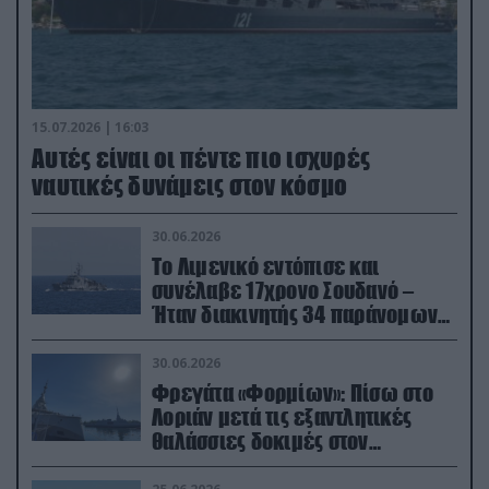
15.07.2026 | 16:03
Aυτές είναι οι πέντε πιο ισχυρές
ναυτικές δυνάμεις στον κόσμο
30.06.2026
Το Λιμενικό εντόπισε και
συνέλαβε 17χρονο Σουδανό –
Ήταν διακινητής 34 παράνομων
μεταναστών
30.06.2026
Φρεγάτα «Φορμίων»: Πίσω στο
Λοριάν μετά τις εξαντλητικές
θαλάσσιες δοκιμές στον
απαιτητικό Βισκαϊκό