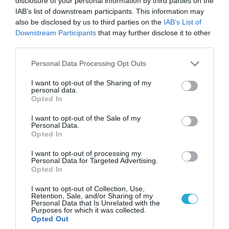
disclosure of your personal information by third parties on the
IAB’s list of downstream participants. This information may
also be disclosed by us to third parties on the
IAB’s List of
Downstream Participants
that may further disclose it to other
third parties.
Please note that this website/app uses one or more Google
Personal Data Processing Opt Outs
services and may gather and store information including but
not limited to your visit or usage behaviour. You may click to
I want to opt-out of the Sharing of my
personal data.
grant or deny consent to Google and its third-party tags to
Opted In
use your data for below specified purposes in below Google
consent section.
06.08.2026 | 14:02
I want to opt-out of the Sale of my
Personal Data.
«Επιχείρηση ελεύθερα πεζοδρόμια» στην
Opted In
Αθήνα: Απομακρύνθηκαν παράνομα
αντικείμενα από κοινόχρηστους χώρους
I want to opt-out of processing my
Personal Data for Targeted Advertising.
Opted In
I want to opt-out of Collection, Use,
Retention, Sale, and/or Sharing of my
Personal Data that Is Unrelated with the
Purposes for which it was collected.
Opted Out