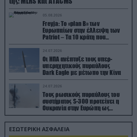
της: MLRS και ΑΤΑCMS
05.08.2026
Freyja: Το «plan Β» των
Ευρωπαίων στην έλλειψη των
Patriot – Τα 10 κράτη που
συμμετέχουν στο δίκτυο
συνεργασίας
24.07.2026
Οι ΗΠΑ ανέπτυξε τους υπερ-
υπερηχητικούς πυραύλους
Dark Eagle με μέτωπο την Κίνα
24.07.2026
Τους ρωσικούς πυραύλους του
συστήματος S-300 προτείνει η
Ουκρανία στην Ευρώπη ως
αντιβαλλιστικό σύστημα
ΕΣΩΤΕΡΙΚΗ ΑΣΦΑΛΕΙΑ