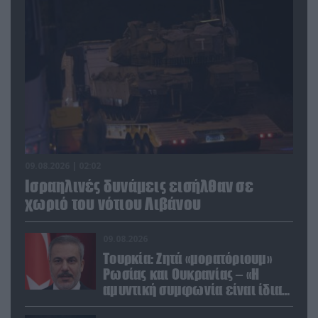
09.08.2026 | 02:02
Ισραηλινές δυνάμεις εισήλθαν σε
χωριό του νότιου Λιβάνου
09.08.2026
Τουρκία: Ζητά «μορατόριουμ»
Ρωσίας και Ουκρανίας – «Η
αμυντική συμφωνία είναι ίδια
με το άρθρο 5 του ΝΑΤΟ» (upd)