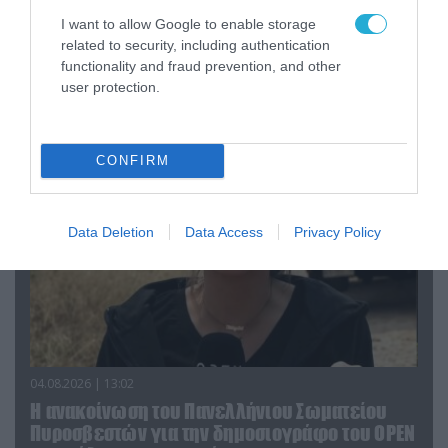
I want to allow Google to enable storage
related to security, including authentication
04.08.2026 | 15:02
functionality and fraud prevention, and other
Αυτή την ώρα το τελευταίο «αντίο» στον πρώην
user protection.
υπουργό Ι.Βαρβιτσιώτη (φωτο)
CONFIRM
Data Deletion
Data Access
Privacy Policy
04.08.2026 | 13:02
Η ανακοίνωση του Πανελλήνιου Σωματείου
Πυροσβεστών για την δημοσιογράφο του OPEN