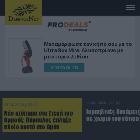
τον κήπο σου με το
«Μαγική» φόρμουλα 
ι Αλυσοπρίονο με
για αύξηση της λίμ
ίου
ΑΓΟΡΑΣΕ ΤΟ
09.08.2026 | 02:02
09.08.2026 | 02:02
Ισραηλινές δυνάμεις
Νέο κτύπημα στα Στενά του
σε χωριό του νότιου
Ορμούζ: Πύραυλος έπληξε
πλοίο κοντά στο Ομάν