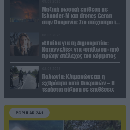
09.08.2026
Μαζική ρωσική επίθεση με
Iskander-M και drones Geran
στην Ουκρανία: Στο στόχαστρο το
εργοστάσιο των Flamingo
08.08.2026
«Ελπίδα για τη Δημοκρατία»:
Καταγγελίες για «σπίλωση» από
πρώην στέλεχος του κόμματος
08.08.2026
Πολωνία: Κλιμακώνεται η
εχθρότητα κατά Ουκρανών – Η
τεράστια αύξηση σε επιθέσεις
POPULAR 24H