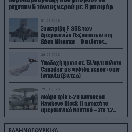
ρίχνουν 5 τόνους νερού με 8 μποφόρ
01.08.2026
Συνετρίβη F-35B των
Αμερικανών Πεζοναυτών στη
βάση Miramar – Ο πιλότος
εκτινάχθηκε εγκαίρως
30.07.2026
Υποδοχή ήρωα σε Έλληνα πιλότο
Canadair με «αψίδα νερού» στην
Ισπανία (βίντεο)
29.07.2026
Ακόμα τρία E-2D Advanced
Hawkeye Block II αποκτά το
αμερικανικό Ναυτικό – Στο 1,2
δισ.δολάρια το κόστος
ΕΛΛΗΝΟΤΟΥΡΚΙΚΑ