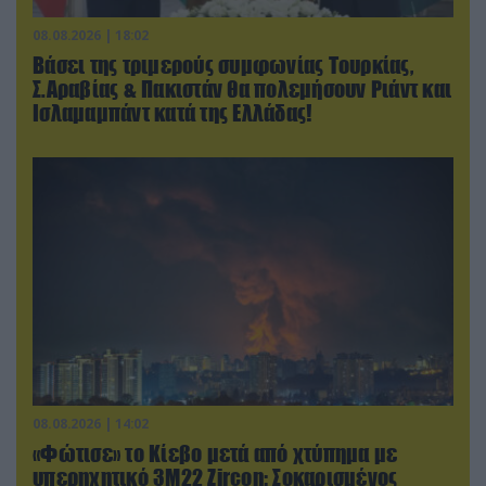
08.08.2026 | 18:02
Βάσει της τριμερούς συμφωνίας Τουρκίας,
Σ.Αραβίας & Πακιστάν θα πολεμήσουν Ριάντ και
Ισλαμαμπάντ κατά της Ελλάδας!
08.08.2026 | 14:02
«Φώτισε» το Κίεβο μετά από χτύπημα με
υπερηχητικό 3M22 Zircon: Σοκαρισμένος