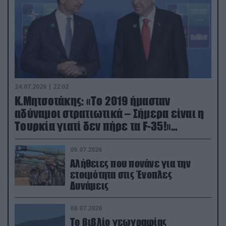
24.07.2026 | 22:02
Κ.Μητσοτάκης: «Το 2019 ήμασταν
αδύναμοι στρατιωτικά – Σήμερα είναι η
Τουρκία γιατί δεν πήρε τα F-35!»
(βίντεο)
09.07.2026
Αλήθειες που πονάνε για την
ετοιμότητα στις Ένοπλες
Δυνάμεις
08.07.2026
Το βιβλίο γεωγραφίας