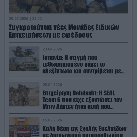
29.07.2026 | 22:02
Συγκροτούνται νέες Μονάδες Ειδικών
Επιχειρήσεων με εφέδρους
23.04.2026
Ισπανία: Η στιγμή που
τεθωρακισμένο χάνει το
αλεξίπτωτο και συντρίβεται με
ορμή στο έδαφος (βίντεο)
05.04.2026
Επιχείρηση Dehdasht: Η SEAL
Team 6 που είχε εξοντώσει τον
Μπιν Λάντεν ήταν αυτή που
διέσωσε τον πιλότο του F-15
15.02.2026
Καλή θέση της Σχολής Ευελπίδων
σε διαγωνισμό ημιμαραθωνίου