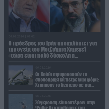
06.08.2026 | 01:02
Ο πρόεδρος του Ιράν αποκαλύπτει για
την υγεία του Μοτζτάμπα Χαμενεΐ
«τώρα είναι πολύ δύσκολη η
επικοινωνία»
06.08.2026
Οι Χούθι σφυροκοπούν τα
σαουδαραβικά πετρελαιοφόρα:
Χτύπησαν το δεύτερο σε μία
ημέρα στην Ερυθρά Θάλασσα
06.08.2026
Σύγκρουση ελικοπτέρων στην
Ψάθα: Οι καταθέσεις του