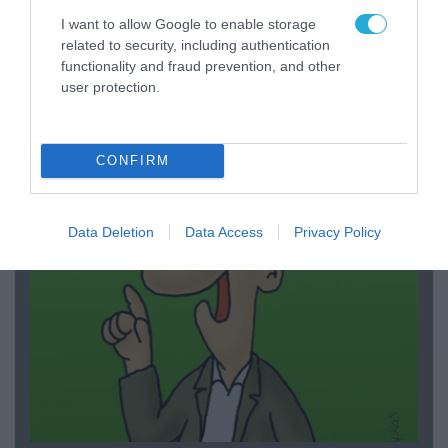
I want to allow Google to enable storage
related to security, including authentication
functionality and fraud prevention, and other
user protection.
03.08.2026 | 19:02
Ξέπλυμα της ανοησίας από τη Α.Γιάμαλη για την
ρεπόρτερ του ΟΡΕΝ: «Όλοι να έχουμε
CONFIRM
δικαίωμα στο λάθος»
Data Deletion
Data Access
Privacy Policy