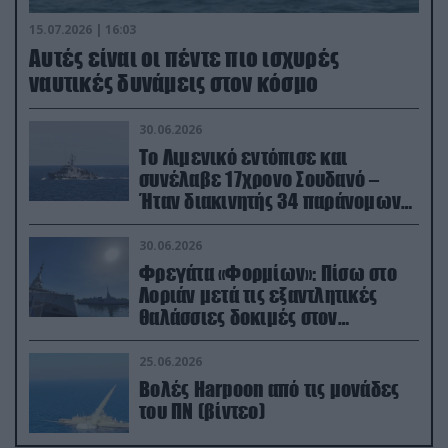
15.07.2026 | 16:03
Aυτές είναι οι πέντε πιο ισχυρές
ναυτικές δυνάμεις στον κόσμο
30.06.2026
Το Λιμενικό εντόπισε και
συνέλαβε 17χρονο Σουδανό –
Ήταν διακινητής 34 παράνομων
μεταναστών
30.06.2026
Φρεγάτα «Φορμίων»: Πίσω στο
Λοριάν μετά τις εξαντλητικές
θαλάσσιες δοκιμές στον
απαιτητικό Βισκαϊκό
25.06.2026
Βολές Harpoon από τις μονάδες
του ΠΝ (βίντεο)