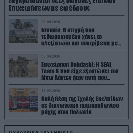
Συγκροτούνται νέες Μονάδες Ειδικών
Επιχειρήσεων με εφέδρους
23.04.2026
Ισπανία: Η στιγμή που
τεθωρακισμένο χάνει το
αλεξίπτωτο και συντρίβεται με
ορμή στο έδαφος (βίντεο)
05.04.2026
Επιχείρηση Dehdasht: Η SEAL
Team 6 που είχε εξοντώσει τον
Μπιν Λάντεν ήταν αυτή που
διέσωσε τον πιλότο του F-15
15.02.2026
Καλή θέση της Σχολής Ευελπίδων
σε διαγωνισμό ημιμαραθωνίου
μάχης στον Πολωνία
ΠΥΡΑΥΛΙΚΑ ΣΥΣΤΗΜΑΤΑ