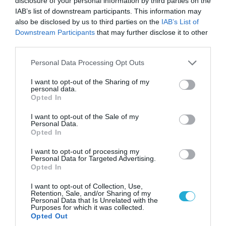
disclosure of your personal information by third parties on the
IAB’s list of downstream participants. This information may
also be disclosed by us to third parties on the
IAB’s List of
Downstream Participants
that may further disclose it to other
third parties.
Please note that this website/app uses one or more Google
Personal Data Processing Opt Outs
services and may gather and store information including but
not limited to your visit or usage behaviour. You may click to
I want to opt-out of the Sharing of my
personal data.
grant or deny consent to Google and its third-party tags to
Opted In
use your data for below specified purposes in below Google
consent section.
I want to opt-out of the Sale of my
Personal Data.
Opted In
04.08.2026 | 13:02
I want to opt-out of processing my
Η ανακοίνωση του Πανελλήνιου Σωματείου
Personal Data for Targeted Advertising.
Πυροσβεστών για την δημοσιογράφο του OPEN
Opted In
που γέλασε στη φωτιά
I want to opt-out of Collection, Use,
Retention, Sale, and/or Sharing of my
Personal Data that Is Unrelated with the
Purposes for which it was collected.
Opted Out