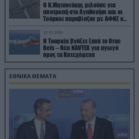
Ο Κ.Μητσοτάκης μιλούσε για
αποτροπή στο Αγαθονήσι και οι
Τούρκοι παραβίαζαν με ΑΦΝΣ και
drone
22.07.2026
Η Τουρκία βγάζει ξανά το Oruc
Reis – Νέα NAVTEX για αγωγό
προς τα Κατεχόμενα
ΕΘΝΙΚΑ ΘΕΜΑΤΑ