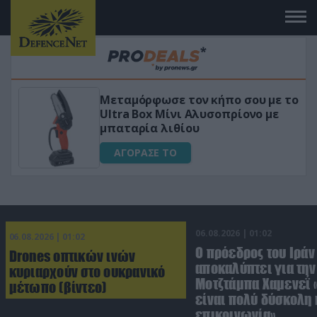
ον κήπο σου με το
«Μαγική» φόρμουλα τ
 Αλυσοπρίονο με
για αύξηση της λίμπι
ου
ΑΓΟΡΑΣΕ ΤΟ
06.08.2026 | 01:02
06.08.2026 | 01:02
Ο πρόεδρος του Ιράν
Drones οπτικών ινών
αποκαλύπτει για την
κυριαρχούν στο ουκρανικό
Μοτζτάμπα Χαμενεΐ 
μέτωπο (βίντεο)
είναι πολύ δύσκολη 
επικοινωνία»