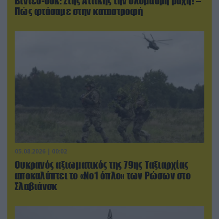
Βίντεο-σοκ: Στης Αττικής την ολόμαυρη ράχη! –
Πώς φτάσαμε στην καταστροφή
05.08.2026 | 00:02
Ουκρανός αξιωματικός της 79ης Ταξιαρχίας
αποκαλύπτει το «Νο1 όπλο» των Ρώσων στο
Σλαβιάνσκ