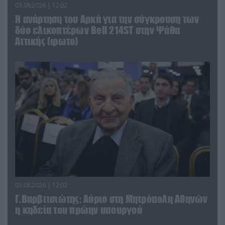
03.08.2026 | 12:02
Η ανάρτηση του Αρκά για την σύγκρουση των
δύο ελικοπτέρων Bell 214ST στην Ψάθα
Αττικής (φωτο)
03.08.2026 | 12:02
Γ.Βαρβιτσιώτης: Aύριο στη Μητρόπολη Αθηνών
η κηδεία του πρώην υπουργού