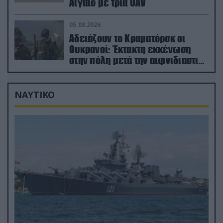
Αιγαίο με τρία UAV
05.08.2026
Αδειάζουν το Κραματόρσκ οι
Ουκρανοί: Έκτακτη εκκένωση
στην πόλη μετά την αιφνιδιαστική
προώθηση των Ρώσων (βίντεο)
ΝΑΥΤΙΚΟ