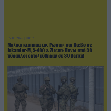
05.08.2026 | 08:02
Μαζικό κτύπημα της Ρωσίας στο Κίεβο με
Iskander-Μ, S-400 & Zircon: Πάνω από 30
πύραυλοι εκτοξεύθηκαν σε 30 λεπτά!