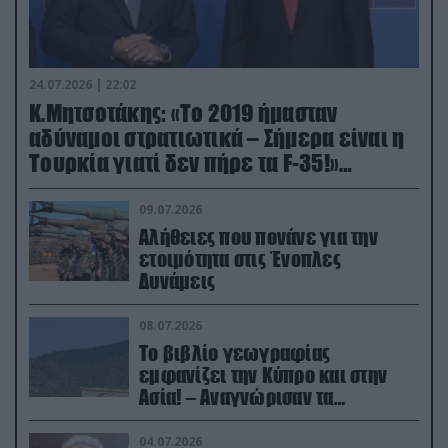
24.07.2026 | 22:02
Κ.Μητσοτάκης: «Το 2019 ήμασταν
αδύναμοι στρατιωτικά – Σήμερα είναι η
Τουρκία γιατί δεν πήρε τα F-35!»
(βίντεο)
09.07.2026
Αλήθειες που πονάνε για την
ετοιμότητα στις Ένοπλες
Δυνάμεις
08.07.2026
Το βιβλίο γεωγραφίας
εμφανίζει την Κύπρο και στην
Ασία! – Αναγνώρισαν τα
κατεχόμενα; (φωτο)
04.07.2026