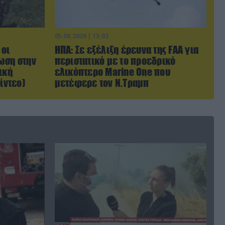
05.08.2026 | 15:02
 οι
ΗΠΑ: Σε εξέλιξη έρευνα της FAA για
ωση στην
περιστατικό με το προεδρικό
ική
ελικόπτερο Marine One που
ίντεο)
μετέφερε τον Ν.Τραμπ