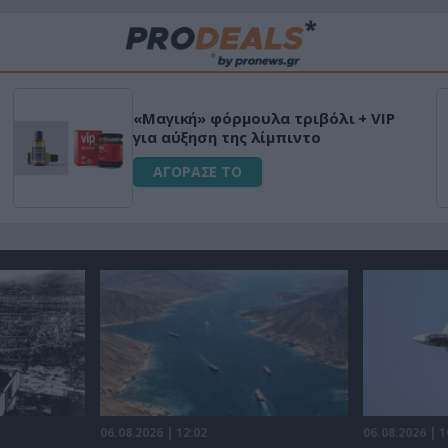
Μεταμόρφωσε τον κήπο σου με το
Ultra Box Μίνι Αλυσοπρίονο με
μπαταρία λιθίου
ΑΓΟΡΑΣΕ ΤΟ
06.08.2026 | 12:02
06.08.2026 | 1