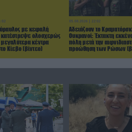
5:02
05.08.2026 | 22:02
ύραυλος με κεφαλή
Αδειάζουν το Κραματόρσκ
 κατέστρεψε ολοσχερώς
Ουκρανοί: Έκτακτη εκκέν
α μεγαλύτερα κέντρα
πόλη μετά την αιφνιδιαστ
το Κίεβο (βίντεο)
προώθηση των Ρώσων (β