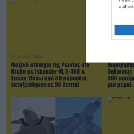
authenti
05.08.2026 | 08:02
06.08.2026 | 0
Μαζικό κτύπημα της Ρωσίας στο
Θορυβήθηκ
Κίεβο με Iskander-Μ, S-400 &
δηλώσεις 
Zircon: Πάνω από 30 πύραυλοι
400 κατέρ
εκτοξεύθηκαν σε 30 λεπτά!
μια μέρα!»