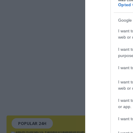
Opted 
Google 
I want t
web or d
I want t
purpose
I want 
I want t
web or d
I want t
or app.
I want t
POPULAR 24H
I want t