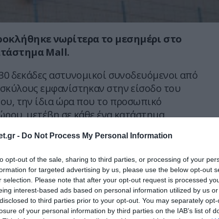
οκλήθηκε νωρίτερα το μεσημέρι στο
τάστημα Mall.
:30 δεκάδες αστυνομικοί συνοδευόμενοι από
σκύλους εμφανίστηκαν στην είσοδο του
ου, την ίδια ώρα που το προσωπικό
ώρου, μετέβη σε κάθε ένα κατάστημα
και ενημέρωσε τον υπεύθυνο του
t.gr -
Do Not Process My Personal Information
ι πρέπει να ψάξει για οποιαδήποτε δέμα ή
υπήρχε στους χώρους του εμπορικού κέντρου
to opt-out of the sale, sharing to third parties, or processing of your per
ε να αναγνωριστεί ο κάτοχός του.
formation for targeted advertising by us, please use the below opt-out s
r selection. Please note that after your opt-out request is processed y
ένες ερωτήσεις των υπαλλήλων αλλά και των
eing interest-based ads based on personal information utilized by us or
disclosed to third parties prior to your opt-out. You may separately opt-
σκονταν εκείνη την ώρα στο εμπορικό κέντρο
losure of your personal information by third parties on the IAB’s list of
σφάλειας δεν έδωσαν περισσότερες