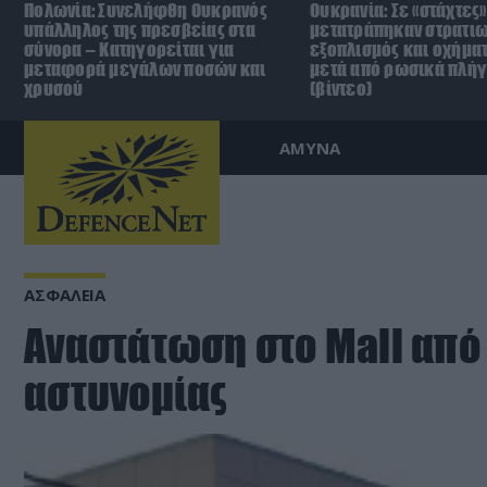
Πολωνία: Συνελήφθη Ουκρανός
Ουκρανία: Σε «στάχτες»
υπάλληλος της πρεσβείας στα
μετατράπηκαν στρατιω
σύνορα – Κατηγορείται για
εξοπλισμός και οχήματ
μεταφορά μεγάλων ποσών και
μετά από ρωσικά πλή
χρυσού
(βίντεο)
ΑΜΥΝΑ
ΑΣΦΑΛΕΙΑ
Αναστάτωση στο Mall από
αστυνομίας