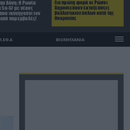
Για πρώτη φορά οι Ρώσοι
ην Δύση: H Ρωσία
δημοσιεύουν εκτοξεύσεις
α Su-57 με νέους
βαλλιστικών όπλων κατά της
που «κυνηγούν» τον
Ουκρανίας
 από παρεμβολές!
Π.ΕΘ.Α
ΒΙΟΜΗΧΑΝΙΑ