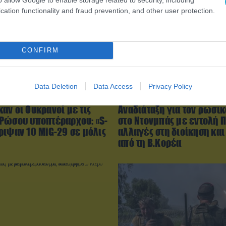
cation functionality and fraud prevention, and other user protection.
CONFIRM
Data Deletion
Data Access
Privacy Policy
0:02
05.08.2026 | 20:02
αν οι Ουκρανοί με τις
Αναδιάταξη για τον ρωσικ
Ρώσου υποπτέραρχου: «S-
στο Ντονμπάς με εντολή Π
ριψαν 10 MiG-29 σε μόλις
αλλαγές στη διοίκηση και
από τη Β.Κορέα