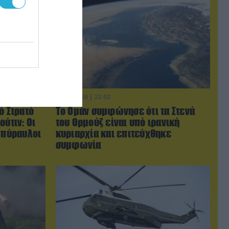
05.08.2026 | 22:02
ό Στρατό
Το Ομάν συμφώνησε ότι τα Στενά
ούτιν: Οι
του Ορμούζ είναι υπό ιρανική
 πύραυλοι
κυριαρχία και επιτεύχθηκε
συμφωνία