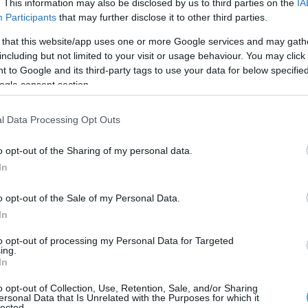
. This information may also be disclosed by us to third parties on the
IA
 μυστηριώδης επιχείρηση ολοκληρώθηκε μετά
Participants
that may further disclose it to other third parties.
ου ώρες όταν και αποχώρησαν οι αστυνομικές
 that this website/app uses one or more Google services and may gath
 χώρο του εμπορικού κέντρου.
including but not limited to your visit or usage behaviour. You may click 
 to Google and its third-party tags to use your data for below specifi
 defencenet.gr
ogle consent section.
l Data Processing Opt Outs
Ο ΑΡΘΡΟ
o opt-out of the Sharing of my personal data.
In
o opt-out of the Sale of my Personal Data.
In
to opt-out of processing my Personal Data for Targeted
ing.
In
o opt-out of Collection, Use, Retention, Sale, and/or Sharing
ersonal Data that Is Unrelated with the Purposes for which it
lected.