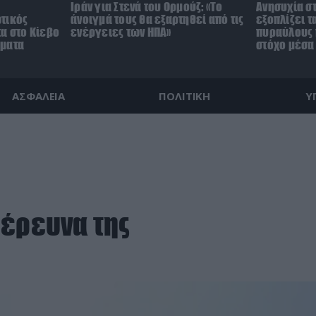
Ιράν για Στενά του Ορμούζ: «Το
Ανησυχία στ
τικός
άνοιγμά τους θα εξαρτηθεί από τις
εξοπλίζει τ
α στο Κίεβο
ενέργειες των ΗΠΑ»
πυραύλους 
γματα
στόχο μέσα
ΑΣΦΑΛΕΙΑ
ΠΟΛΙΤΙΚΗ
Υ
 έρευνα της