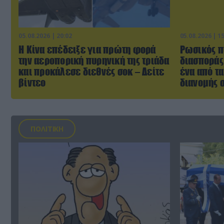
05.08.2026 | 20:02
05.08.2026 | 1
Η Κίνα επέδειξε για πρώτη φορά
Ρωσικός π
την αεροπορική πυρηνική της τριάδα
διασποράς
και προκάλεσε διεθνές σοκ – Δείτε
ένα από τ
βίντεο
διανομής σ
ΠΟΛΙΤΙΚΗ