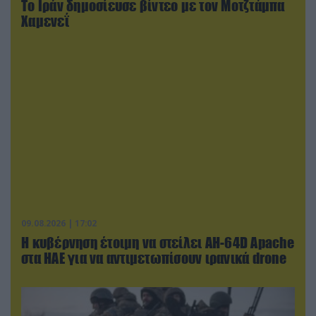
Το Ιράν δημοσίευσε βίντεο με τον Μοτζτάμπα
Χαμενεΐ
09.08.2026 | 17:02
Η κυβέρνηση έτοιμη να στείλει AH-64D Apache
στα ΗΑΕ για να αντιμετωπίσουν ιρανικά drone