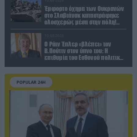
10.08.2026
Έμφορτο όχημα των Ουκρανών
στο Σλαβιάνσκ καταστράφηκε
ολοσχερώς μέσα στην πόλη!
(βίντεο)
10.08.2026
Ο Ράιν Έπλερ «βλέπει» τον
Β.Πούτιν στον ύπνο του: Η
επιθυμία του Εσθονού πολιτικού
πριν κλείσει τα μάτια του
POPULAR 24H