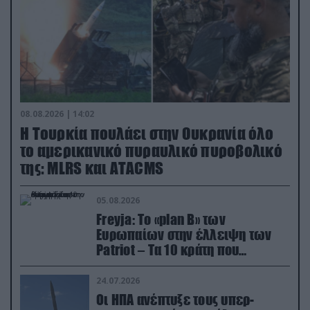
08.08.2026 | 14:02
Η Τουρκία πουλάει στην Ουκρανία όλο
το αμερικανικό πυραυλικό πυροβολικό
της: MLRS και ΑΤΑCMS
05.08.2026
Freyja: Το «plan Β» των
Ευρωπαίων στην έλλειψη των
Patriot – Τα 10 κράτη που
συμμετέχουν στο δίκτυο
συνεργασίας
24.07.2026
Οι ΗΠΑ ανέπτυξε τους υπερ-