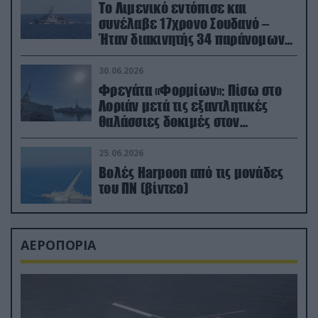
Το Λιμενικό εντόπισε και
συνέλαβε 17χρονο Σουδανό –
Ήταν διακινητής 34 παράνομων
μεταναστών
30.06.2026
Φρεγάτα «Φορμίων»: Πίσω στο
Λοριάν μετά τις εξαντλητικές
θαλάσσιες δοκιμές στον
απαιτητικό Βισκαϊκό
25.06.2026
Βολές Harpoon από τις μονάδες
του ΠΝ (βίντεο)
ΑΕΡΟΠΟΡΙΑ