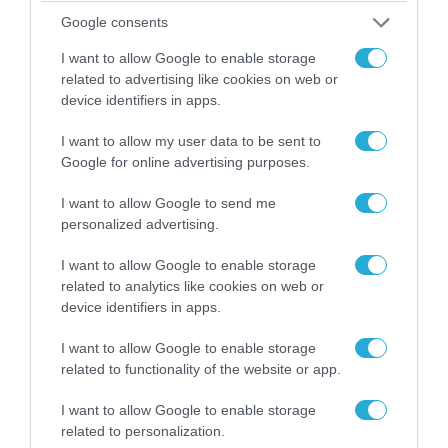
07.08.2026 | 20:02
Google consents
Ο Γιάννης Αλαφούζος «τέλειωσε» τον
I want to allow Google to enable storage
Κωνσταντίνο Ζούλα από τον ΣΚΑΪ – Ο λόγος της
related to advertising like cookies on web or
απομάκρυνσής του
device identifiers in apps.
I want to allow my user data to be sent to
Google for online advertising purposes.
I want to allow Google to send me
personalized advertising.
I want to allow Google to enable storage
related to analytics like cookies on web or
device identifiers in apps.
I want to allow Google to enable storage
related to functionality of the website or app.
06.08.2026 | 14:02
«Επιχείρηση ελεύθερα πεζοδρόμια» στην
I want to allow Google to enable storage
Αθήνα: Απομακρύνθηκαν παράνομα
related to personalization.