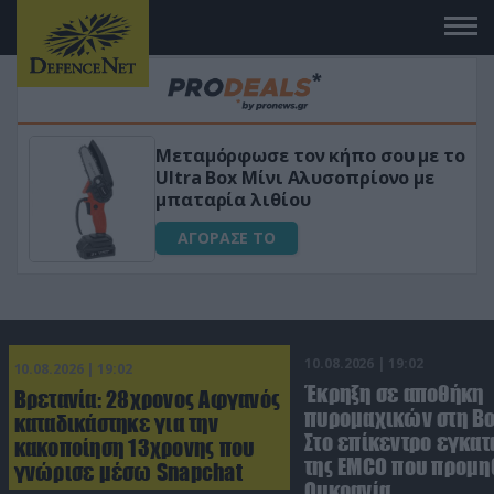
Μεταμόρφωσε τον κήπο σου με το
ικό
Ultra Box Μίνι Αλυσοπρίονο με
μπαταρία λιθίου
ΑΓΟΡΑΣΕ ΤΟ
10.08.2026 | 19:02
10.08.2026 | 19:02
Έκρηξη σε αποθήκη
Βρετανία: 28χρονος Αφγανός
πυρομαχικών στη Βο
καταδικάστηκε για την
Στο επίκεντρο εγκατ
κακοποίηση 13χρονης που
της EMCO που προμη
γνώρισε μέσω Snapchat
Ουκρανία