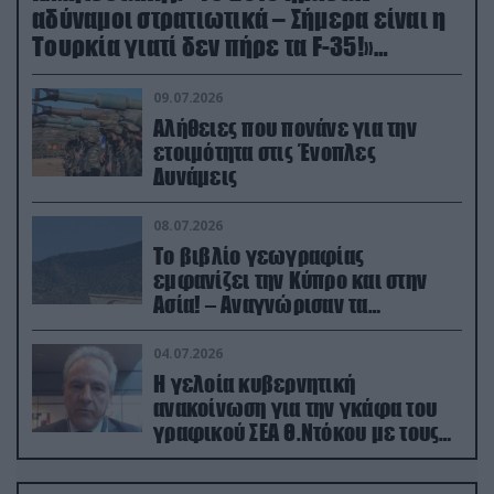
αδύναμοι στρατιωτικά – Σήμερα είναι η
Τουρκία γιατί δεν πήρε τα F-35!»
(βίντεο)
09.07.2026
Αλήθειες που πονάνε για την
ετοιμότητα στις Ένοπλες
Δυνάμεις
08.07.2026
Το βιβλίο γεωγραφίας
εμφανίζει την Κύπρο και στην
Ασία! – Αναγνώρισαν τα
κατεχόμενα; (φωτο)
04.07.2026
Η γελοία κυβερνητική
ανακοίνωση για την γκάφα του
γραφικού ΣΕΑ Θ.Ντόκου με τους
Ρώσους φαρσέρ