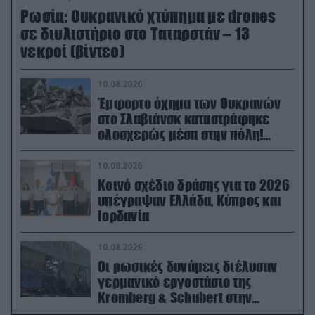
Ρωσία: Ουκρανικό χτύπημα με drones
σε διυλιστήριο στο Ταταρστάν – 13
νεκροί (βίντεο)
10.08.2026
Έμφορτο όχημα των Ουκρανών
στο Σλαβιάνσκ καταστράφηκε
ολοσχερώς μέσα στην πόλη!
(βίντεο)
10.08.2026
Κοινό σχέδιο δράσης για το 2026
υπέγραψαν Ελλάδα, Κύπρος και
Ιορδανία
10.08.2026
Οι ρωσικές δυνάμεις διέλυσαν
γερμανικό εργοστάσιο της
Kromberg & Schubert στην
Ουκρανία (βίντεο)