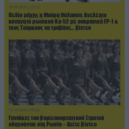
09.08.2026 | 22:02
Πεδίο μάχης η Μαύρη Θάλασσα: Ανελέητο
κυνηγητό ρωσικού Ka-52 με ουκρανικά FP-1 &
τους Τούρκους να τραβάνε… βίντεο
10.08.2026 | 00:02
Γυναίκες του βορειοκορεατικού Στρατού
οδηγούνται στη Ρωσία – Δείτε βίντεο