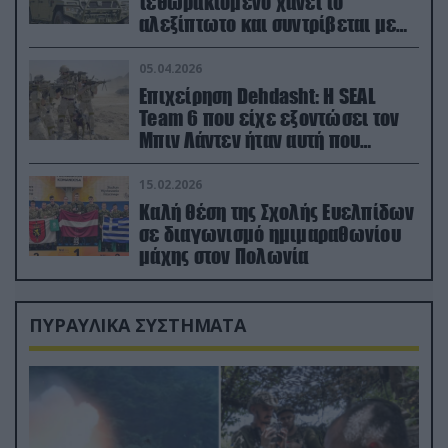
τεθωρακισμένο χάνει το
αλεξίπτωτο και συντρίβεται με
ορμή στο έδαφος (βίντεο)
05.04.2026
Επιχείρηση Dehdasht: Η SEAL
Team 6 που είχε εξοντώσει τον
Μπιν Λάντεν ήταν αυτή που
διέσωσε τον πιλότο του F-15
15.02.2026
Καλή θέση της Σχολής Ευελπίδων
σε διαγωνισμό ημιμαραθωνίου
μάχης στον Πολωνία
ΠΥΡΑΥΛΙΚΑ ΣΥΣΤΗΜΑΤΑ