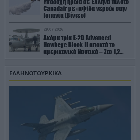
Υποδοχή ήρωα σε Έλληνα πιλότο
Canadair με «αψίδα νερού» στην
Ισπανία (βίντεο)
29.07.2026
Ακόμα τρία E-2D Advanced
Hawkeye Block II αποκτά το
αμερικανικό Ναυτικό – Στο 1,2
δισ.δολάρια το κόστος
ΕΛΛΗΝΟΤΟΥΡΚΙΚΑ