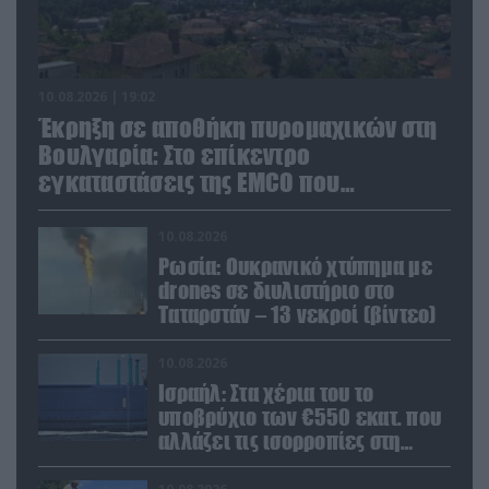
10.08.2026 | 19:02
Έκρηξη σε αποθήκη πυρομαχικών στη
Βουλγαρία: Στο επίκεντρο
εγκαταστάσεις της EMCO που
προμηθεύει την Ουκρανία
10.08.2026
Ρωσία: Ουκρανικό χτύπημα με
drones σε διυλιστήριο στο
Ταταρστάν – 13 νεκροί (βίντεο)
10.08.2026
Ισραήλ: Στα χέρια του το
υποβρύχιο των €550 εκατ. που
αλλάζει τις ισορροπίες στη
Μέση Ανατολή (βίντεο)