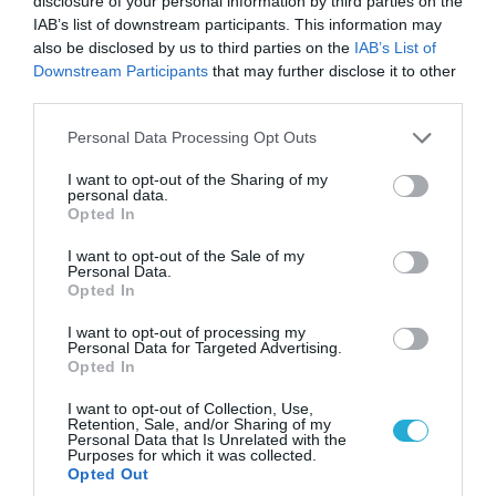
disclosure of your personal information by third parties on the
IAB’s list of downstream participants. This information may
also be disclosed by us to third parties on the
IAB’s List of
Downstream Participants
that may further disclose it to other
third parties.
Please note that this website/app uses one or more Google
Personal Data Processing Opt Outs
08.08.2026 | 09:02
services and may gather and store information including but
«Η απόλυτη τραγωδία»: Η «αιχμηρή» ανάρτηση
not limited to your visit or usage behaviour. You may click to
I want to opt-out of the Sharing of my
personal data.
του Αρκά για τα τατουάζ (φωτο)
grant or deny consent to Google and its third-party tags to
Opted In
use your data for below specified purposes in below Google
consent section.
I want to opt-out of the Sale of my
Personal Data.
Opted In
I want to opt-out of processing my
Personal Data for Targeted Advertising.
Opted In
I want to opt-out of Collection, Use,
Retention, Sale, and/or Sharing of my
Personal Data that Is Unrelated with the
Purposes for which it was collected.
Opted Out