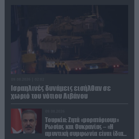
09.08.2026 | 02:02
Ισραηλινές δυνάμεις εισήλθαν σε
χωριό του νότιου Λιβάνου
09.08.2026
Τουρκία: Ζητά «μορατόριουμ»
Ρωσίας και Ουκρανίας – «Η
αμυντική συμφωνία είναι ίδια