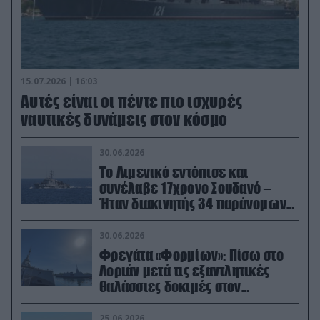
15.07.2026 | 16:03
Aυτές είναι οι πέντε πιο ισχυρές
ναυτικές δυνάμεις στον κόσμο
30.06.2026
Το Λιμενικό εντόπισε και
συνέλαβε 17χρονο Σουδανό –
Ήταν διακινητής 34 παράνομων
μεταναστών
30.06.2026
Φρεγάτα «Φορμίων»: Πίσω στο
Λοριάν μετά τις εξαντλητικές
θαλάσσιες δοκιμές στον
απαιτητικό Βισκαϊκό
25.06.2026