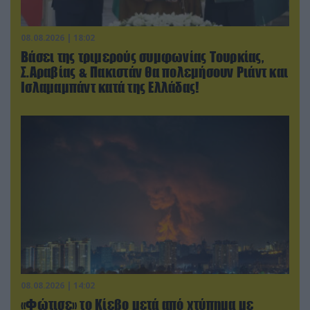
08.08.2026 | 18:02
Βάσει της τριμερούς συμφωνίας Τουρκίας,
Σ.Αραβίας & Πακιστάν θα πολεμήσουν Ριάντ και
Ισλαμαμπάντ κατά της Ελλάδας!
08.08.2026 | 14:02
«Φώτισε» το Κίεβο μετά από χτύπημα με