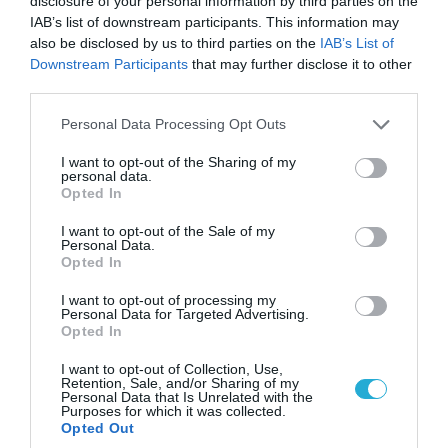
disclosure of your personal information by third parties on the
08.08.2026 | 09:02
IAB’s list of downstream participants. This information may
«Η απόλυτη τραγωδία»: Η «αιχμηρή» ανάρτηση
also be disclosed by us to third parties on the
IAB’s List of
του Αρκά για τα τατουάζ (φωτο)
Downstream Participants
that may further disclose it to other
third parties.
Please note that this website/app uses one or more Google
Personal Data Processing Opt Outs
services and may gather and store information including but
not limited to your visit or usage behaviour. You may click to
I want to opt-out of the Sharing of my
personal data.
grant or deny consent to Google and its third-party tags to
Opted In
use your data for below specified purposes in below Google
consent section.
I want to opt-out of the Sale of my
Personal Data.
Opted In
I want to opt-out of processing my
Personal Data for Targeted Advertising.
Opted In
07.08.2026 | 20:02
Ο Γιάννης Αλαφούζος «τέλειωσε» τον
I want to opt-out of Collection, Use,
Retention, Sale, and/or Sharing of my
Κωνσταντίνο Ζούλα από τον ΣΚΑΪ – Ο λόγος της
Personal Data that Is Unrelated with the
απομάκρυνσής του
Purposes for which it was collected.
Opted Out