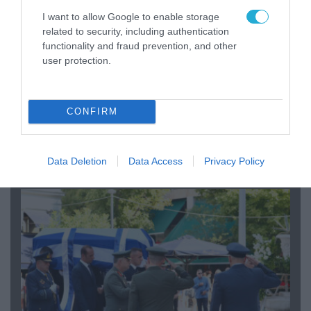
I want to allow Google to enable storage
related to security, including authentication
functionality and fraud prevention, and other
user protection.
06.08.2026 | 09:03
CONFIRM
«Οι εντελώς αθώοι»: Η ανάρτηση του Αρκά για
τα ζώα που χάθηκαν στις πυρκαγιές της
Αττικής (φωτο)
Data Deletion
Data Access
Privacy Policy