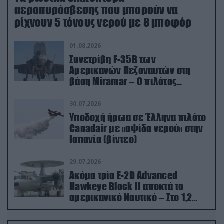
αεροπυρόσβεσης που μπορούν να
ρίχνουν 5 τόνους νερού με 8 μποφόρ
01.08.2026
Συνετρίβη F-35B των
Αμερικανών Πεζοναυτών στη
βάση Miramar – Ο πιλότος
εκτινάχθηκε εγκαίρως
30.07.2026
Υποδοχή ήρωα σε Έλληνα πιλότο
Canadair με «αψίδα νερού» στην
Ισπανία (βίντεο)
29.07.2026
Ακόμα τρία E-2D Advanced
Hawkeye Block II αποκτά το
αμερικανικό Ναυτικό – Στο 1,2
δισ.δολάρια το κόστος