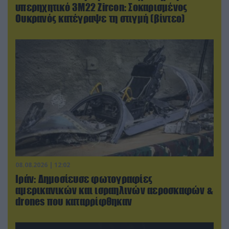
υπερηχητικό 3M22 Zircon: Σοκαρισμένος
Ουκρανός κατέγραψε τη στιγμή (βίντεο)
08.08.2026 | 12:02
Ιράν: Δημοσίευσε φωτογραφίες
αμερικανικών και ισραηλινών αεροσκαφών &
drones που καταρρίφθηκαν