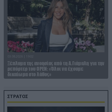
03.08.2026 | 19:02
Ξέπλυμα της ανοησίας από τη Α.Γιάμαλη για την
ρεπόρτερ του ΟΡΕΝ: «Όλοι να έχουμε
δικαίωμα στο λάθος»
ΣΤΡΑΤΟΣ