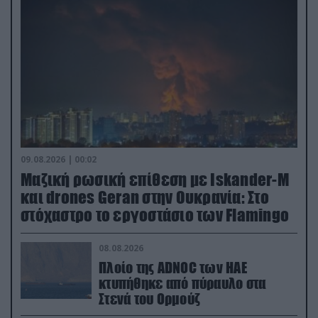
09.08.2026 | 00:02
Μαζική ρωσική επίθεση με Iskander-M
και drones Geran στην Ουκρανία: Στο
στόχαστρο το εργοστάσιο των Flamingo
08.08.2026
Πλοίο της ADNOC των ΗΑΕ
κτυπήθηκε από πύραυλο στα
Στενά του Ορμούζ