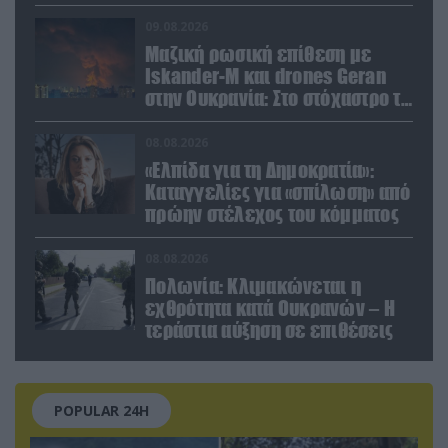
με το άρθρο 5 του ΝΑΤΟ» (upd)
09.08.2026
Μαζική ρωσική επίθεση με
Iskander-M και drones Geran
στην Ουκρανία: Στο στόχαστρο το
εργοστάσιο των Flamingo
08.08.2026
«Ελπίδα για τη Δημοκρατία»:
Καταγγελίες για «σπίλωση» από
πρώην στέλεχος του κόμματος
08.08.2026
Πολωνία: Κλιμακώνεται η
εχθρότητα κατά Ουκρανών – Η
τεράστια αύξηση σε επιθέσεις
POPULAR 24H