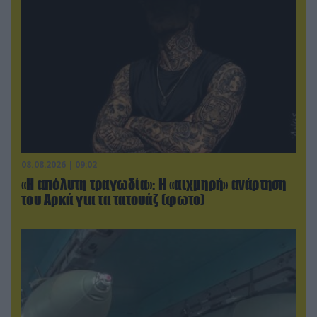
08.08.2026 | 09:02
«Η απόλυτη τραγωδία»: Η «αιχμηρή» ανάρτηση
του Αρκά για τα τατουάζ (φωτο)