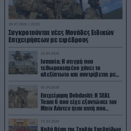
29.07.2026 | 22:02
Συγκροτούνται νέες Μονάδες Ειδικών
Επιχειρήσεων με εφέδρους
23.04.2026
Ισπανία: Η στιγμή που
τεθωρακισμένο χάνει το
αλεξίπτωτο και συντρίβεται με
ορμή στο έδαφος (βίντεο)
05.04.2026
Επιχείρηση Dehdasht: Η SEAL
Team 6 που είχε εξοντώσει τον
Μπιν Λάντεν ήταν αυτή που
διέσωσε τον πιλότο του F-15
15.02.2026
Καλή θέση της Σχολής Ευελπίδων