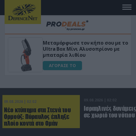
ε το
«Μαγική» φόρμουλα τριβόλι + VIP
ε
για αύξηση της λίμπιντο
ΑΓΟΡΑΣΕ ΤΟ
09.08.2026 | 02:02
09.08.2026 | 02:02
Ισραηλινές δυνάμεις
Νέο κτύπημα στα Στενά του
σε χωριό του νότιου
Ορμούζ: Πύραυλος έπληξε
πλοίο κοντά στο Ομάν