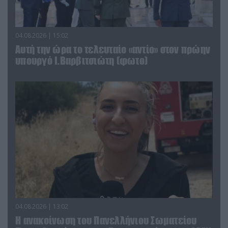
04.08.2026 | 15:02
Αυτή την ώρα το τελευταίο «αντίο» στον πρώην
υπουργό Ι.Βαρβιτσιώτη (φωτο)
04.08.2026 | 13:02
Η ανακοίνωση του Πανελλήνιου Σωματείου