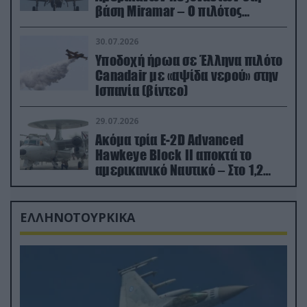
βάση Miramar – Ο πιλότος
εκτινάχθηκε εγκαίρως
30.07.2026
Υποδοχή ήρωα σε Έλληνα πιλότο
Canadair με «αψίδα νερού» στην
Ισπανία (βίντεο)
29.07.2026
Ακόμα τρία E-2D Advanced
Hawkeye Block II αποκτά το
αμερικανικό Ναυτικό – Στο 1,2
δισ.δολάρια το κόστος
ΕΛΛΗΝΟΤΟΥΡΚΙΚΑ