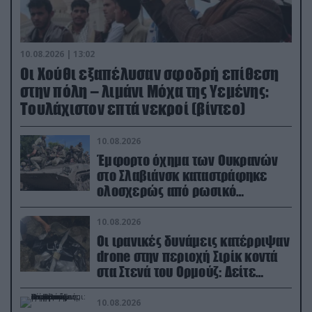
10.08.2026 | 13:02
Οι Χούθι εξαπέλυσαν σφοδρή επίθεση
στην πόλη – λιμάνι Μόχα της Υεμένης:
Toυλάχιστον επτά νεκροί (βίντεο)
10.08.2026
Έμφορτο όχημα των Ουκρανών
στο Σλαβιάνσκ καταστράφηκε
ολοσχερώς από ρωσικό
μαχητικό μέσα στην πόλη!
(βίντεο)
10.08.2026
Οι ιρανικές δυνάμεις κατέρριψαν
drone στην περιοχή Σιρίκ κοντά
στα Στενά του Ορμούζ: Δείτε
βίντεο
10.08.2026