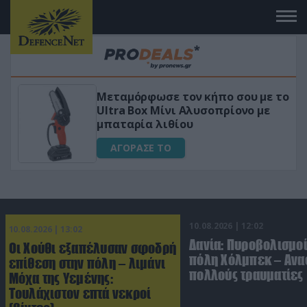
Μεταμόρφωσε τον κήπο σου με το
ικό
Ultra Box Μίνι Αλυσοπρίονο με
μπαταρία λιθίου
ΑΓΟΡΑΣΕ ΤΟ
10.08.2026 | 12:02
10.08.2026 | 13:02
Δανία: Πυροβολισμοί
Οι Χούθι εξαπέλυσαν σφοδρή
πόλη Χόλμπεκ – Ανα
επίθεση στην πόλη – λιμάνι
πολλούς τραυματίες
Μόχα της Υεμένης:
Toυλάχιστον επτά νεκροί