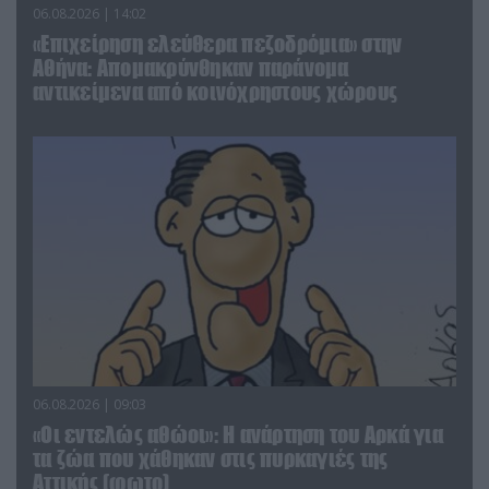
06.08.2026 | 14:02
«Επιχείρηση ελεύθερα πεζοδρόμια» στην
Αθήνα: Απομακρύνθηκαν παράνομα
αντικείμενα από κοινόχρηστους χώρους
06.08.2026 | 09:03
«Οι εντελώς αθώοι»: Η ανάρτηση του Αρκά για
τα ζώα που χάθηκαν στις πυρκαγιές της
Αττικής (φωτο)