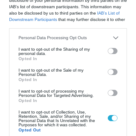
disclosure of your personal information by third parties on the
Νεοσύλλεκτοι Ουκρανοί στρατιώτες και
IAB’s list of downstream participants. This information may
υπάλληλοι της TCC έτρεχαν πανικόβλητοι
also be disclosed by us to third parties on the
IAB’s List of
αλλά… εξοντώθηκαν – Δείτε βίντεο
Downstream Participants
that may further disclose it to other
third parties.
Please note that this website/app uses one or more Google
Personal Data Processing Opt Outs
services and may gather and store information including but
not limited to your visit or usage behaviour. You may click to
I want to opt-out of the Sharing of my
personal data.
grant or deny consent to Google and its third-party tags to
Opted In
use your data for below specified purposes in below Google
consent section.
I want to opt-out of the Sale of my
Personal Data.
Opted In
I want to opt-out of processing my
Personal Data for Targeted Advertising.
Opted In
09.08.2026 | 19:02
I want to opt-out of Collection, Use,
Ρωσικό Su-34 προκάλεσε τον όλεθρο σε
Retention, Sale, and/or Sharing of my
Personal Data that Is Unrelated with the
κτίριο με Ουκρανούς στη Ζαπορίζια – Δείτε
Purposes for which it was collected.
βίντεο
Opted Out