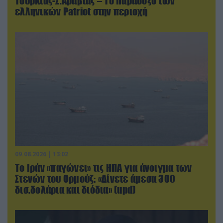
Τουρκίας-Σ.Αραβίας – Το παράδοξο των
ελληνικών Patriot στην περιοχή
09.08.2026 | 13:02
Το Ιράν «παγώνει» τις ΗΠΑ για άνοιγμα των
Στενών του Ορμούζ: «Δίνετε άμεσα 300
δισ.δολάρια και διόδια» (upd)