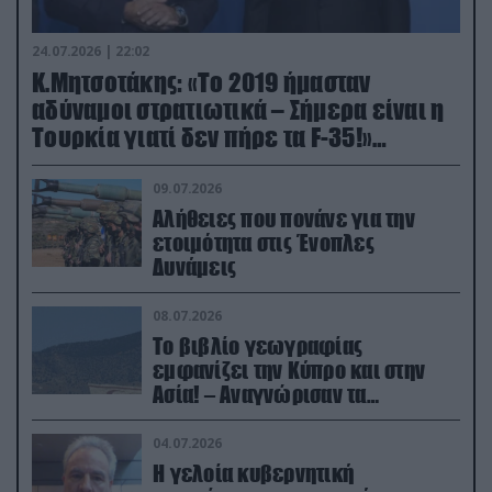
24.07.2026 | 22:02
Κ.Μητσοτάκης: «Το 2019 ήμασταν
αδύναμοι στρατιωτικά – Σήμερα είναι η
Τουρκία γιατί δεν πήρε τα F-35!»
(βίντεο)
09.07.2026
Αλήθειες που πονάνε για την
ετοιμότητα στις Ένοπλες
Δυνάμεις
08.07.2026
Το βιβλίο γεωγραφίας
εμφανίζει την Κύπρο και στην
Ασία! – Αναγνώρισαν τα
κατεχόμενα; (φωτο)
04.07.2026
Η γελοία κυβερνητική