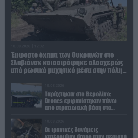
10.08.2026 | 12:02
Έμφορτο όχημα των Ουκρανών στο
Σλαβιάνσκ καταστράφηκε ολοσχερώς
από ρωσικό μαχητικό μέσα στην πόλη!
(βίντεο)
10.08.2026
Ταράχτηκαν στο Βερολίνο:
Drones εμφανίστηκαν πάνω
από στρατιωτική βάση στο
Μέχερνιχ – Γιατί έχει μεγάλη
σημασία
10.08.2026
Οι ιρανικές δυνάμεις
κατέρριψαν drone στην περιοχή