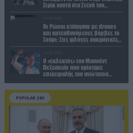
Σιρίκ κοντά στα Στενά του
Ορμούζ: Δείτε βίντεο
10.08.2026
Οι Ρώσοι κτύπησαν με drones
και κατευθυνόμενες βόμβες το
Σούμι: Στις φλόγες ουκρανικές
ενεργειακές εγκαταστάσεις
10.08.2026
Ο «εκλεκτός» του Μασούντ
Πεζεσκιάν που ορίστηκε
επικεφαλής του ανώτατου
οργάνου ασφαλείας του Ιράν
POPULAR 24H