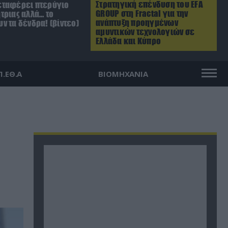
Στρατηγική επένδυση του EFA
ταφέρει πτερύγιο
GROUP στη Fractal για την
τριας αλλά… το
ανάπτυξη προηγμένων
ν τα δένδρα! (βίντεο)
αμυντικών τεχνολογιών σε
Ελλάδα και Κύπρο
Π.ΕΘ.Α
ΒΙΟΜΗΧΑΝΙΑ