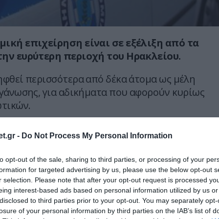
ική επιχείρηση είναι σε εξέλιξη από τα
ην ευρύτερη περιοχή του Ηρακλείου.
φθεί περισσότερα από δέκα άτομα ως μέλη
γάνωσης, για αδικήματα που αφορούν κυρίως
ωτικών.
υλληφθέντες είναι και ένας άνδρας από τα
t.gr -
Do Not Process My Personal Information
 έχει απασχολήσει ξανά τις αρχές καθώς και
λισσο.
to opt-out of the sale, sharing to third parties, or processing of your per
formation for targeted advertising by us, please use the below opt-out s
ς ΕΛ.ΑΣ. πραγματοποιήθηκε μετά από
r selection. Please note that after your opt-out request is processed y
ολούθηση και με βάση στοιχεία που
eing interest-based ads based on personal information utilized by us or
disclosed to third parties prior to your opt-out. You may separately opt-
ις τηλεφωνικές παρακολουθήσεις.
losure of your personal information by third parties on the IAB’s list of