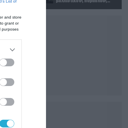
βαλλιστικούς πυραύλους
B’s List of
Iskander-M ουκρανικό τρένο
με στρατιωτικό εξοπλισμό
er and store
to grant or
ed purposes