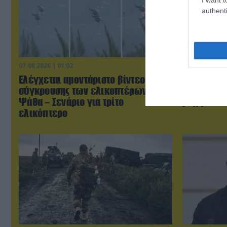
authenti
07.08.2026 | 01:02
07.08.2026 | 0
Ελέγχεται αμοντάριστο βίντεο της
Τουρκικά 
σύγκρουσης των ελικοπτέρων στην
«συνεπλάκ
Ψάθα – Σενάριο για τρίτο
μαχητικά σ
ελικόπτερο