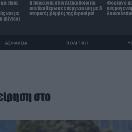
όκο: Ποια
Η πυρκαγιά στην Αττικοβοιωτία
Φορτηγό με
απελευθέρωσε ενέργεια ίση με 6
ανεμογεννή
ύς και με
ατομικές βόμβες της Χιροσίμα!
δυσκολεύου
α (βίντεο)
ΑΣΦΑΛΕΙΑ
ΠΟΛΙΤΙΚΗ
Υ
είρηση στο