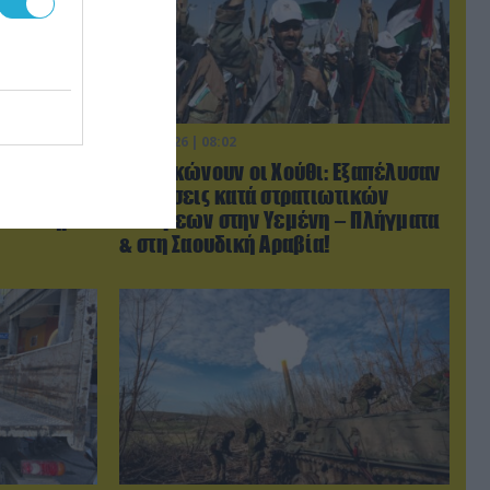
07.08.2026 | 08:02
ις χώρες
Κλιμακώνουν οι Χούθι: Eξαπέλυσαν
τον Τραμπ
επιθέσεις κατά στρατιωτικών
με σκληρά»
δυνάμεων στην Υεμένη – Πλήγματα
& στη Σαουδική Αραβία!