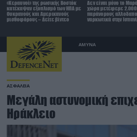
«Κεραυνοί» της ρωσικής Βοστόκ
Δεν είναι μόνο το Μαρ
κατέκαψαν εξοπλισμό των ΗΠΑ με
χώρα μετέφερε 2.000
Ουκρανούς και Αμερικανούς
παράνομους αλλοδαπο
μισθοφόρους – Δείτε βίντεο
ναρκωτικά στην Ισπανί
ΑΜΥΝΑ
ΑΣΦΑΛΕΙΑ
Μεγάλη αστυνομική επιχ
Ηράκλειο