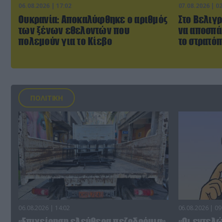
06.08.2026 | 17:02
07.08.2026 | 0
Ουκρανία: Αποκαλύφθηκε ο αριθμός
Στο Βελιγρ
των ξένων εθελοντών που
να αποσπά
πολεμούν για το Κίεβο
το στρατό
ΠΟΛΙΤΙΚΗ
06.08.2026 | 14:02
06.08.2026 | 09
«Επιχείρηση ελεύθερα πεζοδρόμια»
«Οι εντελώ