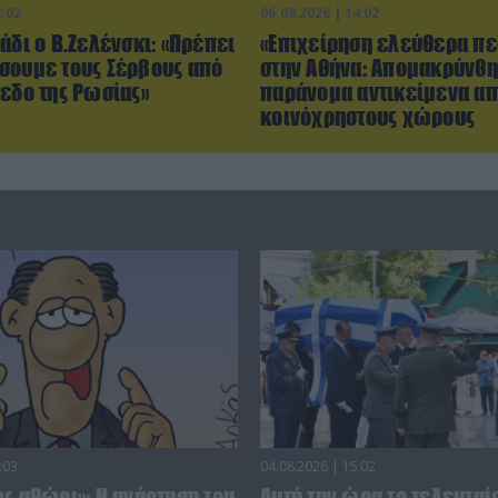
2:02
06.08.2026 | 14:02
άδι ο Β.Ζελένσκι: «Πρέπει
«Επιχείρηση ελεύθερα πε
σουμε τους Σέρβους από
στην Αθήνα: Απομακρύνθ
πεδο της Ρωσίας»
παράνομα αντικείμενα α
κοινόχρηστους χώρους
:03
04.08.2026 | 15:02
ς αθώοι»: Η ανάρτηση του
Αυτή την ώρα το τελευταίο