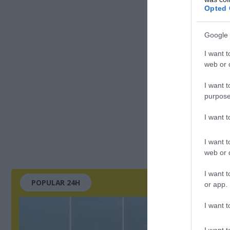
Opted 
Google 
I want t
web or d
I want t
purpose
I want 
I want t
web or d
I want t
POPULAR 24H
or app.
I want t
I want t