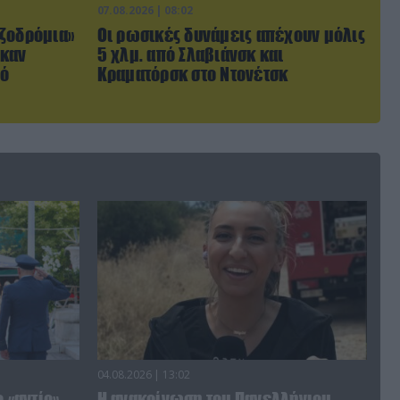
07.08.2026 | 08:02
ζοδρόμια»
Οι ρωσικές δυνάμεις απέχουν μόλις
ηκαν
5 χλμ. από Σλαβιάνσκ και
πό
Κραματόρσκ στο Ντονέτσκ
04.08.2026 | 13:02
 «αντίο»
Η ανακοίνωση του Πανελλήνιου