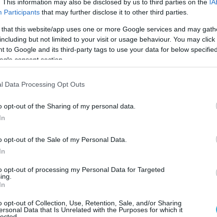
. This information may also be disclosed by us to third parties on the
IA
r
Participants
that may further disclose it to other third parties.
 defencenet.gr
 that this website/app uses one or more Google services and may gath
including but not limited to your visit or usage behaviour. You may click 
 to Google and its third-party tags to use your data for below specifi
ogle consent section.
Ο ΑΡΘΡΟ
l Data Processing Opt Outs
o opt-out of the Sharing of my personal data.
In
o opt-out of the Sale of my Personal Data.
In
to opt-out of processing my Personal Data for Targeted
ing.
In
o opt-out of Collection, Use, Retention, Sale, and/or Sharing
ersonal Data that Is Unrelated with the Purposes for which it
lected.