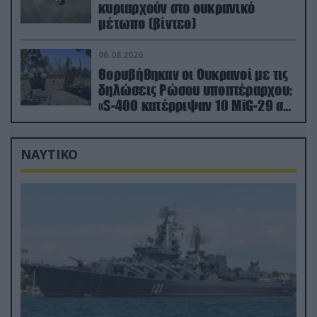
κυριαρχούν στο ουκρανικό
μέτωπο (βίντεο)
06.08.2026
Θορυβήθηκαν οι Ουκρανοί με τις
δηλώσεις Ρώσου υποπτέραρχου:
«S-400 κατέρριψαν 10 MiG-29 σε
μόλις μια μέρα!»
ΝΑΥΤΙΚΟ