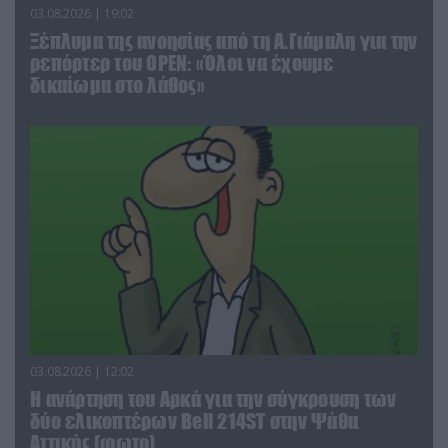
03.08.2026 | 19:02
Ξέπλυμα της ανοησίας από τη Α.Γιάμαλη για την
ρεπόρτερ του ΟΡΕΝ: «Όλοι να έχουμε
δικαίωμα στο λάθος»
03.08.2026 | 12:02
Η ανάρτηση του Αρκά για την σύγκρουση των
δύο ελικοπτέρων Bell 214ST στην Ψάθα
Αττικής (φωτο)