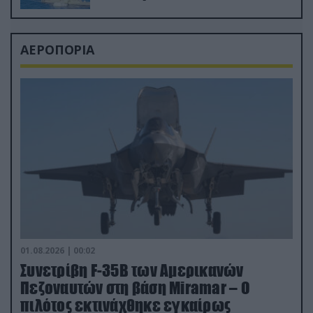
ΑΕΡΟΠΟΡΙΑ
01.08.2026 | 00:02
Συνετρίβη F-35B των Αμερικανών
Πεζοναυτών στη βάση Miramar – Ο
πιλότος εκτινάχθηκε εγκαίρως