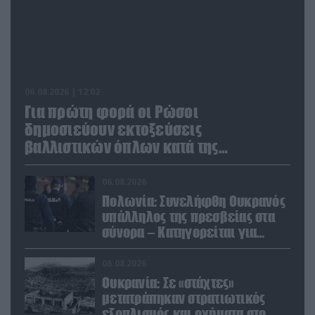
06.08.2026 | 12:02
Για πρώτη φορά οι Ρώσοι
δημοσιεύουν εκτοξεύσεις
βαλλιστικών όπλων κατά της
Ουκρανίας
06.08.2026
Πολωνία: Συνελήφθη Ουκρανός
υπάλληλος της πρεσβείας στα
σύνορα – Κατηγορείται για
μεταφορά μεγάλων ποσών και
χρυσού
06.08.2026
Ουκρανία: Σε «στάχτες»
μετατράπηκαν στρατιωτικός
εξοπλισμός και οχήματα στο