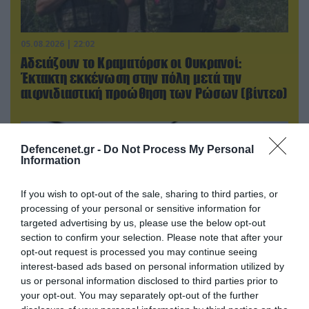
05.08.2026 | 22:02
Αδειάζουν το Κραματόρσκ οι Ουκρανοί:
Έκτακτη εκκένωση στην πόλη μετά την
αιφνιδιαστική προώθηση των Ρώσων (βίντεο)
Defencenet.gr -
Do Not Process My Personal
Information
If you wish to opt-out of the sale, sharing to third parties, or
processing of your personal or sensitive information for
targeted advertising by us, please use the below opt-out
section to confirm your selection. Please note that after your
opt-out request is processed you may continue seeing
interest-based ads based on personal information utilized by
us or personal information disclosed to third parties prior to
05.08.2026 | 15:02
your opt-out. You may separately opt-out of the further