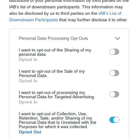
ΗΠΑ: Σε εξέλιξη έρευνα της FAA για
disclosure of your personal information by third parties on the
περιστατικό με το προεδρικό ελικόπτερο
IAB’s list of downstream participants. This information may
Marine One που μετέφερε τον Ν.Τραμπ
also be disclosed by us to third parties on the
IAB’s List of
Downstream Participants
that may further disclose it to other
third parties.
Please note that this website/app uses one or more Google
ΠΟΛΙΤΙΚΗ
Personal Data Processing Opt Outs
services and may gather and store information including but
not limited to your visit or usage behaviour. You may click to
I want to opt-out of the Sharing of my
personal data.
grant or deny consent to Google and its third-party tags to
Opted In
use your data for below specified purposes in below Google
consent section.
I want to opt-out of the Sale of my
Personal Data.
Opted In
I want to opt-out of processing my
Personal Data for Targeted Advertising.
Opted In
I want to opt-out of Collection, Use,
Retention, Sale, and/or Sharing of my
06.08.2026 | 09:03
Personal Data that Is Unrelated with the
Purposes for which it was collected.
«Οι εντελώς αθώοι»: Η ανάρτηση του Αρκά για
Opted Out
τα ζώα που χάθηκαν στις πυρκαγιές της