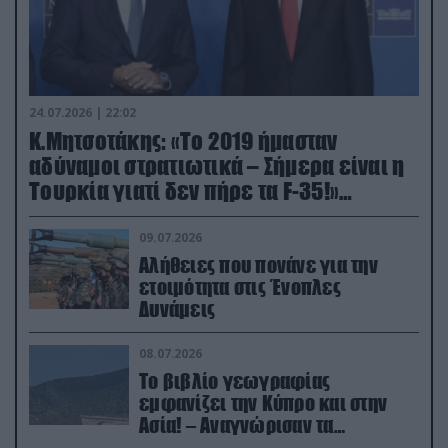
24.07.2026 | 22:02
Κ.Μητσοτάκης: «Το 2019 ήμασταν
αδύναμοι στρατιωτικά – Σήμερα είναι η
Τουρκία γιατί δεν πήρε τα F-35!»
(βίντεο)
09.07.2026
Αλήθειες που πονάνε για την
ετοιμότητα στις Ένοπλες
Δυνάμεις
08.07.2026
Το βιβλίο γεωγραφίας
εμφανίζει την Κύπρο και στην
Ασία! – Αναγνώρισαν τα
κατεχόμενα; (φωτο)