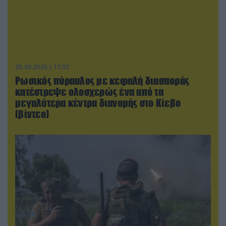
05.08.2026 | 15:02
Ρωσικός πύραυλος με κεφαλή διασποράς
κατέστρεψε ολοσχερώς ένα από τα
μεγαλύτερα κέντρα διανομής στο Κίεβο
(βίντεο)