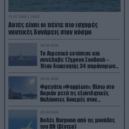
15.07.2026 | 16:03
Aυτές είναι οι πέντε πιο ισχυρές
ναυτικές δυνάμεις στον κόσμο
30.06.2026
Το Λιμενικό εντόπισε και
συνέλαβε 17χρονο Σουδανό –
Ήταν διακινητής 34 παράνομων
μεταναστών
30.06.2026
Φρεγάτα «Φορμίων»: Πίσω στο
Λοριάν μετά τις εξαντλητικές
θαλάσσιες δοκιμές στον
απαιτητικό Βισκαϊκό
25.06.2026
Βολές Harpoon από τις μονάδες
του ΠΝ (βίντεο)