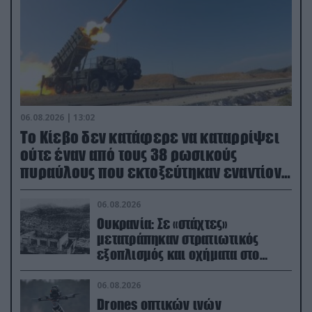
06.08.2026 | 13:02
Το Κίεβο δεν κατάφερε να καταρρίψει
ούτε έναν από τους 38 ρωσικούς
πυραύλους που εκτοξεύτηκαν εναντίον
του
06.08.2026
Ουκρανία: Σε «στάχτες»
μετατράπηκαν στρατιωτικός
εξοπλισμός και οχήματα στο
Κίεβο μετά από ρωσικά
πλήγματα (βίντεο)
06.08.2026
Drones οπτικών ινών