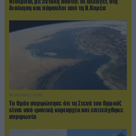
Ντονμπάς με εντολή Πούτιν: Οι αλλαγές στη
διοίκηση και πύραυλοι από τη Β.Κορέα
05.08.2026 | 22:02
Το Ομάν συμφώνησε ότι τα Στενά του Ορμούζ
είναι υπό ιρανική κυριαρχία και επιτεύχθηκε
συμφωνία