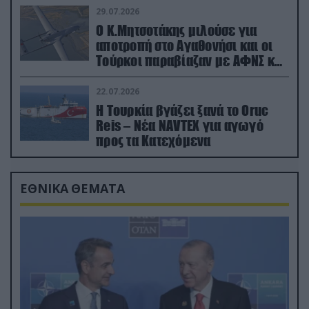
29.07.2026
Ο Κ.Μητσοτάκης μιλούσε για
αποτροπή στο Αγαθονήσι και οι
Τούρκοι παραβίαζαν με ΑΦΝΣ και
drone
22.07.2026
Η Τουρκία βγάζει ξανά το Oruc
Reis – Νέα NAVTEX για αγωγό
προς τα Κατεχόμενα
ΕΘΝΙΚΑ ΘΕΜΑΤΑ