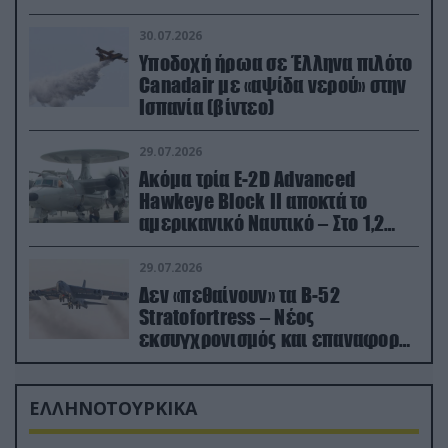
30.07.2026
Υποδοχή ήρωα σε Έλληνα πιλότο
Canadair με «αψίδα νερού» στην
Ισπανία (βίντεο)
29.07.2026
Ακόμα τρία E-2D Advanced
Hawkeye Block II αποκτά το
αμερικανικό Ναυτικό – Στο 1,2
δισ.δολάρια το κόστος
29.07.2026
Δεν «πεθαίνουν» τα Β-52
Stratofortress – Νέος
εκσυγχρονισμός και επαναφορά
από τα «νεκροταφεία»
ΕΛΛΗΝΟΤΟΥΡΚΙΚΑ