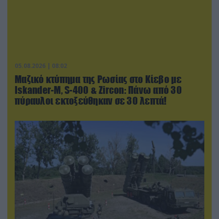
05.08.2026 | 08:02
Μαζικό κτύπημα της Ρωσίας στο Κίεβο με
Iskander-Μ, S-400 & Zircon: Πάνω από 30
πύραυλοι εκτοξεύθηκαν σε 30 λεπτά!