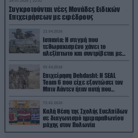
29.07.2026 | 22:02
Συγκροτούνται νέες Μονάδες Ειδικών
Επιχειρήσεων με εφέδρους
23.04.2026
Ισπανία: Η στιγμή που
τεθωρακισμένο χάνει το
αλεξίπτωτο και συντρίβεται με
ορμή στο έδαφος (βίντεο)
05.04.2026
Επιχείρηση Dehdasht: Η SEAL
Team 6 που είχε εξοντώσει τον
Μπιν Λάντεν ήταν αυτή που
διέσωσε τον πιλότο του F-15
15.02.2026
Καλή θέση της Σχολής Ευελπίδων
σε διαγωνισμό ημιμαραθωνίου
μάχης στον Πολωνία