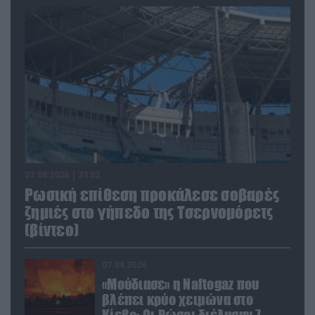
07.08.2026 | 23:02
Ρωσική επίθεση προκάλεσε σοβαρές
ζημιές στο γήπεδο της Τσερνομόρετς
(βίντεο)
07.08.2026
«Μούδιασε» η Naftogaz που
βλέπει κρύο χειμώνα στο
Κίεβο: Οι Ρώσοι διέλυσαν 7