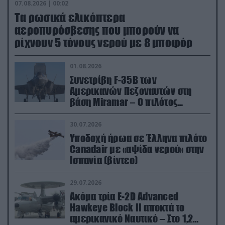
07.08.2026 | 00:02
Τα ρωσικά ελικόπτερα
αεροπυρόσβεσης που μπορούν να
ρίχνουν 5 τόνους νερού με 8 μποφόρ
01.08.2026
Συνετρίβη F-35B των
Αμερικανών Πεζοναυτών στη
βάση Miramar – Ο πιλότος
εκτινάχθηκε εγκαίρως
30.07.2026
Υποδοχή ήρωα σε Έλληνα πιλότο
Canadair με «αψίδα νερού» στην
Ισπανία (βίντεο)
29.07.2026
Ακόμα τρία E-2D Advanced
Hawkeye Block II αποκτά το
αμερικανικό Ναυτικό – Στο 1,2