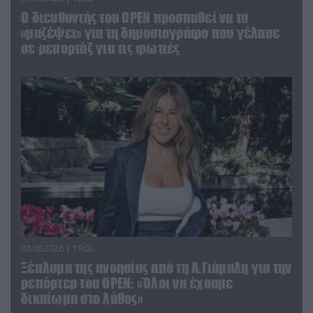
O διευθυντής του OPEN προσπαθεί να τα
«μαζέψει» για τη δημοσιογράφο που γέλασε
σε ρεπορτάζ για τις φωτιές
03.08.2026 | 19:02
Ξέπλυμα της ανοησίας από τη Α.Γιάμαλη για την
ρεπόρτερ του ΟΡΕΝ: «Όλοι να έχουμε
δικαίωμα στο λάθος»