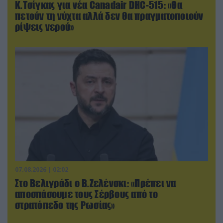
Κ.Τσίγκας για νέα Canadair DHC-515: «Θα
πετούν τη νύχτα αλλά δεν θα πραγματοποιούν
ρίψεις νερού»
07.08.2026 | 02:02
Στο Βελιγράδι ο Β.Ζελένσκι: «Πρέπει να
αποσπάσουμε τους Σέρβους από το
στρατόπεδο της Ρωσίας»