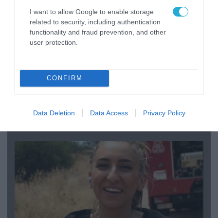
I want to allow Google to enable storage
related to security, including authentication
functionality and fraud prevention, and other
user protection.
CONFIRM
04.08.2026 | 15:02
Αυτή την ώρα το τελευταίο «αντίο» στον πρώην
Data Deletion
Data Access
Privacy Policy
υπουργό Ι.Βαρβιτσιώτη (φωτο)