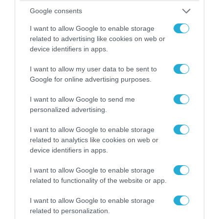
αντικείμενα από κοινόχρηστους χώρους
Google consents
I want to allow Google to enable storage
related to advertising like cookies on web or
device identifiers in apps.
I want to allow my user data to be sent to
Google for online advertising purposes.
I want to allow Google to send me
personalized advertising.
I want to allow Google to enable storage
related to analytics like cookies on web or
06.08.2026 | 09:03
device identifiers in apps.
«Οι εντελώς αθώοι»: Η ανάρτηση του Αρκά για
τα ζώα που χάθηκαν στις πυρκαγιές της
I want to allow Google to enable storage
Αττικής (φωτο)
related to functionality of the website or app.
I want to allow Google to enable storage
related to personalization.