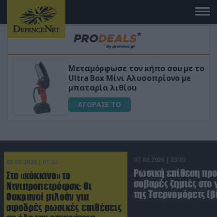
Μεταμόρφωσε τον κήπο σου με το
ό
Ultra Box Μίνι Αλυσοπρίονο με
μπαταρία λιθίου
ΑΓΟΡΑΣΕ ΤΟ
07.08.2026 | 23:02
08.08.2026 | 01:02
Ρωσική επίθεση πρ
Στο «κόκκινο» το
σοβαρές ζημιές στο
Ντνιπροπετρόφσκ: Οι
της Τσερνομόρετς (β
Ουκρανοί μιλούν για
σφοδρές ρωσικές επιθέσεις