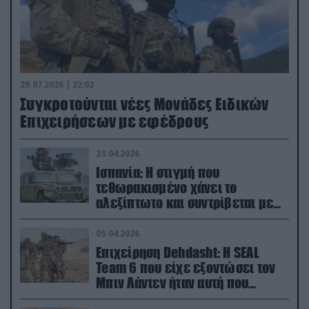
29.07.2026 | 22:02
Συγκροτούνται νέες Μονάδες Ειδικών
Επιχειρήσεων με εφέδρους
23.04.2026
Ισπανία: Η στιγμή που
τεθωρακισμένο χάνει το
αλεξίπτωτο και συντρίβεται με
ορμή στο έδαφος (βίντεο)
05.04.2026
Επιχείρηση Dehdasht: Η SEAL
Team 6 που είχε εξοντώσει τον
Μπιν Λάντεν ήταν αυτή που
διέσωσε τον πιλότο του F-15