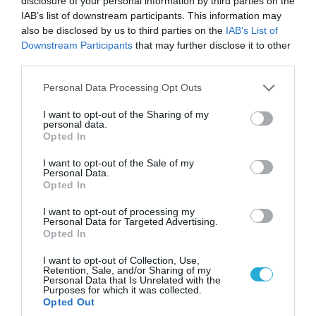
disclosure of your personal information by third parties on the
07.08.2026 | 20:02
IAB’s list of downstream participants. This information may
also be disclosed by us to third parties on the
IAB’s List of
Ο Γιάννης Αλαφούζος «τέλειωσε» τον
Downstream Participants
that may further disclose it to other
Κωνσταντίνο Ζούλα από τον ΣΚΑΪ – Ο λόγος της
third parties.
απομάκρυνσής του
Please note that this website/app uses one or more Google
Personal Data Processing Opt Outs
services and may gather and store information including but
not limited to your visit or usage behaviour. You may click to
I want to opt-out of the Sharing of my
personal data.
grant or deny consent to Google and its third-party tags to
Opted In
use your data for below specified purposes in below Google
consent section.
I want to opt-out of the Sale of my
Personal Data.
Opted In
I want to opt-out of processing my
Personal Data for Targeted Advertising.
Opted In
I want to opt-out of Collection, Use,
06.08.2026 | 14:02
Retention, Sale, and/or Sharing of my
Personal Data that Is Unrelated with the
«Επιχείρηση ελεύθερα πεζοδρόμια» στην
Purposes for which it was collected.
Αθήνα: Απομακρύνθηκαν παράνομα
Opted Out