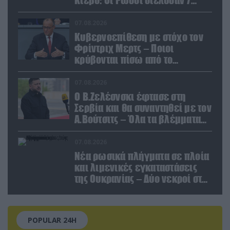
εγκαταστάσεις του ουκρανικού
κολοσσού!
07.08.2026
Κυβερνοεπίθεση με στόχο τον
Φρίντριχ Μερτς – Ποιοι
κρύβονται πίσω από το
παραποιημένο βίντεο
07.08.2026
Ο Β.Ζελέσνσκι έφτασε στη
Σερβία και θα συναντηθεί με τον
Α.Βούτσιτς – Όλα τα βλέμματα
στις σχέσεις με τη Ρωσία
07.08.2026
Νέα ρωσικά πλήγματα σε πλοία
και λιμενικές εγκαταστάσεις
της Ουκρανίας – Δύο νεκροί στην
Κριμαία
POPULAR 24H