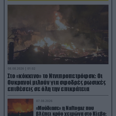
08.08.2026 | 01:02
Στο «κόκκινο» το Ντνιπροπετρόφσκ: Οι
Ουκρανοί μιλούν για σφοδρές ρωσικές
επιθέσεις σε όλη την επικράτεια
07.08.2026
«Μούδιασε» η Naftogaz που
βλέπει κρύο χειμώνα στο Κίεβο: