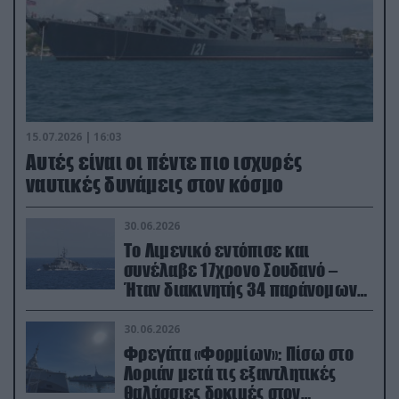
15.07.2026 | 16:03
Aυτές είναι οι πέντε πιο ισχυρές
ναυτικές δυνάμεις στον κόσμο
30.06.2026
Το Λιμενικό εντόπισε και
συνέλαβε 17χρονο Σουδανό –
Ήταν διακινητής 34 παράνομων
μεταναστών
30.06.2026
Φρεγάτα «Φορμίων»: Πίσω στο
Λοριάν μετά τις εξαντλητικές
θαλάσσιες δοκιμές στον