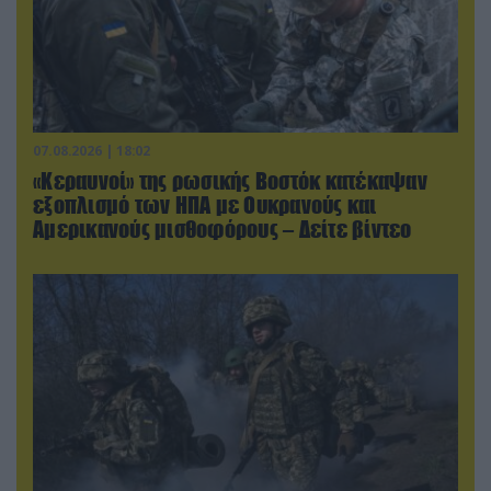
07.08.2026 | 18:02
«Κεραυνοί» της ρωσικής Βοστόκ κατέκαψαν
εξοπλισμό των ΗΠΑ με Ουκρανούς και
Αμερικανούς μισθοφόρους – Δείτε βίντεο