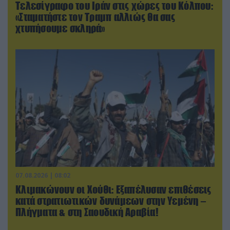
Τελεσίγραφο του Ιράν στις χώρες του Κόλπου:
«Σταματήστε τον Τραμπ αλλιώς θα σας
χτυπήσουμε σκληρά»
07.08.2026 | 08:02
Κλιμακώνουν οι Χούθι: Eξαπέλυσαν επιθέσεις
κατά στρατιωτικών δυνάμεων στην Υεμένη –
Πλήγματα & στη Σαουδική Αραβία!