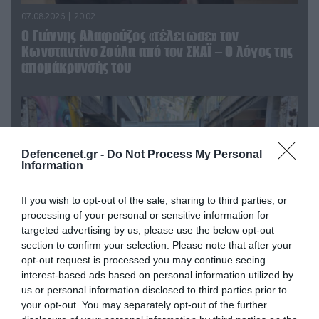
07.08.2026 | 20:02
Ο Γιάννης Αλαφούζος «τέλειωσε» τον
Κωνσταντίνο Ζούλα από τον ΣΚΑΪ – Ο λόγος της
απομάκρυνσής του
Defencenet.gr -
Do Not Process My Personal
Information
If you wish to opt-out of the sale, sharing to third parties, or
processing of your personal or sensitive information for
targeted advertising by us, please use the below opt-out
section to confirm your selection. Please note that after your
opt-out request is processed you may continue seeing
06.08.2026 | 14:02
interest-based ads based on personal information utilized by
«Επιχείρηση ελεύθερα πεζοδρόμια» στην
us or personal information disclosed to third parties prior to
Αθήνα: Απομακρύνθηκαν παράνομα
your opt-out. You may separately opt-out of the further