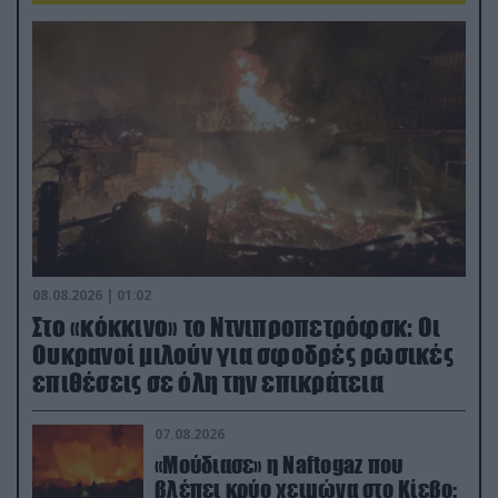
08.08.2026 | 01:02
Στο «κόκκινο» το Ντνιπροπετρόφσκ: Οι
Ουκρανοί μιλούν για σφοδρές ρωσικές
επιθέσεις σε όλη την επικράτεια
07.08.2026
«Μούδιασε» η Naftogaz που
βλέπει κρύο χειμώνα στο Κίεβο: