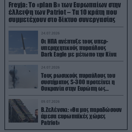
Freyja: Το «plan Β» των Ευρωπαίων στην
έλλειψη των Patriot – Τα 10 κράτη που
συμμετέχουν στο δίκτυο συνεργασίας
24.07.2026
Οι ΗΠΑ ανέπτυξε τους υπερ-
υπερηχητικούς πυραύλους
Dark Eagle με μέτωπο την Κίνα
24.07.2026
Τους ρωσικούς πυραύλους του
συστήματος S-300 προτείνει η
Ουκρανία στην Ευρώπη ως
αντιβαλλιστικό σύστημα
09.07.2026
Β.Ζελένσκι: «Θα μας παραδώσουν
άμεσα ευρωπαϊκές χώρες
Patriot»