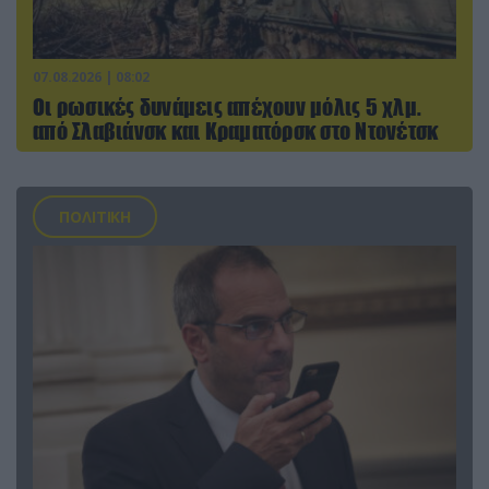
07.08.2026 | 08:02
Οι ρωσικές δυνάμεις απέχουν μόλις 5 χλμ.
από Σλαβιάνσκ και Κραματόρσκ στο Ντονέτσκ
ΠΟΛΙΤΙΚΗ