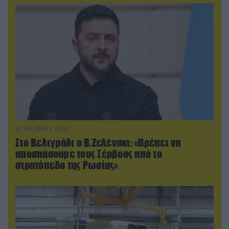
07.08.2026 | 02:02
Στο Βελιγράδι ο Β.Ζελένσκι: «Πρέπει να
αποσπάσουμε τους Σέρβους από το
στρατόπεδο της Ρωσίας»