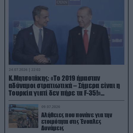
24.07.2026 | 22:02
Κ.Μητσοτάκης: «Το 2019 ήμασταν
αδύναμοι στρατιωτικά – Σήμερα είναι η
Τουρκία γιατί δεν πήρε τα F-35!»
(βίντεο)
09.07.2026
Αλήθειες που πονάνε για την
ετοιμότητα στις Ένοπλες
Δυνάμεις