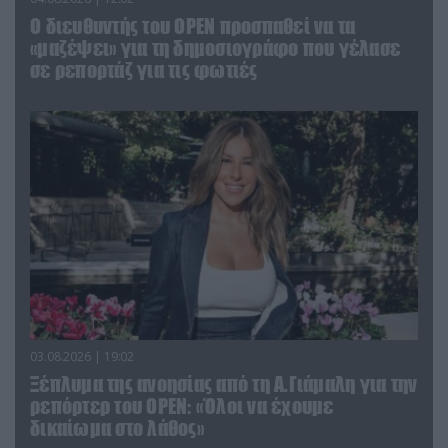
O διευθυντής του OPEN προσπαθεί να τα
«μαζέψει» για τη δημοσιογράφο που γέλασε
σε ρεπορτάζ για τις φωτιές
03.08.2026 | 19:02
Ξέπλυμα της ανοησίας από τη Α.Γιάμαλη για την
ρεπόρτερ του ΟΡΕΝ: «Όλοι να έχουμε
δικαίωμα στο λάθος»