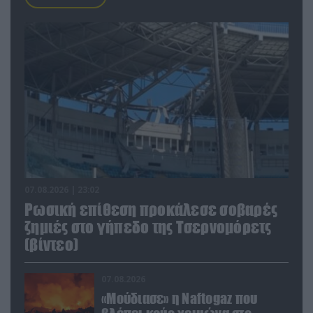
07.08.2026 | 23:02
Ρωσική επίθεση προκάλεσε σοβαρές
ζημιές στο γήπεδο της Τσερνομόρετς
(βίντεο)
07.08.2026
«Μούδιασε» η Naftogaz που