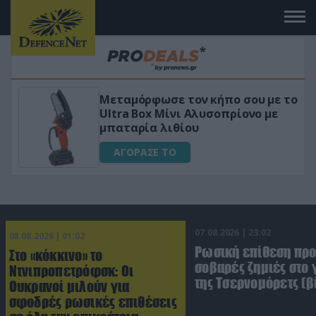
σε τον κήπο σου με το
«Μαγική» φόρμου
 Μίνι Αλυσοπρίονο με
για αύξηση της 
λιθίου
ΑΓΟΡΑΣΕ ΤΟ
 ΤΟ
07.08.2026 | 23:02
08.08.2026 | 01:02
Ρωσική επίθεση πρ
Στο «κόκκινο» το
σοβαρές ζημιές στο
Ντνιπροπετρόφσκ: Οι
της Τσερνομόρετς (β
Ουκρανοί μιλούν για
σφοδρές ρωσικές επιθέσεις