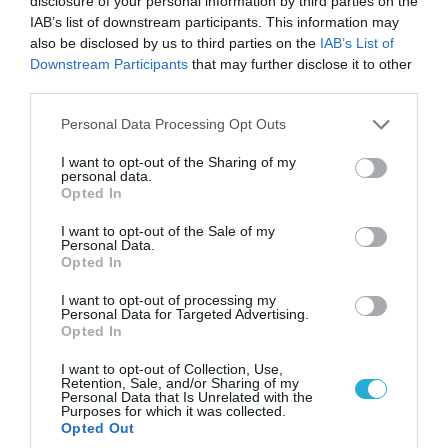
αντικείμενα από κοινόχρηστους χώρους
disclosure of your personal information by third parties on the
IAB’s list of downstream participants. This information may
also be disclosed by us to third parties on the
IAB’s List of
Downstream Participants
that may further disclose it to other
third parties.
Please note that this website/app uses one or more Google
Personal Data Processing Opt Outs
services and may gather and store information including but
not limited to your visit or usage behaviour. You may click to
I want to opt-out of the Sharing of my
personal data.
grant or deny consent to Google and its third-party tags to
Opted In
use your data for below specified purposes in below Google
consent section.
I want to opt-out of the Sale of my
Personal Data.
Opted In
06.08.2026 | 09:03
I want to opt-out of processing my
Personal Data for Targeted Advertising.
«Οι εντελώς αθώοι»: Η ανάρτηση του Αρκά για
Opted In
τα ζώα που χάθηκαν στις πυρκαγιές της
Αττικής (φωτο)
I want to opt-out of Collection, Use,
Retention, Sale, and/or Sharing of my
Personal Data that Is Unrelated with the
Purposes for which it was collected.
Opted Out