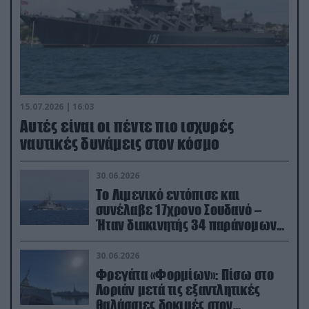
15.07.2026 | 16:03
Aυτές είναι οι πέντε πιο ισχυρές
ναυτικές δυνάμεις στον κόσμο
30.06.2026
Το Λιμενικό εντόπισε και
συνέλαβε 17χρονο Σουδανό –
Ήταν διακινητής 34 παράνομων
μεταναστών
30.06.2026
Φρεγάτα «Φορμίων»: Πίσω στο
Λοριάν μετά τις εξαντλητικές
θαλάσσιες δοκιμές στον