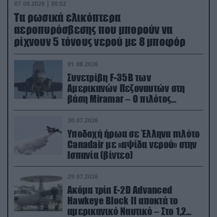
07.08.2026 | 00:02
Τα ρωσικά ελικόπτερα
αεροπυρόσβεσης που μπορούν να
ρίχνουν 5 τόνους νερού με 8 μποφόρ
01.08.2026
Συνετρίβη F-35B των
Αμερικανών Πεζοναυτών στη
βάση Miramar – Ο πιλότος
εκτινάχθηκε εγκαίρως
30.07.2026
Υποδοχή ήρωα σε Έλληνα πιλότο
Canadair με «αψίδα νερού» στην
Ισπανία (βίντεο)
29.07.2026
Ακόμα τρία E-2D Advanced
Hawkeye Block II αποκτά το
αμερικανικό Ναυτικό – Στο 1,2