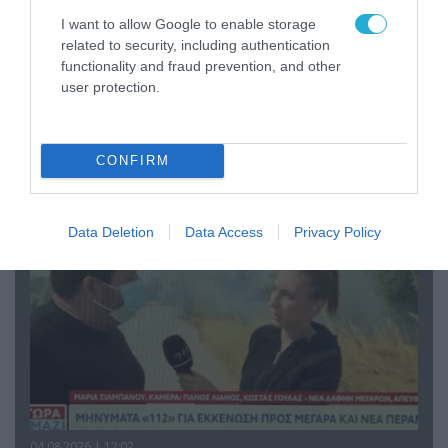
I want to allow Google to enable storage
related to security, including authentication
functionality and fraud prevention, and other
user protection.
04.08.2026 | 13:02
Η ανακοίνωση του Πανελλήνιου Σωματείου
Πυροσβεστών για την δημοσιογράφο του OPEN
που γέλασε στη φωτιά
CONFIRM
Data Deletion
Data Access
Privacy Policy
04.08.2026 | 12:02