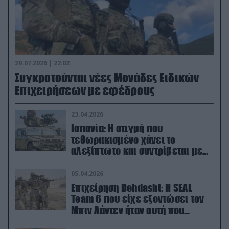
29.07.2026 | 22:02
Συγκροτούνται νέες Μονάδες Ειδικών
Επιχειρήσεων με εφέδρους
23.04.2026
Ισπανία: Η στιγμή που
τεθωρακισμένο χάνει το
αλεξίπτωτο και συντρίβεται με
ορμή στο έδαφος (βίντεο)
05.04.2026
Επιχείρηση Dehdasht: Η SEAL
Team 6 που είχε εξοντώσει τον
Μπιν Λάντεν ήταν αυτή που
διέσωσε τον πιλότο του F-15