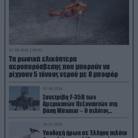
07.08.2026 | 00:02
Τα ρωσικά ελικόπτερα
αεροπυρόσβεσης που μπορούν να
ρίχνουν 5 τόνους νερού με 8 μποφόρ
01.08.2026
Συνετρίβη F-35B των
Αμερικανών Πεζοναυτών στη
βάση Miramar – Ο πιλότος
εκτινάχθηκε εγκαίρως
30.07.2026
Υποδοχή ήρωα σε Έλληνα πιλότο