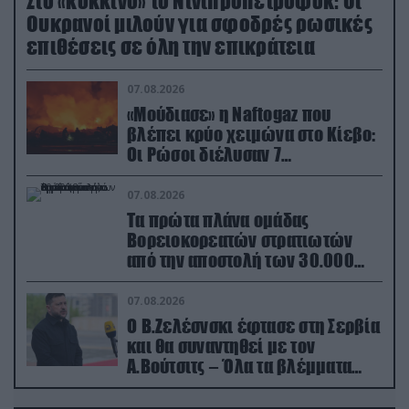
Στο «κόκκινο» το Ντνιπροπετρόφσκ: Οι
Ουκρανοί μιλούν για σφοδρές ρωσικές
επιθέσεις σε όλη την επικράτεια
07.08.2026
«Μούδιασε» η Naftogaz που
βλέπει κρύο χειμώνα στο Κίεβο:
Οι Ρώσοι διέλυσαν 7
εγκαταστάσεις του ουκρανικού
κολοσσού!
07.08.2026
Τα πρώτα πλάνα ομάδας
Βορειοκορεατών στρατιωτών
από την αποστολή των 30.000
που έφτασαν στη Ρωσία (βίντεο)
07.08.2026
Ο Β.Ζελέσνσκι έφτασε στη Σερβία
και θα συναντηθεί με τον
Α.Βούτσιτς – Όλα τα βλέμματα
στις σχέσεις με τη Ρωσία