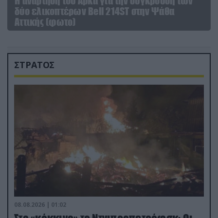
Η ανάρτηση του Αρκά για την σύγκρουση των
δύο ελικοπτέρων Bell 214ST στην Ψάθα
Αττικής (φωτο)
ΣΤΡΑΤΟΣ
08.08.2026 | 01:02