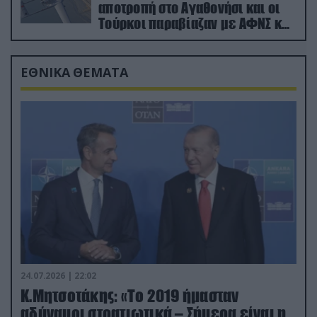
αποτροπή στο Αγαθονήσι και οι
Τούρκοι παραβίαζαν με ΑΦΝΣ και
drone
ΕΘΝΙΚΑ ΘΕΜΑΤΑ
24.07.2026 | 22:02
Κ.Μητσοτάκης: «Το 2019 ήμασταν
αδύναμοι στρατιωτικά – Σήμερα είναι η