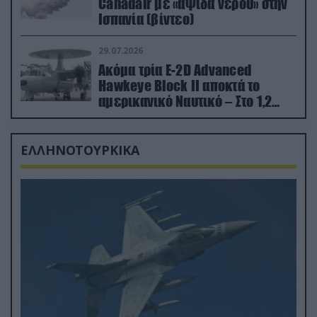
Canadair με «αψίδα νερού» στην
Ισπανία (βίντεο)
29.07.2026
Ακόμα τρία E-2D Advanced
Hawkeye Block II αποκτά το
αμερικανικό Ναυτικό – Στο 1,2
δισ.δολάρια το κόστος
ΕΛΛΗΝΟΤΟΥΡΚΙΚΑ