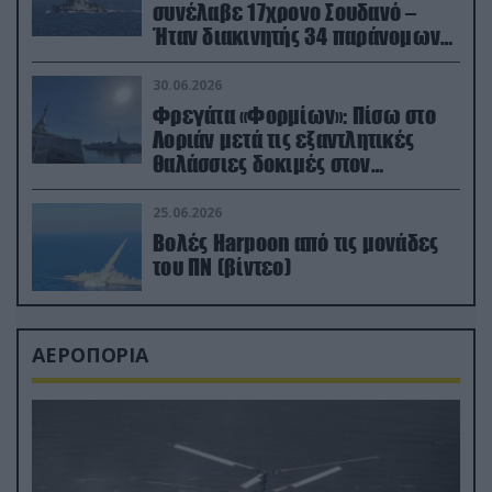
συνέλαβε 17χρονο Σουδανό –
Ήταν διακινητής 34 παράνομων
μεταναστών
30.06.2026
Φρεγάτα «Φορμίων»: Πίσω στο
Λοριάν μετά τις εξαντλητικές
θαλάσσιες δοκιμές στον
απαιτητικό Βισκαϊκό
25.06.2026
Βολές Harpoon από τις μονάδες
του ΠΝ (βίντεο)
ΑΕΡΟΠΟΡΙΑ