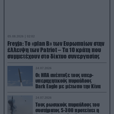
05.08.2026 | 02:02
Freyja: Το «plan Β» των Ευρωπαίων στην
έλλειψη των Patriot – Τα 10 κράτη που
συμμετέχουν στο δίκτυο συνεργασίας
24.07.2026
Οι ΗΠΑ ανέπτυξε τους υπερ-
υπερηχητικούς πυραύλους
Dark Eagle με μέτωπο την Κίνα
24.07.2026
Τους ρωσικούς πυραύλους του
συστήματος S-300 προτείνει η