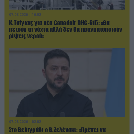
07.08.2026 | 16:02
Κ.Τσίγκας για νέα Canadair DHC-515: «Θα
πετούν τη νύχτα αλλά δεν θα πραγματοποιούν
ρίψεις νερού»
07.08.2026 | 02:02
Στο Βελιγράδι ο Β.Ζελένσκι: «Πρέπει να