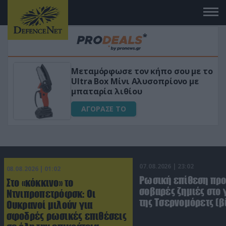
Μεταμόρφωσε τον κήπο σου με το
ικό
Ultra Box Μίνι Αλυσοπρίονο με
μπαταρία λιθίου
ΑΓΟΡΑΣΕ ΤΟ
07.08.2026 | 23:02
08.08.2026 | 01:02
Ρωσική επίθεση πρ
Στο «κόκκινο» το
σοβαρές ζημιές στο
Ντνιπροπετρόφσκ: Οι
της Τσερνομόρετς (β
Ουκρανοί μιλούν για
σφοδρές ρωσικές επιθέσεις