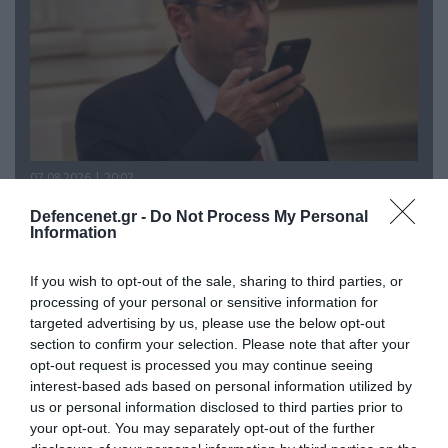
07.08.2026 | 20:02
Ο Γιάννης Αλαφούζος «τέλειωσε» τον
Defencenet.gr -
Do Not Process My Personal
Κωνσταντίνο Ζούλα από τον ΣΚΑΪ – Ο λόγος της
Information
απομάκρυνσής του
If you wish to opt-out of the sale, sharing to third parties, or
processing of your personal or sensitive information for
targeted advertising by us, please use the below opt-out
section to confirm your selection. Please note that after your
opt-out request is processed you may continue seeing
interest-based ads based on personal information utilized by
us or personal information disclosed to third parties prior to
your opt-out. You may separately opt-out of the further