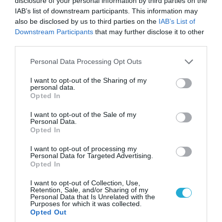
disclosure of your personal information by third parties on the
IAB’s list of downstream participants. This information may
also be disclosed by us to third parties on the
IAB’s List of
Downstream Participants
that may further disclose it to other
third parties.
06.08.2026 | 14:02
«Επιχείρηση ελεύθερα πεζοδρόμια» στην
Please note that this website/app uses one or more Google
Personal Data Processing Opt Outs
Αθήνα: Απομακρύνθηκαν παράνομα
services and may gather and store information including but
αντικείμενα από κοινόχρηστους χώρους
not limited to your visit or usage behaviour. You may click to
I want to opt-out of the Sharing of my
personal data.
grant or deny consent to Google and its third-party tags to
Opted In
use your data for below specified purposes in below Google
consent section.
I want to opt-out of the Sale of my
Personal Data.
Opted In
I want to opt-out of processing my
Personal Data for Targeted Advertising.
Opted In
I want to opt-out of Collection, Use,
Retention, Sale, and/or Sharing of my
Personal Data that Is Unrelated with the
Purposes for which it was collected.
Opted Out
06.08.2026 | 09:03