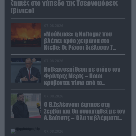
ζημιές στο γήπεδο της Τσερνομόρετς
(βίντεο)
07.08.2026
«Μούδιασε» η Naftogaz που
βλέπει κρύο χειμώνα στο
Κίεβο: Οι Ρώσοι διέλυσαν 7
εγκαταστάσεις του ουκρανικού
κολοσσού!
07.08.2026
Κυβερνοεπίθεση με στόχο τον
Φρίντριχ Μερτς – Ποιοι
κρύβονται πίσω από το
παραποιημένο βίντεο
07.08.2026
Ο Β.Ζελέσνσκι έφτασε στη
Σερβία και θα συναντηθεί με τον
Α.Βούτσιτς – Όλα τα βλέμματα
στις σχέσεις με τη Ρωσία
07.08.2026