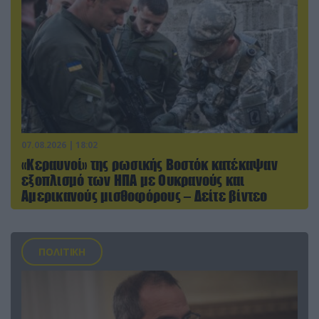
07.08.2026 | 18:02
«Κεραυνοί» της ρωσικής Βοστόκ κατέκαψαν
εξοπλισμό των ΗΠΑ με Ουκρανούς και
Αμερικανούς μισθοφόρους – Δείτε βίντεο
ΠΟΛΙΤΙΚΗ