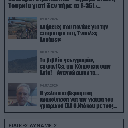
Τουρκία γιατί δεν πήρε τα F-35!»
(βίντεο)
09.07.2026
Αλήθειες που πονάνε για την
ετοιμότητα στις Ένοπλες
Δυνάμεις
08.07.2026
Το βιβλίο γεωγραφίας
εμφανίζει την Κύπρο και στην
Ασία! – Αναγνώρισαν τα
κατεχόμενα; (φωτο)
04.07.2026
Η γελοία κυβερνητική
ανακοίνωση για την γκάφα του
γραφικού ΣΕΑ Θ.Ντόκου με τους
Ρώσους φαρσέρ
ΕΙΔΙΚΕΣ ΔΥΝΑΜΕΙΣ