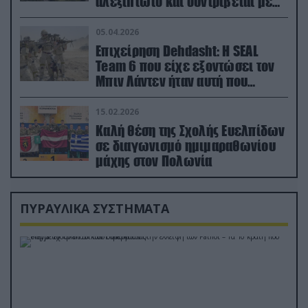
αλεξίπτωτο και συντρίβεται με
ορμή στο έδαφος (βίντεο)
05.04.2026
Επιχείρηση Dehdasht: Η SEAL
Team 6 που είχε εξοντώσει τον
Μπιν Λάντεν ήταν αυτή που
διέσωσε τον πιλότο του F-15
15.02.2026
Καλή θέση της Σχολής Ευελπίδων
σε διαγωνισμό ημιμαραθωνίου
μάχης στον Πολωνία
ΠΥΡΑΥΛΙΚΑ ΣΥΣΤΗΜΑΤΑ