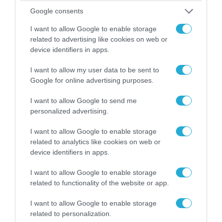
«Οι εντελώς αθώοι»: Η ανάρτηση του Αρκά για
Google consents
τα ζώα που χάθηκαν στις πυρκαγιές της
I want to allow Google to enable storage
Αττικής (φωτο)
related to advertising like cookies on web or
device identifiers in apps.
I want to allow my user data to be sent to
Google for online advertising purposes.
I want to allow Google to send me
personalized advertising.
I want to allow Google to enable storage
related to analytics like cookies on web or
device identifiers in apps.
I want to allow Google to enable storage
04.08.2026 | 15:02
related to functionality of the website or app.
Αυτή την ώρα το τελευταίο «αντίο» στον πρώην
υπουργό Ι.Βαρβιτσιώτη (φωτο)
I want to allow Google to enable storage
related to personalization.